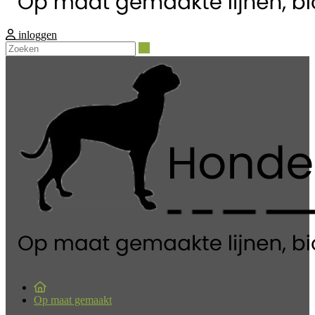
inloggen
Zoeken
Op maat gemaakt