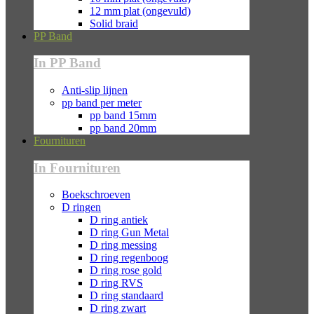
12 mm plat (ongevuld)
Solid braid
PP Band
In PP Band
Anti-slip lijnen
pp band per meter
pp band 15mm
pp band 20mm
Fournituren
In Fournituren
Boekschroeven
D ringen
D ring antiek
D ring Gun Metal
D ring messing
D ring regenboog
D ring rose gold
D ring RVS
D ring standaard
D ring zwart