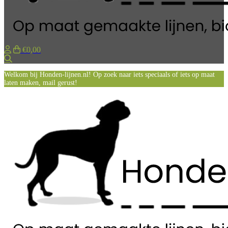
€0,00
Zoeken
Welkom bij Honden-lijnen.nl! Op zoek naar iets speciaals of iets op maat
laten maken, mail gerust!