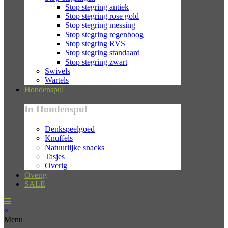
Stop stegring antiek
Stop stegring rose gold
Stop stegring messing
Stop stegring regenboog
Stop stegring RVS
Stop stegring standaard
Stop stegring zwart
Swivels
Wartels
Hondenspul
In Hondenspul
Denkspeelgoed
Knuffels
Natuurlijke snacks
Tasjes
Overig
Overig
SALE
×
Menu