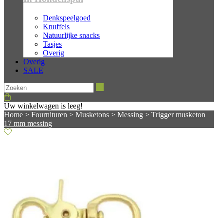
Denkspeelgoed
Knuffels
Natuurlijke snacks
Tasjes
Overig
Overig
SALE
Zoeken
Uw winkelwagen is leeg!
Home
>
Fournituren
>
Musketons
>
Messing
>
Trigger musketon
17 mm messing