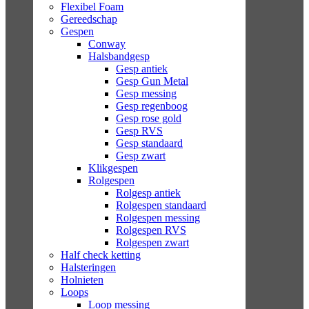
Flexibel Foam
Gereedschap
Gespen
Conway
Halsbandgesp
Gesp antiek
Gesp Gun Metal
Gesp messing
Gesp regenboog
Gesp rose gold
Gesp RVS
Gesp standaard
Gesp zwart
Klikgespen
Rolgespen
Rolgesp antiek
Rolgespen standaard
Rolgespen messing
Rolgespen RVS
Rolgespen zwart
Half check ketting
Halsteringen
Holnieten
Loops
Loop messing