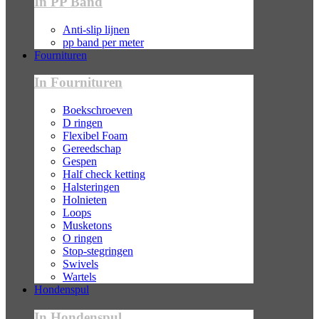
In PP Band
Anti-slip lijnen
pp band per meter
Fournituren
In Fournituren
Boekschroeven
D ringen
Flexibel Foam
Gereedschap
Gespen
Half check ketting
Halsteringen
Holnieten
Loops
Musketons
O ringen
Stop-stegringen
Swivels
Wartels
Hondenspul
In Hondenspul