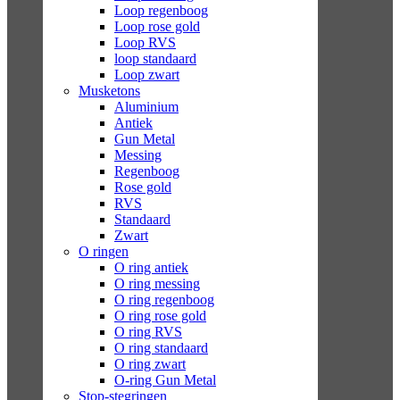
Loop regenboog
Loop rose gold
Loop RVS
loop standaard
Loop zwart
Musketons
Aluminium
Antiek
Gun Metal
Messing
Regenboog
Rose gold
RVS
Standaard
Zwart
O ringen
O ring antiek
O ring messing
O ring regenboog
O ring rose gold
O ring RVS
O ring standaard
O ring zwart
O-ring Gun Metal
Stop-stegringen