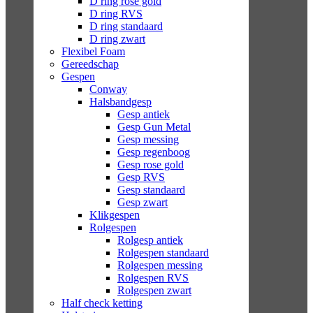
D ring rose gold
D ring RVS
D ring standaard
D ring zwart
Flexibel Foam
Gereedschap
Gespen
Conway
Halsbandgesp
Gesp antiek
Gesp Gun Metal
Gesp messing
Gesp regenboog
Gesp rose gold
Gesp RVS
Gesp standaard
Gesp zwart
Klikgespen
Rolgespen
Rolgesp antiek
Rolgespen standaard
Rolgespen messing
Rolgespen RVS
Rolgespen zwart
Half check ketting