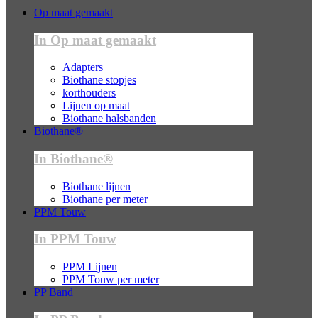
Op maat gemaakt
In Op maat gemaakt
Adapters
Biothane stopjes
korthouders
Lijnen op maat
Biothane halsbanden
Biothane®
In Biothane®
Biothane lijnen
Biothane per meter
PPM Touw
In PPM Touw
PPM Lijnen
PPM Touw per meter
PP Band