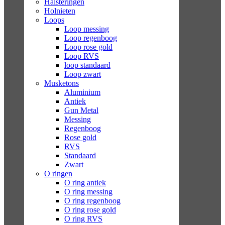
Halsteringen
Holnieten
Loops
Loop messing
Loop regenboog
Loop rose gold
Loop RVS
loop standaard
Loop zwart
Musketons
Aluminium
Antiek
Gun Metal
Messing
Regenboog
Rose gold
RVS
Standaard
Zwart
O ringen
O ring antiek
O ring messing
O ring regenboog
O ring rose gold
O ring RVS