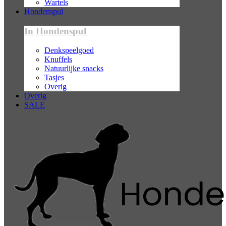
Wartels
Hondenspul
In Hondenspul
Denkspeelgoed
Knuffels
Natuurlijke snacks
Tasjes
Overig
Overig
SALE