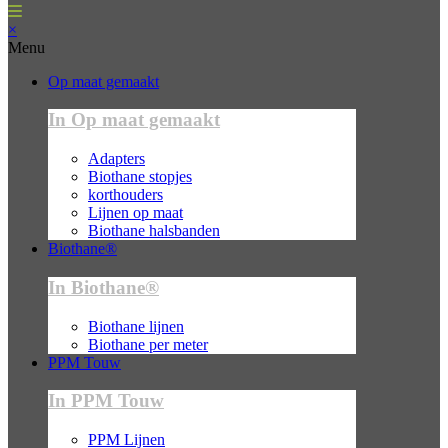
×
Menu
Op maat gemaakt
In Op maat gemaakt
Adapters
Biothane stopjes
korthouders
Lijnen op maat
Biothane halsbanden
Biothane®
In Biothane®
Biothane lijnen
Biothane per meter
PPM Touw
In PPM Touw
PPM Lijnen