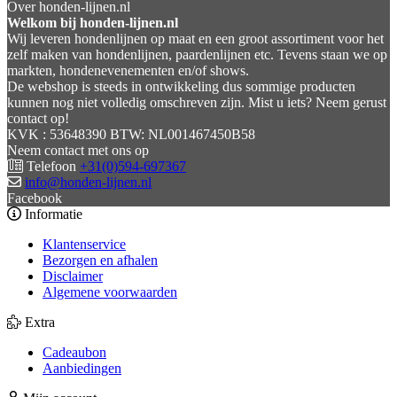
Over honden-lijnen.nl
Welkom bij honden-lijnen.nl
Wij leveren hondenlijnen op maat en een groot assortiment voor het
zelf maken van hondenlijnen, paardenlijnen etc. Tevens staan we op
markten, hondenevenementen en/of shows.
De webshop is steeds in ontwikkeling dus sommige producten
kunnen nog niet volledig omschreven zijn. Mist u iets? Neem gerust
contact op!
KVK : 53648390 BTW: NL001467450B58
Neem contact met ons op
Telefoon
+31(0)594-697367
info@honden-lijnen.nl
Facebook
Informatie
Klantenservice
Bezorgen en afhalen
Disclaimer
Algemene voorwaarden
Extra
Cadeaubon
Aanbiedingen