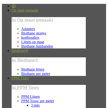
Op maat gemaakt
In Op maat gemaakt
Adapters
Biothane stopjes
korthouders
Lijnen op maat
Biothane halsbanden
Biothane®
In Biothane®
Biothane lijnen
Biothane per meter
PPM Touw
In PPM Touw
PPM Lijnen
PPM Touw per meter
3 mm