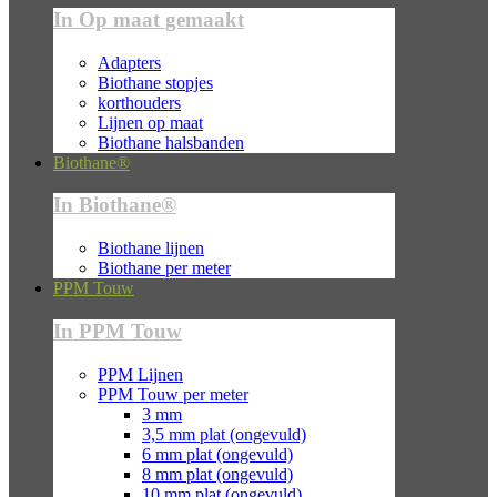
In Op maat gemaakt
Adapters
Biothane stopjes
korthouders
Lijnen op maat
Biothane halsbanden
Biothane®
In Biothane®
Biothane lijnen
Biothane per meter
PPM Touw
In PPM Touw
PPM Lijnen
PPM Touw per meter
3 mm
3,5 mm plat (ongevuld)
6 mm plat (ongevuld)
8 mm plat (ongevuld)
10 mm plat (ongevuld)