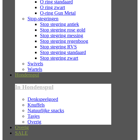
O ring standaard
O ring zwart
O-ring Gun Metal
Stop-stegringen
Stop stegring antiek
Stop stegring rose gold
Stop stegring messing
Stop stegring regenboog
Stop stegring RVS
Stop stegring standaard
Stop stegring zwart
Swivels
Wartels
Hondenspul
In Hondenspul
Denkspeelgoed
Knuffels
Natuurlijke snacks
Tasjes
Overig
Overig
SALE