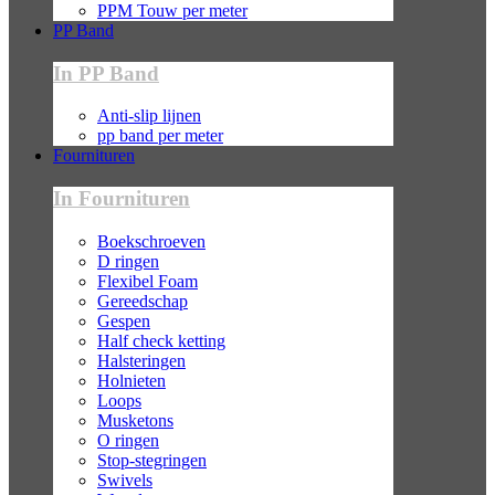
PPM Touw per meter
PP Band
In PP Band
Anti-slip lijnen
pp band per meter
Fournituren
In Fournituren
Boekschroeven
D ringen
Flexibel Foam
Gereedschap
Gespen
Half check ketting
Halsteringen
Holnieten
Loops
Musketons
O ringen
Stop-stegringen
Swivels