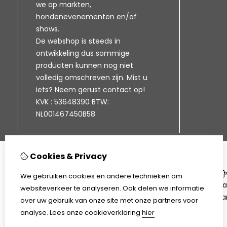
we op markten,
hondenevenementen en/of
shows.
De webshop is steeds in
ontwikkeling dus sommige
producten kunnen nog niet
volledig omschreven zijn. Mist u
iets? Neem gerust contact op!
KVK : 53648390 BTW:
NL001467450B58
Cookies & Privacy
Informatie
We gebruiken cookies en andere technieken om
Klantenservice
Ca
websiteverkeer te analyseren. Ook delen we informatie
Bezorgen en afhalen
Aa
over uw gebruik van onze site met onze partners voor
Disclaimer
analyse.
Lees onze cookieverklaring
hier
Algemene voorwaarden