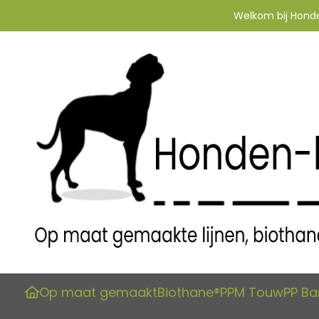
Welkom bij Honden
Op maat gemaakt
Biothane®
PPM Touw
PP B