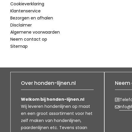
Cookieverklaring
Klantenservice
Bezorgen en afhalen
Disclaimer
Algemene voorwaarden
Neem contact op
Sitemap
Over honden-lijnen.nl
Neem 
Welkom bij honden-lijnen.nl
Telef
Wij leveren hondenlijnen op maat
info@h
en een groot assortiment voor het
zelf maken van hondenlijnen,
paardenlijnen etc. Tevens staan