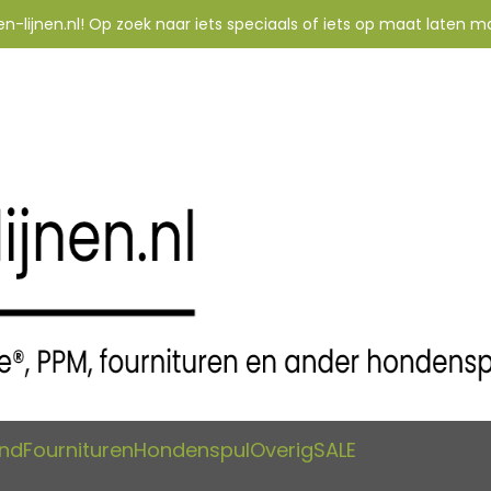
-lijnen.nl! Op zoek naar iets speciaals of iets op maat laten m
and
Fournituren
Hondenspul
Overig
SALE