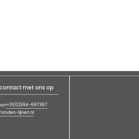
contact met ons op
+31(0)594-697367
oon
onden-lijnen.nl