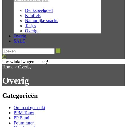
Denkspeelgoed
Knuffels
Natuurlijke snacks
Tasjes
Overig
Overig
SALE
Zoeken
Uw winkelwagen is leeg!
Home
>
Overig
Overig
Categorieën
Op maat gemaakt
PPM Touw
PP Band
Fournituren