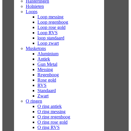
Halsteringen
Holnieten
Loops
Loop messing
Loop regenboog
Loop rose gold
Loop RVS
loop standaard
Loop zwart
Musketons
Aluminium
Antiek
Gun Metal
Messing
Regenboog
Rose gold
RVS
Standaard
Zwart
O ringen
O ring antiek
O ring messing
O ring regenboog
O ring rose gold
O ring RVS