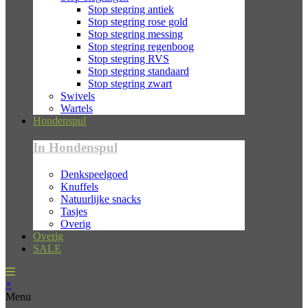
Stop stegring antiek
Stop stegring rose gold
Stop stegring messing
Stop stegring regenboog
Stop stegring RVS
Stop stegring standaard
Stop stegring zwart
Swivels
Wartels
Hondenspul
In Hondenspul
Denkspeelgoed
Knuffels
Natuurlijke snacks
Tasjes
Overig
Overig
SALE
×
Menu