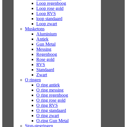
Loop regenboog
Loop rose gold
Loop RVS
loop standaard
Loop zwart
Musketons
Aluminium
Antiek
Gun Metal
Messing
Regenboog
Rose gold
RVS
Standaard
Zwart
O ringen
O ring antiek
O ring messing
O ring regenboog
O ring rose gold
O ring RVS
O ring standaard
O ring zwart
O-ring Gun Metal
Stop-stegringen