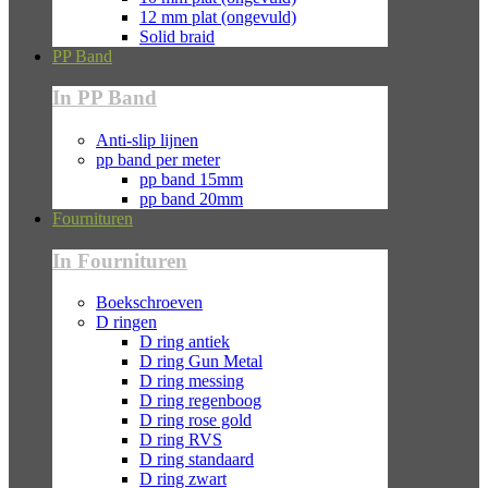
12 mm plat (ongevuld)
Solid braid
PP Band
In PP Band
Anti-slip lijnen
pp band per meter
pp band 15mm
pp band 20mm
Fournituren
In Fournituren
Boekschroeven
D ringen
D ring antiek
D ring Gun Metal
D ring messing
D ring regenboog
D ring rose gold
D ring RVS
D ring standaard
D ring zwart