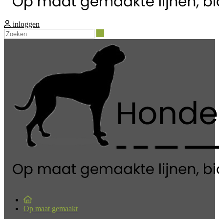
inloggen
Zoeken
Op maat gemaakt