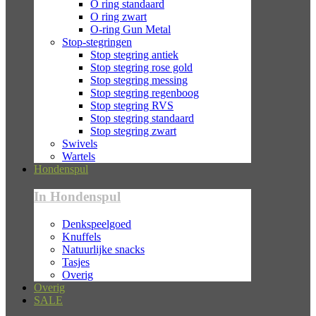
O ring standaard
O ring zwart
O-ring Gun Metal
Stop-stegringen
Stop stegring antiek
Stop stegring rose gold
Stop stegring messing
Stop stegring regenboog
Stop stegring RVS
Stop stegring standaard
Stop stegring zwart
Swivels
Wartels
Hondenspul
In Hondenspul
Denkspeelgoed
Knuffels
Natuurlijke snacks
Tasjes
Overig
Overig
SALE