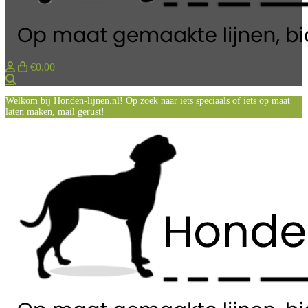
€0,00
Zoeken
Welkom bij Honden-lijnen.nl! Op zoek naar iets speciaals of iets op maat
laten maken, mail gerust!