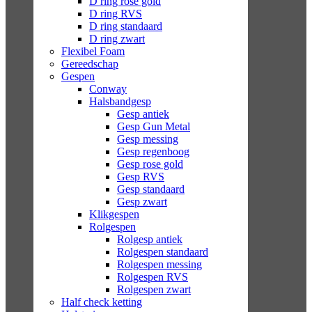
D ring rose gold
D ring RVS
D ring standaard
D ring zwart
Flexibel Foam
Gereedschap
Gespen
Conway
Halsbandgesp
Gesp antiek
Gesp Gun Metal
Gesp messing
Gesp regenboog
Gesp rose gold
Gesp RVS
Gesp standaard
Gesp zwart
Klikgespen
Rolgespen
Rolgesp antiek
Rolgespen standaard
Rolgespen messing
Rolgespen RVS
Rolgespen zwart
Half check ketting