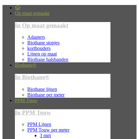
Op maat gemaakt
In Op maat gemaakt
Adapters
Biothane stopjes
korthouders
Lijnen op maat
Biothane halsbanden
Biothane®
In Biothane®
Biothane lijnen
Biothane per meter
PPM Touw
In PPM Touw
PPM Lijnen
PPM Touw per meter
3 mm