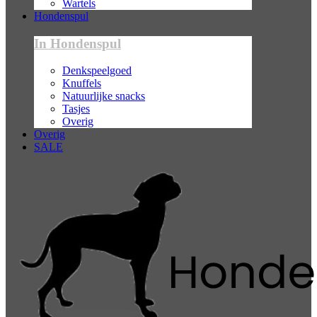
Wartels
Hondenspul
In Hondenspul
Denkspeelgoed
Knuffels
Natuurlijke snacks
Tasjes
Overig
Overig
SALE