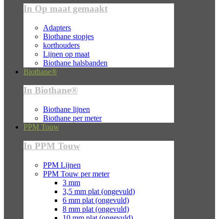
In Op maat gemaakt
Adapters
Biothane stopjes
korthouders
Lijnen op maat
Biothane halsbanden
Biothane®
In Biothane®
Biothane lijnen
Biothane per meter
PPM Touw
In PPM Touw
PPM Lijnen
PPM Touw per meter
3 mm
3,5 mm plat (ongevuld)
6 mm plat (ongevuld)
8 mm plat (ongevuld)
10 mm plat (ongevuld)