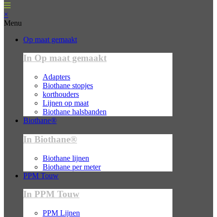
×
Menu
Op maat gemaakt
In Op maat gemaakt
Adapters
Biothane stopjes
korthouders
Lijnen op maat
Biothane halsbanden
Biothane®
In Biothane®
Biothane lijnen
Biothane per meter
PPM Touw
In PPM Touw
PPM Lijnen