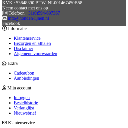
KVK : 53648390 BTW: NL001467450B58
Neem contact met ons op
Telefoon
+31(0)594-697367
info@honden-lijnen.nl
Facebook
Informatie
Klantenservice
Bezorgen en afhalen
Disclaimer
Algemene voorwaarden
Extra
Cadeaubon
Aanbiedingen
Mijn account
Inloggen
Bestelhistorie
Verlanglijst
Nieuwsbrief
Klantenservice