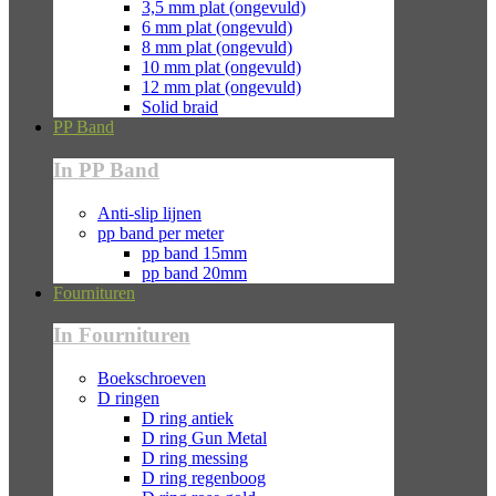
3,5 mm plat (ongevuld)
6 mm plat (ongevuld)
8 mm plat (ongevuld)
10 mm plat (ongevuld)
12 mm plat (ongevuld)
Solid braid
PP Band
In PP Band
Anti-slip lijnen
pp band per meter
pp band 15mm
pp band 20mm
Fournituren
In Fournituren
Boekschroeven
D ringen
D ring antiek
D ring Gun Metal
D ring messing
D ring regenboog