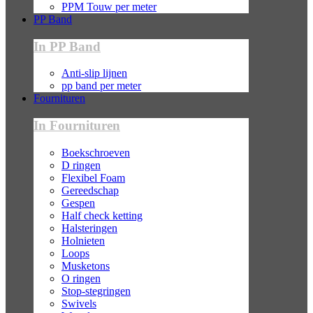
PPM Touw per meter
PP Band
In PP Band
Anti-slip lijnen
pp band per meter
Fournituren
In Fournituren
Boekschroeven
D ringen
Flexibel Foam
Gereedschap
Gespen
Half check ketting
Halsteringen
Holnieten
Loops
Musketons
O ringen
Stop-stegringen
Swivels