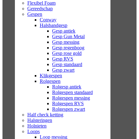
Flexibel Foam
Gereedschap
Gespen
Conway
Halsbandgesp
Gesp antiek
Gesp Gun Metal
Gesp messing
Gesp regenboog
Gesp rose gold
Gesp RVS
Gesp standaard
Gesp zwart
Klikgespen
Rolgespen
Rolgesp antiek
Rolgespen standaard
Rolgespen messing
Rolgespen RVS
Rolgespen zwart
Half check ketting
Halsteringen
Holnieten
Loops
Loop messing