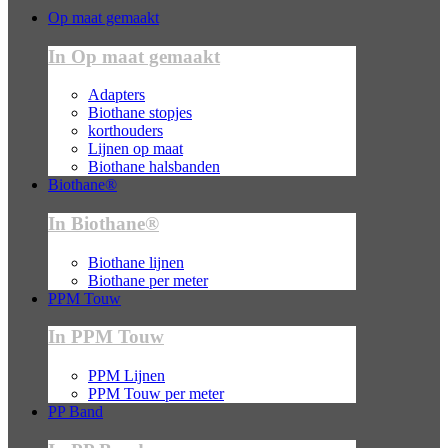
Op maat gemaakt
In Op maat gemaakt
Adapters
Biothane stopjes
korthouders
Lijnen op maat
Biothane halsbanden
Biothane®
In Biothane®
Biothane lijnen
Biothane per meter
PPM Touw
In PPM Touw
PPM Lijnen
PPM Touw per meter
PP Band