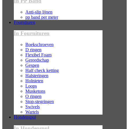
In PP Band
Anti-slip lijnen
pp band per meter
Fournituren
In Fournituren
Boekschroeven
D ringen
Flexibel Foam
Gereedschap
Gespen
Half check ketting
Halsteringen
Holnieten
Loops
Musketons
O ringen
Stop-stegringen
Swivels
Wartels
Hondenspul
In Hondenspul