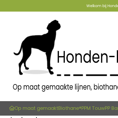
Welkom bij Honden
Op maat gemaakt
Biothane®
PPM Touw
PP B