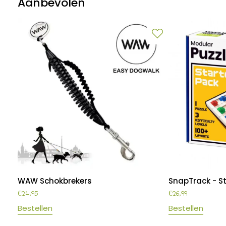
Aanbevolen
WAW Schokbrekers
SnapTrack - S
€
24,95
€
26,99
Bestellen
Bestellen