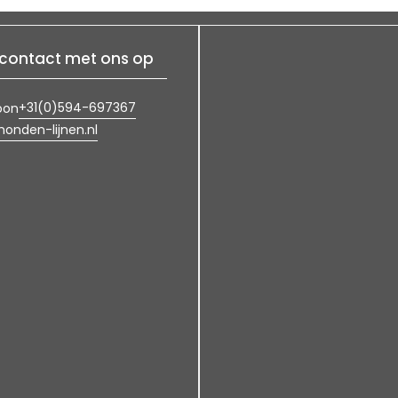
contact met ons op
+31(0)594-697367
oon
onden-lijnen.nl