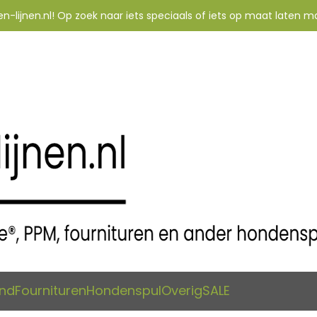
-lijnen.nl! Op zoek naar iets speciaals of iets op maat laten m
and
Fournituren
Hondenspul
Overig
SALE