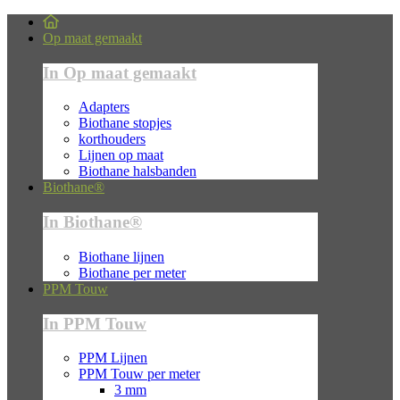
Op maat gemaakt
In Op maat gemaakt
Adapters
Biothane stopjes
korthouders
Lijnen op maat
Biothane halsbanden
Biothane®
In Biothane®
Biothane lijnen
Biothane per meter
PPM Touw
In PPM Touw
PPM Lijnen
PPM Touw per meter
3 mm