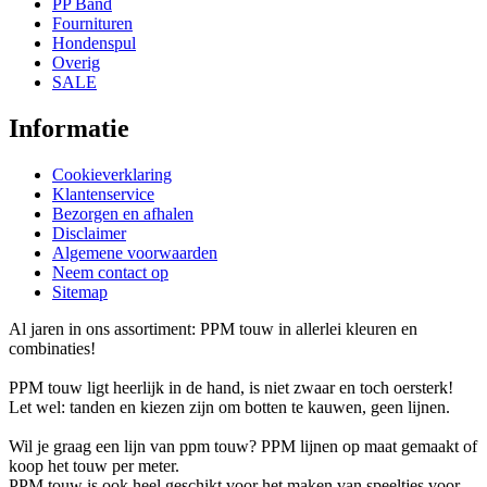
PP Band
Fournituren
Hondenspul
Overig
SALE
Informatie
Cookieverklaring
Klantenservice
Bezorgen en afhalen
Disclaimer
Algemene voorwaarden
Neem contact op
Sitemap
Al jaren in ons assortiment: PPM touw in allerlei kleuren en
combinaties!
PPM touw ligt heerlijk in de hand, is niet zwaar en toch oersterk!
Let wel: tanden en kiezen zijn om botten te kauwen, geen lijnen.
Wil je graag een lijn van ppm touw? PPM lijnen op maat gemaakt of
koop het touw per meter.
PPM touw is ook heel geschikt voor het maken van speeltjes voor