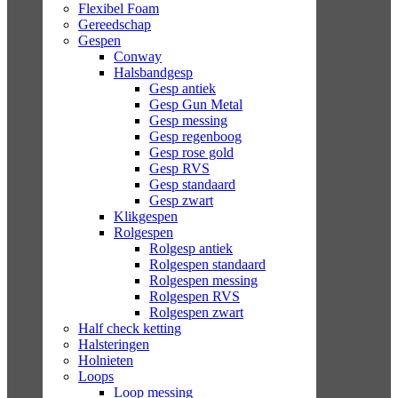
Flexibel Foam
Gereedschap
Gespen
Conway
Halsbandgesp
Gesp antiek
Gesp Gun Metal
Gesp messing
Gesp regenboog
Gesp rose gold
Gesp RVS
Gesp standaard
Gesp zwart
Klikgespen
Rolgespen
Rolgesp antiek
Rolgespen standaard
Rolgespen messing
Rolgespen RVS
Rolgespen zwart
Half check ketting
Halsteringen
Holnieten
Loops
Loop messing