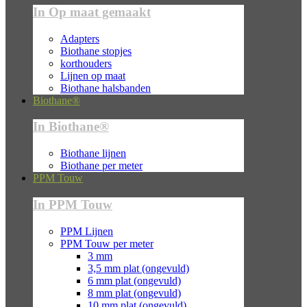
In Op maat gemaakt
Adapters
Biothane stopjes
korthouders
Lijnen op maat
Biothane halsbanden
Biothane®
In Biothane®
Biothane lijnen
Biothane per meter
PPM Touw
In PPM Touw
PPM Lijnen
PPM Touw per meter
3 mm
3,5 mm plat (ongevuld)
6 mm plat (ongevuld)
8 mm plat (ongevuld)
10 mm plat (ongevuld)