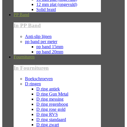
12 mm plat (ongevuld)
Solid braid
PP Band
In PP Band
Anti-slip lijnen
pp band per meter
pp band 15mm
pp band 20mm
Fournituren
In Fournituren
Boekschroeven
D ringen
D ring antiek
D ring Gun Metal
D ring messing
D ring regenboog
D ring rose gold
D ring RVS
D ring standaard
D ring zwart