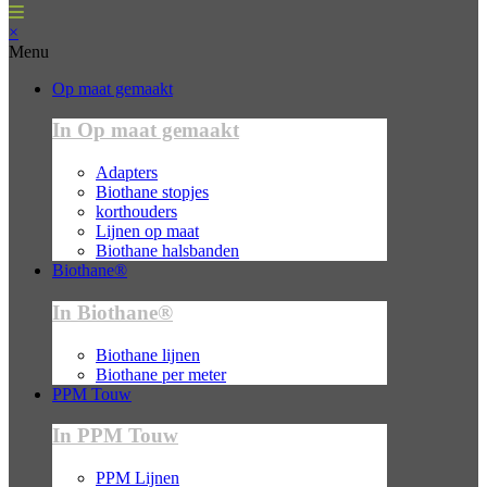
×
Menu
Op maat gemaakt
In Op maat gemaakt
Adapters
Biothane stopjes
korthouders
Lijnen op maat
Biothane halsbanden
Biothane®
In Biothane®
Biothane lijnen
Biothane per meter
PPM Touw
In PPM Touw
PPM Lijnen