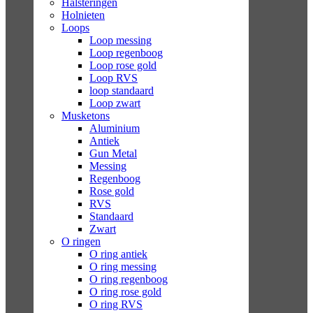
Halsteringen
Holnieten
Loops
Loop messing
Loop regenboog
Loop rose gold
Loop RVS
loop standaard
Loop zwart
Musketons
Aluminium
Antiek
Gun Metal
Messing
Regenboog
Rose gold
RVS
Standaard
Zwart
O ringen
O ring antiek
O ring messing
O ring regenboog
O ring rose gold
O ring RVS