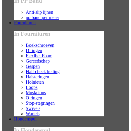
In PP Band
Anti-slip lijnen
pp band per meter
Fournituren
In Fournituren
Boekschroeven
D ringen
Flexibel Foam
Gereedschap
Gespen
Half check ketting
Halsteringen
Holnieten
Loops
Musketons
O ringen
Stop-stegringen
Swivels
Wartels
Hondenspul
In Hondenspul