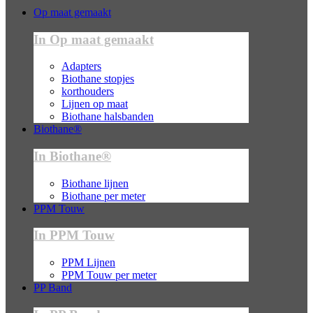
Op maat gemaakt
In Op maat gemaakt
Adapters
Biothane stopjes
korthouders
Lijnen op maat
Biothane halsbanden
Biothane®
In Biothane®
Biothane lijnen
Biothane per meter
PPM Touw
In PPM Touw
PPM Lijnen
PPM Touw per meter
PP Band