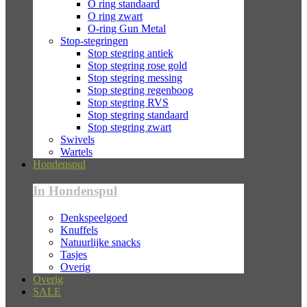
O ring standaard
O ring zwart
O-ring Gun Metal
Stop-stegringen
Stop stegring antiek
Stop stegring rose gold
Stop stegring messing
Stop stegring regenboog
Stop stegring RVS
Stop stegring standaard
Stop stegring zwart
Swivels
Wartels
Hondenspul
In Hondenspul
Denkspeelgoed
Knuffels
Natuurlijke snacks
Tasjes
Overig
Overig
SALE