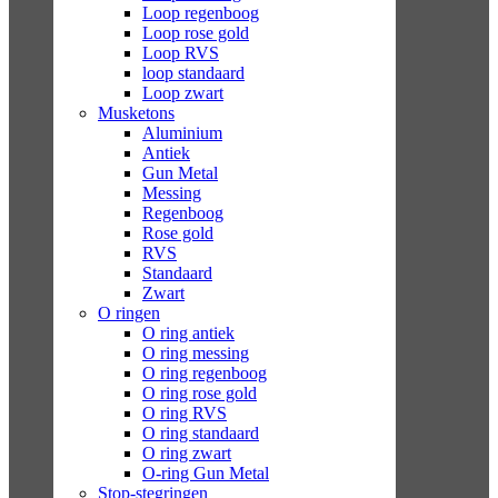
Loop regenboog
Loop rose gold
Loop RVS
loop standaard
Loop zwart
Musketons
Aluminium
Antiek
Gun Metal
Messing
Regenboog
Rose gold
RVS
Standaard
Zwart
O ringen
O ring antiek
O ring messing
O ring regenboog
O ring rose gold
O ring RVS
O ring standaard
O ring zwart
O-ring Gun Metal
Stop-stegringen