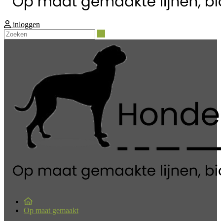
inloggen
Zoeken
Op maat gemaakt