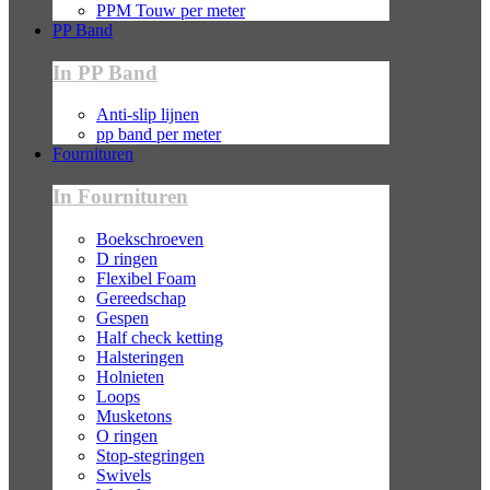
PPM Touw per meter
PP Band
In PP Band
Anti-slip lijnen
pp band per meter
Fournituren
In Fournituren
Boekschroeven
D ringen
Flexibel Foam
Gereedschap
Gespen
Half check ketting
Halsteringen
Holnieten
Loops
Musketons
O ringen
Stop-stegringen
Swivels