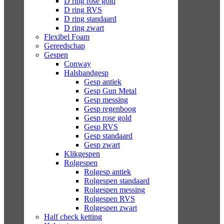
D ring rose gold
D ring RVS
D ring standaard
D ring zwart
Flexibel Foam
Gereedschap
Gespen
Conway
Halsbandgesp
Gesp antiek
Gesp Gun Metal
Gesp messing
Gesp regenboog
Gesp rose gold
Gesp RVS
Gesp standaard
Gesp zwart
Klikgespen
Rolgespen
Rolgesp antiek
Rolgespen standaard
Rolgespen messing
Rolgespen RVS
Rolgespen zwart
Half check ketting