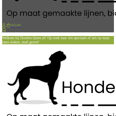
€0,00
Zoeken
Welkom bij Honden-lijnen.nl! Op zoek naar iets speciaals of iets op maat
laten maken, mail gerust!