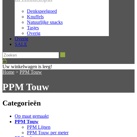
Denkspeelgoed
Knuffels
Natuurlijke snacks
Tasjes
Overig
Overig
SALE
Zoeken
Uw winkelwagen is leeg!
Home
>
PPM Touw
PPM Touw
Categorieën
Op maat gemaakt
PPM Touw
PPM Lijnen
PPM Touw per meter