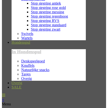
Stop stegring antiek
Stop stegring rose gold
Stop stegring messing
Stop stegring regenboog
Stop stegring RVS
Stop stegring standaard
Stop stegring zwart
Swivels
Wartels
Hondenspul
In Hondenspul
Denkspeelgoed
Knuffels
Natuurlijke snacks
Tasjes
Overig
Overig
SALE
×
Menu