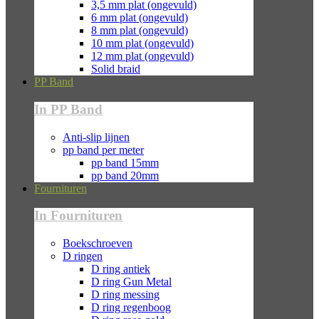
3,5 mm plat (ongevuld)
6 mm plat (ongevuld)
8 mm plat (ongevuld)
10 mm plat (ongevuld)
12 mm plat (ongevuld)
Solid braid
PP Band
In PP Band
Anti-slip lijnen
pp band per meter
pp band 15mm
pp band 20mm
Fournituren
In Fournituren
Boekschroeven
D ringen
D ring antiek
D ring Gun Metal
D ring messing
D ring regenboog