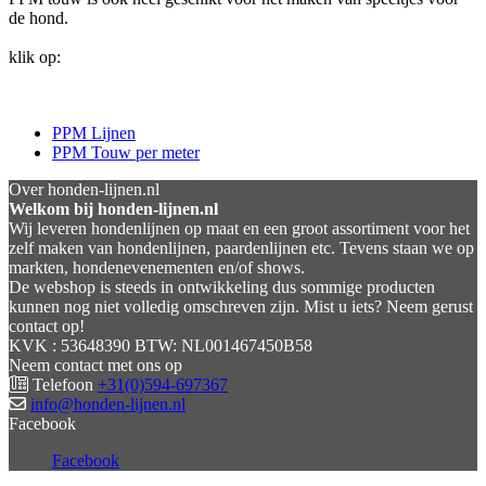
de hond.
klik op:
PPM Lijnen
PPM Touw per meter
Over honden-lijnen.nl
Welkom bij honden-lijnen.nl
Wij leveren hondenlijnen op maat en een groot assortiment voor het
zelf maken van hondenlijnen, paardenlijnen etc. Tevens staan we op
markten, hondenevenementen en/of shows.
De webshop is steeds in ontwikkeling dus sommige producten
kunnen nog niet volledig omschreven zijn. Mist u iets? Neem gerust
contact op!
KVK : 53648390 BTW: NL001467450B58
Neem contact met ons op
Telefoon
+31(0)594-697367
info@honden-lijnen.nl
Facebook
Facebook