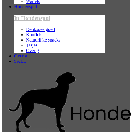
Wartels
Hondenspul
In Hondenspul
Denkspeelgoed
Knuffels
Natuurlijke snacks
Tasjes
Overig
Overig
SALE