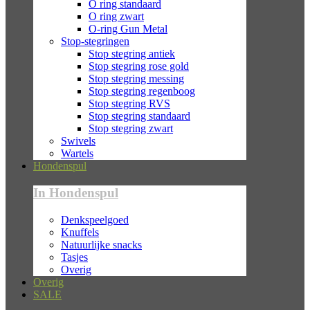
O ring standaard
O ring zwart
O-ring Gun Metal
Stop-stegringen
Stop stegring antiek
Stop stegring rose gold
Stop stegring messing
Stop stegring regenboog
Stop stegring RVS
Stop stegring standaard
Stop stegring zwart
Swivels
Wartels
Hondenspul
In Hondenspul
Denkspeelgoed
Knuffels
Natuurlijke snacks
Tasjes
Overig
Overig
SALE