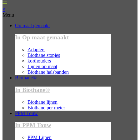
×
Menu
Op maat gemaakt
In Op maat gemaakt
Adapters
Biothane stopjes
korthouders
Lijnen op maat
Biothane halsbanden
Biothane®
In Biothane®
Biothane lijnen
Biothane per meter
PPM Touw
In PPM Touw
PPM Lijnen