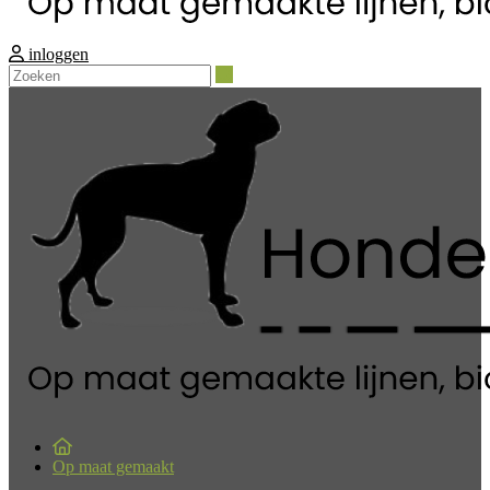
inloggen
Zoeken
Op maat gemaakt