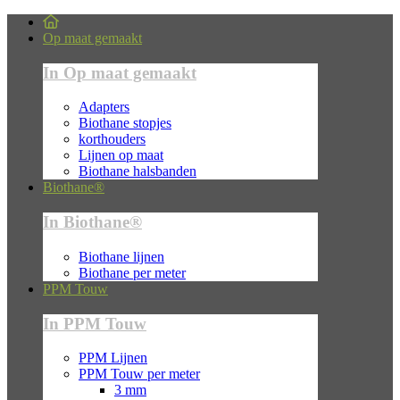
Op maat gemaakt
In Op maat gemaakt
Adapters
Biothane stopjes
korthouders
Lijnen op maat
Biothane halsbanden
Biothane®
In Biothane®
Biothane lijnen
Biothane per meter
PPM Touw
In PPM Touw
PPM Lijnen
PPM Touw per meter
3 mm