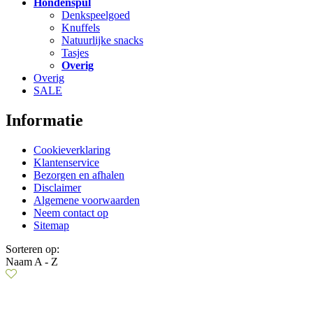
Hondenspul
Denkspeelgoed
Knuffels
Natuurlijke snacks
Tasjes
Overig
Overig
SALE
Informatie
Cookieverklaring
Klantenservice
Bezorgen en afhalen
Disclaimer
Algemene voorwaarden
Neem contact op
Sitemap
Sorteren op:
Naam A - Z