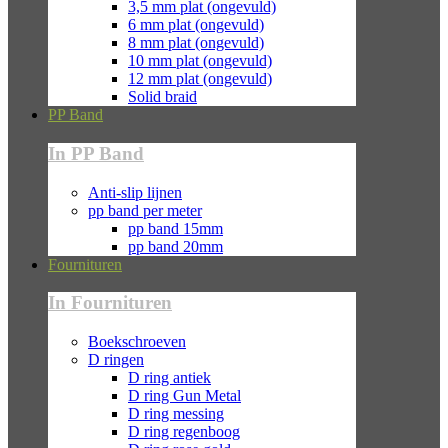
3,5 mm plat (ongevuld)
6 mm plat (ongevuld)
8 mm plat (ongevuld)
10 mm plat (ongevuld)
12 mm plat (ongevuld)
Solid braid
PP Band
In PP Band
Anti-slip lijnen
pp band per meter
pp band 15mm
pp band 20mm
Fournituren
In Fournituren
Boekschroeven
D ringen
D ring antiek
D ring Gun Metal
D ring messing
D ring regenboog