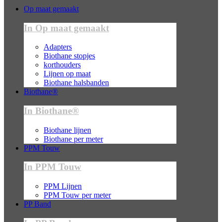
Op maat gemaakt
In Op maat gemaakt
Adapters
Biothane stopjes
korthouders
Lijnen op maat
Biothane halsbanden
Biothane®
In Biothane®
Biothane lijnen
Biothane per meter
PPM Touw
In PPM Touw
PPM Lijnen
PPM Touw per meter
PP Band