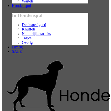
Wartels
Hondenspul
In Hondenspul
Denkspeelgoed
Knuffels
Natuurlijke snacks
Tasjes
Overig
Overig
SALE