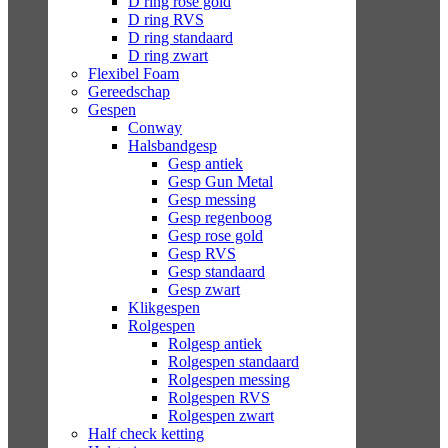
D ring rose gold
D ring RVS
D ring standaard
D ring zwart
Flexibel Foam
Gereedschap
Gespen
Conway
Halsbandgesp
Gesp antiek
Gesp Gun Metal
Gesp messing
Gesp regenboog
Gesp rose gold
Gesp RVS
Gesp standaard
Gesp zwart
Klikgespen
Rolgespen
Rolgesp antiek
Rolgespen standaard
Rolgespen messing
Rolgespen RVS
Rolgespen zwart
Half check ketting