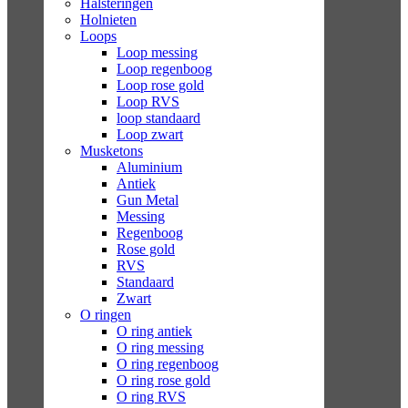
Halsteringen
Holnieten
Loops
Loop messing
Loop regenboog
Loop rose gold
Loop RVS
loop standaard
Loop zwart
Musketons
Aluminium
Antiek
Gun Metal
Messing
Regenboog
Rose gold
RVS
Standaard
Zwart
O ringen
O ring antiek
O ring messing
O ring regenboog
O ring rose gold
O ring RVS