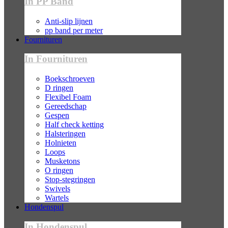
In PP Band
Anti-slip lijnen
pp band per meter
Fournituren
In Fournituren
Boekschroeven
D ringen
Flexibel Foam
Gereedschap
Gespen
Half check ketting
Halsteringen
Holnieten
Loops
Musketons
O ringen
Stop-stegringen
Swivels
Wartels
Hondenspul
In Hondenspul