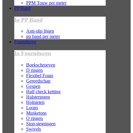
PPM Touw per meter
PP Band
In PP Band
Anti-slip lijnen
pp band per meter
Fournituren
In Fournituren
Boekschroeven
D ringen
Flexibel Foam
Gereedschap
Gespen
Half check ketting
Halsteringen
Holnieten
Loops
Musketons
O ringen
Stop-stegringen
Swivels