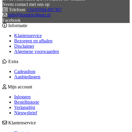
Neem contact met ons op
Telefoon
+31(0)594-697367
info@honden-lijnen.nl
Facebook
Informatie
Klantenservice
Bezorgen en afhalen
Disclaimer
Algemene voorwaarden
Extra
Cadeaubon
Aanbiedingen
Mijn account
Inloggen
Bestelhistorie
Verlanglijst
Nieuwsbrief
Klantenservice