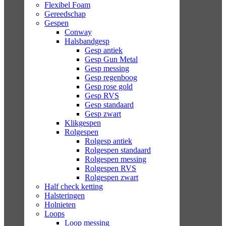
Flexibel Foam
Gereedschap
Gespen
Conway
Halsbandgesp
Gesp antiek
Gesp Gun Metal
Gesp messing
Gesp regenboog
Gesp rose gold
Gesp RVS
Gesp standaard
Gesp zwart
Klikgespen
Rolgespen
Rolgesp antiek
Rolgespen standaard
Rolgespen messing
Rolgespen RVS
Rolgespen zwart
Half check ketting
Halsteringen
Holnieten
Loops
Loop messing