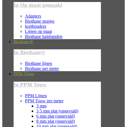
In Op maat gemaakt
Adapters
Biothane stopjes
korthouders
Lijnen op maat
Biothane halsbanden
Biothane®
In Biothane®
Biothane lijnen
Biothane per meter
PPM Touw
In PPM Touw
PPM Lijnen
PPM Touw per meter
3 mm
3,5 mm plat (ongevuld)
6 mm plat (ongevuld)
8 mm plat (ongevuld)
10 mm plat (ongevuld)