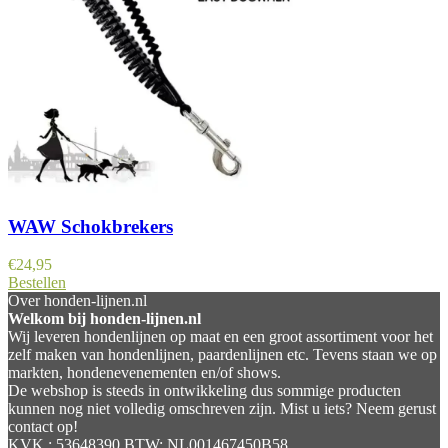
WAW Schokbrekers
€
24,95
Bestellen
Over honden-lijnen.nl
Welkom bij honden-lijnen.nl
Wij leveren hondenlijnen op maat en een groot assortiment voor het
zelf maken van hondenlijnen, paardenlijnen etc. Tevens staan we op
markten, hondenevenementen en/of shows.
De webshop is steeds in ontwikkeling dus sommige producten
kunnen nog niet volledig omschreven zijn. Mist u iets? Neem gerust
contact op!
KVK : 53648390 BTW: NL001467450B58