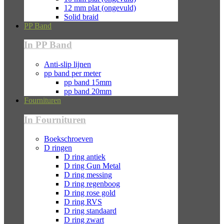
12 mm plat (ongevuld)
Solid braid
PP Band
In PP Band
Anti-slip lijnen
pp band per meter
pp band 15mm
pp band 20mm
Fournituren
In Fournituren
Boekschroeven
D ringen
D ring antiek
D ring Gun Metal
D ring messing
D ring regenboog
D ring rose gold
D ring RVS
D ring standaard
D ring zwart