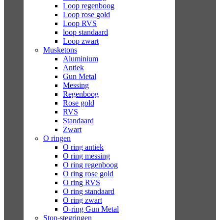
Loop regenboog
Loop rose gold
Loop RVS
loop standaard
Loop zwart
Musketons
Aluminium
Antiek
Gun Metal
Messing
Regenboog
Rose gold
RVS
Standaard
Zwart
O ringen
O ring antiek
O ring messing
O ring regenboog
O ring rose gold
O ring RVS
O ring standaard
O ring zwart
O-ring Gun Metal
Stop-stegringen