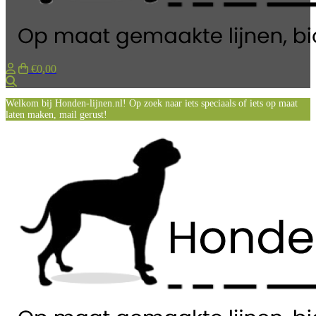
€0,00
Zoeken
Welkom bij Honden-lijnen.nl! Op zoek naar iets speciaals of iets op maat
laten maken, mail gerust!