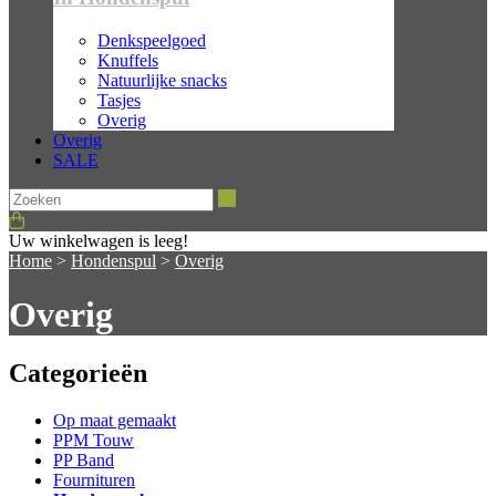
Denkspeelgoed
Knuffels
Natuurlijke snacks
Tasjes
Overig
Overig
SALE
Zoeken
Uw winkelwagen is leeg!
Home
>
Hondenspul
>
Overig
Overig
Categorieën
Op maat gemaakt
PPM Touw
PP Band
Fournituren