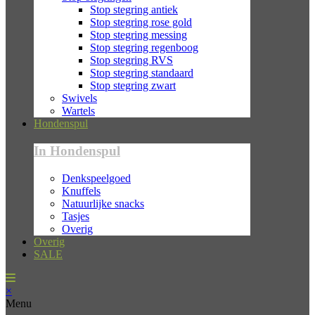
Stop stegring antiek
Stop stegring rose gold
Stop stegring messing
Stop stegring regenboog
Stop stegring RVS
Stop stegring standaard
Stop stegring zwart
Swivels
Wartels
Hondenspul
In Hondenspul
Denkspeelgoed
Knuffels
Natuurlijke snacks
Tasjes
Overig
Overig
SALE
×
Menu