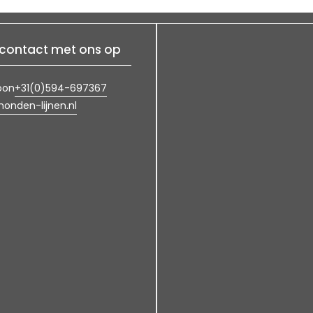
contact met ons op
+31(0)594-697367
oon
onden-lijnen.nl