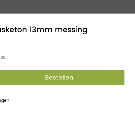
usketon 13mm messing
,62
Bestellen
dagen