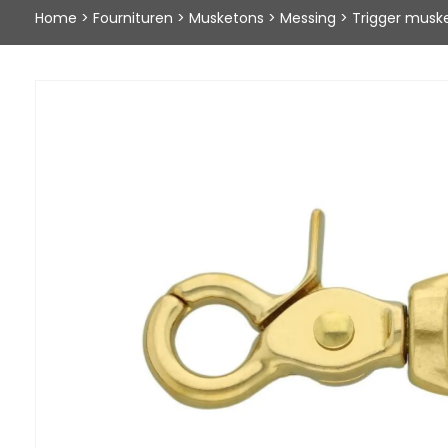
Home
>
Fournituren
>
Musketons
>
Messing
>
Trigger mus