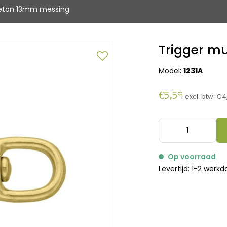
keton 13mm messing
Trigger m
Model:
1231A
€5,59
excl. btw:
€4
Op voorraad
Levertijd: 1-2 werk