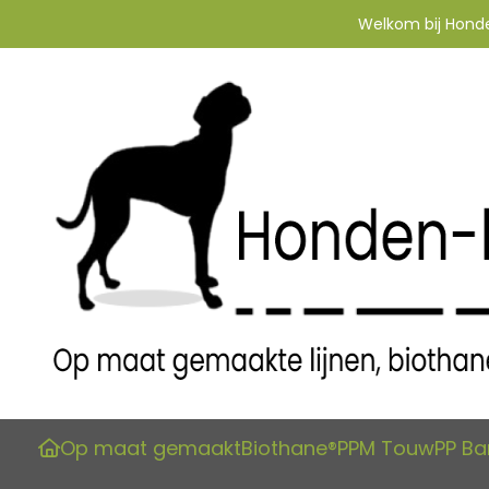
Welkom bij Honden
Op maat gemaakt
Biothane®
PPM Touw
PP B