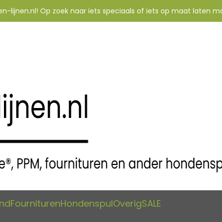
-lijnen.nl! Op zoek naar iets speciaals of iets op maat laten m
and
Fournituren
Hondenspul
Overig
SALE