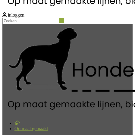
inloggen
Zoeken
Op maat gemaakt