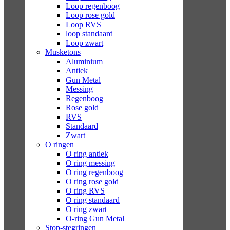
Loop regenboog
Loop rose gold
Loop RVS
loop standaard
Loop zwart
Musketons
Aluminium
Antiek
Gun Metal
Messing
Regenboog
Rose gold
RVS
Standaard
Zwart
O ringen
O ring antiek
O ring messing
O ring regenboog
O ring rose gold
O ring RVS
O ring standaard
O ring zwart
O-ring Gun Metal
Stop-stegringen