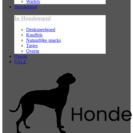
Wartels
Hondenspul
In Hondenspul
Denkspeelgoed
Knuffels
Natuurlijke snacks
Tasjes
Overig
Overig
SALE