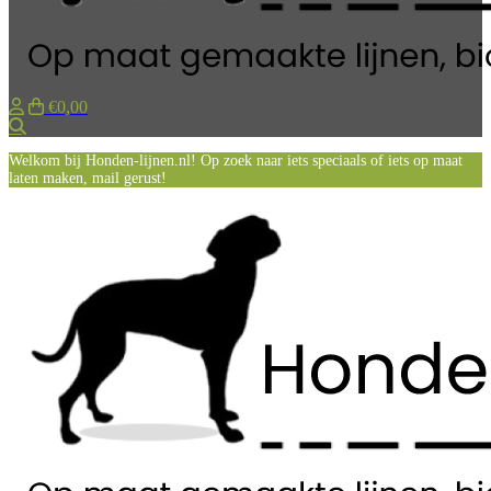
€0,00
Zoeken
Welkom bij Honden-lijnen.nl! Op zoek naar iets speciaals of iets op maat
laten maken, mail gerust!