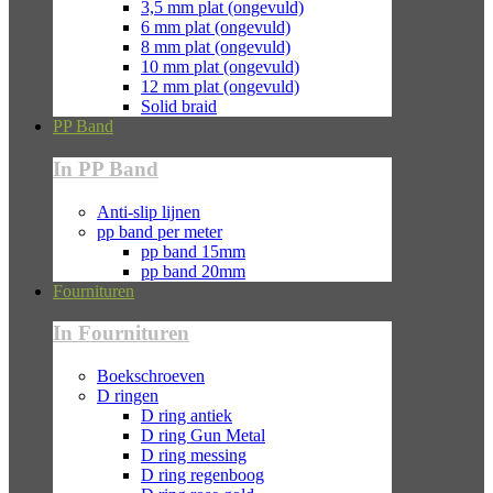
3,5 mm plat (ongevuld)
6 mm plat (ongevuld)
8 mm plat (ongevuld)
10 mm plat (ongevuld)
12 mm plat (ongevuld)
Solid braid
PP Band
In PP Band
Anti-slip lijnen
pp band per meter
pp band 15mm
pp band 20mm
Fournituren
In Fournituren
Boekschroeven
D ringen
D ring antiek
D ring Gun Metal
D ring messing
D ring regenboog