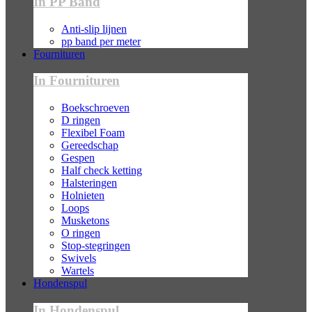
In PP Band
Anti-slip lijnen
pp band per meter
Fournituren
In Fournituren
Boekschroeven
D ringen
Flexibel Foam
Gereedschap
Gespen
Half check ketting
Halsteringen
Holnieten
Loops
Musketons
O ringen
Stop-stegringen
Swivels
Wartels
Hondenspul
In Hondenspul