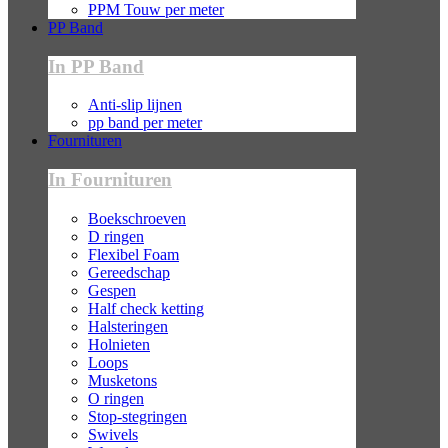
PPM Touw per meter
PP Band
In PP Band
Anti-slip lijnen
pp band per meter
Fournituren
In Fournituren
Boekschroeven
D ringen
Flexibel Foam
Gereedschap
Gespen
Half check ketting
Halsteringen
Holnieten
Loops
Musketons
O ringen
Stop-stegringen
Swivels