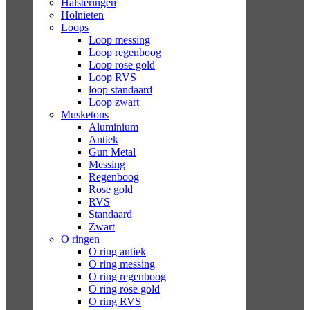
Halsteringen
Holnieten
Loops
Loop messing
Loop regenboog
Loop rose gold
Loop RVS
loop standaard
Loop zwart
Musketons
Aluminium
Antiek
Gun Metal
Messing
Regenboog
Rose gold
RVS
Standaard
Zwart
O ringen
O ring antiek
O ring messing
O ring regenboog
O ring rose gold
O ring RVS