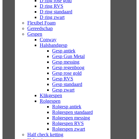
D ring rose gold
D ring RVS
D ring standaard
D ring zwart
Flexibel Foam
Gereedschap
Gespen
Conway
Halsbandgesp
Gesp antiek
Gesp Gun Metal
Gesp messing
Gesp regenboog
Gesp rose gold
Gesp RVS
Gesp standaard
Gesp zwart
Klikgespen
Rolgespen
Rolgesp antiek
Rolgespen standaard
Rolgespen messing
Rolgespen RVS
Rolgespen zwart
Half check ketting