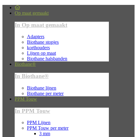
Op maat gemaakt
In Op maat gemaakt
Adapters
Biothane stopjes
korthouders
Lijnen op maat
Biothane halsbanden
Biothane®
In Biothane®
Biothane lijnen
Biothane per meter
PPM Touw
In PPM Touw
PPM Lijnen
PPM Touw per meter
3 mm