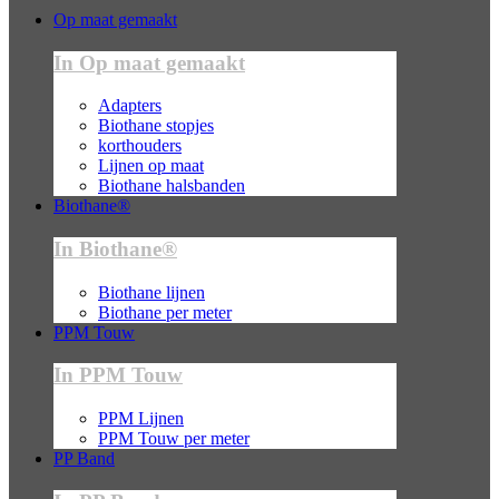
Op maat gemaakt
In Op maat gemaakt
Adapters
Biothane stopjes
korthouders
Lijnen op maat
Biothane halsbanden
Biothane®
In Biothane®
Biothane lijnen
Biothane per meter
PPM Touw
In PPM Touw
PPM Lijnen
PPM Touw per meter
PP Band