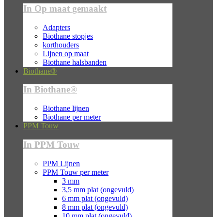
In Op maat gemaakt
Adapters
Biothane stopjes
korthouders
Lijnen op maat
Biothane halsbanden
Biothane®
In Biothane®
Biothane lijnen
Biothane per meter
PPM Touw
In PPM Touw
PPM Lijnen
PPM Touw per meter
3 mm
3,5 mm plat (ongevuld)
6 mm plat (ongevuld)
8 mm plat (ongevuld)
10 mm plat (ongevuld)