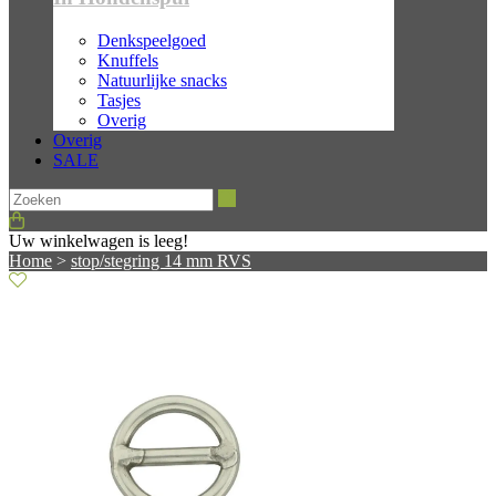
Denkspeelgoed
Knuffels
Natuurlijke snacks
Tasjes
Overig
Overig
SALE
Zoeken
Uw winkelwagen is leeg!
Home
>
stop/stegring 14 mm RVS