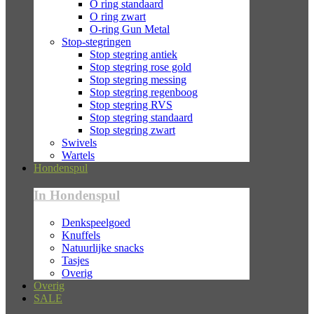
O ring standaard
O ring zwart
O-ring Gun Metal
Stop-stegringen
Stop stegring antiek
Stop stegring rose gold
Stop stegring messing
Stop stegring regenboog
Stop stegring RVS
Stop stegring standaard
Stop stegring zwart
Swivels
Wartels
Hondenspul
In Hondenspul
Denkspeelgoed
Knuffels
Natuurlijke snacks
Tasjes
Overig
Overig
SALE