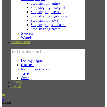
Stop stegring antiek
Stop stegring rose gold
Stop stegring messing
Stop stegring regenboog
Stop stegring RVS
Stop stegring standaard
Stop stegring zwart
Swivels
Wartels
Hondenspul
In Hondenspul
Denkspeelgoed
Knuffels
Natuurlijke snacks
Tasjes
Overig
Overig
SALE
×
Menu