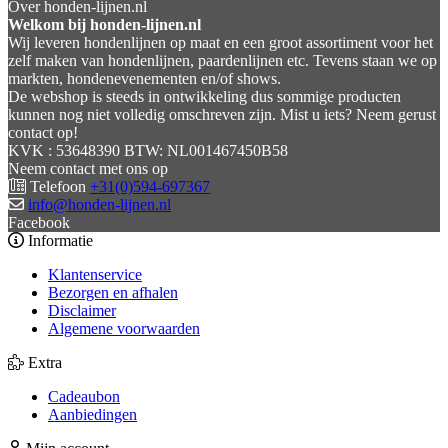
Over honden-lijnen.nl
Welkom bij honden-lijnen.nl
Wij leveren hondenlijnen op maat en een groot assortiment voor het
zelf maken van hondenlijnen, paardenlijnen etc. Tevens staan we op
markten, hondenevenementen en/of shows.
De webshop is steeds in ontwikkeling dus sommige producten
kunnen nog niet volledig omschreven zijn. Mist u iets? Neem gerust
contact op!
KVK : 53648390 BTW: NL001467450B58
Neem contact met ons op
Telefoon
+31(0)594-697367
info@honden-lijnen.nl
Facebook
Informatie
Klantenservice
Bezorgen en afhalen
Disclaimer
Algemene voorwaarden
Extra
Cadeaubon
Aanbiedingen