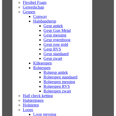
Flexibel Foam
Gereedschap
Gespen
Conway
Halsbandgesp
Gesp antiek
Gesp Gun Metal
Gesp messing
Gesp regenboog
Gesp rose gold
Gesp RVS
Gesp standaard
Gesp zwart
Klikgespen
Rolgespen
Rolgesp antiek
Rolgespen standaard
Rolgespen messing
Rolgespen RVS
Rolgespen zwart
Half check ketting
Halsteringen
Holnieten
Loops
Loop messing