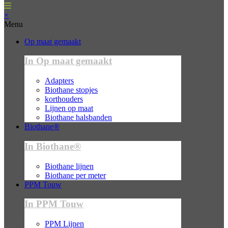
×
Menu
Op maat gemaakt
In Op maat gemaakt
Adapters
Biothane stopjes
korthouders
Lijnen op maat
Biothane halsbanden
Biothane®
In Biothane®
Biothane lijnen
Biothane per meter
PPM Touw
In PPM Touw
PPM Lijnen