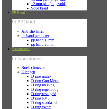
12 mm plat (ongevuld)
Solid braid
PP Band
In PP Band
Anti-slip lijnen
pp band per meter
pp band 15mm
pp band 20mm
Fournituren
In Fournituren
Boekschroeven
D ringen
D ring antiek
D ring Gun Metal
D ring messing
D ring regenboog
D ring rose gold
D ring RVS
D ring standaard
D ring zwart