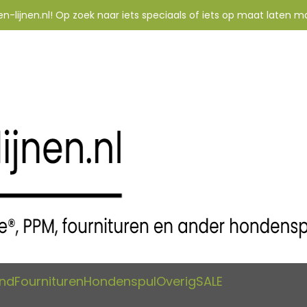
-lijnen.nl! Op zoek naar iets speciaals of iets op maat laten m
and
Fournituren
Hondenspul
Overig
SALE