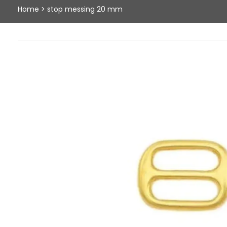
Home
>
stop messing 20 mm