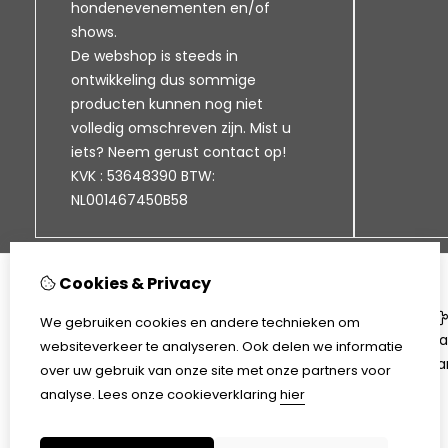
hondenevenementen en/of
shows.
De webshop is steeds in
ontwikkeling dus sommige
producten kunnen nog niet
volledig omschreven zijn. Mist u
iets? Neem gerust contact op!
KVK : 53648390 BTW:
NL001467450B58
Cookies & Privacy
Informatie
We gebruiken cookies en andere technieken om
Klantenservice
Ca
websiteverkeer te analyseren. Ook delen we informatie
Bezorgen en afhalen
Aa
over uw gebruik van onze site met onze partners voor
Disclaimer
analyse.
Lees onze cookieverklaring
hier
Algemene voorwaarden