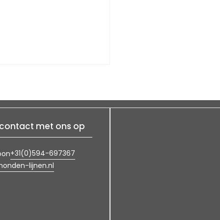
contact met ons op
+31(0)594-697367
oon
onden-lijnen.nl