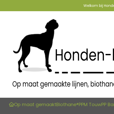
Welkom bij Honden
Op maat gemaakt
Biothane®
PPM Touw
PP B