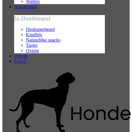
Wartels
Hondenspul
In Hondenspul
Denkspeelgoed
Knuffels
Natuurlijke snacks
Tasjes
Overig
Overig
SALE