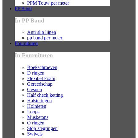
PPM Touw per meter
PP Band
In PP Band
Anti-slip lijnen
pp band per meter
Fournituren
In Fournituren
Boekschroeven
D ringen
Flexibel Foam
Gereedschap
Gespen
Half check ketting
Halsteringen
Holnieten
Loops
Musketons
O ringen
Stop-stegringen
Swivels