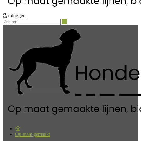
inloggen
Zoeken
Op maat gemaakt