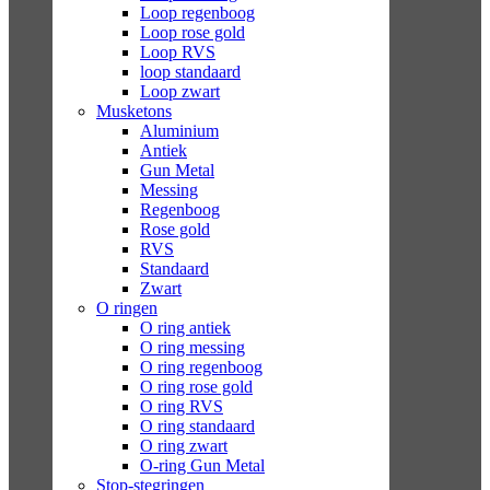
Loop regenboog
Loop rose gold
Loop RVS
loop standaard
Loop zwart
Musketons
Aluminium
Antiek
Gun Metal
Messing
Regenboog
Rose gold
RVS
Standaard
Zwart
O ringen
O ring antiek
O ring messing
O ring regenboog
O ring rose gold
O ring RVS
O ring standaard
O ring zwart
O-ring Gun Metal
Stop-stegringen