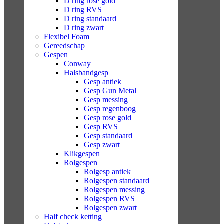
D ring rose gold
D ring RVS
D ring standaard
D ring zwart
Flexibel Foam
Gereedschap
Gespen
Conway
Halsbandgesp
Gesp antiek
Gesp Gun Metal
Gesp messing
Gesp regenboog
Gesp rose gold
Gesp RVS
Gesp standaard
Gesp zwart
Klikgespen
Rolgespen
Rolgesp antiek
Rolgespen standaard
Rolgespen messing
Rolgespen RVS
Rolgespen zwart
Half check ketting