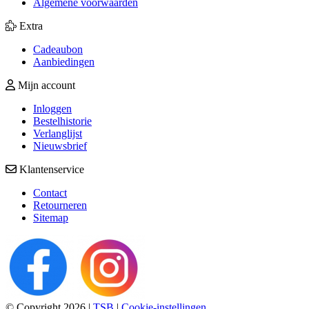
Algemene voorwaarden
Extra
Cadeaubon
Aanbiedingen
Mijn account
Inloggen
Bestelhistorie
Verlanglijst
Nieuwsbrief
Klantenservice
Contact
Retourneren
Sitemap
© Copyright 2026
|
TSB
|
Cookie-instellingen