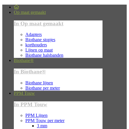
Op maat gemaakt
In Op maat gemaakt
Adapters
Biothane stopjes
korthouders
Lijnen op maat
Biothane halsbanden
Biothane®
In Biothane®
Biothane lijnen
Biothane per meter
PPM Touw
In PPM Touw
PPM Lijnen
PPM Touw per meter
3 mm