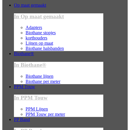
Op maat gemaakt
In Op maat gemaakt
Adapters
Biothane stopjes
korthouders
Lijnen op maat
Biothane halsbanden
Biothane®
In Biothane®
Biothane lijnen
Biothane per meter
PPM Touw
In PPM Touw
PPM Lijnen
PPM Touw per meter
PP Band