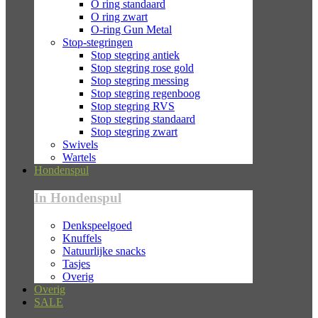
O ring standaard
O ring zwart
O-ring Gun Metal
Stop-stegringen
Stop stegring antiek
Stop stegring rose gold
Stop stegring messing
Stop stegring regenboog
Stop stegring RVS
Stop stegring standaard
Stop stegring zwart
Swivels
Wartels
Hondenspul
In Hondenspul
Denkspeelgoed
Knuffels
Natuurlijke snacks
Tasjes
Overig
Overig
SALE