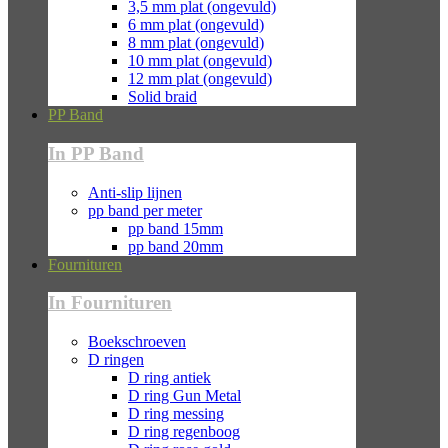
3,5 mm plat (ongevuld)
6 mm plat (ongevuld)
8 mm plat (ongevuld)
10 mm plat (ongevuld)
12 mm plat (ongevuld)
Solid braid
PP Band
In PP Band
Anti-slip lijnen
pp band per meter
pp band 15mm
pp band 20mm
Fournituren
In Fournituren
Boekschroeven
D ringen
D ring antiek
D ring Gun Metal
D ring messing
D ring regenboog