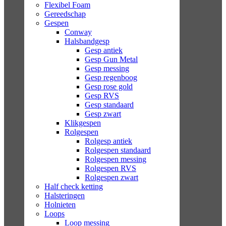
Flexibel Foam
Gereedschap
Gespen
Conway
Halsbandgesp
Gesp antiek
Gesp Gun Metal
Gesp messing
Gesp regenboog
Gesp rose gold
Gesp RVS
Gesp standaard
Gesp zwart
Klikgespen
Rolgespen
Rolgesp antiek
Rolgespen standaard
Rolgespen messing
Rolgespen RVS
Rolgespen zwart
Half check ketting
Halsteringen
Holnieten
Loops
Loop messing