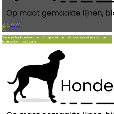
€0,00
Zoeken
Welkom bij Honden-lijnen.nl! Op zoek naar iets speciaals of iets op maat
laten maken, mail gerust!