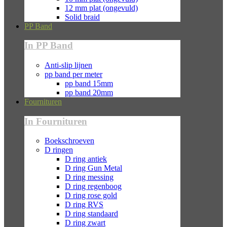
12 mm plat (ongevuld)
Solid braid
PP Band
In PP Band
Anti-slip lijnen
pp band per meter
pp band 15mm
pp band 20mm
Fournituren
In Fournituren
Boekschroeven
D ringen
D ring antiek
D ring Gun Metal
D ring messing
D ring regenboog
D ring rose gold
D ring RVS
D ring standaard
D ring zwart