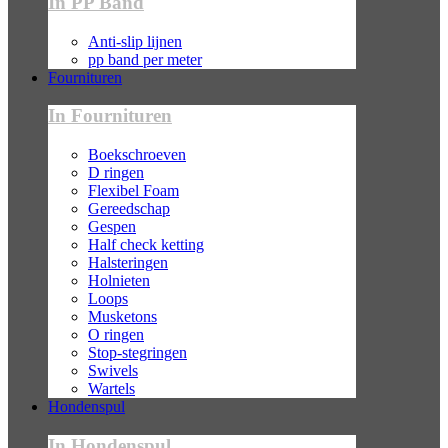
In PP Band
Anti-slip lijnen
pp band per meter
Fournituren
In Fournituren
Boekschroeven
D ringen
Flexibel Foam
Gereedschap
Gespen
Half check ketting
Halsteringen
Holnieten
Loops
Musketons
O ringen
Stop-stegringen
Swivels
Wartels
Hondenspul
In Hondenspul