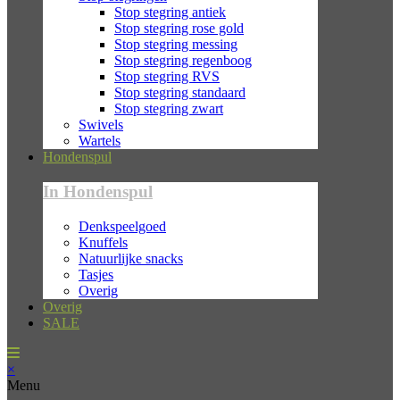
Stop stegring antiek
Stop stegring rose gold
Stop stegring messing
Stop stegring regenboog
Stop stegring RVS
Stop stegring standaard
Stop stegring zwart
Swivels
Wartels
Hondenspul
In Hondenspul
Denkspeelgoed
Knuffels
Natuurlijke snacks
Tasjes
Overig
Overig
SALE
×
Menu