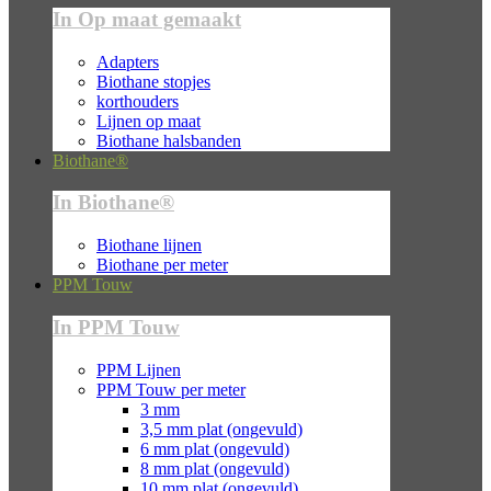
In Op maat gemaakt
Adapters
Biothane stopjes
korthouders
Lijnen op maat
Biothane halsbanden
Biothane®
In Biothane®
Biothane lijnen
Biothane per meter
PPM Touw
In PPM Touw
PPM Lijnen
PPM Touw per meter
3 mm
3,5 mm plat (ongevuld)
6 mm plat (ongevuld)
8 mm plat (ongevuld)
10 mm plat (ongevuld)