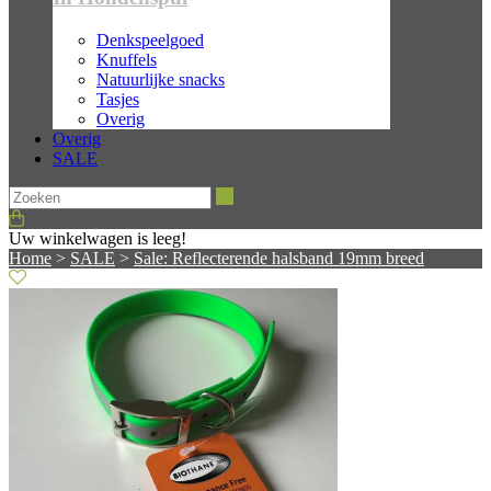
Denkspeelgoed
Knuffels
Natuurlijke snacks
Tasjes
Overig
Overig
SALE
Zoeken
Uw winkelwagen is leeg!
Home
>
SALE
>
Sale: Reflecterende halsband 19mm breed