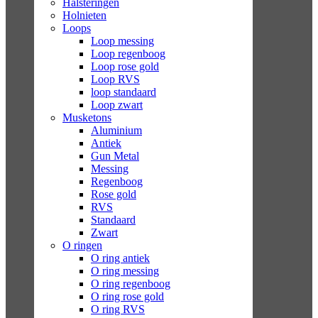
Halsteringen
Holnieten
Loops
Loop messing
Loop regenboog
Loop rose gold
Loop RVS
loop standaard
Loop zwart
Musketons
Aluminium
Antiek
Gun Metal
Messing
Regenboog
Rose gold
RVS
Standaard
Zwart
O ringen
O ring antiek
O ring messing
O ring regenboog
O ring rose gold
O ring RVS