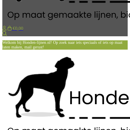
€0,00
Zoeken
Welkom bij Honden-lijnen.nl! Op zoek naar iets speciaals of iets op maat
laten maken, mail gerust!