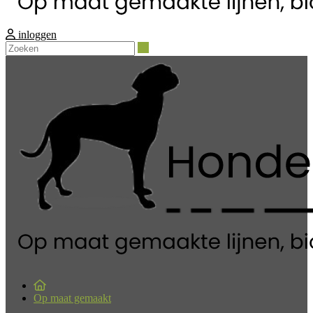
inloggen
Zoeken
Op maat gemaakt