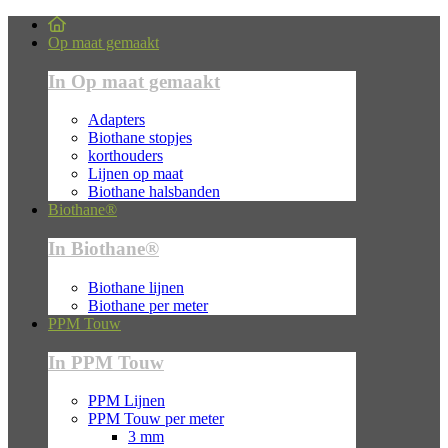
Op maat gemaakt
In Op maat gemaakt
Adapters
Biothane stopjes
korthouders
Lijnen op maat
Biothane halsbanden
Biothane®
In Biothane®
Biothane lijnen
Biothane per meter
PPM Touw
In PPM Touw
PPM Lijnen
PPM Touw per meter
3 mm