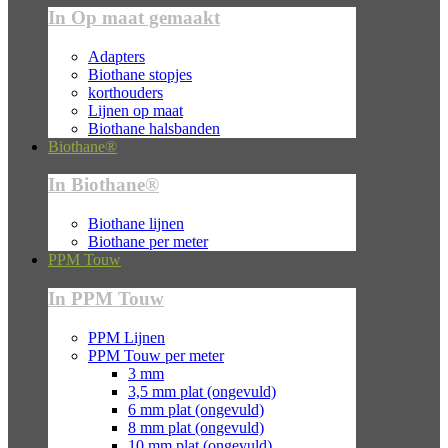
In Op maat gemaakt
Adapters
Biothane stopjes
korthouders
Lijnen op maat
Biothane halsbanden
Biothane®
In Biothane®
Biothane lijnen
Biothane per meter
PPM Touw
In PPM Touw
PPM Lijnen
PPM Touw per meter
3 mm
3,5 mm plat (ongevuld)
6 mm plat (ongevuld)
8 mm plat (ongevuld)
10 mm plat (ongevuld)