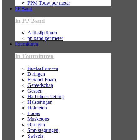
PPM Touw per meter
PP Band
In PP Band
Anti-slip lijnen
pp band per meter
Fournituren
In Fournituren
Boekschroeven
D ringen
Flexibel Foam
Gereedschap
Gespen
Half check ketting
Halsteringen
Holnieten
Loops
Musketons
O ringen
Stop-stegringen
Swivels