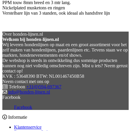
PPM touw 8mm breed en 3 mtr lang.
Nickelplated musketons en ringen
Verstelbare lijn van 3 standen, ook ideaal als handsfree lijn
Over honden-lijnen.nl
Welkom bij honden-lijnen.nl
Wij leveren hondenlijnen op maat en een groot assortiment voor het
zelf maken van hondenlijnen, paardenlijnen etc. Tevens staan we op
markten, hondenevenementen en/of shows.
De webshop is steeds in ontwikkeling dus sommige producten
kunnen nog niet volledig omschreven zijn. Mist u iets? Neem gerust
contact op!
KVK : 53648390 BTW: NL001467450B58
Neem contact met ons op
Telefoon
+31(0)594-697367
info@honden-lijnen.nl
Facebook
Facebook
Informatie
Klantenservice