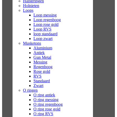
Halsteringen
Holnieten
Loops
Loop messing
Loop regenboog
Loop rose gold
Loop RVS
loop standaard
Loop zwart
Musketons
Aluminium
Antiek
Gun Metal
Messing
Regenboog
Rose gold
RVS
Standaard
Zwart
O ringen
O ring antiek
O ring messing
O ring regenboog
O ring rose gold
O ring RVS