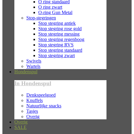
O ring standaard
O ring zwart
O-ring Gun Metal
Stop-stegringen
Stop stegring antiek
Stop stegring rose gold
Stop stegring messing
Stop stegring regenboog
Stop stegring RVS
Stop stegring standaard
Stop stegring zwart
Swivels
Wartels
Hondenspul
In Hondenspul
Denkspeelgoed
Knuffels
Natuurlijke snacks
Tasjes
Overig
Overig
SALE