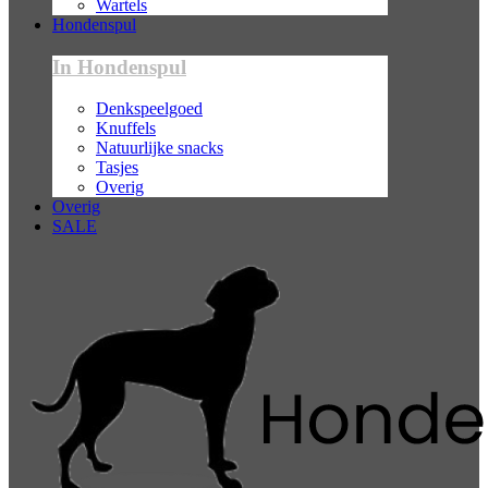
Wartels
Hondenspul
In Hondenspul
Denkspeelgoed
Knuffels
Natuurlijke snacks
Tasjes
Overig
Overig
SALE