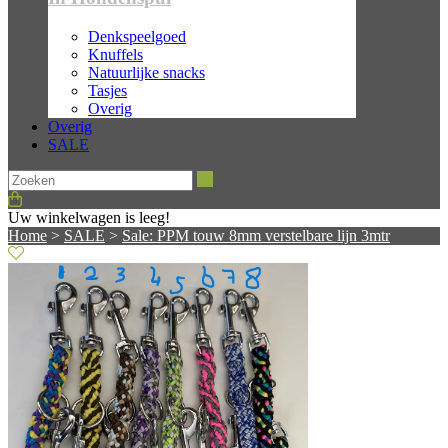
Denkspeelgoed
Knuffels
Natuurlijke snacks
Tasjes
Overig
Overig
SALE
Zoeken
Uw winkelwagen is leeg!
Home
>
SALE
>
Sale: PPM touw 8mm verstelbare lijn 3mtr