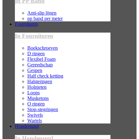
In PP Band
Anti-slip lijnen
pp band per meter
Fournituren
In Fournituren
Boekschroeven
D ringen
Flexibel Foam
Gereedschap
Gespen
Half check ketting
Halsteringen
Holnieten
Loops
Musketons
O ringen
Stop-stegringen
Swivels
Wartels
Hondenspul
In Hondenspul