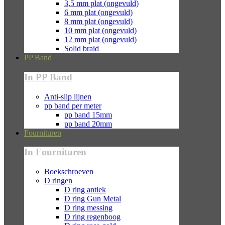
3,5 mm plat (ongevuld)
6 mm plat (ongevuld)
8 mm plat (ongevuld)
10 mm plat (ongevuld)
12 mm plat (ongevuld)
Solid braid
PP Band
In PP Band
Anti-slip lijnen
pp band per meter
pp band 15mm
pp band 20mm
Fournituren
In Fournituren
Boekschroeven
D ringen
D ring antiek
D ring Gun Metal
D ring messing
D ring regenboog