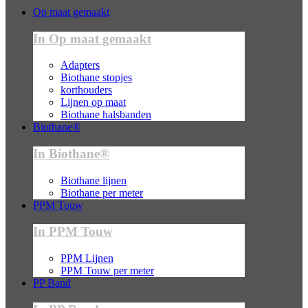
Op maat gemaakt
In Op maat gemaakt
Adapters
Biothane stopjes
korthouders
Lijnen op maat
Biothane halsbanden
Biothane®
In Biothane®
Biothane lijnen
Biothane per meter
PPM Touw
In PPM Touw
PPM Lijnen
PPM Touw per meter
PP Band