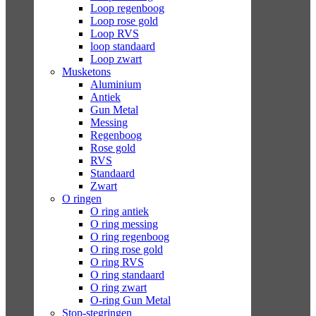
Loop regenboog
Loop rose gold
Loop RVS
loop standaard
Loop zwart
Musketons
Aluminium
Antiek
Gun Metal
Messing
Regenboog
Rose gold
RVS
Standaard
Zwart
O ringen
O ring antiek
O ring messing
O ring regenboog
O ring rose gold
O ring RVS
O ring standaard
O ring zwart
O-ring Gun Metal
Stop-stegringen