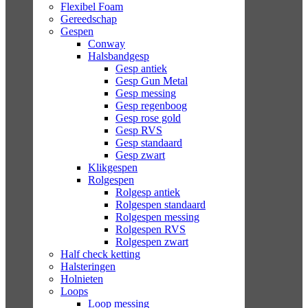
Flexibel Foam
Gereedschap
Gespen
Conway
Halsbandgesp
Gesp antiek
Gesp Gun Metal
Gesp messing
Gesp regenboog
Gesp rose gold
Gesp RVS
Gesp standaard
Gesp zwart
Klikgespen
Rolgespen
Rolgesp antiek
Rolgespen standaard
Rolgespen messing
Rolgespen RVS
Rolgespen zwart
Half check ketting
Halsteringen
Holnieten
Loops
Loop messing