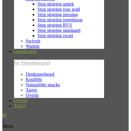
Stop stegring antiek
Stop stegring rose gold
Stop stegring messing
Stop stegring regenboog
Stop stegring RVS
Stop stegring standaard
Stop stegring zwart
Swivels
Wartels
Hondenspul
In Hondenspul
Denkspeelgoed
Knuffels
Natuurlijke snacks
Tasjes
Overig
Overig
SALE
×
Menu