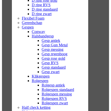
D ring rose gold
D ring RVS
D ring standaard
D ring zwart
Flexibel Foam
Gereedschap
Gespen
Conway
Halsbandgesp
Gesp antiek
Gesp Gun Metal
Gesp messing
Gesp regenboog
Gesp rose gold
Gesp RVS
Gesp standaard
Gesp zwart
Klikgespen
Rolgespen
Rolgesp antiek
Rolgespen standaard
Rolgespen messing
Rolgespen RVS
Rolgespen zwart
Half check ketting