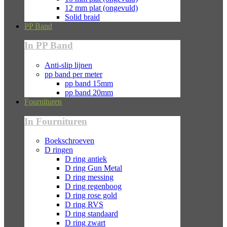
12 mm plat (ongevuld)
Solid braid
PP Band
In PP Band
Anti-slip lijnen
pp band per meter
pp band 15mm
pp band 20mm
Fournituren
In Fournituren
Boekschroeven
D ringen
D ring antiek
D ring Gun Metal
D ring messing
D ring regenboog
D ring rose gold
D ring RVS
D ring standaard
D ring zwart