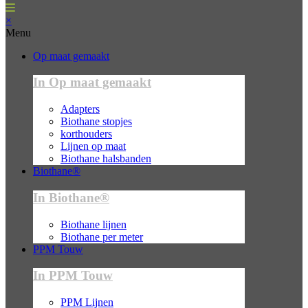
×
Menu
Op maat gemaakt
In Op maat gemaakt
Adapters
Biothane stopjes
korthouders
Lijnen op maat
Biothane halsbanden
Biothane®
In Biothane®
Biothane lijnen
Biothane per meter
PPM Touw
In PPM Touw
PPM Lijnen