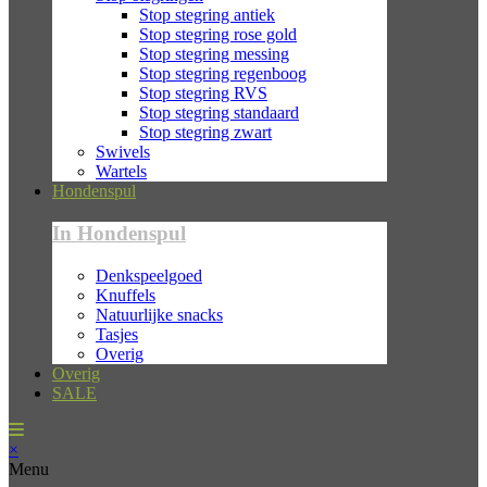
Stop stegring antiek
Stop stegring rose gold
Stop stegring messing
Stop stegring regenboog
Stop stegring RVS
Stop stegring standaard
Stop stegring zwart
Swivels
Wartels
Hondenspul
In Hondenspul
Denkspeelgoed
Knuffels
Natuurlijke snacks
Tasjes
Overig
Overig
SALE
×
Menu