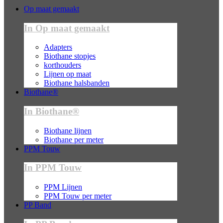
Op maat gemaakt
In Op maat gemaakt
Adapters
Biothane stopjes
korthouders
Lijnen op maat
Biothane halsbanden
Biothane®
In Biothane®
Biothane lijnen
Biothane per meter
PPM Touw
In PPM Touw
PPM Lijnen
PPM Touw per meter
PP Band