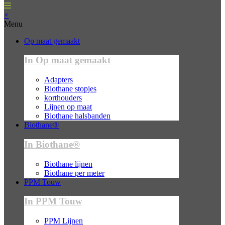
×
Menu
Op maat gemaakt
In Op maat gemaakt
Adapters
Biothane stopjes
korthouders
Lijnen op maat
Biothane halsbanden
Biothane®
In Biothane®
Biothane lijnen
Biothane per meter
PPM Touw
In PPM Touw
PPM Lijnen