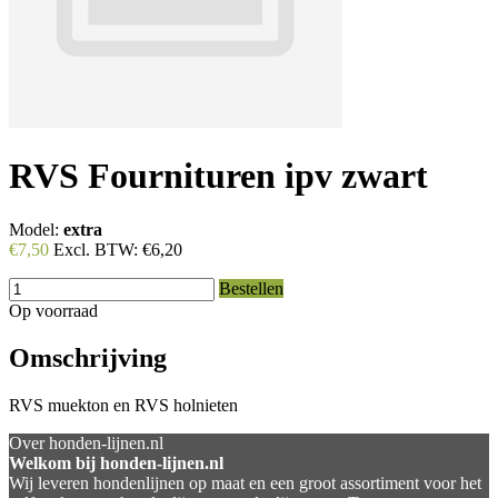
RVS Fournituren ipv zwart
Model:
extra
€7,50
Excl. BTW:
€6,20
Bestellen
Op voorraad
Omschrijving
RVS muekton en RVS holnieten
Over honden-lijnen.nl
Welkom bij honden-lijnen.nl
Wij leveren hondenlijnen op maat en een groot assortiment voor het