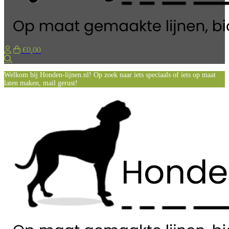
€0,00
Zoeken
Welkom bij Honden-lijnen.nl! Op zoek naar iets speciaals of iets op maat
laten maken, mail gerust!