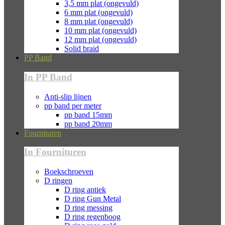
3,5 mm plat (ongevuld)
6 mm plat (ongevuld)
8 mm plat (ongevuld)
10 mm plat (ongevuld)
12 mm plat (ongevuld)
Solid braid
PP Band
In PP Band
Anti-slip lijnen
pp band per meter
pp band 15mm
pp band 20mm
Fournituren
In Fournituren
Boekschroeven
D ringen
D ring antiek
D ring Gun Metal
D ring messing
D ring regenboog