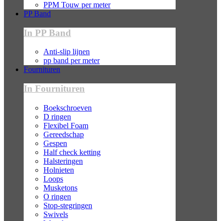
PPM Touw per meter
PP Band
In PP Band
Anti-slip lijnen
pp band per meter
Fournituren
In Fournituren
Boekschroeven
D ringen
Flexibel Foam
Gereedschap
Gespen
Half check ketting
Halsteringen
Holnieten
Loops
Musketons
O ringen
Stop-stegringen
Swivels