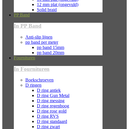
12 mm plat (ongevuld)
Solid braid
PP Band
In PP Band
Anti-slip lijnen
pp band per meter
pp band 15mm
pp band 20mm
Fournituren
In Fournituren
Boekschroeven
D ringen
D ring antiek
D ring Gun Metal
D ring messing
D ring regenboog
D ring rose gold
D ring RVS
D ring standaard
D ring zwart