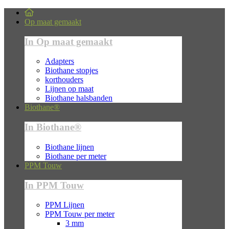
Op maat gemaakt
In Op maat gemaakt
Adapters
Biothane stopjes
korthouders
Lijnen op maat
Biothane halsbanden
Biothane®
In Biothane®
Biothane lijnen
Biothane per meter
PPM Touw
In PPM Touw
PPM Lijnen
PPM Touw per meter
3 mm