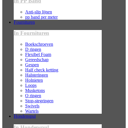
In PP Band
Anti-slip lijnen
pp band per meter
Fournituren
In Fournituren
Boekschroeven
D ringen
Flexibel Foam
Gereedschap
Gespen
Half check ketting
Halsteringen
Holnieten
Loops
Musketons
O ringen
Stop-stegringen
Swivels
Wartels
Hondenspul
In Hondenspul