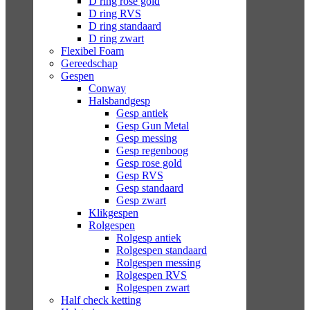
D ring rose gold
D ring RVS
D ring standaard
D ring zwart
Flexibel Foam
Gereedschap
Gespen
Conway
Halsbandgesp
Gesp antiek
Gesp Gun Metal
Gesp messing
Gesp regenboog
Gesp rose gold
Gesp RVS
Gesp standaard
Gesp zwart
Klikgespen
Rolgespen
Rolgesp antiek
Rolgespen standaard
Rolgespen messing
Rolgespen RVS
Rolgespen zwart
Half check ketting