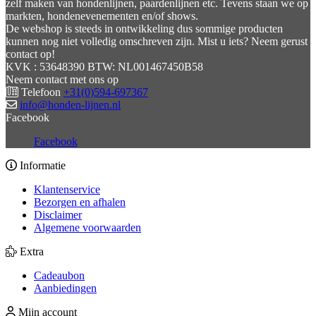
zelf maken van hondenlijnen, paardenlijnen etc. Tevens staan we op
markten, hondenevenementen en/of shows.
De webshop is steeds in ontwikkeling dus sommige producten
kunnen nog niet volledig omschreven zijn. Mist u iets? Neem gerust
contact op!
KVK : 53648390 BTW: NL001467450B58
Neem contact met ons op
Telefoon
+31(0)594-697367
info@honden-lijnen.nl
Facebook
Facebook
Informatie
Klantenservice
Bezorgen en afhalen
Disclaimer
Algemene voorwaarden
Extra
Cadeaubon
Aanbiedingen
Mijn account