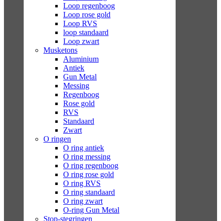
Loop regenboog
Loop rose gold
Loop RVS
loop standaard
Loop zwart
Musketons
Aluminium
Antiek
Gun Metal
Messing
Regenboog
Rose gold
RVS
Standaard
Zwart
O ringen
O ring antiek
O ring messing
O ring regenboog
O ring rose gold
O ring RVS
O ring standaard
O ring zwart
O-ring Gun Metal
Stop-stegringen