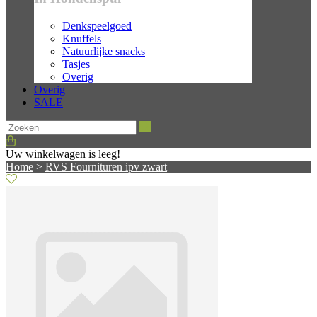
Denkspeelgoed
Knuffels
Natuurlijke snacks
Tasjes
Overig
Overig
SALE
Zoeken
Uw winkelwagen is leeg!
Home
>
RVS Fournituren ipv zwart