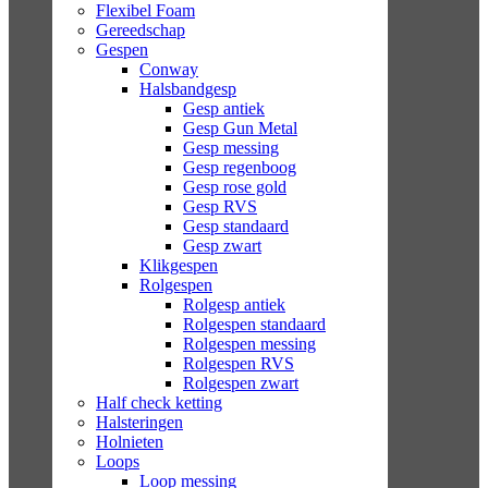
Flexibel Foam
Gereedschap
Gespen
Conway
Halsbandgesp
Gesp antiek
Gesp Gun Metal
Gesp messing
Gesp regenboog
Gesp rose gold
Gesp RVS
Gesp standaard
Gesp zwart
Klikgespen
Rolgespen
Rolgesp antiek
Rolgespen standaard
Rolgespen messing
Rolgespen RVS
Rolgespen zwart
Half check ketting
Halsteringen
Holnieten
Loops
Loop messing