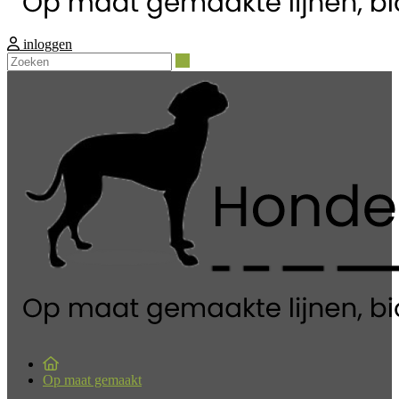
inloggen
Zoeken
Op maat gemaakt