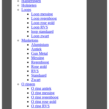
Halsteringen
Holnieten
Loops
Loop messing
Loop regenboog
Loop rose gold
Loop RVS
loop standaard
Loop zwart
Musketons
Aluminium
Antiek
Gun Metal
Messing
Regenboog
Rose gold
RVS
Standaard
Zwart
O ringen
O ring antiek
O ring messing
O ring regenboog
O ring rose gold
O ring RVS