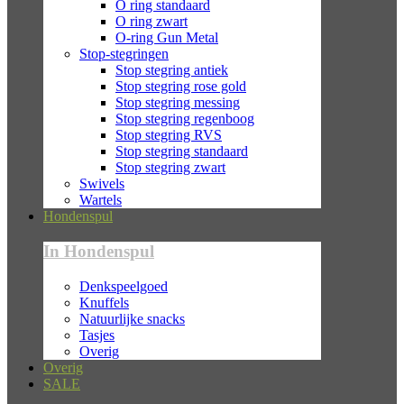
O ring standaard
O ring zwart
O-ring Gun Metal
Stop-stegringen
Stop stegring antiek
Stop stegring rose gold
Stop stegring messing
Stop stegring regenboog
Stop stegring RVS
Stop stegring standaard
Stop stegring zwart
Swivels
Wartels
Hondenspul
In Hondenspul
Denkspeelgoed
Knuffels
Natuurlijke snacks
Tasjes
Overig
Overig
SALE