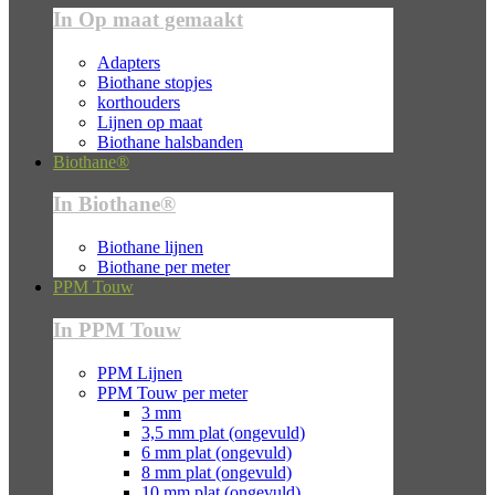
In Op maat gemaakt
Adapters
Biothane stopjes
korthouders
Lijnen op maat
Biothane halsbanden
Biothane®
In Biothane®
Biothane lijnen
Biothane per meter
PPM Touw
In PPM Touw
PPM Lijnen
PPM Touw per meter
3 mm
3,5 mm plat (ongevuld)
6 mm plat (ongevuld)
8 mm plat (ongevuld)
10 mm plat (ongevuld)