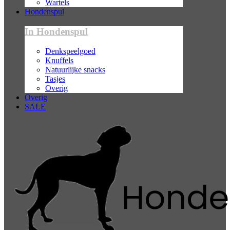
Wartels
Hondenspul
In Hondenspul
Denkspeelgoed
Knuffels
Natuurlijke snacks
Tasjes
Overig
Overig
SALE