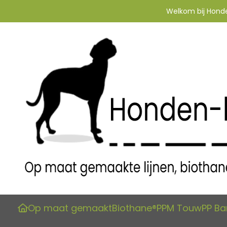
Welkom bij Honden
Op maat gemaakt
Biothane®
PPM Touw
PP B