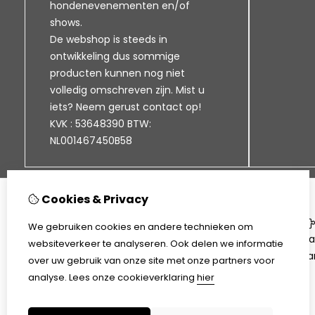
hondenevenementen en/of
shows.
De webshop is steeds in
ontwikkeling dus sommige
producten kunnen nog niet
volledig omschreven zijn. Mist u
iets? Neem gerust contact op!
KVK : 53648390 BTW:
NL001467450B58
Cookies & Privacy
Informatie
We gebruiken cookies en andere technieken om
Klantenservice
Ca
websiteverkeer te analyseren. Ook delen we informatie
Bezorgen en afhalen
Aa
over uw gebruik van onze site met onze partners voor
Disclaimer
analyse.
Lees onze cookieverklaring
hier
Algemene voorwaarden