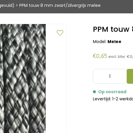
gevuld)
>
PPM touw 8 mm zwart/zilvergrijs melee
PPM touw 
Model:
Melee
€0,65
excl. btw:
€0
Op voorraad
Levertijd: 1-2 werk