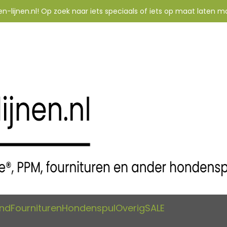
-lijnen.nl! Op zoek naar iets speciaals of iets op maat laten m
and
Fournituren
Hondenspul
Overig
SALE