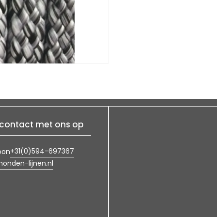
contact met ons op
+31(0)594-697367
oon
onden-lijnen.nl