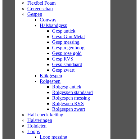
Flexibel Foam
Gereedschap
Gespen
Conway
Halsbandgesp
Gesp antiek
Gesp Gun Metal
Gesp messing
Gesp regenboog
Gesp rose gold
Gesp RVS
Gesp standaard
Gesp zwart
Klikgespen
Rolgespen
Rolgesp antiek
Rolgespen standaard
Rolgespen messing
Rolgespen RVS
Rolgespen zwart
Half check ketting
Halsteringen
Holnieten
Loops
Loop messing