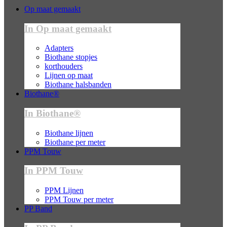
Op maat gemaakt
In Op maat gemaakt
Adapters
Biothane stopjes
korthouders
Lijnen op maat
Biothane halsbanden
Biothane®
In Biothane®
Biothane lijnen
Biothane per meter
PPM Touw
In PPM Touw
PPM Lijnen
PPM Touw per meter
PP Band