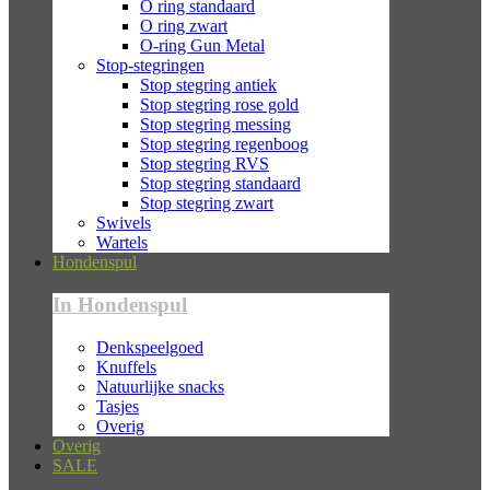
O ring standaard
O ring zwart
O-ring Gun Metal
Stop-stegringen
Stop stegring antiek
Stop stegring rose gold
Stop stegring messing
Stop stegring regenboog
Stop stegring RVS
Stop stegring standaard
Stop stegring zwart
Swivels
Wartels
Hondenspul
In Hondenspul
Denkspeelgoed
Knuffels
Natuurlijke snacks
Tasjes
Overig
Overig
SALE