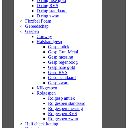
D ring rose gold
D ring RVS
D ring standaard
D ring zwart
Flexibel Foam
Gereedschap
Gespen
Conway
Halsbandgesp
Gesp antiek
Gesp Gun Metal
Gesp messing
Gesp regenboog
Gesp rose gold
Gesp RVS
Gesp standaard
Gesp zwart
Klikgespen
Rolgespen
Rolgesp antiek
Rolgespen standaard
Rolgespen messing
Rolgespen RVS
Rolgespen zwart
Half check ketting