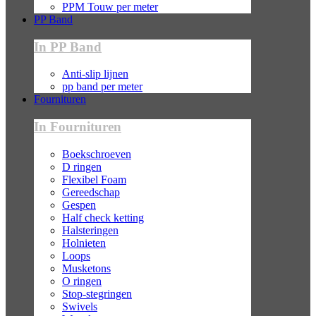
PPM Touw per meter
PP Band
In PP Band
Anti-slip lijnen
pp band per meter
Fournituren
In Fournituren
Boekschroeven
D ringen
Flexibel Foam
Gereedschap
Gespen
Half check ketting
Halsteringen
Holnieten
Loops
Musketons
O ringen
Stop-stegringen
Swivels