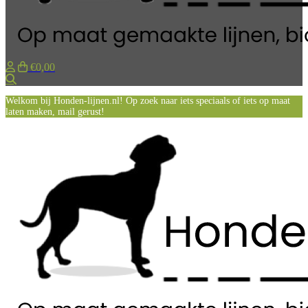
€0,00
Zoeken
Welkom bij Honden-lijnen.nl! Op zoek naar iets speciaals of iets op maat
laten maken, mail gerust!