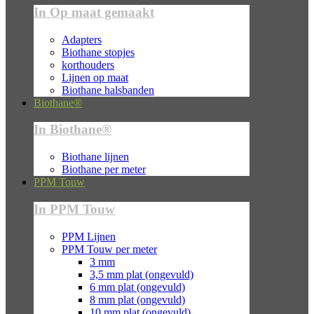
In Op maat gemaakt
Adapters
Biothane stopjes
korthouders
Lijnen op maat
Biothane halsbanden
Biothane®
In Biothane®
Biothane lijnen
Biothane per meter
PPM Touw
In PPM Touw
PPM Lijnen
PPM Touw per meter
3 mm
3,5 mm plat (ongevuld)
6 mm plat (ongevuld)
8 mm plat (ongevuld)
10 mm plat (ongevuld)