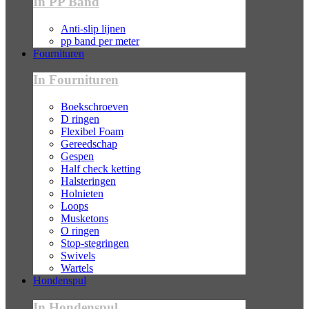
In PP Band
Anti-slip lijnen
pp band per meter
Fournituren
In Fournituren
Boekschroeven
D ringen
Flexibel Foam
Gereedschap
Gespen
Half check ketting
Halsteringen
Holnieten
Loops
Musketons
O ringen
Stop-stegringen
Swivels
Wartels
Hondenspul
In Hondenspul