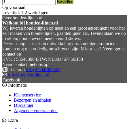
Bestellen
Op voorraad
Levertijd: 1-2 werkdagen
Over honden-lijnen.nl
Welkom bij honden-lijnen.nl
Wij leveren hondenlijnen op maat en een groot assortiment voor het
zelf maken van hondenlijnen, paardenlijnen etc. Tevens staan we op
markten, hondenevenementen en/of shows.
De webshop is steeds in ontwikkeling dus sommige producten
kunnen nog niet volledig omschreven zijn. Mist u iets? Neem gerust
contact op!
KVK : 53648390 BTW: NL001467450B58
Neem contact met ons op
Telefoon
+31(0)594-697367
info@honden-lijnen.nl
Facebook
Informatie
Klantenservice
Bezorgen en afhalen
Disclaimer
Algemene voorwaarden
Extra