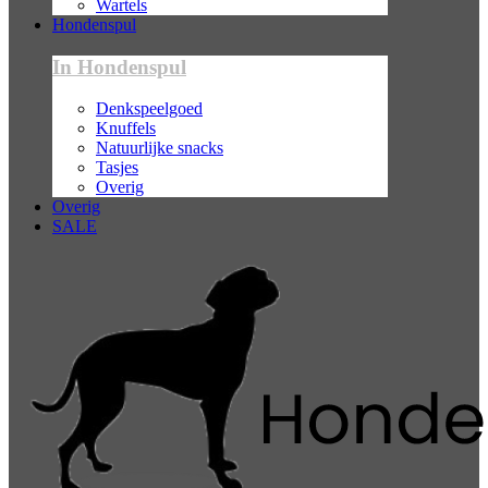
Wartels
Hondenspul
In Hondenspul
Denkspeelgoed
Knuffels
Natuurlijke snacks
Tasjes
Overig
Overig
SALE