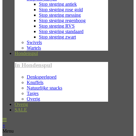
Stop stegring antiek
Stop stegring rose gold
Stop stegring messing
Stop stegring regenboog
Stop stegring RVS
Stop stegring standaard
Stop stegring zwart
Swivels
Wartels
Hondenspul
In Hondenspul
Denkspeelgoed
Knuffels
Natuurlijke snacks
Tasjes
Overig
Overig
SALE
×
Menu