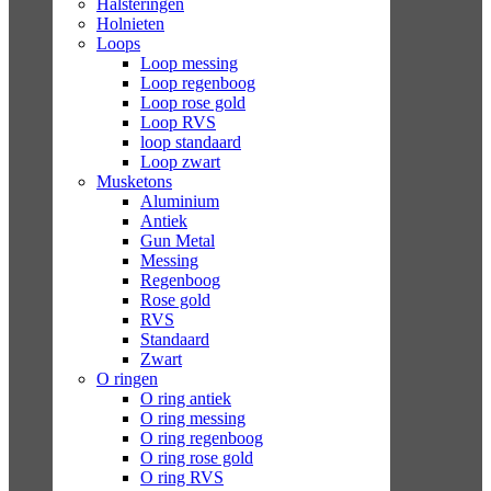
Halsteringen
Holnieten
Loops
Loop messing
Loop regenboog
Loop rose gold
Loop RVS
loop standaard
Loop zwart
Musketons
Aluminium
Antiek
Gun Metal
Messing
Regenboog
Rose gold
RVS
Standaard
Zwart
O ringen
O ring antiek
O ring messing
O ring regenboog
O ring rose gold
O ring RVS