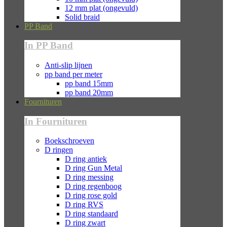
12 mm plat (ongevuld)
Solid braid
PP Band
In PP Band
Anti-slip lijnen
pp band per meter
pp band 15mm
pp band 20mm
Fournituren
In Fournituren
Boekschroeven
D ringen
D ring antiek
D ring Gun Metal
D ring messing
D ring regenboog
D ring rose gold
D ring RVS
D ring standaard
D ring zwart