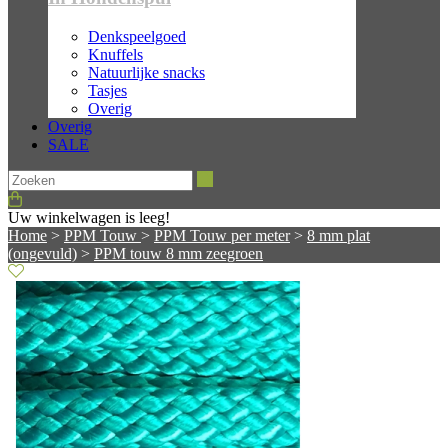
Denkspeelgoed
Knuffels
Natuurlijke snacks
Tasjes
Overig
Overig
SALE
Zoeken
Uw winkelwagen is leeg!
Home
>
PPM Touw
>
PPM Touw per meter
>
8 mm plat
(ongevuld)
>
PPM touw 8 mm zeegroen