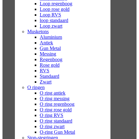
Loop regenboog
Loop rose gold
Loop RVS
loop standaard
Loop zwart
Musketons
Aluminium
Antiek
Gun Metal
Messing
Regenboog
Rose gold
RVS
Standaard
Zwart
O ringen
O ring antiek
O ring messing
O ring regenboog
O ring rose gold
O ring RVS
O ring standaard
O ring zwart
O-ring Gun Metal
Stop-stegringen