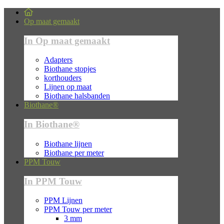
Op maat gemaakt
In Op maat gemaakt
Adapters
Biothane stopjes
korthouders
Lijnen op maat
Biothane halsbanden
Biothane®
In Biothane®
Biothane lijnen
Biothane per meter
PPM Touw
In PPM Touw
PPM Lijnen
PPM Touw per meter
3 mm