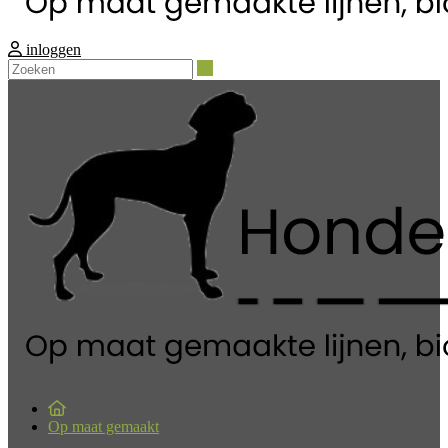
inloggen
Zoeken
Op maat gemaakt