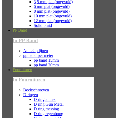
3,5 mm plat (ongevuld)
6 mm plat (ongevuld)
8 mm plat (ongevuld)
10 mm plat (ongevuld)
12 mm plat (ongevuld)
Solid braid
PP Band
In PP Band
Anti-slip lijnen
pp band per meter
pp band 15mm
pp band 20mm
Fournituren
In Fournituren
Boekschroeven
D ringen
D ring antiek
D ring Gun Metal
D ring messing
D ring regenboog