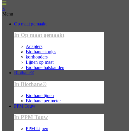
×
Menu
Op maat gemaakt
In Op maat gemaakt
Adapters
Biothane stopjes
korthouders
Lijnen op maat
Biothane halsbanden
Biothane®
In Biothane®
Biothane lijnen
Biothane per meter
PPM Touw
In PPM Touw
PPM Lijnen