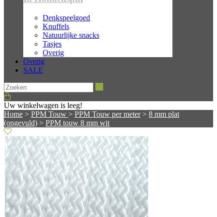
Denkspeelgoed
Knuffels
Natuurlijke snacks
Tasjes
Overig
Overig
SALE
Zoeken
Uw winkelwagen is leeg!
Home
>
PPM Touw
>
PPM Touw per meter
>
8 mm plat
(ongevuld)
>
PPM touw 8 mm wit