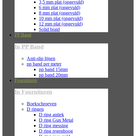
3,5 mm plat (ongevuld)
6 mm plat (ongevuld)
8 mm plat (ongevuld)
10 mm plat (ongevuld)
12 mm plat (ongevuld)
Solid braid
PP Band
In PP Band
Anti-slip lijnen
pp band per meter
pp band 15mm
pp band 20mm
Fournituren
In Fournituren
Boekschroeven
D ringen
D ring antiek
D ring Gun Metal
D ring messing
D ring regenboog