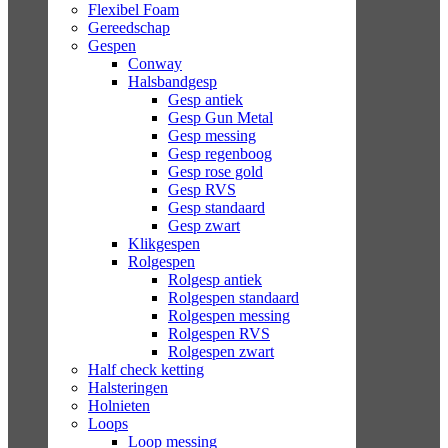
Flexibel Foam
Gereedschap
Gespen
Conway
Halsbandgesp
Gesp antiek
Gesp Gun Metal
Gesp messing
Gesp regenboog
Gesp rose gold
Gesp RVS
Gesp standaard
Gesp zwart
Klikgespen
Rolgespen
Rolgesp antiek
Rolgespen standaard
Rolgespen messing
Rolgespen RVS
Rolgespen zwart
Half check ketting
Halsteringen
Holnieten
Loops
Loop messing