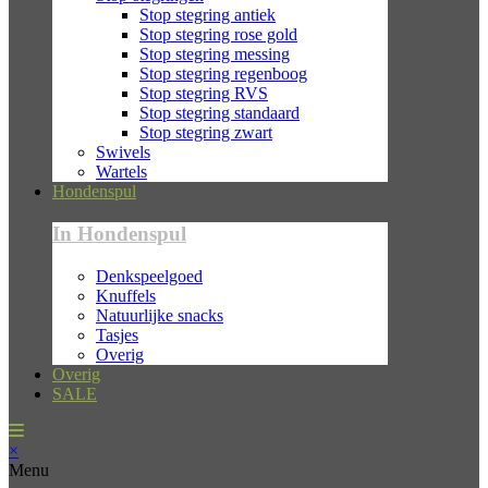
Stop stegring antiek
Stop stegring rose gold
Stop stegring messing
Stop stegring regenboog
Stop stegring RVS
Stop stegring standaard
Stop stegring zwart
Swivels
Wartels
Hondenspul
In Hondenspul
Denkspeelgoed
Knuffels
Natuurlijke snacks
Tasjes
Overig
Overig
SALE
×
Menu