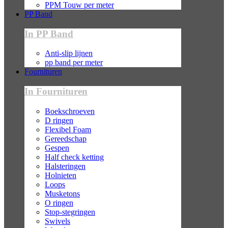
PPM Touw per meter
PP Band
In PP Band
Anti-slip lijnen
pp band per meter
Fournituren
In Fournituren
Boekschroeven
D ringen
Flexibel Foam
Gereedschap
Gespen
Half check ketting
Halsteringen
Holnieten
Loops
Musketons
O ringen
Stop-stegringen
Swivels