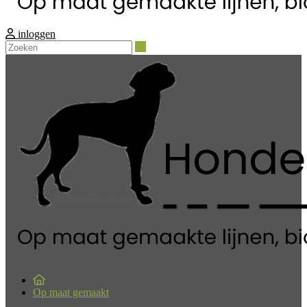
inloggen
Zoeken
Op maat gemaakt