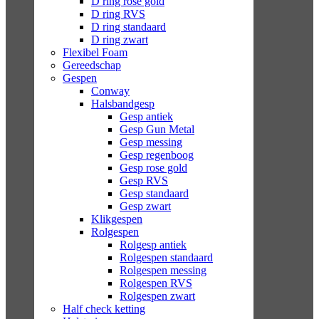
D ring rose gold
D ring RVS
D ring standaard
D ring zwart
Flexibel Foam
Gereedschap
Gespen
Conway
Halsbandgesp
Gesp antiek
Gesp Gun Metal
Gesp messing
Gesp regenboog
Gesp rose gold
Gesp RVS
Gesp standaard
Gesp zwart
Klikgespen
Rolgespen
Rolgesp antiek
Rolgespen standaard
Rolgespen messing
Rolgespen RVS
Rolgespen zwart
Half check ketting