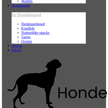
Wartels
Hondenspul
In Hondenspul
Denkspeelgoed
Knuffels
Natuurlijke snacks
Tasjes
Overig
Overig
SALE