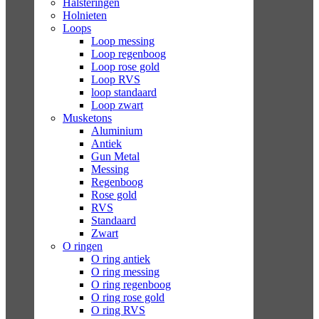
Halsteringen
Holnieten
Loops
Loop messing
Loop regenboog
Loop rose gold
Loop RVS
loop standaard
Loop zwart
Musketons
Aluminium
Antiek
Gun Metal
Messing
Regenboog
Rose gold
RVS
Standaard
Zwart
O ringen
O ring antiek
O ring messing
O ring regenboog
O ring rose gold
O ring RVS