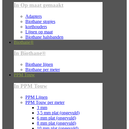
In Op maat gemaakt
Adapters
Biothane stopjes
korthouders
Lijnen op maat
Biothane halsbanden
Biothane®
In Biothane®
Biothane lijnen
Biothane per meter
PPM Touw
In PPM Touw
PPM Lijnen
PPM Touw per meter
3 mm
3,5 mm plat (ongevuld)
6 mm plat (ongevuld)
8 mm plat (ongevuld)
10 mm plat (ongevuld)