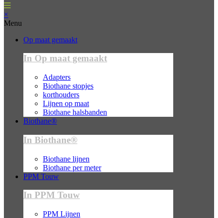
×
Menu
Op maat gemaakt
In Op maat gemaakt
Adapters
Biothane stopjes
korthouders
Lijnen op maat
Biothane halsbanden
Biothane®
In Biothane®
Biothane lijnen
Biothane per meter
PPM Touw
In PPM Touw
PPM Lijnen