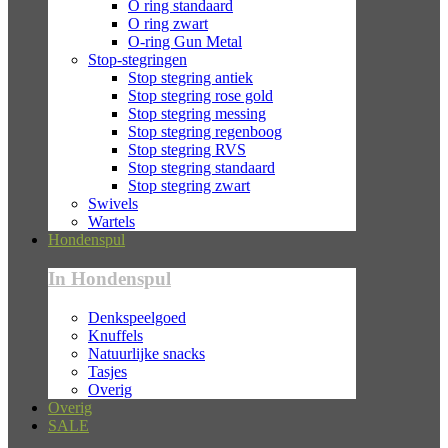
O ring standaard
O ring zwart
O-ring Gun Metal
Stop-stegringen
Stop stegring antiek
Stop stegring rose gold
Stop stegring messing
Stop stegring regenboog
Stop stegring RVS
Stop stegring standaard
Stop stegring zwart
Swivels
Wartels
Hondenspul
In Hondenspul
Denkspeelgoed
Knuffels
Natuurlijke snacks
Tasjes
Overig
Overig
SALE