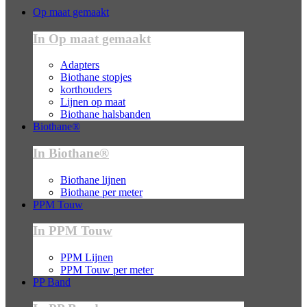
Op maat gemaakt
In Op maat gemaakt
Adapters
Biothane stopjes
korthouders
Lijnen op maat
Biothane halsbanden
Biothane®
In Biothane®
Biothane lijnen
Biothane per meter
PPM Touw
In PPM Touw
PPM Lijnen
PPM Touw per meter
PP Band