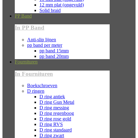
12 mm plat (ongevuld)
Solid braid
PP Band
In PP Band
Anti-slip lijnen
pp band per meter
pp band 15mm
pp band 20mm
Fournituren
In Fournituren
Boekschroeven
D ringen
D ring antiek
D ring Gun Metal
D ring messing
D ring regenboog
D ring rose gold
D ring RVS
D ring standaard
D ring zwart