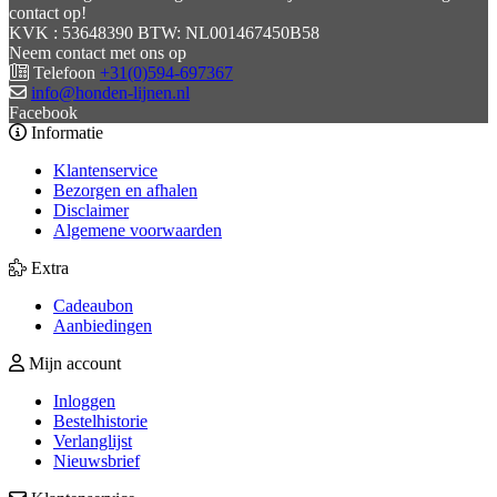
contact op!
KVK : 53648390 BTW: NL001467450B58
Neem contact met ons op
Telefoon
+31(0)594-697367
info@honden-lijnen.nl
Facebook
Informatie
Klantenservice
Bezorgen en afhalen
Disclaimer
Algemene voorwaarden
Extra
Cadeaubon
Aanbiedingen
Mijn account
Inloggen
Bestelhistorie
Verlanglijst
Nieuwsbrief