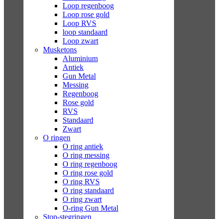
Loop regenboog
Loop rose gold
Loop RVS
loop standaard
Loop zwart
Musketons
Aluminium
Antiek
Gun Metal
Messing
Regenboog
Rose gold
RVS
Standaard
Zwart
O ringen
O ring antiek
O ring messing
O ring regenboog
O ring rose gold
O ring RVS
O ring standaard
O ring zwart
O-ring Gun Metal
Stop-stegringen