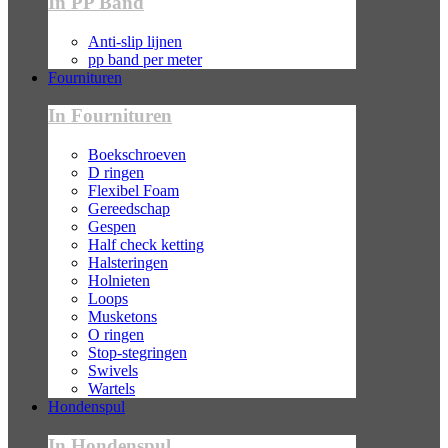
In PP Band
Anti-slip lijnen
pp band per meter
Fournituren
In Fournituren
Boekschroeven
D ringen
Flexibel Foam
Gereedschap
Gespen
Half check ketting
Halsteringen
Holnieten
Loops
Musketons
O ringen
Stop-stegringen
Swivels
Wartels
Hondenspul
In Hondenspul