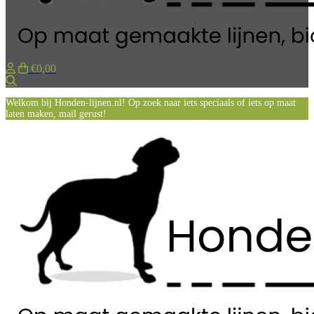
€0,00
Zoeken
Welkom bij Honden-lijnen.nl! Op zoek naar iets speciaals of iets op maat
laten maken, mail gerust!