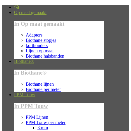
Op maat gemaakt
In Op maat gemaakt
Adapters
Biothane stopjes
korthouders
Lijnen op maat
Biothane halsbanden
Biothane®
In Biothane®
Biothane lijnen
Biothane per meter
PPM Touw
In PPM Touw
PPM Lijnen
PPM Touw per meter
3 mm