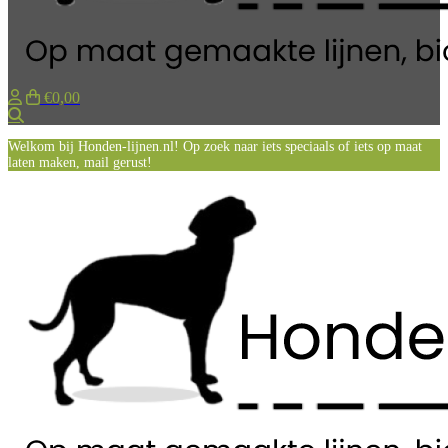
€0,00
Zoeken
Welkom bij Honden-lijnen.nl! Op zoek naar iets speciaals of iets op maat
laten maken, mail gerust!