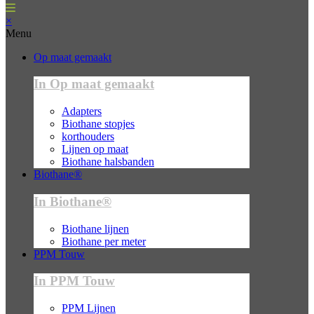
×
Menu
Op maat gemaakt
In Op maat gemaakt
Adapters
Biothane stopjes
korthouders
Lijnen op maat
Biothane halsbanden
Biothane®
In Biothane®
Biothane lijnen
Biothane per meter
PPM Touw
In PPM Touw
PPM Lijnen