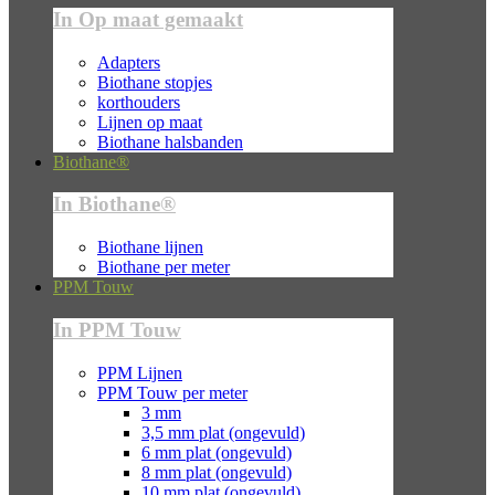
In Op maat gemaakt
Adapters
Biothane stopjes
korthouders
Lijnen op maat
Biothane halsbanden
Biothane®
In Biothane®
Biothane lijnen
Biothane per meter
PPM Touw
In PPM Touw
PPM Lijnen
PPM Touw per meter
3 mm
3,5 mm plat (ongevuld)
6 mm plat (ongevuld)
8 mm plat (ongevuld)
10 mm plat (ongevuld)