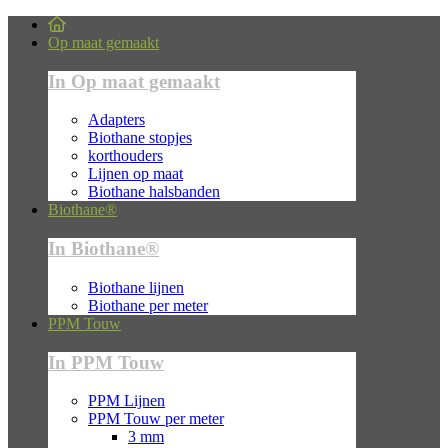
Op maat gemaakt
In Op maat gemaakt
Adapters
Biothane stopjes
korthouders
Lijnen op maat
Biothane halsbanden
Biothane®
In Biothane®
Biothane lijnen
Biothane per meter
PPM Touw
In PPM Touw
PPM Lijnen
PPM Touw per meter
3 mm