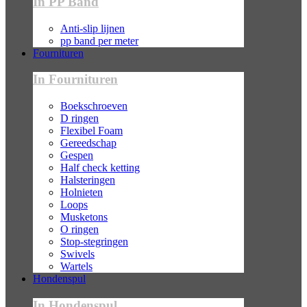
In PP Band
Anti-slip lijnen
pp band per meter
Fournituren
In Fournituren
Boekschroeven
D ringen
Flexibel Foam
Gereedschap
Gespen
Half check ketting
Halsteringen
Holnieten
Loops
Musketons
O ringen
Stop-stegringen
Swivels
Wartels
Hondenspul
In Hondenspul