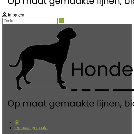
inloggen
Zoeken
Op maat gemaakt