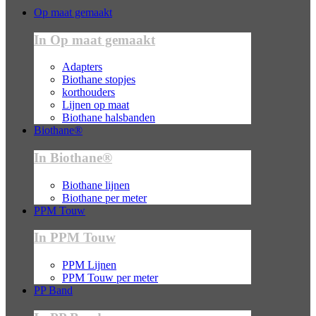
Op maat gemaakt
In Op maat gemaakt
Adapters
Biothane stopjes
korthouders
Lijnen op maat
Biothane halsbanden
Biothane®
In Biothane®
Biothane lijnen
Biothane per meter
PPM Touw
In PPM Touw
PPM Lijnen
PPM Touw per meter
PP Band