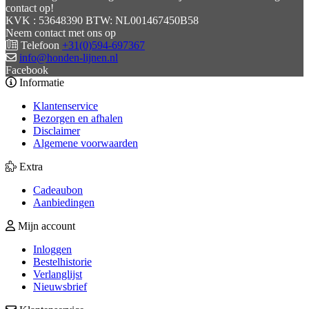
contact op!
KVK : 53648390 BTW: NL001467450B58
Neem contact met ons op
Telefoon
+31(0)594-697367
info@honden-lijnen.nl
Facebook
Informatie
Klantenservice
Bezorgen en afhalen
Disclaimer
Algemene voorwaarden
Extra
Cadeaubon
Aanbiedingen
Mijn account
Inloggen
Bestelhistorie
Verlanglijst
Nieuwsbrief