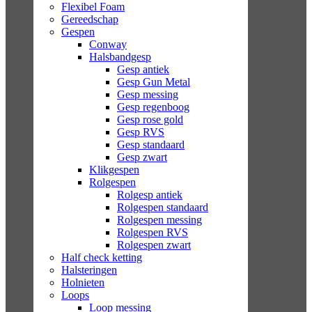
Flexibel Foam
Gereedschap
Gespen
Conway
Halsbandgesp
Gesp antiek
Gesp Gun Metal
Gesp messing
Gesp regenboog
Gesp rose gold
Gesp RVS
Gesp standaard
Gesp zwart
Klikgespen
Rolgespen
Rolgesp antiek
Rolgespen standaard
Rolgespen messing
Rolgespen RVS
Rolgespen zwart
Half check ketting
Halsteringen
Holnieten
Loops
Loop messing