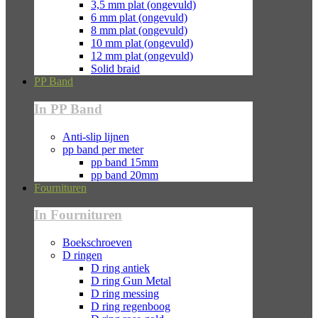
3,5 mm plat (ongevuld)
6 mm plat (ongevuld)
8 mm plat (ongevuld)
10 mm plat (ongevuld)
12 mm plat (ongevuld)
Solid braid
PP Band
In PP Band
Anti-slip lijnen
pp band per meter
pp band 15mm
pp band 20mm
Fournituren
In Fournituren
Boekschroeven
D ringen
D ring antiek
D ring Gun Metal
D ring messing
D ring regenboog