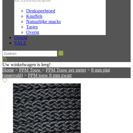
Denkspeelgoed
Knuffels
Natuurlijke snacks
Tasjes
Overig
Overig
SALE
Zoeken
Uw winkelwagen is leeg!
Home
>
PPM Touw
>
PPM Touw per meter
>
8 mm plat
(ongevuld)
>
PPM touw 8 mm zwart