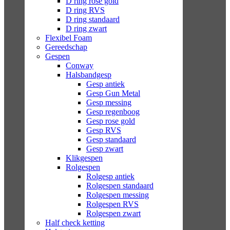
D ring rose gold
D ring RVS
D ring standaard
D ring zwart
Flexibel Foam
Gereedschap
Gespen
Conway
Halsbandgesp
Gesp antiek
Gesp Gun Metal
Gesp messing
Gesp regenboog
Gesp rose gold
Gesp RVS
Gesp standaard
Gesp zwart
Klikgespen
Rolgespen
Rolgesp antiek
Rolgespen standaard
Rolgespen messing
Rolgespen RVS
Rolgespen zwart
Half check ketting