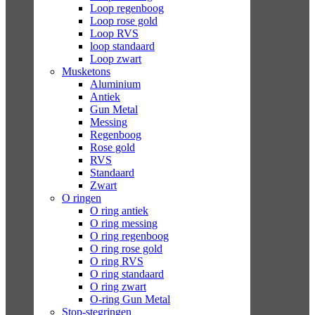
Loop regenboog
Loop rose gold
Loop RVS
loop standaard
Loop zwart
Musketons
Aluminium
Antiek
Gun Metal
Messing
Regenboog
Rose gold
RVS
Standaard
Zwart
O ringen
O ring antiek
O ring messing
O ring regenboog
O ring rose gold
O ring RVS
O ring standaard
O ring zwart
O-ring Gun Metal
Stop-stegringen