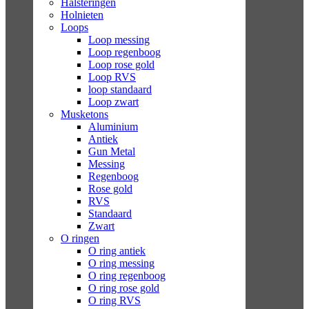
Halsteringen
Holnieten
Loops
Loop messing
Loop regenboog
Loop rose gold
Loop RVS
loop standaard
Loop zwart
Musketons
Aluminium
Antiek
Gun Metal
Messing
Regenboog
Rose gold
RVS
Standaard
Zwart
O ringen
O ring antiek
O ring messing
O ring regenboog
O ring rose gold
O ring RVS