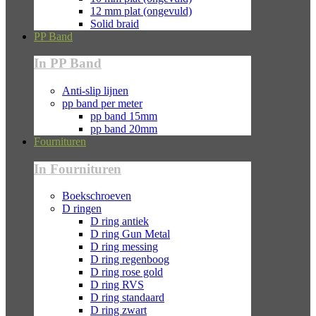
12 mm plat (ongevuld)
Solid braid
PP Band
In PP Band
Anti-slip lijnen
pp band per meter
pp band 15mm
pp band 20mm
Fournituren
In Fournituren
Boekschroeven
D ringen
D ring antiek
D ring Gun Metal
D ring messing
D ring regenboog
D ring rose gold
D ring RVS
D ring standaard
D ring zwart