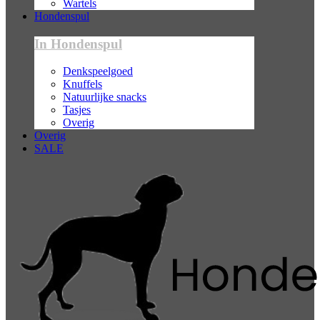
Wartels
Hondenspul
In Hondenspul
Denkspeelgoed
Knuffels
Natuurlijke snacks
Tasjes
Overig
Overig
SALE