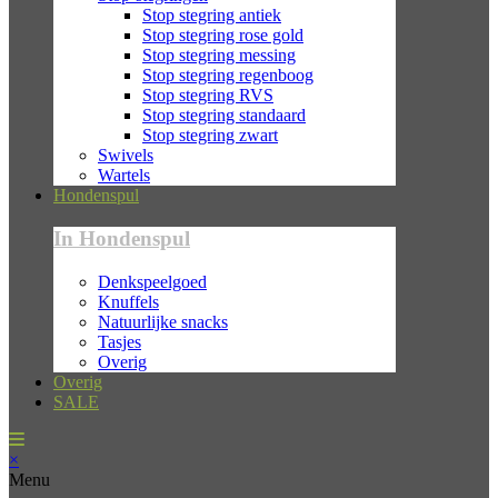
Stop stegring antiek
Stop stegring rose gold
Stop stegring messing
Stop stegring regenboog
Stop stegring RVS
Stop stegring standaard
Stop stegring zwart
Swivels
Wartels
Hondenspul
In Hondenspul
Denkspeelgoed
Knuffels
Natuurlijke snacks
Tasjes
Overig
Overig
SALE
×
Menu