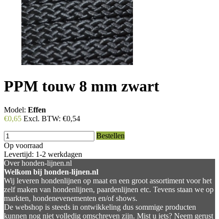
PPM touw 8 mm zwart
Model:
Effen
€0,65
Excl. BTW:
€0,54
Bestellen
Op voorraad
Levertijd: 1-2 werkdagen
Over honden-lijnen.nl
Welkom bij honden-lijnen.nl
Wij leveren hondenlijnen op maat en een groot assortiment voor het
zelf maken van hondenlijnen, paardenlijnen etc. Tevens staan we op
markten, hondenevenementen en/of shows.
De webshop is steeds in ontwikkeling dus sommige producten
kunnen nog niet volledig omschreven zijn. Mist u iets? Neem gerust