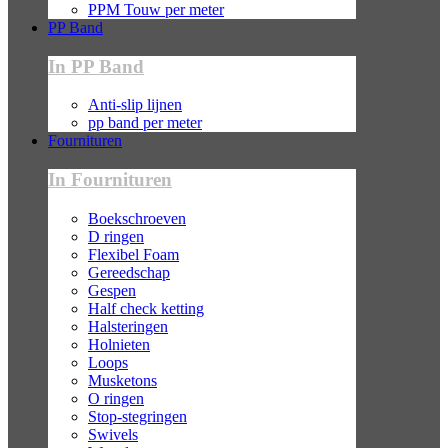
PPM Touw per meter
PP Band
In PP Band
Anti-slip lijnen
pp band per meter
Fournituren
In Fournituren
Boekschroeven
D ringen
Flexibel Foam
Gereedschap
Gespen
Half check ketting
Halsteringen
Holnieten
Loops
Musketons
O ringen
Stop-stegringen
Swivels