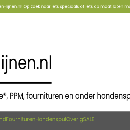
-lijnen.nl! Op zoek naar iets speciaals of iets op maat laten m
and
Fournituren
Hondenspul
Overig
SALE