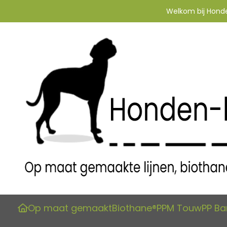
Welkom bij Honden
Op maat gemaakt
Biothane®
PPM Touw
PP B