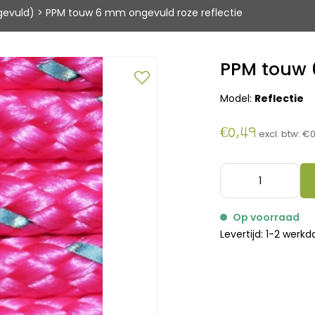
gevuld)
>
PPM touw 6 mm ongevuld roze reflectie
PPM touw 
Model:
Reflectie
€0,49
excl. btw:
€0
Op voorraad
Levertijd: 1-2 werk