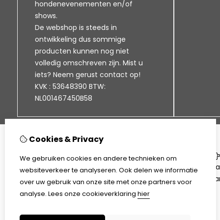
hondenevenementen en/of
shows.
De webshop is steeds in
ontwikkeling dus sommige
producten kunnen nog niet
volledig omschreven zijn. Mist u
iets? Neem gerust contact op!
KVK : 53648390 BTW:
NL001467450B58
Cookies & Privacy
Informatie
We gebruiken cookies en andere technieken om
Klantenservice
Ca
websiteverkeer te analyseren. Ook delen we informatie
Bezorgen en afhalen
Aa
over uw gebruik van onze site met onze partners voor
Disclaimer
analyse.
Lees onze cookieverklaring
hier
Algemene voorwaarden