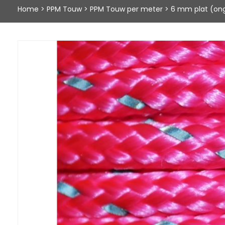
Home
>
PPM Touw
>
PPM Touw per meter
>
6 mm plat (on