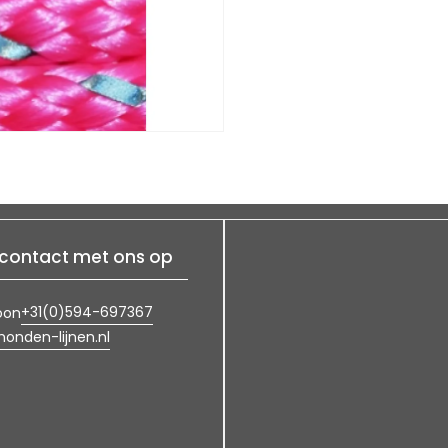
contact met ons op
+31(0)594-697367
oon
onden-lijnen.nl