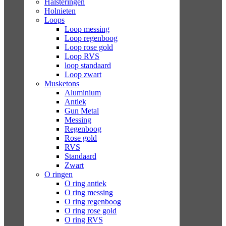
Halsteringen
Holnieten
Loops
Loop messing
Loop regenboog
Loop rose gold
Loop RVS
loop standaard
Loop zwart
Musketons
Aluminium
Antiek
Gun Metal
Messing
Regenboog
Rose gold
RVS
Standaard
Zwart
O ringen
O ring antiek
O ring messing
O ring regenboog
O ring rose gold
O ring RVS