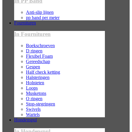
In PP Band
Anti-slip lijnen
pp band per meter
Fournituren
In Fournituren
Boekschroeven
D ringen
Flexibel Foam
Gereedschap
Gespen
Half check ketting
Halsteringen
Holnieten
Loops
Musketons
O ringen
Stop-stegringen
Swivels
Wartels
Hondenspul
In Hondenspul