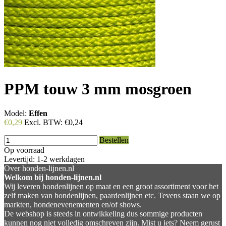
PPM touw 3 mm mosgroen
Model:
Effen
€0,29
Excl. BTW:
€0,24
Bestellen
Op voorraad
Levertijd: 1-2 werkdagen
Over honden-lijnen.nl
Welkom bij honden-lijnen.nl
Wij leveren hondenlijnen op maat en een groot assortiment voor het
zelf maken van hondenlijnen, paardenlijnen etc. Tevens staan we op
markten, hondenevenementen en/of shows.
De webshop is steeds in ontwikkeling dus sommige producten
kunnen nog niet volledig omschreven zijn. Mist u iets? Neem gerust