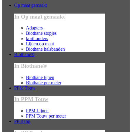
Op maat gemaakt
In Op maat gemaakt
Adapters
Biothane stopjes
korthouders
Lijnen op maat
Biothane halsbanden
Biothane®
In Biothane®
Biothane lijnen
Biothane per meter
PPM Touw
In PPM Touw
PPM Lijnen
PPM Touw per meter
PP Band