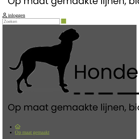
inloggen
Zoeken
Op maat gemaakt