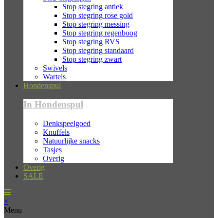
Stop stegring antiek
Stop stegring rose gold
Stop stegring messing
Stop stegring regenboog
Stop stegring RVS
Stop stegring standaard
Stop stegring zwart
Swivels
Wartels
Hondenspul
In Hondenspul
Denkspeelgoed
Knuffels
Natuurlijke snacks
Tasjes
Overig
Overig
SALE
×
Menu