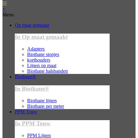
×
Menu
Op maat gemaakt
In Op maat gemaakt
Adapters
Biothane stopjes
korthouders
Lijnen op maat
Biothane halsbanden
Biothane®
In Biothane®
Biothane lijnen
Biothane per meter
PPM Touw
In PPM Touw
PPM Lijnen