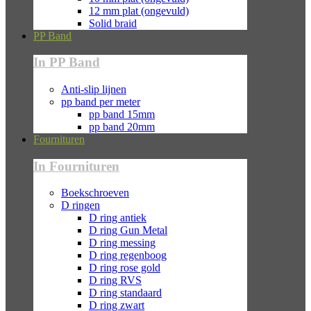
12 mm plat (ongevuld)
Solid braid
PP Band
In PP Band
Anti-slip lijnen
pp band per meter
pp band 15mm
pp band 20mm
Fournituren
In Fournituren
Boekschroeven
D ringen
D ring antiek
D ring Gun Metal
D ring messing
D ring regenboog
D ring rose gold
D ring RVS
D ring standaard
D ring zwart