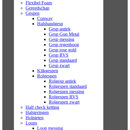
Flexibel Foam
Gereedschap
Gespen
Conway
Halsbandgesp
Gesp antiek
Gesp Gun Metal
Gesp messing
Gesp regenboog
Gesp rose gold
Gesp RVS
Gesp standaard
Gesp zwart
Klikgespen
Rolgespen
Rolgesp antiek
Rolgespen standaard
Rolgespen messing
Rolgespen RVS
Rolgespen zwart
Half check ketting
Halsteringen
Holnieten
Loops
Loop messing