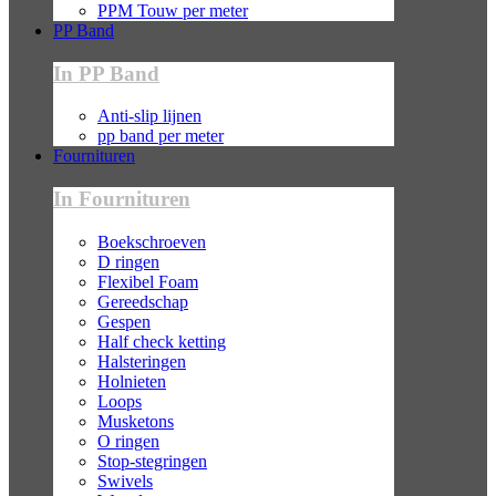
PPM Touw per meter
PP Band
In PP Band
Anti-slip lijnen
pp band per meter
Fournituren
In Fournituren
Boekschroeven
D ringen
Flexibel Foam
Gereedschap
Gespen
Half check ketting
Halsteringen
Holnieten
Loops
Musketons
O ringen
Stop-stegringen
Swivels