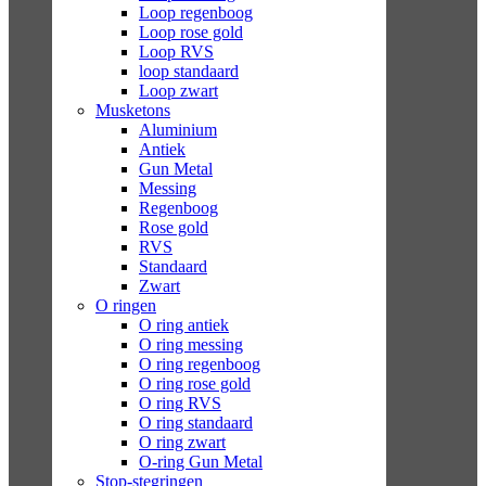
Loop regenboog
Loop rose gold
Loop RVS
loop standaard
Loop zwart
Musketons
Aluminium
Antiek
Gun Metal
Messing
Regenboog
Rose gold
RVS
Standaard
Zwart
O ringen
O ring antiek
O ring messing
O ring regenboog
O ring rose gold
O ring RVS
O ring standaard
O ring zwart
O-ring Gun Metal
Stop-stegringen