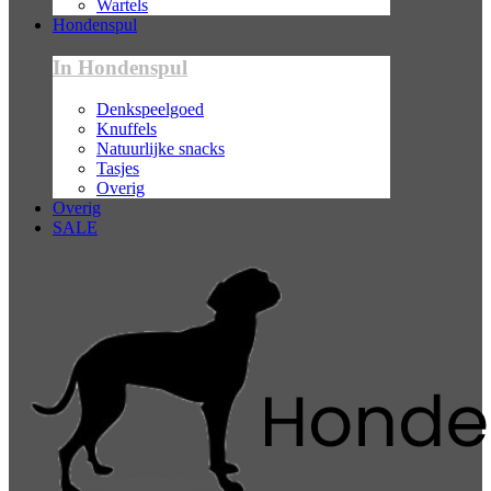
Wartels
Hondenspul
In Hondenspul
Denkspeelgoed
Knuffels
Natuurlijke snacks
Tasjes
Overig
Overig
SALE