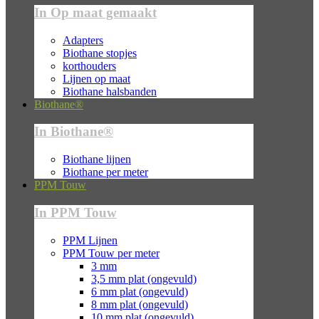
In Op maat gemaakt
Adapters
Biothane stopjes
korthouders
Lijnen op maat
Biothane halsbanden
Biothane®
In Biothane®
Biothane lijnen
Biothane per meter
PPM Touw
In PPM Touw
PPM Lijnen
PPM Touw per meter
3 mm
3,5 mm plat (ongevuld)
6 mm plat (ongevuld)
8 mm plat (ongevuld)
10 mm plat (ongevuld)