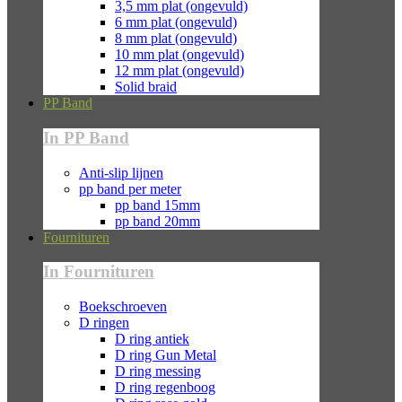
3,5 mm plat (ongevuld)
6 mm plat (ongevuld)
8 mm plat (ongevuld)
10 mm plat (ongevuld)
12 mm plat (ongevuld)
Solid braid
PP Band
In PP Band
Anti-slip lijnen
pp band per meter
pp band 15mm
pp band 20mm
Fournituren
In Fournituren
Boekschroeven
D ringen
D ring antiek
D ring Gun Metal
D ring messing
D ring regenboog