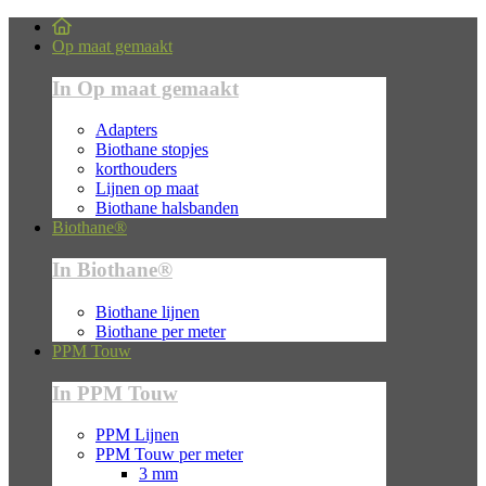
Op maat gemaakt
In Op maat gemaakt
Adapters
Biothane stopjes
korthouders
Lijnen op maat
Biothane halsbanden
Biothane®
In Biothane®
Biothane lijnen
Biothane per meter
PPM Touw
In PPM Touw
PPM Lijnen
PPM Touw per meter
3 mm