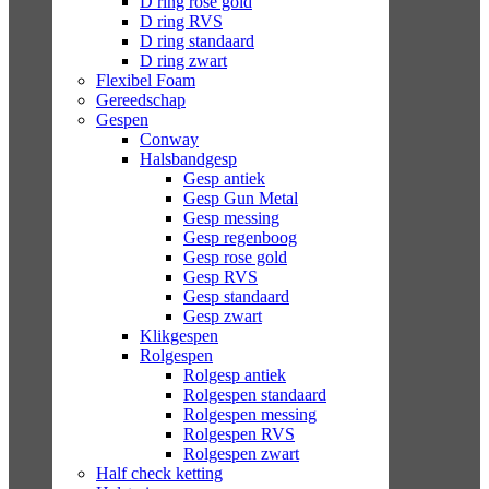
D ring rose gold
D ring RVS
D ring standaard
D ring zwart
Flexibel Foam
Gereedschap
Gespen
Conway
Halsbandgesp
Gesp antiek
Gesp Gun Metal
Gesp messing
Gesp regenboog
Gesp rose gold
Gesp RVS
Gesp standaard
Gesp zwart
Klikgespen
Rolgespen
Rolgesp antiek
Rolgespen standaard
Rolgespen messing
Rolgespen RVS
Rolgespen zwart
Half check ketting