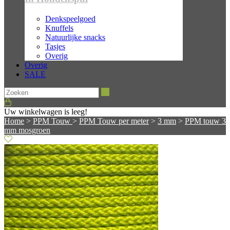
Denkspeelgoed
Knuffels
Natuurlijke snacks
Tasjes
Overig
Overig
SALE
Zoeken
Uw winkelwagen is leeg!
Home
>
PPM Touw
>
PPM Touw per meter
>
3 mm
>
PPM touw 3
mm mosgroen