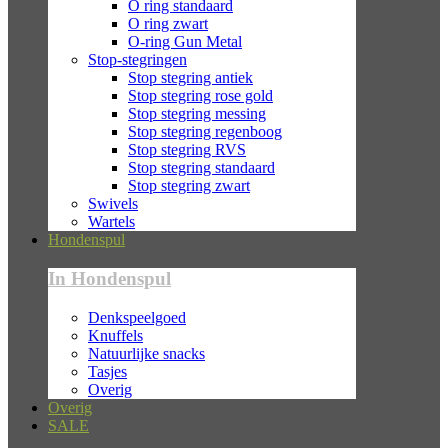
O ring standaard
O ring zwart
O-ring Gun Metal
Stop-stegringen
Stop stegring antiek
Stop stegring rose gold
Stop stegring messing
Stop stegring regenboog
Stop stegring RVS
Stop stegring standaard
Stop stegring zwart
Swivels
Wartels
Hondenspul
In Hondenspul
Denkspeelgoed
Knuffels
Natuurlijke snacks
Tasjes
Overig
Overig
SALE