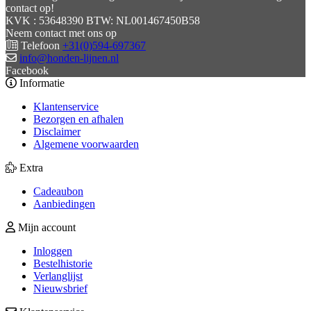
contact op!
KVK : 53648390 BTW: NL001467450B58
Neem contact met ons op
Telefoon
+31(0)594-697367
info@honden-lijnen.nl
Facebook
Informatie
Klantenservice
Bezorgen en afhalen
Disclaimer
Algemene voorwaarden
Extra
Cadeaubon
Aanbiedingen
Mijn account
Inloggen
Bestelhistorie
Verlanglijst
Nieuwsbrief