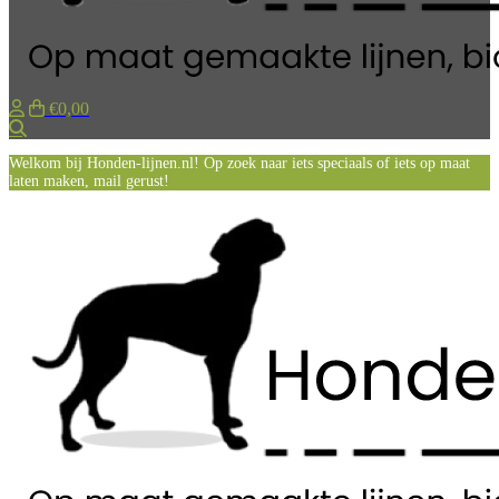
€0,00
Zoeken
Welkom bij Honden-lijnen.nl! Op zoek naar iets speciaals of iets op maat
laten maken, mail gerust!