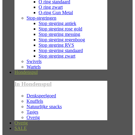
O ring standaard
O ring zwart
O-ring Gun Metal
Stop-stegringen
Stop stegring antiek
Stop stegring rose gold
Stop stegring messing
Stop stegring regenboog
Stop stegring RVS
Stop stegring standaard
Stop stegring zwart
Swivels
Wartels
Hondenspul
In Hondenspul
Denkspeelgoed
Knuffels
Natuurlijke snacks
Tasjes
Overig
Overig
SALE