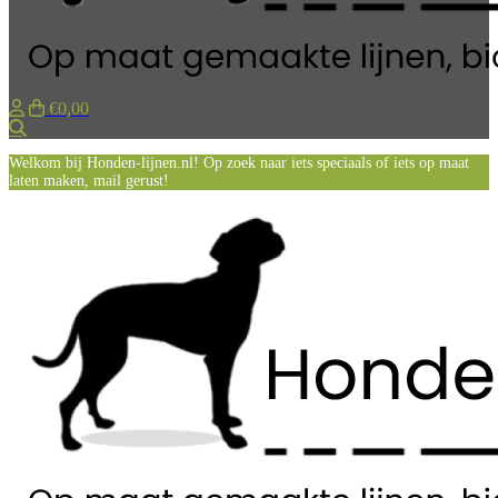
€0,00
Zoeken
Welkom bij Honden-lijnen.nl! Op zoek naar iets speciaals of iets op maat
laten maken, mail gerust!