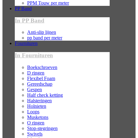
PPM Touw per meter
PP Band
In PP Band
Anti-slip lijnen
pp band per meter
Fournituren
In Fournituren
Boekschroeven
D ringen
Flexibel Foam
Gereedschap
Gespen
Half check ketting
Halsteringen
Holnieten
Loops
Musketons
O ringen
Stop-stegringen
Swivels