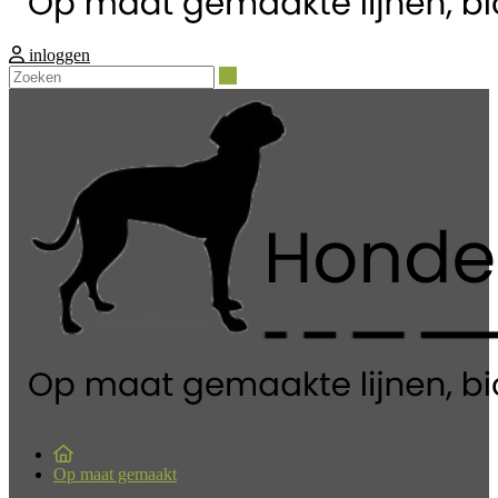
inloggen
Zoeken
Op maat gemaakt