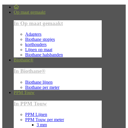
Op maat gemaakt
In Op maat gemaakt
Adapters
Biothane stopjes
korthouders
Lijnen op maat
Biothane halsbanden
Biothane®
In Biothane®
Biothane lijnen
Biothane per meter
PPM Touw
In PPM Touw
PPM Lijnen
PPM Touw per meter
3 mm