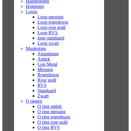
Halsteringen
Holnieten
Loops
Loop messing
Loop regenboog
Loop rose gold
Loop RVS
loop standaard
Loop zwart
Musketons
Aluminium
Antiek
Gun Metal
Messing
Regenboog
Rose gold
RVS
Standaard
Zwart
O ringen
O ring antiek
O ring messing
O ring regenboog
O ring rose gold
O ring RVS