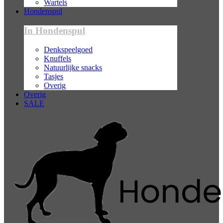
Wartels
Hondenspul
In Hondenspul
Denkspeelgoed
Knuffels
Natuurlijke snacks
Tasjes
Overig
Overig
SALE