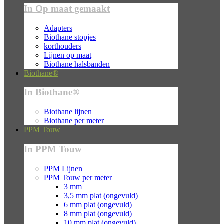
In Op maat gemaakt
Adapters
Biothane stopjes
korthouders
Lijnen op maat
Biothane halsbanden
Biothane®
In Biothane®
Biothane lijnen
Biothane per meter
PPM Touw
In PPM Touw
PPM Lijnen
PPM Touw per meter
3 mm
3,5 mm plat (ongevuld)
6 mm plat (ongevuld)
8 mm plat (ongevuld)
10 mm plat (ongevuld)