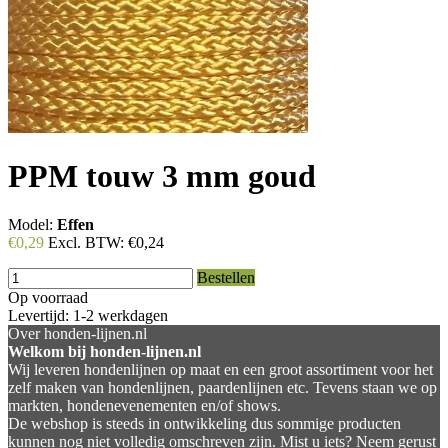
PPM touw 3 mm goud
Model:
Effen
€0,29
Excl. BTW:
€0,24
Bestellen
Op voorraad
Levertijd: 1-2 werkdagen
Over honden-lijnen.nl
Welkom bij honden-lijnen.nl
Wij leveren hondenlijnen op maat en een groot assortiment voor het
zelf maken van hondenlijnen, paardenlijnen etc. Tevens staan we op
markten, hondenevenementen en/of shows.
De webshop is steeds in ontwikkeling dus sommige producten
kunnen nog niet volledig omschreven zijn. Mist u iets? Neem gerust