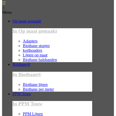
×
Menu
Op maat gemaakt
In Op maat gemaakt
Adapters
Biothane stopjes
korthouders
Lijnen op maat
Biothane halsbanden
Biothane®
In Biothane®
Biothane lijnen
Biothane per meter
PPM Touw
In PPM Touw
PPM Lijnen