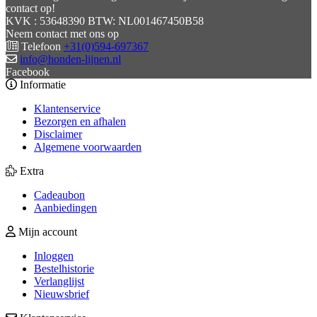
contact op!
KVK : 53648390 BTW: NL001467450B58
Neem contact met ons op
Telefoon
+31(0)594-697367
info@honden-lijnen.nl
Facebook
Informatie
Klantenservice
Bezorgen en afhalen
Disclaimer
Algemene voorwaarden
Extra
Cadeaubon
Aanbiedingen
Mijn account
Inloggen
Bestelhistorie
Verlanglijst
Nieuwsbrief