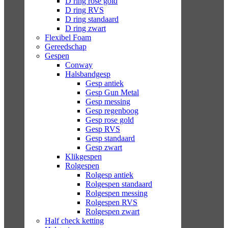
D ring rose gold
D ring RVS
D ring standaard
D ring zwart
Flexibel Foam
Gereedschap
Gespen
Conway
Halsbandgesp
Gesp antiek
Gesp Gun Metal
Gesp messing
Gesp regenboog
Gesp rose gold
Gesp RVS
Gesp standaard
Gesp zwart
Klikgespen
Rolgespen
Rolgesp antiek
Rolgespen standaard
Rolgespen messing
Rolgespen RVS
Rolgespen zwart
Half check ketting