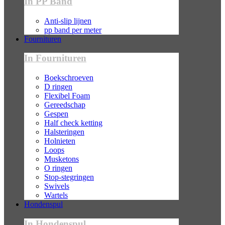
In PP Band
Anti-slip lijnen
pp band per meter
Fournituren
In Fournituren
Boekschroeven
D ringen
Flexibel Foam
Gereedschap
Gespen
Half check ketting
Halsteringen
Holnieten
Loops
Musketons
O ringen
Stop-stegringen
Swivels
Wartels
Hondenspul
In Hondenspul