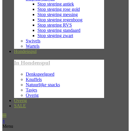
Stop stegring antiek
Stop stegring rose gold
Stop stegring messing
Stop stegring regenboog
Stop stegring RVS
Stop stegring standaard
Stop stegring zwart
Swivels
Wartels
Hondenspul
In Hondenspul
Denkspeelgoed
Knuffels
Natuurlijke snacks
Tasjes
Overig
Overig
SALE
×
Menu