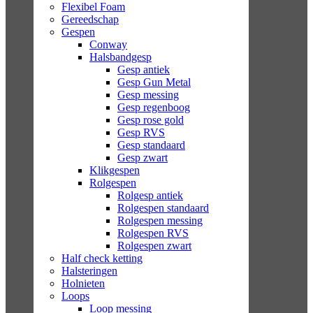
Flexibel Foam
Gereedschap
Gespen
Conway
Halsbandgesp
Gesp antiek
Gesp Gun Metal
Gesp messing
Gesp regenboog
Gesp rose gold
Gesp RVS
Gesp standaard
Gesp zwart
Klikgespen
Rolgespen
Rolgesp antiek
Rolgespen standaard
Rolgespen messing
Rolgespen RVS
Rolgespen zwart
Half check ketting
Halsteringen
Holnieten
Loops
Loop messing