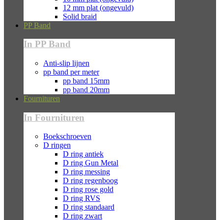
12 mm plat (ongevuld)
Solid braid
PP Band
In PP Band
Anti-slip lijnen
pp band per meter
pp band 15mm
pp band 20mm
Fournituren
In Fournituren
Boekschroeven
D ringen
D ring antiek
D ring Gun Metal
D ring messing
D ring regenboog
D ring rose gold
D ring RVS
D ring standaard
D ring zwart