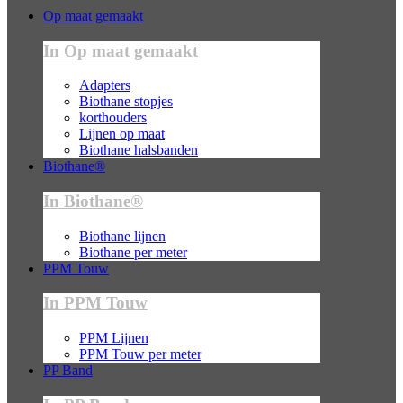
Op maat gemaakt
In Op maat gemaakt
Adapters
Biothane stopjes
korthouders
Lijnen op maat
Biothane halsbanden
Biothane®
In Biothane®
Biothane lijnen
Biothane per meter
PPM Touw
In PPM Touw
PPM Lijnen
PPM Touw per meter
PP Band