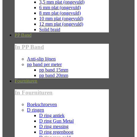
3,5 mm plat (ongevuld)
6 mm plat (ongevuld)
8 mm plat (ongevuld)
10 mm plat (ongevuld)
12 mm plat (ongevuld)
Solid braid
PP Band
In PP Band
Anti-slip lijnen
pp band per meter
pp band 15mm
pp band 20mm
Fournituren
In Fournituren
Boekschroeven
D ringen
D ring antiek
D ring Gun Metal
D ring messing
D ring regenboog