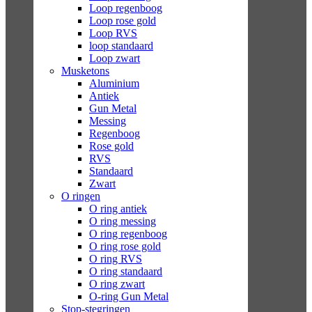
Loop regenboog
Loop rose gold
Loop RVS
loop standaard
Loop zwart
Musketons
Aluminium
Antiek
Gun Metal
Messing
Regenboog
Rose gold
RVS
Standaard
Zwart
O ringen
O ring antiek
O ring messing
O ring regenboog
O ring rose gold
O ring RVS
O ring standaard
O ring zwart
O-ring Gun Metal
Stop-stegringen