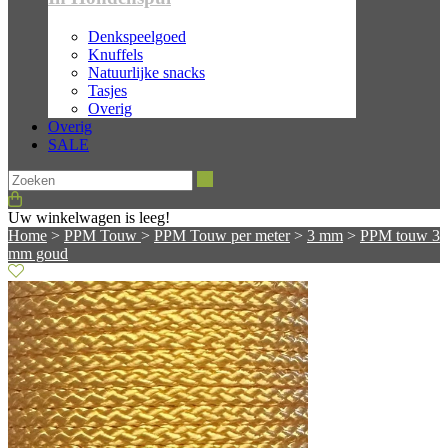
Denkspeelgoed
Knuffels
Natuurlijke snacks
Tasjes
Overig
Overig
SALE
Zoeken
Uw winkelwagen is leeg!
Home
>
PPM Touw
>
PPM Touw per meter
>
3 mm
>
PPM touw 3
mm goud