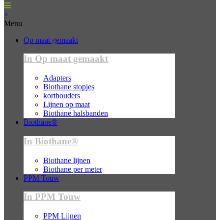
×
Menu
Op maat gemaakt
In Op maat gemaakt
Adapters
Biothane stopjes
korthouders
Lijnen op maat
Biothane halsbanden
Biothane®
In Biothane®
Biothane lijnen
Biothane per meter
PPM Touw
In PPM Touw
PPM Lijnen