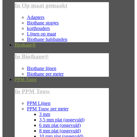
In Op maat gemaakt
Adapters
Biothane stopjes
korthouders
Lijnen op maat
Biothane halsbanden
Biothane®
In Biothane®
Biothane lijnen
Biothane per meter
PPM Touw
In PPM Touw
PPM Lijnen
PPM Touw per meter
3 mm
3,5 mm plat (ongevuld)
6 mm plat (ongevuld)
8 mm plat (ongevuld)
10 mm plat (ongevuld)