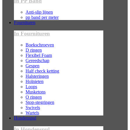
In PP Band
Anti-slip lijnen
pp band per meter
Fournituren
In Fournituren
Boekschroeven
D ringen
Flexibel Foam
Gereedschap
Gespen
Half check ketting
Halsteringen
Holnieten
Loops
Musketons
O ringen
Stop-stegringen
Swivels
Wartels
Hondenspul
In Hondenspul