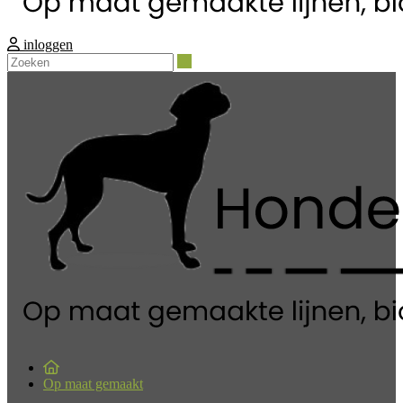
inloggen
Zoeken
Op maat gemaakt