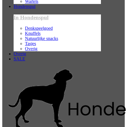
Wartels
Hondenspul
In Hondenspul
Denkspeelgoed
Knuffels
Natuurlijke snacks
Tasjes
Overig
Overig
SALE