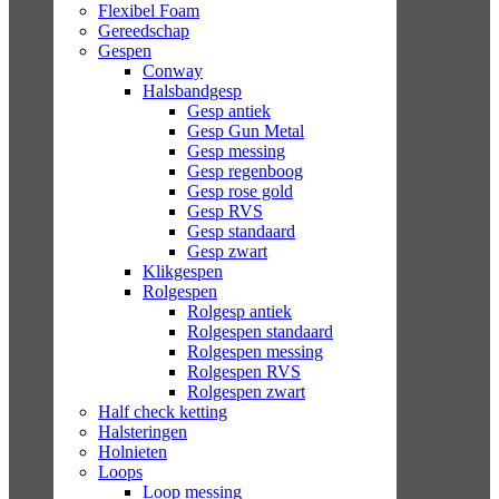
Flexibel Foam
Gereedschap
Gespen
Conway
Halsbandgesp
Gesp antiek
Gesp Gun Metal
Gesp messing
Gesp regenboog
Gesp rose gold
Gesp RVS
Gesp standaard
Gesp zwart
Klikgespen
Rolgespen
Rolgesp antiek
Rolgespen standaard
Rolgespen messing
Rolgespen RVS
Rolgespen zwart
Half check ketting
Halsteringen
Holnieten
Loops
Loop messing