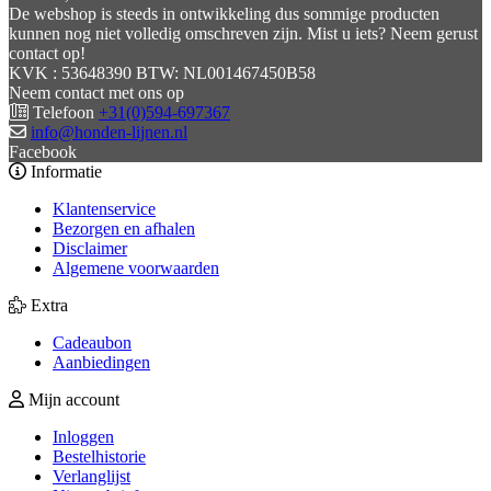
De webshop is steeds in ontwikkeling dus sommige producten
kunnen nog niet volledig omschreven zijn. Mist u iets? Neem gerust
contact op!
KVK : 53648390 BTW: NL001467450B58
Neem contact met ons op
Telefoon
+31(0)594-697367
info@honden-lijnen.nl
Facebook
Informatie
Klantenservice
Bezorgen en afhalen
Disclaimer
Algemene voorwaarden
Extra
Cadeaubon
Aanbiedingen
Mijn account
Inloggen
Bestelhistorie
Verlanglijst