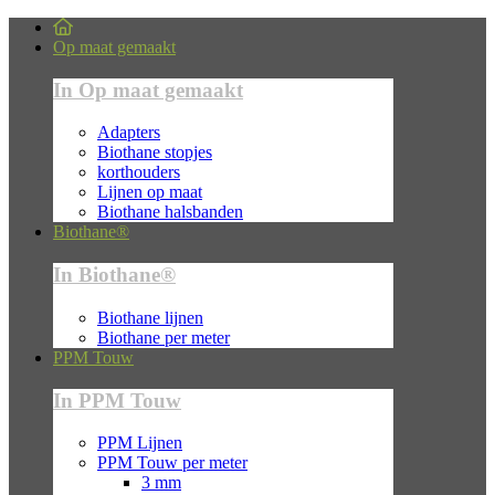
Op maat gemaakt
In Op maat gemaakt
Adapters
Biothane stopjes
korthouders
Lijnen op maat
Biothane halsbanden
Biothane®
In Biothane®
Biothane lijnen
Biothane per meter
PPM Touw
In PPM Touw
PPM Lijnen
PPM Touw per meter
3 mm