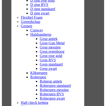
D ring rose gold
D ring RVS
D ring standaard
D ring zwart
Flexibel Foam
Gereedschap
Gespen
Conway
Halsbandgesp
Gesp antiek
Gesp Gun Metal
Gesp messing
Gesp regenboog
Gesp rose gold
Gesp RVS
Gesp standaard
Gesp zwart
Klikgespen
Rolgespen
Rolgesp antiek
Rolgespen standaard
Rolgespen messing
Rolgespen RVS
Rolgespen zwart
Half check ketting