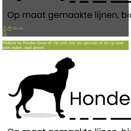
€0,00
Zoeken
Welkom bij Honden-lijnen.nl! Op zoek naar iets speciaals of iets op maat
laten maken, mail gerust!