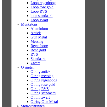
Loop regenboog
Loop rose gold
Loop RVS
loop standaard
Loop zwart
Musketons
Aluminium
Antiek
Gun Metal
Messing
Regenboog
Rose gold
RVS
Standaard
Zwart
O ringen
O ring antiek
O ring messing
O ring regenboog
O ring rose gold
O ring RVS
O ring standaard
O ring zwart
O-ring Gun Metal
Stop-stegringen