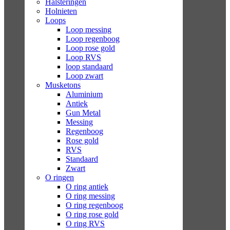
Halsteringen
Holnieten
Loops
Loop messing
Loop regenboog
Loop rose gold
Loop RVS
loop standaard
Loop zwart
Musketons
Aluminium
Antiek
Gun Metal
Messing
Regenboog
Rose gold
RVS
Standaard
Zwart
O ringen
O ring antiek
O ring messing
O ring regenboog
O ring rose gold
O ring RVS