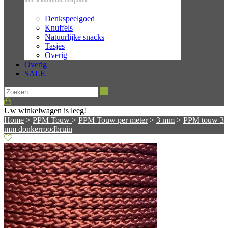
Denkspeelgoed
Knuffels
Natuurlijke snacks
Tasjes
Overig
Overig
SALE
Zoeken
Uw winkelwagen is leeg!
Home
>
PPM Touw
>
PPM Touw per meter
>
3 mm
>
PPM touw 3
mm donkerroodbruin