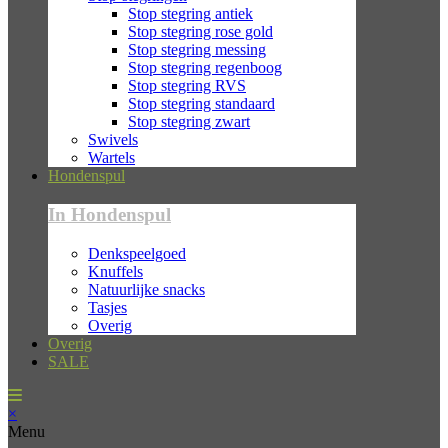
Stop stegring antiek
Stop stegring rose gold
Stop stegring messing
Stop stegring regenboog
Stop stegring RVS
Stop stegring standaard
Stop stegring zwart
Swivels
Wartels
Hondenspul
In Hondenspul
Denkspeelgoed
Knuffels
Natuurlijke snacks
Tasjes
Overig
Overig
SALE
×
Menu