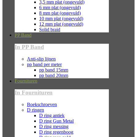
3,5 mm plat (ongevuld)
6 mm plat (ongevuld)
8 mm plat (ongevuld)
10 mm plat (ongevuld)
12 mm plat (ongevuld)
Solid braid
PP Band
In PP Band
Anti-slip lijnen
pp band per meter
pp band 15mm
pp band 20mm
Fournituren
In Fournituren
Boekschroeven
D ringen
D ring antiek
D ring Gun Metal
D ring messing
D ring regenboog