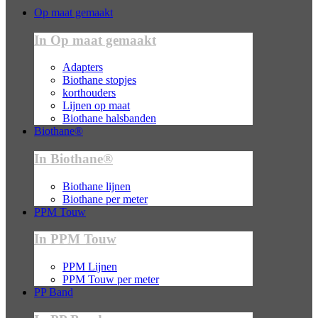
Op maat gemaakt
In Op maat gemaakt
Adapters
Biothane stopjes
korthouders
Lijnen op maat
Biothane halsbanden
Biothane®
In Biothane®
Biothane lijnen
Biothane per meter
PPM Touw
In PPM Touw
PPM Lijnen
PPM Touw per meter
PP Band