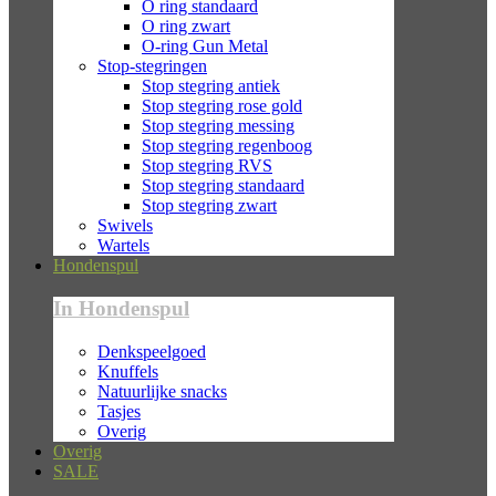
O ring standaard
O ring zwart
O-ring Gun Metal
Stop-stegringen
Stop stegring antiek
Stop stegring rose gold
Stop stegring messing
Stop stegring regenboog
Stop stegring RVS
Stop stegring standaard
Stop stegring zwart
Swivels
Wartels
Hondenspul
In Hondenspul
Denkspeelgoed
Knuffels
Natuurlijke snacks
Tasjes
Overig
Overig
SALE