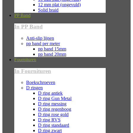
12 mm plat (ongevuld)
Solid braid
PP Band
In PP Band
Anti-slip lijnen
pp band per meter
pp band 15mm
pp band 20mm
Fournituren
In Fournituren
Boekschroeven
D ringen
D ring antiek
D ring Gun Metal
D ring messing
D ring regenboog
D ring rose gold
D ring RVS
D ring standaard
D ring zwart