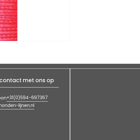
contact met ons op
+31(0)594-697367
oon
onden-lijnen.nl