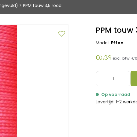
ngevuld)
>
PPM touw 3,5 rood
PPM touw 
Model:
Effen
€0,39
excl. btw:
€0
Op voorraad
Levertijd: 1-2 werk