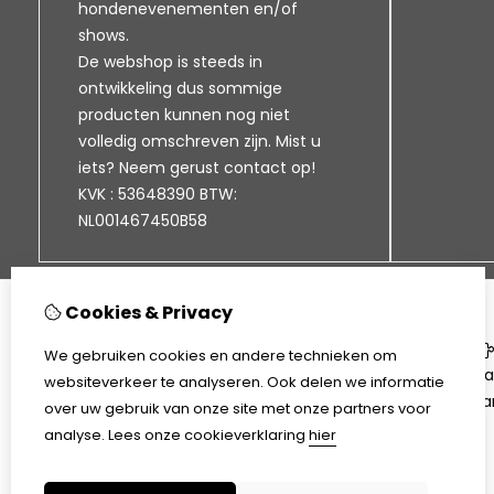
hondenevenementen en/of
shows.
De webshop is steeds in
ontwikkeling dus sommige
producten kunnen nog niet
volledig omschreven zijn. Mist u
iets? Neem gerust contact op!
KVK : 53648390 BTW:
NL001467450B58
Cookies & Privacy
Informatie
We gebruiken cookies en andere technieken om
Klantenservice
Ca
websiteverkeer te analyseren. Ook delen we informatie
Bezorgen en afhalen
Aa
over uw gebruik van onze site met onze partners voor
Disclaimer
analyse.
Lees onze cookieverklaring
hier
Algemene voorwaarden