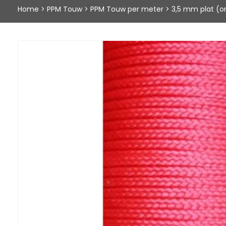
Home
>
PPM Touw
>
PPM Touw per meter
>
3,5 mm plat (o