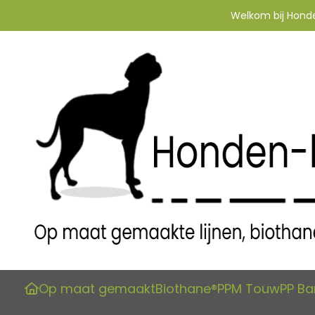
Welkom bij Honden
Op maat gemaakt
Biothane®
PPM Touw
PP B