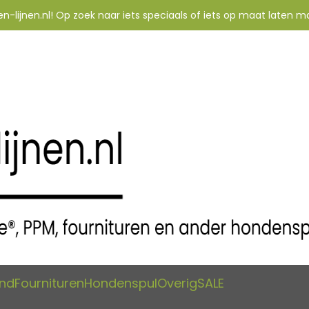
-lijnen.nl! Op zoek naar iets speciaals of iets op maat laten m
and
Fournituren
Hondenspul
Overig
SALE