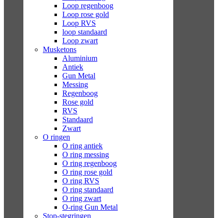
Loop regenboog
Loop rose gold
Loop RVS
loop standaard
Loop zwart
Musketons
Aluminium
Antiek
Gun Metal
Messing
Regenboog
Rose gold
RVS
Standaard
Zwart
O ringen
O ring antiek
O ring messing
O ring regenboog
O ring rose gold
O ring RVS
O ring standaard
O ring zwart
O-ring Gun Metal
Stop-stegringen