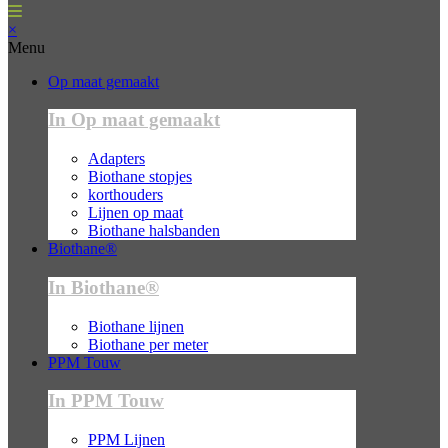
×
Menu
Op maat gemaakt
In Op maat gemaakt
Adapters
Biothane stopjes
korthouders
Lijnen op maat
Biothane halsbanden
Biothane®
In Biothane®
Biothane lijnen
Biothane per meter
PPM Touw
In PPM Touw
PPM Lijnen