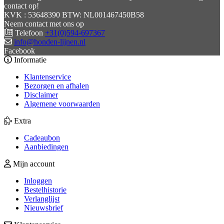
contact op!
KVK : 53648390 BTW: NL001467450B58
Neem contact met ons op
Telefoon
+31(0)594-697367
info@honden-lijnen.nl
Facebook
Informatie
Klantenservice
Bezorgen en afhalen
Disclaimer
Algemene voorwaarden
Extra
Cadeaubon
Aanbiedingen
Mijn account
Inloggen
Bestelhistorie
Verlanglijst
Nieuwsbrief