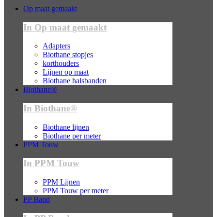
Op maat gemaakt
In Op maat gemaakt
Adapters
Biothane stopjes
korthouders
Lijnen op maat
Biothane halsbanden
Biothane®
In Biothane®
Biothane lijnen
Biothane per meter
PPM Touw
In PPM Touw
PPM Lijnen
PPM Touw per meter
PP Band