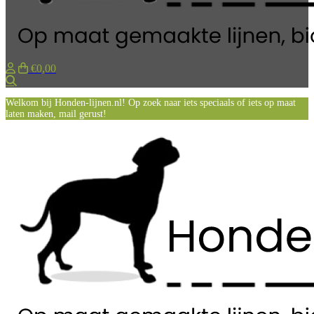
€0,00
Zoeken
Welkom bij Honden-lijnen.nl! Op zoek naar iets speciaals of iets op maat
laten maken, mail gerust!