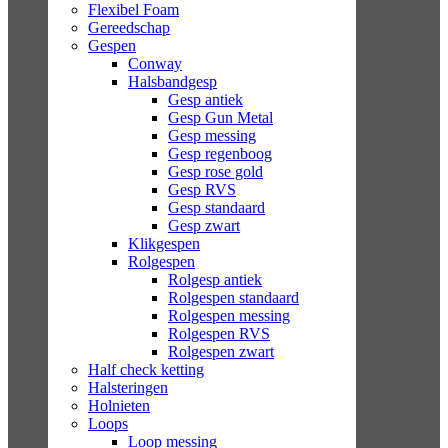
Flexibel Foam
Gereedschap
Gespen
Conway
Halsbandgesp
Gesp antiek
Gesp Gun Metal
Gesp messing
Gesp regenboog
Gesp rose gold
Gesp RVS
Gesp standaard
Gesp zwart
Klikgespen
Rolgespen
Rolgesp antiek
Rolgespen standaard
Rolgespen messing
Rolgespen RVS
Rolgespen zwart
Half check ketting
Halsteringen
Holnieten
Loops
Loop messing