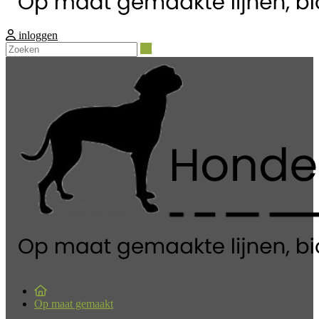
inloggen
Zoeken
Op maat gemaakt