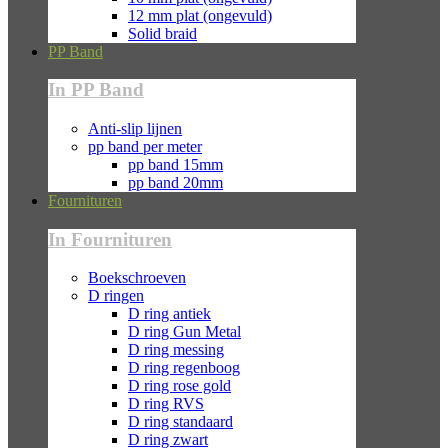
12 mm plat (ongevuld)
Solid braid
PP Band
In PP Band
Anti-slip lijnen
pp band per meter
pp band 15mm
pp band 20mm
Fournituren
In Fournituren
Boekschroeven
D ringen
D ring antiek
D ring Gun Metal
D ring messing
D ring regenboog
D ring rose gold
D ring RVS
D ring standaard
D ring zwart