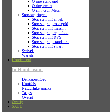
O ring standaard
O ring zwart
O-ring Gun Metal
Stop-stegringen
Stop stegring antiek
Stop stegring rose gold
Stop stegring messing
Stop stegring regenboog
Stop stegring RVS
Stop stegring standaard
Stop stegring zwart
Swivels
Wartels
Hondenspul
In Hondenspul
Denkspeelgoed
Knuffels
Natuurlijke snacks
Tasjes
Overig
Overig
SALE