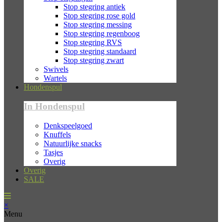
Stop stegring antiek
Stop stegring rose gold
Stop stegring messing
Stop stegring regenboog
Stop stegring RVS
Stop stegring standaard
Stop stegring zwart
Swivels
Wartels
Hondenspul
In Hondenspul
Denkspeelgoed
Knuffels
Natuurlijke snacks
Tasjes
Overig
Overig
SALE
×
Menu