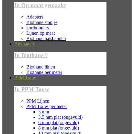
In Op maat gemaakt
Adapters
Biothane stopjes
korthouders
Lijnen op maat
Biothane halsbanden
Biothane®
In Biothane®
Biothane lijnen
Biothane per meter
PPM Touw
In PPM Touw
PPM Lijnen
PPM Touw per meter
3 mm
3,5 mm plat (ongevuld)
6 mm plat (ongevuld)
8 mm plat (ongevuld)
10 mm plat (ongevuld)