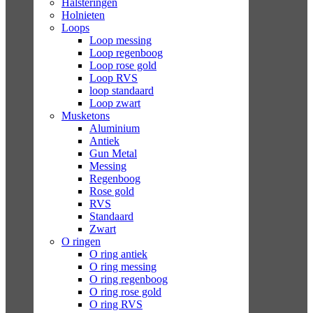
Halsteringen
Holnieten
Loops
Loop messing
Loop regenboog
Loop rose gold
Loop RVS
loop standaard
Loop zwart
Musketons
Aluminium
Antiek
Gun Metal
Messing
Regenboog
Rose gold
RVS
Standaard
Zwart
O ringen
O ring antiek
O ring messing
O ring regenboog
O ring rose gold
O ring RVS