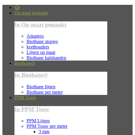
Op maat gemaakt
In Op maat gemaakt
Adapters
Biothane stopjes
korthouders
Lijnen op maat
Biothane halsbanden
Biothane®
In Biothane®
Biothane lijnen
Biothane per meter
PPM Touw
In PPM Touw
PPM Lijnen
PPM Touw per meter
3 mm