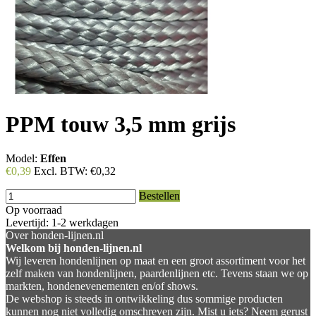
PPM touw 3,5 mm grijs
Model:
Effen
€0,39
Excl. BTW:
€0,32
Bestellen
Op voorraad
Levertijd: 1-2 werkdagen
Over honden-lijnen.nl
Welkom bij honden-lijnen.nl
Wij leveren hondenlijnen op maat en een groot assortiment voor het
zelf maken van hondenlijnen, paardenlijnen etc. Tevens staan we op
markten, hondenevenementen en/of shows.
De webshop is steeds in ontwikkeling dus sommige producten
kunnen nog niet volledig omschreven zijn. Mist u iets? Neem gerust