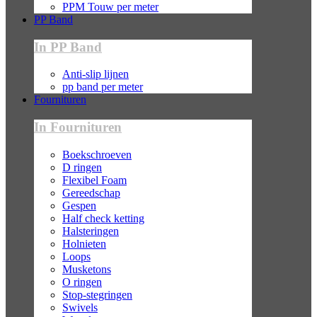
PPM Touw per meter
PP Band
In PP Band
Anti-slip lijnen
pp band per meter
Fournituren
In Fournituren
Boekschroeven
D ringen
Flexibel Foam
Gereedschap
Gespen
Half check ketting
Halsteringen
Holnieten
Loops
Musketons
O ringen
Stop-stegringen
Swivels