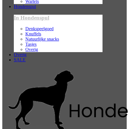
Wartels
Hondenspul
In Hondenspul
Denkspeelgoed
Knuffels
Natuurlijke snacks
Tasjes
Overig
Overig
SALE