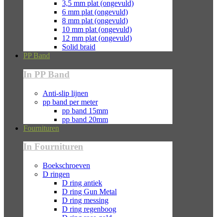
3,5 mm plat (ongevuld)
6 mm plat (ongevuld)
8 mm plat (ongevuld)
10 mm plat (ongevuld)
12 mm plat (ongevuld)
Solid braid
PP Band
In PP Band
Anti-slip lijnen
pp band per meter
pp band 15mm
pp band 20mm
Fournituren
In Fournituren
Boekschroeven
D ringen
D ring antiek
D ring Gun Metal
D ring messing
D ring regenboog