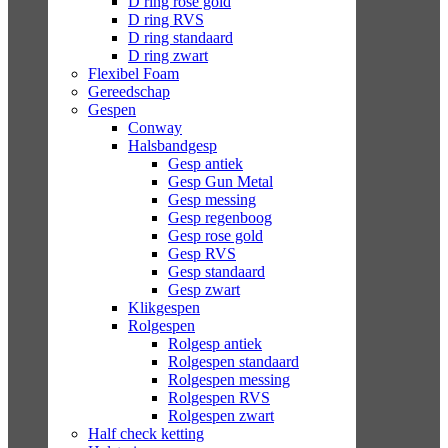
D ring rose gold
D ring RVS
D ring standaard
D ring zwart
Flexibel Foam
Gereedschap
Gespen
Conway
Halsbandgesp
Gesp antiek
Gesp Gun Metal
Gesp messing
Gesp regenboog
Gesp rose gold
Gesp RVS
Gesp standaard
Gesp zwart
Klikgespen
Rolgespen
Rolgesp antiek
Rolgespen standaard
Rolgespen messing
Rolgespen RVS
Rolgespen zwart
Half check ketting