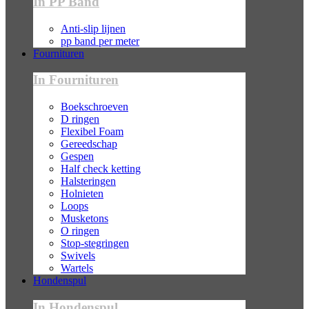
In PP Band
Anti-slip lijnen
pp band per meter
Fournituren
In Fournituren
Boekschroeven
D ringen
Flexibel Foam
Gereedschap
Gespen
Half check ketting
Halsteringen
Holnieten
Loops
Musketons
O ringen
Stop-stegringen
Swivels
Wartels
Hondenspul
In Hondenspul