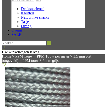
Denkspeelgoed
Knuffels
Natuurlijke snacks
Tasjes
Overig
Overig
SALE
Zoeken
Uw winkelwagen is leeg!
Home
>
PPM Touw
>
PPM Touw per meter
>
3,5 mm plat
(ongevuld)
>
PPM touw 3,5 mm grijs