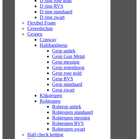
D ring rose gold
D ring RVS
D ring standaard
D ring zwart
Flexibel Foam
Gereedschap
Gespen
Conway
Halsbandgesp
Gesp antiek
Gesp Gun Metal
Gesp messing
Gesp regenboog
Gesp rose gold
Gesp RVS
Gesp standaard
Gesp zwart
Klikgespen
Rolgespen
Rolgesp antiek
Rolgespen standaard
Rolgespen messing
Rolgespen RVS
Rolgespen zwart
Half check ketting