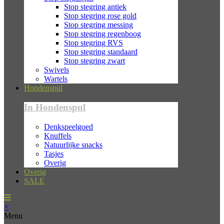
Stop stegring antiek
Stop stegring rose gold
Stop stegring messing
Stop stegring regenboog
Stop stegring RVS
Stop stegring standaard
Stop stegring zwart
Swivels
Wartels
Hondenspul
In Hondenspul
Denkspeelgoed
Knuffels
Natuurlijke snacks
Tasjes
Overig
Overig
SALE
×
Menu