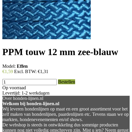
PPM touw 12 mm zee-blauw
Model:
Effen
€1,59
Excl. BTW:
€1,31
Bestellen
Op voorraad
Levertijd: 1-2 werkdagen
Over honden-lijnen.nl
Welkom bij honden-lijnen.nl
Wij leveren hondenlijnen op maat en een groot assortiment voor het
zelf maken van hondenlijnen, paardenlijnen etc. Tevens staan we op
markten, hondenevenementen en/of shows.
De webshop is steeds in ontwikkeling dus sommige producten
kunnen nog niet volledig omschreven zijn. Mist u iets? Neem gerust