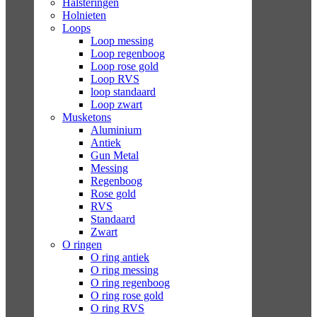
Halsteringen
Holnieten
Loops
Loop messing
Loop regenboog
Loop rose gold
Loop RVS
loop standaard
Loop zwart
Musketons
Aluminium
Antiek
Gun Metal
Messing
Regenboog
Rose gold
RVS
Standaard
Zwart
O ringen
O ring antiek
O ring messing
O ring regenboog
O ring rose gold
O ring RVS