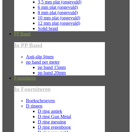
3,5 mm plat (ongevuld)
6 mm plat (ongevuld)
8 mm plat (ongevuld)
10 mm plat (ongevuld)
12 mm plat (ongevuld)
Solid braid
PP Band
In PP Band
Anti-slip lijnen
pp band per meter
pp band 15mm
pp band 20mm
Fournituren
In Fournituren
Boekschroeven
D ringen
D ring antiek
D ring Gun Metal
D ring messing
D ring regenboog