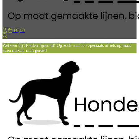
€0,00
Zoeken
Welkom bij Honden-lijnen.nl! Op zoek naar iets speciaals of iets op maat
laten maken, mail gerust!