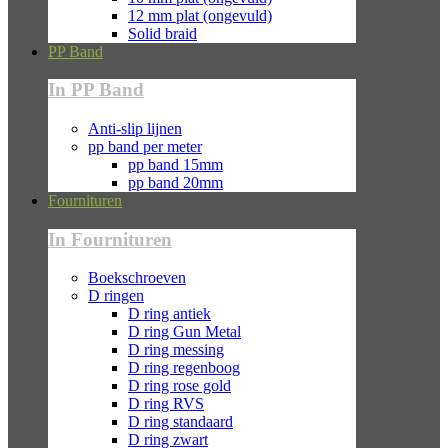
12 mm plat (ongevuld)
Solid braid
PP Band
In PP Band
Anti-slip lijnen
pp band per meter
pp band 15mm
pp band 20mm
Fournituren
In Fournituren
Boekschroeven
D ringen
D ring antiek
D ring Gun Metal
D ring messing
D ring regenboog
D ring rose gold
D ring RVS
D ring standaard
D ring zwart