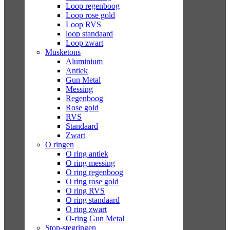
Loop regenboog
Loop rose gold
Loop RVS
loop standaard
Loop zwart
Musketons
Aluminium
Antiek
Gun Metal
Messing
Regenboog
Rose gold
RVS
Standaard
Zwart
O ringen
O ring antiek
O ring messing
O ring regenboog
O ring rose gold
O ring RVS
O ring standaard
O ring zwart
O-ring Gun Metal
Stop-stegringen