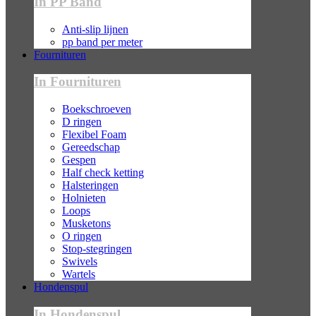
In PP Band
Anti-slip lijnen
pp band per meter
Fournituren
In Fournituren
Boekschroeven
D ringen
Flexibel Foam
Gereedschap
Gespen
Half check ketting
Halsteringen
Holnieten
Loops
Musketons
O ringen
Stop-stegringen
Swivels
Wartels
Hondenspul
In Hondenspul