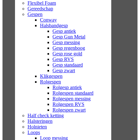
Flexibel Foam
Gereedschap
Gespen
Conway
Halsbandgesp
Gesp antiek
Gesp Gun Metal
Gesp messing
Gesp regenboog
Gesp rose gold
Gesp RVS
Gesp standaard
Gesp zwart
Klikgespen
Rolgespen
Rolgesp antiek
Rolgespen standaard
Rolgespen messing
Rolgespen RVS
Rolgespen zwart
Half check ketting
Halsteringen
Holnieten
Loops
Loop messing