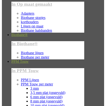
In Op maat gemaakt
Adapters
Biothane stopjes
korthouders
Lijnen op maat
Biothane halsbanden
Biothane®
In Biothane®
Biothane lijnen
Biothane per meter
PPM Touw
In PPM Touw
PPM Lijnen
PPM Touw per meter
3 mm
3,5 mm plat (ongevuld)
6 mm plat (ongevuld)
8 mm plat (ongevuld)
10 mm plat (ongevuld)