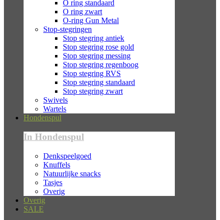
O ring standaard
O ring zwart
O-ring Gun Metal
Stop-stegringen
Stop stegring antiek
Stop stegring rose gold
Stop stegring messing
Stop stegring regenboog
Stop stegring RVS
Stop stegring standaard
Stop stegring zwart
Swivels
Wartels
Hondenspul
In Hondenspul
Denkspeelgoed
Knuffels
Natuurlijke snacks
Tasjes
Overig
Overig
SALE