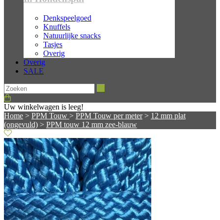
Denkspeelgoed
Knuffels
Natuurlijke snacks
Tasjes
Overig
Overig
SALE
Zoeken
Uw winkelwagen is leeg!
Home
>
PPM Touw
>
PPM Touw per meter
>
12 mm plat
(ongevuld)
>
PPM touw 12 mm zee-blauw