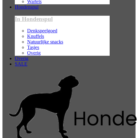
Wartels
Hondenspul
In Hondenspul
Denkspeelgoed
Knuffels
Natuurlijke snacks
Tasjes
Overig
Overig
SALE