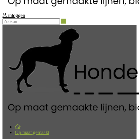
inloggen
Zoeken
Op maat gemaakt