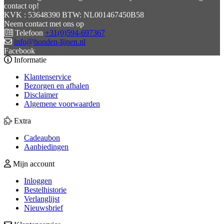
contact op!
KVK : 53648390 BTW: NL001467450B58
Neem contact met ons op
Telefoon
+31(0)594-697367
info@honden-lijnen.nl
Facebook
Informatie
Klantenservice
Bezorgen en afhalen
Disclaimer
Algemene voorwaarden
Extra
Cadeaubon
Aanbiedingen
Mijn account
Inloggen
Bestelhistorie
Verlanglijst
Nieuwsbrief