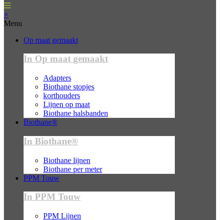
×
Menu
Op maat gemaakt
In Op maat gemaakt
Adapters
Biothane stopjes
korthouders
Lijnen op maat
Biothane halsbanden
Biothane®
In Biothane®
Biothane lijnen
Biothane per meter
PPM Touw
In PPM Touw
PPM Lijnen