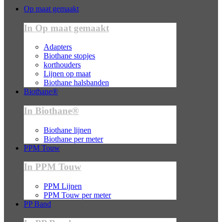
Op maat gemaakt
In Op maat gemaakt
Adapters
Biothane stopjes
korthouders
Lijnen op maat
Biothane halsbanden
Biothane®
In Biothane®
Biothane lijnen
Biothane per meter
PPM Touw
In PPM Touw
PPM Lijnen
PPM Touw per meter
PP Band