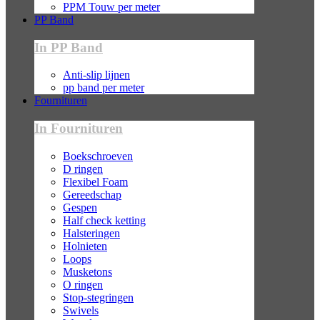
PPM Touw per meter
PP Band
In PP Band
Anti-slip lijnen
pp band per meter
Fournituren
In Fournituren
Boekschroeven
D ringen
Flexibel Foam
Gereedschap
Gespen
Half check ketting
Halsteringen
Holnieten
Loops
Musketons
O ringen
Stop-stegringen
Swivels