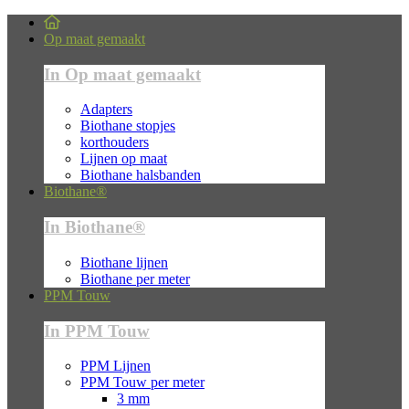
Op maat gemaakt
In Op maat gemaakt
Adapters
Biothane stopjes
korthouders
Lijnen op maat
Biothane halsbanden
Biothane®
In Biothane®
Biothane lijnen
Biothane per meter
PPM Touw
In PPM Touw
PPM Lijnen
PPM Touw per meter
3 mm