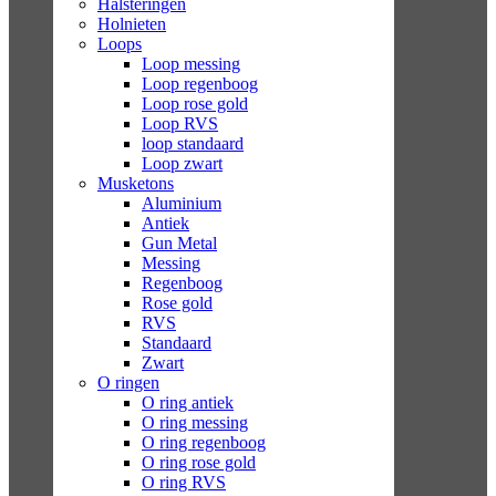
Halsteringen
Holnieten
Loops
Loop messing
Loop regenboog
Loop rose gold
Loop RVS
loop standaard
Loop zwart
Musketons
Aluminium
Antiek
Gun Metal
Messing
Regenboog
Rose gold
RVS
Standaard
Zwart
O ringen
O ring antiek
O ring messing
O ring regenboog
O ring rose gold
O ring RVS