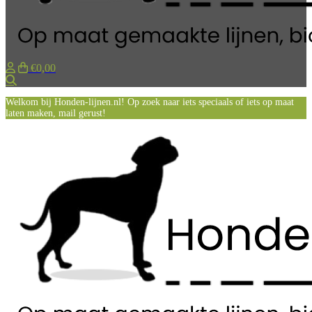
€0,00
Zoeken
Welkom bij Honden-lijnen.nl! Op zoek naar iets speciaals of iets op maat
laten maken, mail gerust!