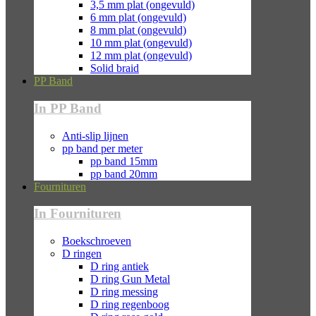
3,5 mm plat (ongevuld)
6 mm plat (ongevuld)
8 mm plat (ongevuld)
10 mm plat (ongevuld)
12 mm plat (ongevuld)
Solid braid
PP Band
In PP Band
Anti-slip lijnen
pp band per meter
pp band 15mm
pp band 20mm
Fournituren
In Fournituren
Boekschroeven
D ringen
D ring antiek
D ring Gun Metal
D ring messing
D ring regenboog