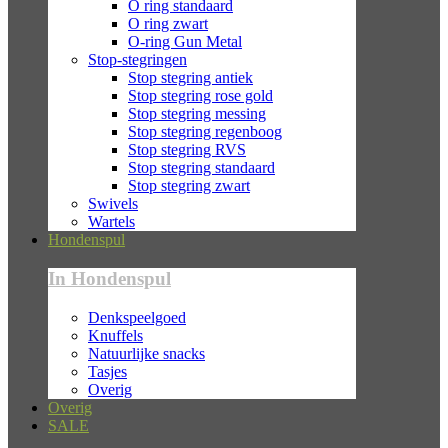
O ring standaard
O ring zwart
O-ring Gun Metal
Stop-stegringen
Stop stegring antiek
Stop stegring rose gold
Stop stegring messing
Stop stegring regenboog
Stop stegring RVS
Stop stegring standaard
Stop stegring zwart
Swivels
Wartels
Hondenspul
In Hondenspul
Denkspeelgoed
Knuffels
Natuurlijke snacks
Tasjes
Overig
Overig
SALE