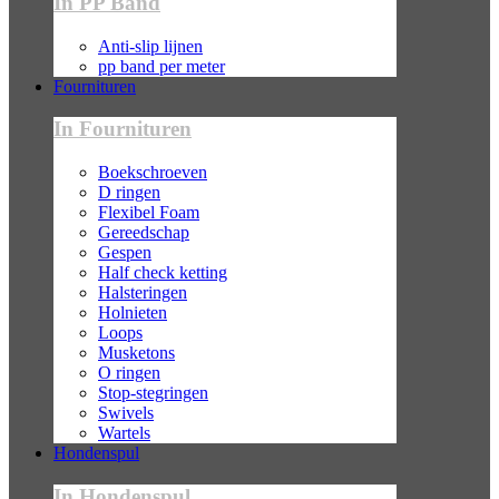
In PP Band
Anti-slip lijnen
pp band per meter
Fournituren
In Fournituren
Boekschroeven
D ringen
Flexibel Foam
Gereedschap
Gespen
Half check ketting
Halsteringen
Holnieten
Loops
Musketons
O ringen
Stop-stegringen
Swivels
Wartels
Hondenspul
In Hondenspul