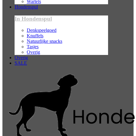
Wartels
Hondenspul
In Hondenspul
Denkspeelgoed
Knuffels
Natuurlijke snacks
Tasjes
Overig
Overig
SALE