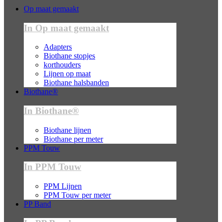
Op maat gemaakt
In Op maat gemaakt
Adapters
Biothane stopjes
korthouders
Lijnen op maat
Biothane halsbanden
Biothane®
In Biothane®
Biothane lijnen
Biothane per meter
PPM Touw
In PPM Touw
PPM Lijnen
PPM Touw per meter
PP Band