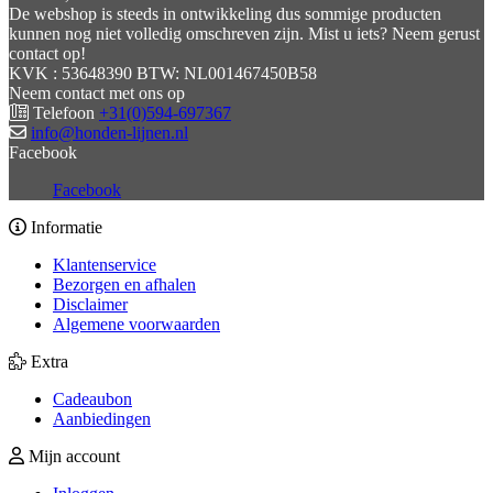
De webshop is steeds in ontwikkeling dus sommige producten
kunnen nog niet volledig omschreven zijn. Mist u iets? Neem gerust
contact op!
KVK : 53648390 BTW: NL001467450B58
Neem contact met ons op
Telefoon
+31(0)594-697367
info@honden-lijnen.nl
Facebook
Facebook
Informatie
Klantenservice
Bezorgen en afhalen
Disclaimer
Algemene voorwaarden
Extra
Cadeaubon
Aanbiedingen
Mijn account