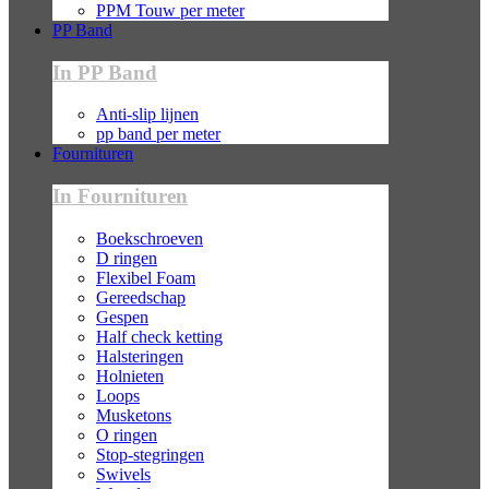
PPM Touw per meter
PP Band
In PP Band
Anti-slip lijnen
pp band per meter
Fournituren
In Fournituren
Boekschroeven
D ringen
Flexibel Foam
Gereedschap
Gespen
Half check ketting
Halsteringen
Holnieten
Loops
Musketons
O ringen
Stop-stegringen
Swivels