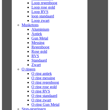
Loop regenboog
Loop rose gold
Loop RVS
loop standaard
Loop zwart
Musketons
Aluminium
Antiek
Gun Metal
Messing
Regenboog
Rose gold
RVS
Standaard
Zwart
O ringen
O ring antiek
O ring messing
O ring regenboog
O ring rose gold
O ring RVS
O ring standaard
O ring zwart
O-ring Gun Metal
Stop-stegringen