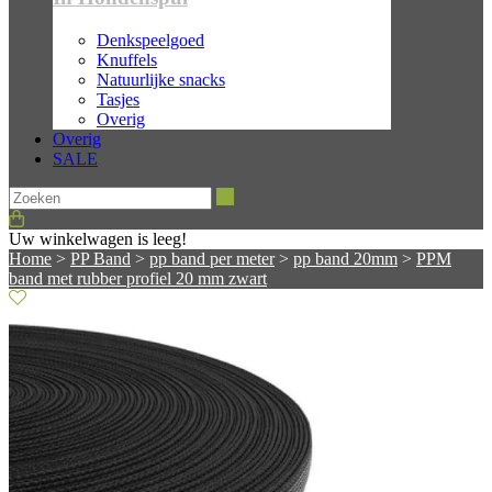
Denkspeelgoed
Knuffels
Natuurlijke snacks
Tasjes
Overig
Overig
SALE
Zoeken
Uw winkelwagen is leeg!
Home
>
PP Band
>
pp band per meter
>
pp band 20mm
>
PPM
band met rubber profiel 20 mm zwart