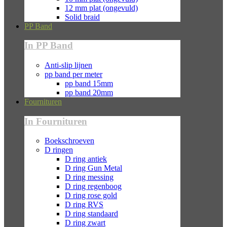
12 mm plat (ongevuld)
Solid braid
PP Band
In PP Band
Anti-slip lijnen
pp band per meter
pp band 15mm
pp band 20mm
Fournituren
In Fournituren
Boekschroeven
D ringen
D ring antiek
D ring Gun Metal
D ring messing
D ring regenboog
D ring rose gold
D ring RVS
D ring standaard
D ring zwart