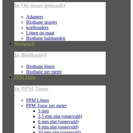
In Op maat gemaakt
Adapters
Biothane stopjes
korthouders
Lijnen op maat
Biothane halsbanden
Biothane®
In Biothane®
Biothane lijnen
Biothane per meter
PPM Touw
In PPM Touw
PPM Lijnen
PPM Touw per meter
3 mm
3,5 mm plat (ongevuld)
6 mm plat (ongevuld)
8 mm plat (ongevuld)
10 mm plat (ongevuld)