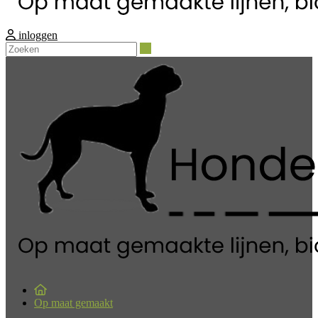
inloggen
Zoeken
Op maat gemaakt