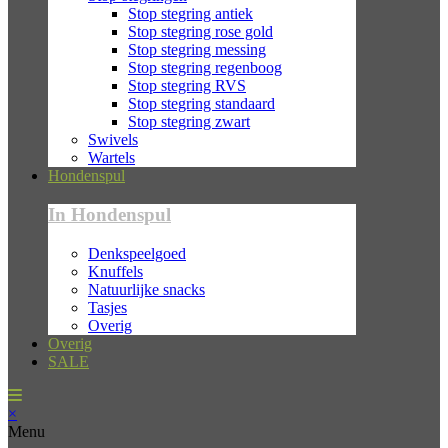
Stop stegring antiek
Stop stegring rose gold
Stop stegring messing
Stop stegring regenboog
Stop stegring RVS
Stop stegring standaard
Stop stegring zwart
Swivels
Wartels
Hondenspul
In Hondenspul
Denkspeelgoed
Knuffels
Natuurlijke snacks
Tasjes
Overig
Overig
SALE
×
Menu