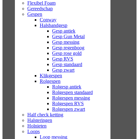
Flexibel Foam
Gereedschap
Gespen
Conway
Halsbandgesp
Gesp antiek
Gesp Gun Metal
Gesp messing
Gesp regenboog
Gesp rose gold
Gesp RVS
Gesp standaard
Gesp zwart
Klikgespen
Rolgespen
Rolgesp antiek
Rolgespen standaard
Rolgespen messing
Rolgespen RVS
Rolgespen zwart
Half check ketting
Halsteringen
Holnieten
Loops
Loop messing