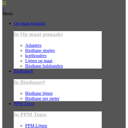
×
Menu
Op maat gemaakt
In Op maat gemaakt
Adapters
Biothane stopjes
korthouders
Lijnen op maat
Biothane halsbanden
Biothane®
In Biothane®
Biothane lijnen
Biothane per meter
PPM Touw
In PPM Touw
PPM Lijnen