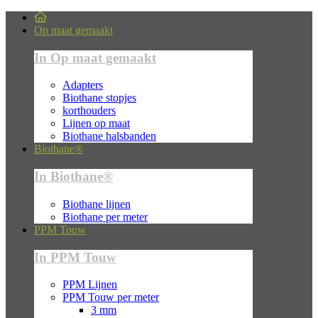
Op maat gemaakt
In Op maat gemaakt
Adapters
Biothane stopjes
korthouders
Lijnen op maat
Biothane halsbanden
Biothane®
In Biothane®
Biothane lijnen
Biothane per meter
PPM Touw
In PPM Touw
PPM Lijnen
PPM Touw per meter
3 mm