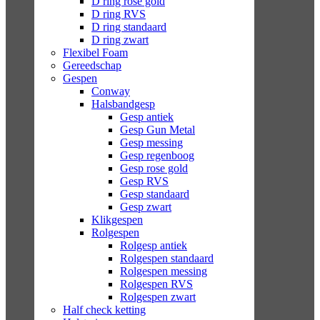
D ring rose gold
D ring RVS
D ring standaard
D ring zwart
Flexibel Foam
Gereedschap
Gespen
Conway
Halsbandgesp
Gesp antiek
Gesp Gun Metal
Gesp messing
Gesp regenboog
Gesp rose gold
Gesp RVS
Gesp standaard
Gesp zwart
Klikgespen
Rolgespen
Rolgesp antiek
Rolgespen standaard
Rolgespen messing
Rolgespen RVS
Rolgespen zwart
Half check ketting