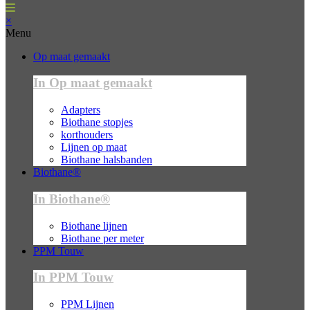
×
Menu
Op maat gemaakt
In Op maat gemaakt
Adapters
Biothane stopjes
korthouders
Lijnen op maat
Biothane halsbanden
Biothane®
In Biothane®
Biothane lijnen
Biothane per meter
PPM Touw
In PPM Touw
PPM Lijnen