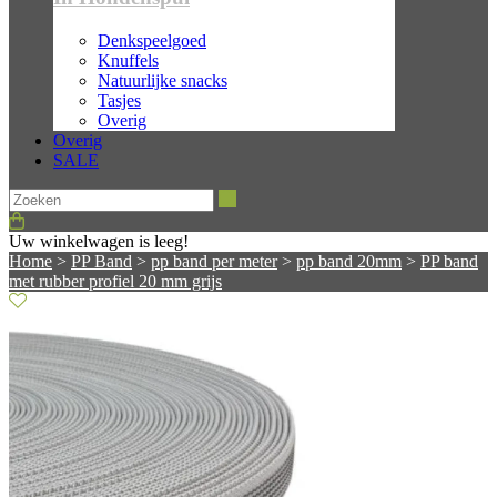
Denkspeelgoed
Knuffels
Natuurlijke snacks
Tasjes
Overig
Overig
SALE
Zoeken
Uw winkelwagen is leeg!
Home
>
PP Band
>
pp band per meter
>
pp band 20mm
>
PP band
met rubber profiel 20 mm grijs