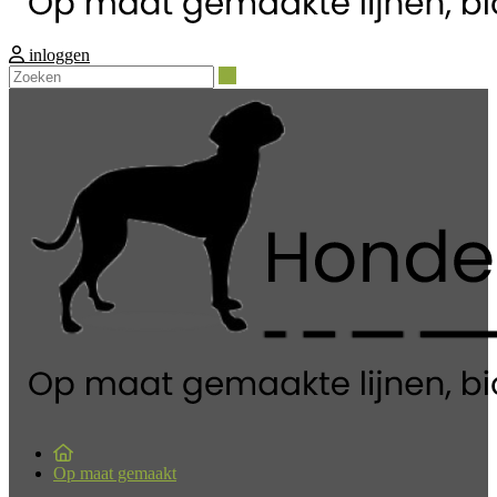
inloggen
Zoeken
Op maat gemaakt