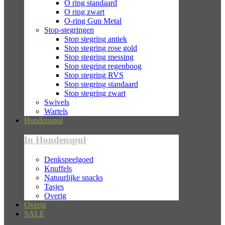
O ring standaard
O ring zwart
O-ring Gun Metal
Stop-stegringen
Stop stegring antiek
Stop stegring rose gold
Stop stegring messing
Stop stegring regenboog
Stop stegring RVS
Stop stegring standaard
Stop stegring zwart
Swivels
Wartels
Hondenspul
In Hondenspul
Denkspeelgoed
Knuffels
Natuurlijke snacks
Tasjes
Overig
Overig
SALE