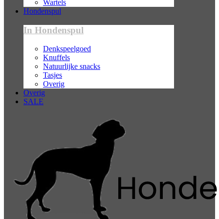
Wartels
Hondenspul
In Hondenspul
Denkspeelgoed
Knuffels
Natuurlijke snacks
Tasjes
Overig
Overig
SALE