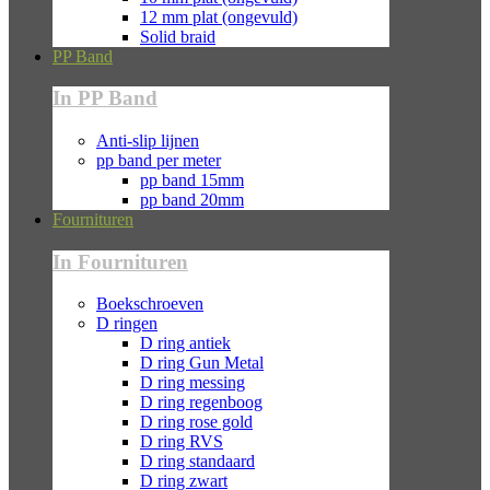
12 mm plat (ongevuld)
Solid braid
PP Band
In PP Band
Anti-slip lijnen
pp band per meter
pp band 15mm
pp band 20mm
Fournituren
In Fournituren
Boekschroeven
D ringen
D ring antiek
D ring Gun Metal
D ring messing
D ring regenboog
D ring rose gold
D ring RVS
D ring standaard
D ring zwart