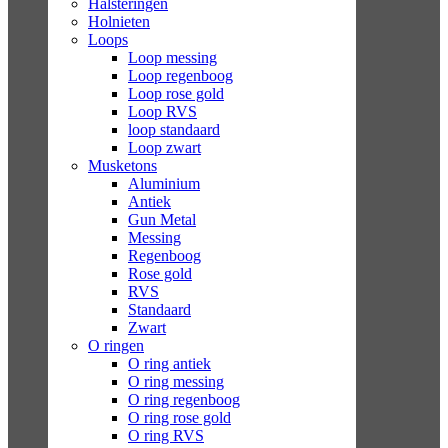
Halsteringen
Holnieten
Loops
Loop messing
Loop regenboog
Loop rose gold
Loop RVS
loop standaard
Loop zwart
Musketons
Aluminium
Antiek
Gun Metal
Messing
Regenboog
Rose gold
RVS
Standaard
Zwart
O ringen
O ring antiek
O ring messing
O ring regenboog
O ring rose gold
O ring RVS