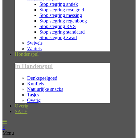
Stop stegring antiek
Stop stegring rose gold
Stop stegring messing
Stop stegring regenboog
Stop stegring RVS
Stop stegring standaard
Stop stegring zwart
Swivels
Wartels
Hondenspul
In Hondenspul
Denkspeelgoed
Knuffels
Natuurlijke snacks
Tasjes
Overig
Overig
SALE
×
Menu