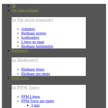
Op maat gemaakt
In Op maat gemaakt
Adapters
Biothane stopjes
korthouders
Lijnen op maat
Biothane halsbanden
Biothane®
In Biothane®
Biothane lijnen
Biothane per meter
PPM Touw
In PPM Touw
PPM Lijnen
PPM Touw per meter
3 mm