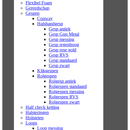
Flexibel Foam
Gereedschap
Gespen
Conway
Halsbandgesp
Gesp antiek
Gesp Gun Metal
Gesp messing
Gesp regenboog
Gesp rose gold
Gesp RVS
Gesp standaard
Gesp zwart
Klikgespen
Rolgespen
Rolgesp antiek
Rolgespen standaard
Rolgespen messing
Rolgespen RVS
Rolgespen zwart
Half check ketting
Halsteringen
Holnieten
Loops
Loop messing