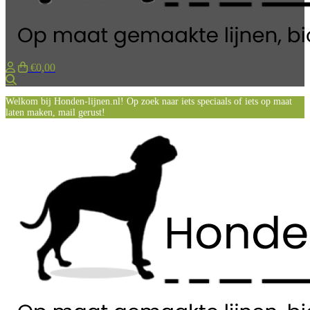
€0,00
Zoeken
Welkom bij Honden-lijnen.nl! Op zoek naar iets speciaals of iets op maat
laten maken, mail gerust!