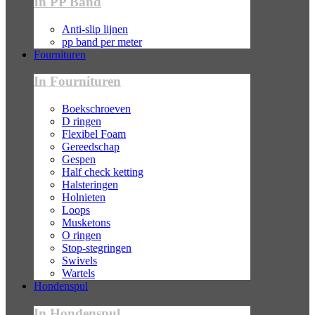
In PP Band
Anti-slip lijnen
pp band per meter
Fournituren
In Fournituren
Boekschroeven
D ringen
Flexibel Foam
Gereedschap
Gespen
Half check ketting
Halsteringen
Holnieten
Loops
Musketons
O ringen
Stop-stegringen
Swivels
Wartels
Hondenspul
In Hondenspul