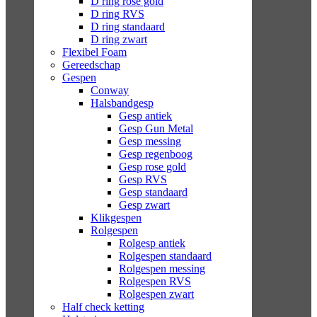
D ring rose gold
D ring RVS
D ring standaard
D ring zwart
Flexibel Foam
Gereedschap
Gespen
Conway
Halsbandgesp
Gesp antiek
Gesp Gun Metal
Gesp messing
Gesp regenboog
Gesp rose gold
Gesp RVS
Gesp standaard
Gesp zwart
Klikgespen
Rolgespen
Rolgesp antiek
Rolgespen standaard
Rolgespen messing
Rolgespen RVS
Rolgespen zwart
Half check ketting