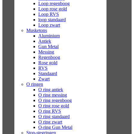
Loop regenboog
Loop rose gold
Loop RVS
loop standaard
Loop zwart
Musketons
Aluminium
Antiek
Gun Metal
Messing
Regenboog
Rose gold
RVS
Standaard
Zwart
O ringen
O ring antiek
O ring messing
O ring regenboog
O ring rose gold
O ring RVS
O ring standaard
O ring zwart
O-ring Gun Metal
Stop-stegringen