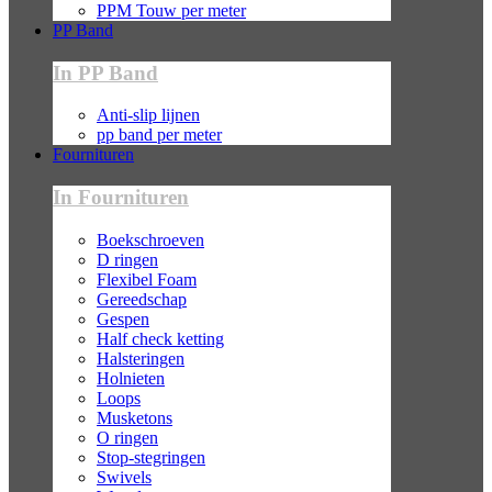
PPM Touw per meter
PP Band
In PP Band
Anti-slip lijnen
pp band per meter
Fournituren
In Fournituren
Boekschroeven
D ringen
Flexibel Foam
Gereedschap
Gespen
Half check ketting
Halsteringen
Holnieten
Loops
Musketons
O ringen
Stop-stegringen
Swivels