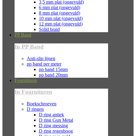
3,5 mm plat (ongevuld)
6 mm plat (ongevuld)
8 mm plat (ongevuld)
10 mm plat (ongevuld)
12 mm plat (ongevuld)
Solid braid
PP Band
In PP Band
Anti-slip lijnen
pp band per meter
pp band 15mm
pp band 20mm
Fournituren
In Fournituren
Boekschroeven
D ringen
D ring antiek
D ring Gun Metal
D ring messing
D ring regenboog