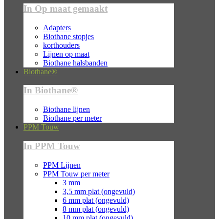
In Op maat gemaakt
Adapters
Biothane stopjes
korthouders
Lijnen op maat
Biothane halsbanden
Biothane®
In Biothane®
Biothane lijnen
Biothane per meter
PPM Touw
In PPM Touw
PPM Lijnen
PPM Touw per meter
3 mm
3,5 mm plat (ongevuld)
6 mm plat (ongevuld)
8 mm plat (ongevuld)
10 mm plat (ongevuld)