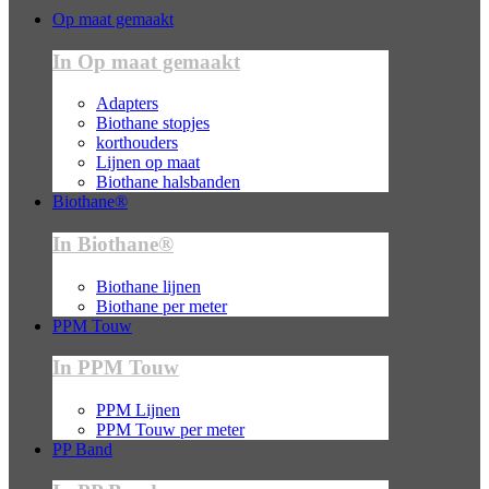
Op maat gemaakt
In Op maat gemaakt
Adapters
Biothane stopjes
korthouders
Lijnen op maat
Biothane halsbanden
Biothane®
In Biothane®
Biothane lijnen
Biothane per meter
PPM Touw
In PPM Touw
PPM Lijnen
PPM Touw per meter
PP Band