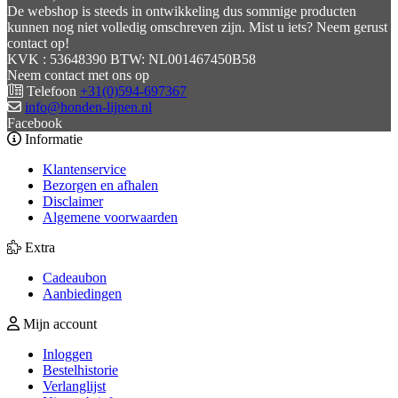
De webshop is steeds in ontwikkeling dus sommige producten
kunnen nog niet volledig omschreven zijn. Mist u iets? Neem gerust
contact op!
KVK : 53648390 BTW: NL001467450B58
Neem contact met ons op
Telefoon
+31(0)594-697367
info@honden-lijnen.nl
Facebook
Informatie
Klantenservice
Bezorgen en afhalen
Disclaimer
Algemene voorwaarden
Extra
Cadeaubon
Aanbiedingen
Mijn account
Inloggen
Bestelhistorie
Verlanglijst