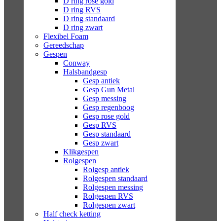
D ring rose gold
D ring RVS
D ring standaard
D ring zwart
Flexibel Foam
Gereedschap
Gespen
Conway
Halsbandgesp
Gesp antiek
Gesp Gun Metal
Gesp messing
Gesp regenboog
Gesp rose gold
Gesp RVS
Gesp standaard
Gesp zwart
Klikgespen
Rolgespen
Rolgesp antiek
Rolgespen standaard
Rolgespen messing
Rolgespen RVS
Rolgespen zwart
Half check ketting