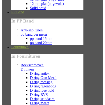
12 mm plat (ongevuld)
Solid braid
PP Band
In PP Band
Anti-slip lijnen
pp band per meter
pp band 15mm
pp band 20mm
Fournituren
In Fournituren
Boekschroeven
D ringen
D ring antiek
D ring Gun Metal
D ring messing
D ring regenboog
D ring rose gold
D ring RVS
D ring standaard
D ring zwart