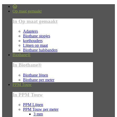
Op maat gemaakt
In Op maat gemaakt
Adapters
Biothane stopjes
korthouders
Lijnen op maat
Biothane halsbanden
Biothane®
In Biothane®
Biothane lijnen
Biothane per meter
PPM Touw
In PPM Touw
PPM Lijnen
PPM Touw per meter
3 mm