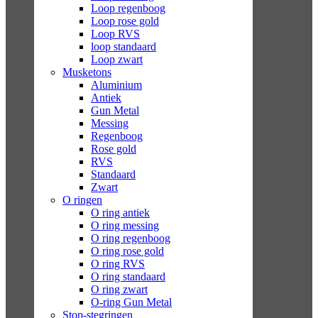
Loop regenboog
Loop rose gold
Loop RVS
loop standaard
Loop zwart
Musketons
Aluminium
Antiek
Gun Metal
Messing
Regenboog
Rose gold
RVS
Standaard
Zwart
O ringen
O ring antiek
O ring messing
O ring regenboog
O ring rose gold
O ring RVS
O ring standaard
O ring zwart
O-ring Gun Metal
Stop-stegringen