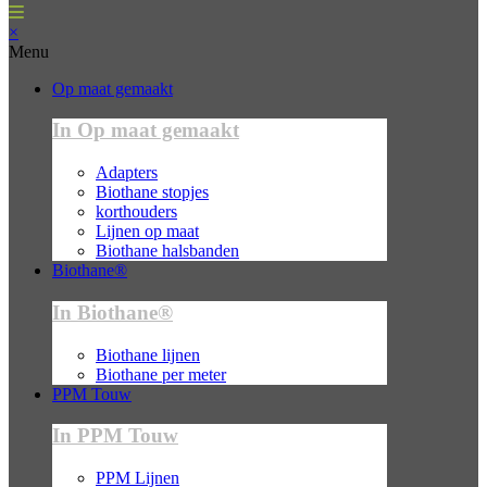
×
Menu
Op maat gemaakt
In Op maat gemaakt
Adapters
Biothane stopjes
korthouders
Lijnen op maat
Biothane halsbanden
Biothane®
In Biothane®
Biothane lijnen
Biothane per meter
PPM Touw
In PPM Touw
PPM Lijnen