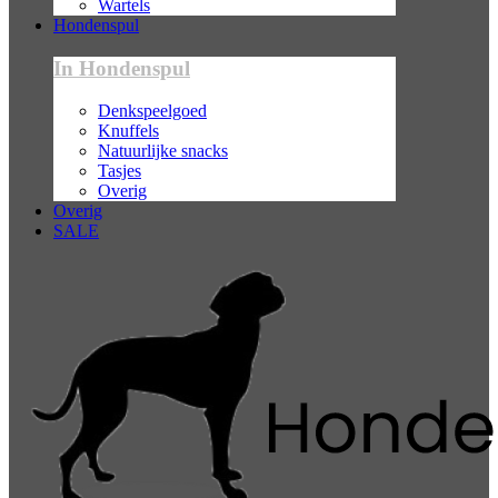
Wartels
Hondenspul
In Hondenspul
Denkspeelgoed
Knuffels
Natuurlijke snacks
Tasjes
Overig
Overig
SALE