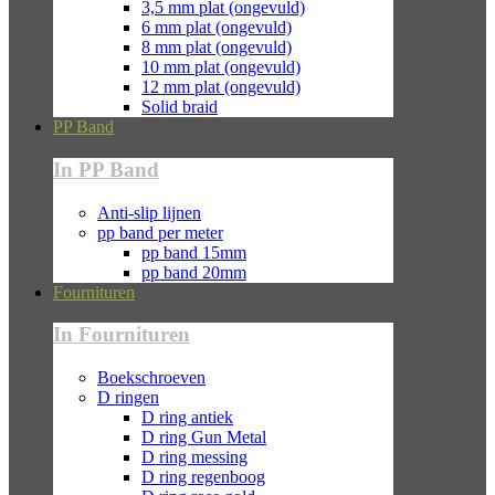
3,5 mm plat (ongevuld)
6 mm plat (ongevuld)
8 mm plat (ongevuld)
10 mm plat (ongevuld)
12 mm plat (ongevuld)
Solid braid
PP Band
In PP Band
Anti-slip lijnen
pp band per meter
pp band 15mm
pp band 20mm
Fournituren
In Fournituren
Boekschroeven
D ringen
D ring antiek
D ring Gun Metal
D ring messing
D ring regenboog