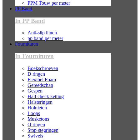
PPM Touw per meter
PP Band
In PP Band
Anti-slip lijnen
pp band per meter
Fournituren
In Fournituren
Boekschroeven
D ringen
Flexibel Foam
Gereedschap
Gespen
Half check ketting
Halsteringen
Holnieten
Loops
Musketons
O ringen
Stop-stegringen
Swivels