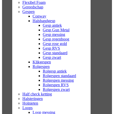
Flexibel Foam
Gereedschap
Gespen
Conway
Halsbandgesp
Gesp antiek
Gesp Gun Metal
Gesp messing
Gesp regenboog
Gesp rose gold
Gesp RVS
Gesp standaard
Gesp zwart
Klikgespen
Rolgespen
Rolgesp antiek
Rolgespen standaard
Rolgespen messing
Rolgespen RVS
Rolgespen zwart
Half check ketting
Halsteringen
Holnieten
Loops
Loop messing