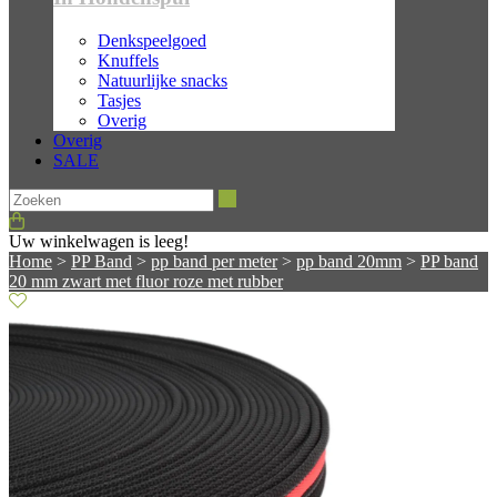
Denkspeelgoed
Knuffels
Natuurlijke snacks
Tasjes
Overig
Overig
SALE
Zoeken
Uw winkelwagen is leeg!
Home
>
PP Band
>
pp band per meter
>
pp band 20mm
>
PP band
20 mm zwart met fluor roze met rubber