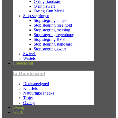
O ring standaard
O ring zwart
O-ring Gun Metal
Stop-stegringen
Stop stegring antiek
Stop stegring rose gold
Stop stegring messing
Stop stegring regenboog
Stop stegring RVS
Stop stegring standaard
Stop stegring zwart
Swivels
Wartels
Hondenspul
In Hondenspul
Denkspeelgoed
Knuffels
Natuurlijke snacks
Tasjes
Overig
Overig
SALE