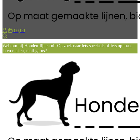
€0,00
Zoeken
Welkom bij Honden-lijnen.nl! Op zoek naar iets speciaals of iets op maat
laten maken, mail gerust!