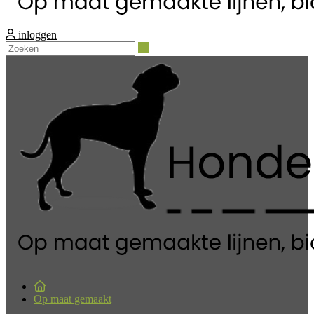
inloggen
Zoeken
Op maat gemaakt