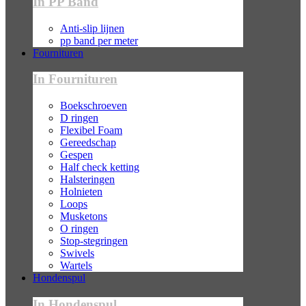
In PP Band
Anti-slip lijnen
pp band per meter
Fournituren
In Fournituren
Boekschroeven
D ringen
Flexibel Foam
Gereedschap
Gespen
Half check ketting
Halsteringen
Holnieten
Loops
Musketons
O ringen
Stop-stegringen
Swivels
Wartels
Hondenspul
In Hondenspul