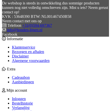
De webshop is steeds in ontwikkeling dus sommige producten
kunnen nog niet volledig omschreven zijn. Mist u iets? Neem gerust
contact op!
KVK : 53648390 BTW: NL001467450B58
Neem contact met ons op
Telefoon
+31(0)594-697367
info@honden-lijnen.nl
Facebook
Informatie
Klantenservice
Bezorgen en afhalen
Disclaimer
Algemene voorwaarden
Extra
Cadeaubon
Aanbiedingen
Mijn account
Inloggen
Bestelhistorie
Verlanglijst