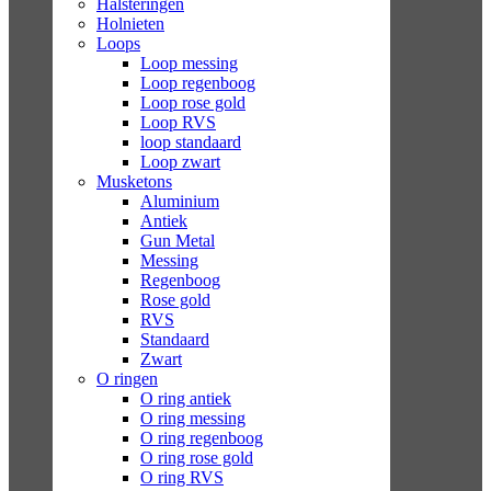
Halsteringen
Holnieten
Loops
Loop messing
Loop regenboog
Loop rose gold
Loop RVS
loop standaard
Loop zwart
Musketons
Aluminium
Antiek
Gun Metal
Messing
Regenboog
Rose gold
RVS
Standaard
Zwart
O ringen
O ring antiek
O ring messing
O ring regenboog
O ring rose gold
O ring RVS