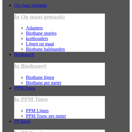
Op maat gemaakt
In Op maat gemaakt
Adapters
Biothane stopjes
korthouders
Lijnen op maat
Biothane halsbanden
Biothane®
In Biothane®
Biothane lijnen
Biothane per meter
PPM Touw
In PPM Touw
PPM Lijnen
PPM Touw per meter
PP Band