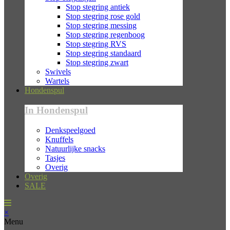
Stop stegring antiek
Stop stegring rose gold
Stop stegring messing
Stop stegring regenboog
Stop stegring RVS
Stop stegring standaard
Stop stegring zwart
Swivels
Wartels
Hondenspul
In Hondenspul
Denkspeelgoed
Knuffels
Natuurlijke snacks
Tasjes
Overig
Overig
SALE
×
Menu