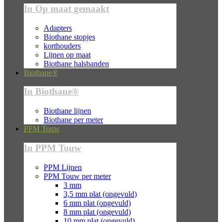
In Op maat gemaakt
Adapters
Biothane stopjes
korthouders
Lijnen op maat
Biothane halsbanden
Biothane®
In Biothane®
Biothane lijnen
Biothane per meter
PPM Touw
In PPM Touw
PPM Lijnen
PPM Touw per meter
3 mm
3,5 mm plat (ongevuld)
6 mm plat (ongevuld)
8 mm plat (ongevuld)
10 mm plat (ongevuld)