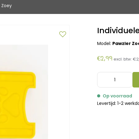
: Zoey
Individuel
Model:
Pawzler Zo
€2,99
excl. btw:
€2
Op voorraad
Levertijd: 1-2 werk