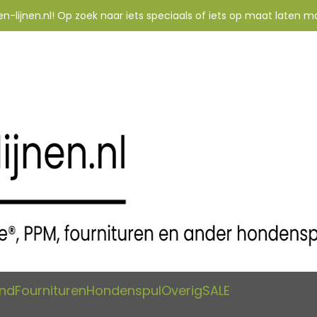
-lijnen.nl! Op zoek naar iets speciaals of iets op maat laten m
and
Fournituren
Hondenspul
Overig
SALE