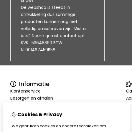
shows.
De webshop is steeds in
ontwikkeling dus sommige
producten kunnen nog niet
volledig omschreven zijn. Mist u
iets? Neem gerust contact op!
KVK : 53648390 BTW:
NL001467450B58
Informatie
Klantenservice
Ca
Bezorgen en afhalen
Aa
Disclaimer
Algemene voorwaarden
Cookies & Privacy
We gebruiken cookies en andere technieken om