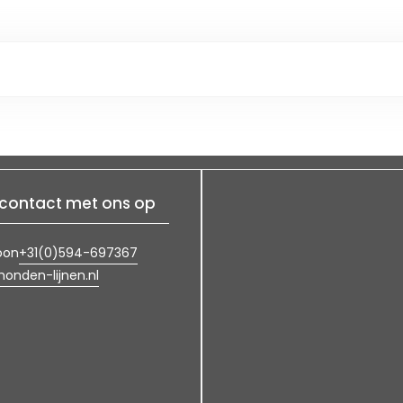
contact met ons op
+31(0)594-697367
oon
onden-lijnen.nl