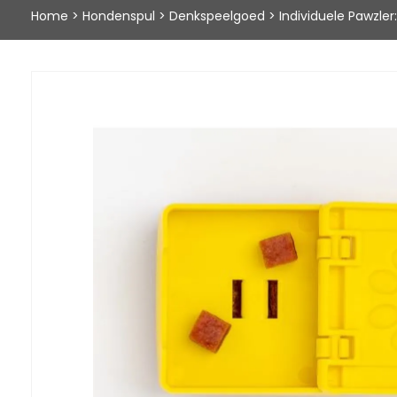
Home
>
Hondenspul
>
Denkspeelgoed
>
Individuele Pawzler