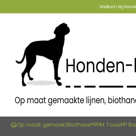
Welkom bij Honden
Op maat gemaakt
Biothane®
PPM Touw
PP B