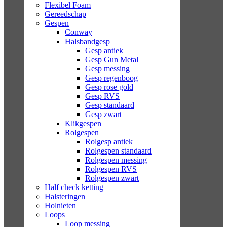
Flexibel Foam
Gereedschap
Gespen
Conway
Halsbandgesp
Gesp antiek
Gesp Gun Metal
Gesp messing
Gesp regenboog
Gesp rose gold
Gesp RVS
Gesp standaard
Gesp zwart
Klikgespen
Rolgespen
Rolgesp antiek
Rolgespen standaard
Rolgespen messing
Rolgespen RVS
Rolgespen zwart
Half check ketting
Halsteringen
Holnieten
Loops
Loop messing