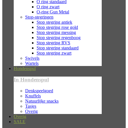
O ring standaard
O ring zwart
O-ring Gun Metal
Stop-stegringen
Stop stegring antiek
Stop stegring rose gold
Stop stegring messing
Stop stegring regenboog
Stop stegring RVS
Stop stegring standaard
Stop stegring zwart
Swivels
Wartels
Hondenspul
In Hondenspul
Denkspeelgoed
Knuffels
Natuurlijke snacks
Tasjes
Overig
Overig
SALE