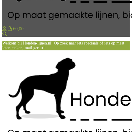
€0,00
Zoeken
Welkom bij Honden-lijnen.nl! Op zoek naar iets speciaals of iets op maat
laten maken, mail gerust!