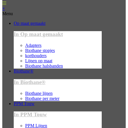
×
Menu
Op maat gemaakt
In Op maat gemaakt
Adapters
Biothane stopjes
korthouders
Lijnen op maat
Biothane halsbanden
Biothane®
In Biothane®
Biothane lijnen
Biothane per meter
PPM Touw
In PPM Touw
PPM Lijnen