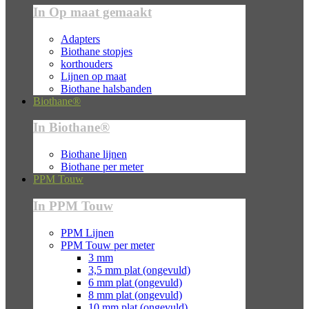
In Op maat gemaakt
Adapters
Biothane stopjes
korthouders
Lijnen op maat
Biothane halsbanden
Biothane®
In Biothane®
Biothane lijnen
Biothane per meter
PPM Touw
In PPM Touw
PPM Lijnen
PPM Touw per meter
3 mm
3,5 mm plat (ongevuld)
6 mm plat (ongevuld)
8 mm plat (ongevuld)
10 mm plat (ongevuld)