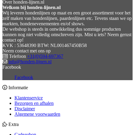
Over honden-lijnen.nl
Welkom bij honden-lijnen.nl
Wij leveren hondenlijnen op maat en een groot assortiment voor het
zelf maken van hondenlijnen, paardenlijnen etc. Tevens staan we op
markten, hondenevenementen en/of shows.
De webshop is steeds in ontwikkeling dus sommige producten
kunnen nog niet volledig omschreven zijn. Mist u iets? Neem gerust
contact op!
KVK : 53648390 BTW: NL001467450B58
Neem contact met ons op
Telefoon
+31(0)594-697367
info@honden-lijnen.nl
Facebook
Facebook
Informatie
Klantenservice
Bezorgen en afhalen
Disclaimer
Algemene voorwaarden
Extra
Cadeaubon