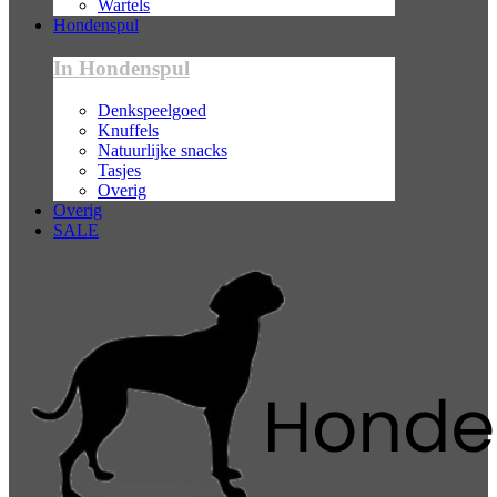
Wartels
Hondenspul
In Hondenspul
Denkspeelgoed
Knuffels
Natuurlijke snacks
Tasjes
Overig
Overig
SALE