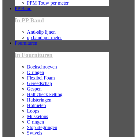
PPM Touw per meter
PP Band
In PP Band
Anti-slip lijnen
pp band per meter
Fournituren
In Fournituren
Boekschroeven
D ringen
Flexibel Foam
Gereedschap
Gespen
Half check ketting
Halsteringen
Holnieten
Loops
Musketons
O ringen
Stop-stegringen
Swivels