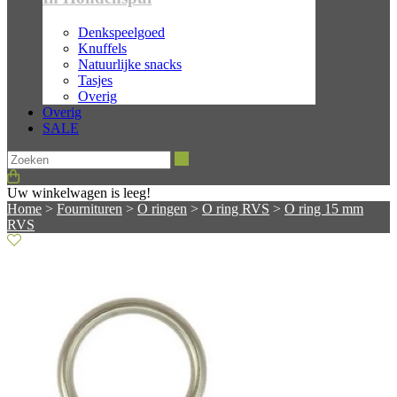
Denkspeelgoed
Knuffels
Natuurlijke snacks
Tasjes
Overig
Overig
SALE
Zoeken
Uw winkelwagen is leeg!
Home
>
Fournituren
>
O ringen
>
O ring RVS
>
O ring 15 mm
RVS