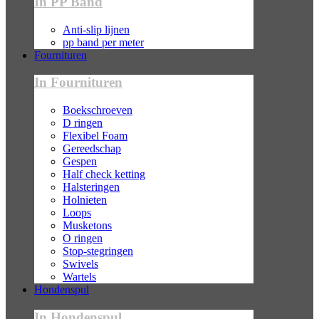
In PP Band
Anti-slip lijnen
pp band per meter
Fournituren
In Fournituren
Boekschroeven
D ringen
Flexibel Foam
Gereedschap
Gespen
Half check ketting
Halsteringen
Holnieten
Loops
Musketons
O ringen
Stop-stegringen
Swivels
Wartels
Hondenspul
In Hondenspul