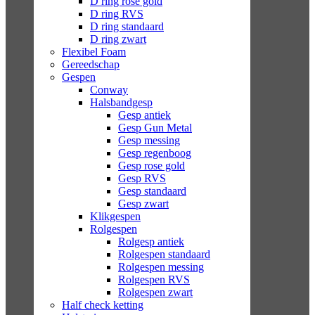
D ring rose gold
D ring RVS
D ring standaard
D ring zwart
Flexibel Foam
Gereedschap
Gespen
Conway
Halsbandgesp
Gesp antiek
Gesp Gun Metal
Gesp messing
Gesp regenboog
Gesp rose gold
Gesp RVS
Gesp standaard
Gesp zwart
Klikgespen
Rolgespen
Rolgesp antiek
Rolgespen standaard
Rolgespen messing
Rolgespen RVS
Rolgespen zwart
Half check ketting