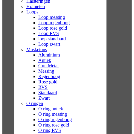
Halsteringen
Holnieten
Loops
Loop messing
Loop regenboog
Loop rose gold
Loop RVS
loop standaard
Loop zwart
Musketons
Aluminium
Antiek
Gun Metal
Messing
Regenboog
Rose gold
RVS
Standaard
Zwart
O ringen
O ring antiek
O ring messing
O ring regenboog
O ring rose gold
O ring RVS