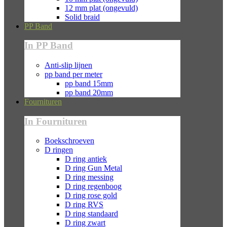
12 mm plat (ongevuld)
Solid braid
PP Band
In PP Band
Anti-slip lijnen
pp band per meter
pp band 15mm
pp band 20mm
Fournituren
In Fournituren
Boekschroeven
D ringen
D ring antiek
D ring Gun Metal
D ring messing
D ring regenboog
D ring rose gold
D ring RVS
D ring standaard
D ring zwart