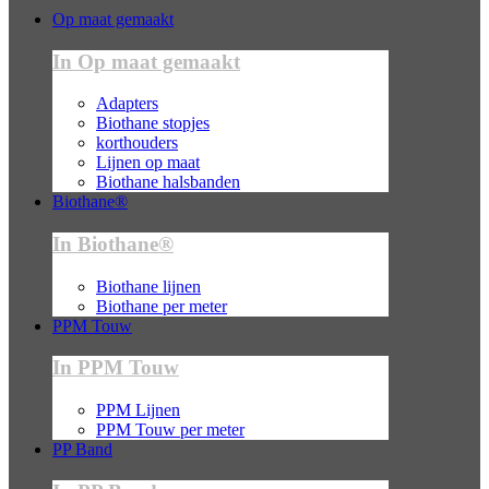
Op maat gemaakt
In Op maat gemaakt
Adapters
Biothane stopjes
korthouders
Lijnen op maat
Biothane halsbanden
Biothane®
In Biothane®
Biothane lijnen
Biothane per meter
PPM Touw
In PPM Touw
PPM Lijnen
PPM Touw per meter
PP Band