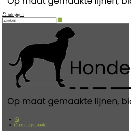
inloggen
Zoeken
Op maat gemaakt