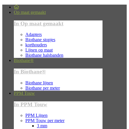
Op maat gemaakt
In Op maat gemaakt
Adapters
Biothane stopjes
korthouders
Lijnen op maat
Biothane halsbanden
Biothane®
In Biothane®
Biothane lijnen
Biothane per meter
PPM Touw
In PPM Touw
PPM Lijnen
PPM Touw per meter
3 mm