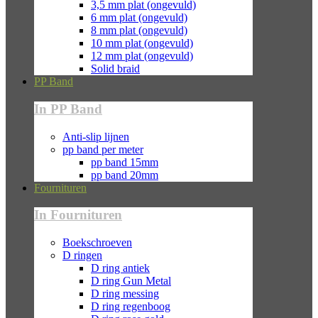
3,5 mm plat (ongevuld)
6 mm plat (ongevuld)
8 mm plat (ongevuld)
10 mm plat (ongevuld)
12 mm plat (ongevuld)
Solid braid
PP Band
In PP Band
Anti-slip lijnen
pp band per meter
pp band 15mm
pp band 20mm
Fournituren
In Fournituren
Boekschroeven
D ringen
D ring antiek
D ring Gun Metal
D ring messing
D ring regenboog