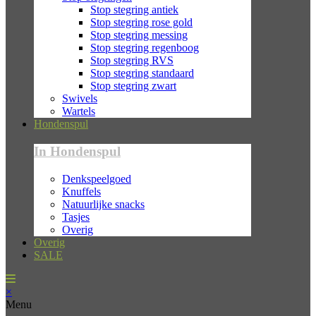
Stop stegring antiek
Stop stegring rose gold
Stop stegring messing
Stop stegring regenboog
Stop stegring RVS
Stop stegring standaard
Stop stegring zwart
Swivels
Wartels
Hondenspul
In Hondenspul
Denkspeelgoed
Knuffels
Natuurlijke snacks
Tasjes
Overig
Overig
SALE
×
Menu