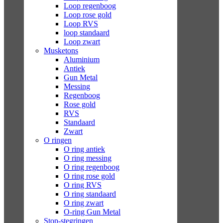
Loop regenboog
Loop rose gold
Loop RVS
loop standaard
Loop zwart
Musketons
Aluminium
Antiek
Gun Metal
Messing
Regenboog
Rose gold
RVS
Standaard
Zwart
O ringen
O ring antiek
O ring messing
O ring regenboog
O ring rose gold
O ring RVS
O ring standaard
O ring zwart
O-ring Gun Metal
Stop-stegringen