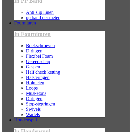
In PP Band
Anti-slip lijnen
pp band per meter
Fournituren
In Fournituren
Boekschroeven
D ringen
Flexibel Foam
Gereedschap
Gespen
Half check ketting
Halsteringen
Holnieten
Loops
Musketons
O ringen
Stop-stegringen
Swivels
Wartels
Hondenspul
In Hondenspul