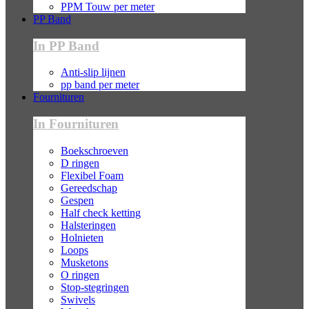
PPM Touw per meter
PP Band
In PP Band
Anti-slip lijnen
pp band per meter
Fournituren
In Fournituren
Boekschroeven
D ringen
Flexibel Foam
Gereedschap
Gespen
Half check ketting
Halsteringen
Holnieten
Loops
Musketons
O ringen
Stop-stegringen
Swivels