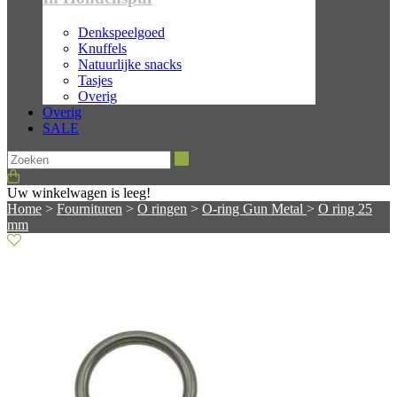
Denkspeelgoed
Knuffels
Natuurlijke snacks
Tasjes
Overig
Overig
SALE
Zoeken
Uw winkelwagen is leeg!
Home
>
Fournituren
>
O ringen
>
O-ring Gun Metal
>
O ring 25
mm