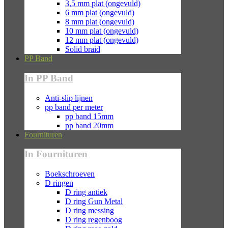
3,5 mm plat (ongevuld)
6 mm plat (ongevuld)
8 mm plat (ongevuld)
10 mm plat (ongevuld)
12 mm plat (ongevuld)
Solid braid
PP Band
In PP Band
Anti-slip lijnen
pp band per meter
pp band 15mm
pp band 20mm
Fournituren
In Fournituren
Boekschroeven
D ringen
D ring antiek
D ring Gun Metal
D ring messing
D ring regenboog