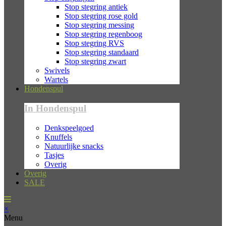
Stop stegring antiek
Stop stegring rose gold
Stop stegring messing
Stop stegring regenboog
Stop stegring RVS
Stop stegring standaard
Stop stegring zwart
Swivels
Wartels
Hondenspul
In Hondenspul
Denkspeelgoed
Knuffels
Natuurlijke snacks
Tasjes
Overig
Overig
SALE
×
Menu