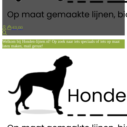
€0,00
Zoeken
Welkom bij Honden-lijnen.nl! Op zoek naar iets speciaals of iets op maat
laten maken, mail gerust!