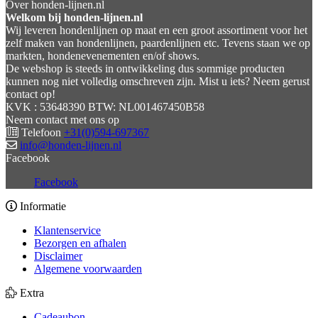
Over honden-lijnen.nl
Welkom bij honden-lijnen.nl
Wij leveren hondenlijnen op maat en een groot assortiment voor het
zelf maken van hondenlijnen, paardenlijnen etc. Tevens staan we op
markten, hondenevenementen en/of shows.
De webshop is steeds in ontwikkeling dus sommige producten
kunnen nog niet volledig omschreven zijn. Mist u iets? Neem gerust
contact op!
KVK : 53648390 BTW: NL001467450B58
Neem contact met ons op
Telefoon
+31(0)594-697367
info@honden-lijnen.nl
Facebook
Facebook
Informatie
Klantenservice
Bezorgen en afhalen
Disclaimer
Algemene voorwaarden
Extra
Cadeaubon