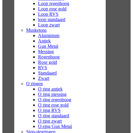
Loop regenboog
Loop rose gold
Loop RVS
loop standaard
Loop zwart
Musketons
Aluminium
Antiek
Gun Metal
Messing
Regenboog
Rose gold
RVS
Standaard
Zwart
O ringen
O ring antiek
O ring messing
O ring regenboog
O ring rose gold
O ring RVS
O ring standaard
O ring zwart
O-ring Gun Metal
Stop-stegringen