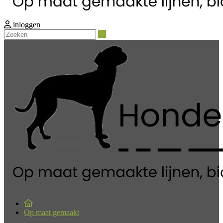
inloggen
Zoeken
Op maat gemaakt