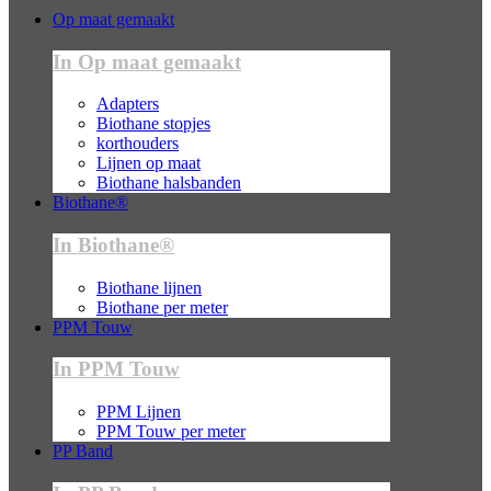
Op maat gemaakt
In Op maat gemaakt
Adapters
Biothane stopjes
korthouders
Lijnen op maat
Biothane halsbanden
Biothane®
In Biothane®
Biothane lijnen
Biothane per meter
PPM Touw
In PPM Touw
PPM Lijnen
PPM Touw per meter
PP Band