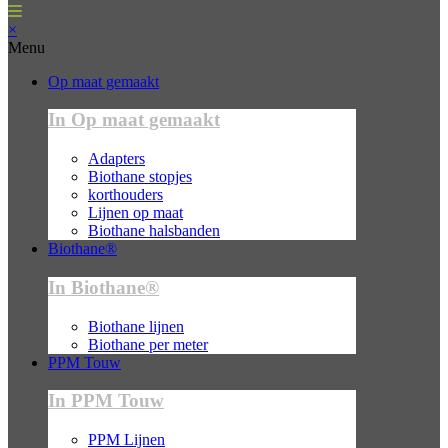
×
Menu
Op maat gemaakt
In Op maat gemaakt
Adapters
Biothane stopjes
korthouders
Lijnen op maat
Biothane halsbanden
Biothane®
In Biothane®
Biothane lijnen
Biothane per meter
PPM Touw
In PPM Touw
PPM Lijnen