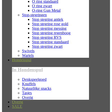
O ring standaard
O ring zwart
O-ring Gun Metal
Stop-stegringen
Stop stegring antiek
Stop stegring rose gold
Stop stegring messing
Stop stegring regenboog
Stop stegring RVS
Stop stegring standaard
Stop stegring zwart
Swivels
Wartels
Hondenspul
In Hondenspul
Denkspeelgoed
Knuffels
Natuurlijke snacks
Tasjes
Overig
Overig
SALE