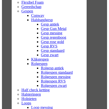
Flexibel Foam
Gereedschap
Gespen
Conway
Halsbandgesp
Gesp antiek
Gesp Gun Metal
Gesp messing
Gesp regenboog
Gesp rose gold
Gesp RVS
Gesp standaard
Gesp zwart
Klikgespen
Rolgespen
Rolgesp antiek
Rolgespen standaard
Rolgespen messing
Rolgespen RVS
Rolgespen zwart
Half check ketting
Halsteringen
Holnieten
Loops
Loop messing