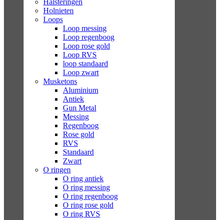
Halsteringen
Holnieten
Loops
Loop messing
Loop regenboog
Loop rose gold
Loop RVS
loop standaard
Loop zwart
Musketons
Aluminium
Antiek
Gun Metal
Messing
Regenboog
Rose gold
RVS
Standaard
Zwart
O ringen
O ring antiek
O ring messing
O ring regenboog
O ring rose gold
O ring RVS