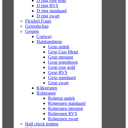
D ring rose gold
D ring RVS
D ring standaard
D ring zwart
Flexibel Foam
Gereedschap
Gespen
Conway
Halsbandgesp
Gesp antiek
Gesp Gun Metal
Gesp messing
Gesp regenboog
Gesp rose gold
Gesp RVS
Gesp standaard
Gesp zwart
Klikgespen
Rolgespen
Rolgesp antiek
Rolgespen standaard
Rolgespen messing
Rolgespen RVS
Rolgespen zwart
Half check ketting