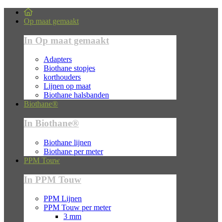
Op maat gemaakt
In Op maat gemaakt
Adapters
Biothane stopjes
korthouders
Lijnen op maat
Biothane halsbanden
Biothane®
In Biothane®
Biothane lijnen
Biothane per meter
PPM Touw
In PPM Touw
PPM Lijnen
PPM Touw per meter
3 mm