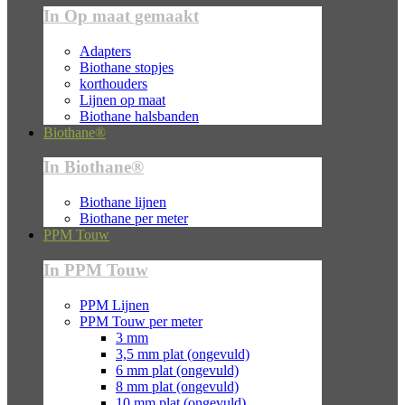
In Op maat gemaakt
Adapters
Biothane stopjes
korthouders
Lijnen op maat
Biothane halsbanden
Biothane®
In Biothane®
Biothane lijnen
Biothane per meter
PPM Touw
In PPM Touw
PPM Lijnen
PPM Touw per meter
3 mm
3,5 mm plat (ongevuld)
6 mm plat (ongevuld)
8 mm plat (ongevuld)
10 mm plat (ongevuld)