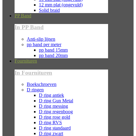
12 mm plat (ongevuld)
Solid braid
PP Band
In PP Band
Anti-slip lijnen
pp band per meter
pp band 15mm
pp band 20mm
Fournituren
In Fournituren
Boekschroeven
D ringen
D ring antiek
D ring Gun Metal
D ring messing
D ring regenboog
D ring rose gold
D ring RVS
D ring standaard
D ring zwart