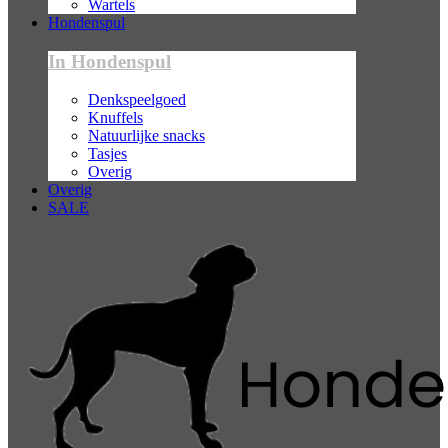
Wartels
Hondenspul
In Hondenspul
Denkspeelgoed
Knuffels
Natuurlijke snacks
Tasjes
Overig
Overig
SALE