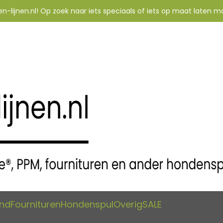
-lijnen.nl! Op zoek naar iets speciaals of iets op maat laten m
and
Fournituren
Hondenspul
Overig
SALE