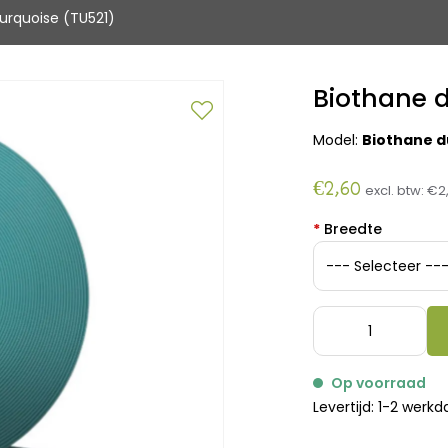
urquoise (TU521)
Biothane d
Model:
Biothane d
€2,60
excl. btw:
€2,
*
Breedte
Op voorraad
Levertijd: 1-2 werk