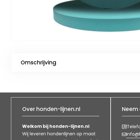
Omschrijving
Over honden-lijnen.nl
Neem 
Welkom bij honden-lijnen.nl
Telef
Wij leveren hondenlijnen op maat
info@h