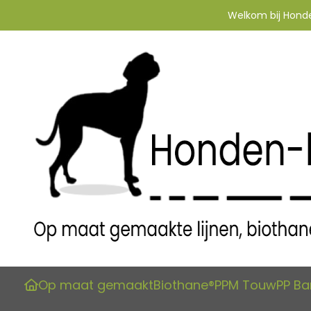
Welkom bij Honden
Op maat gemaakt
Biothane®
PPM Touw
PP B