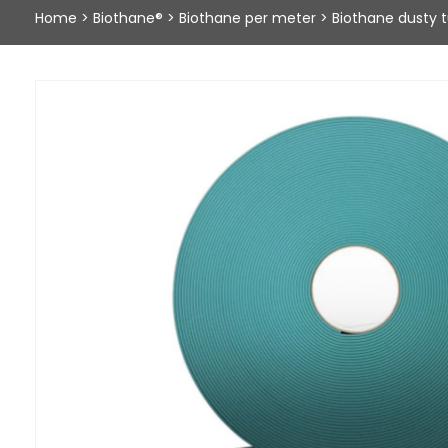
Home
>
Biothane®
>
Biothane per meter
>
Biothane dusty t