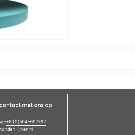
contact met ons op
+31(0)594-697367
oon
onden-lijnen.nl