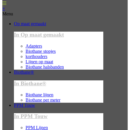
×
Menu
Op maat gemaakt
In Op maat gemaakt
Adapters
Biothane stopjes
korthouders
Lijnen op maat
Biothane halsbanden
Biothane®
In Biothane®
Biothane lijnen
Biothane per meter
PPM Touw
In PPM Touw
PPM Lijnen