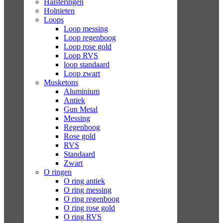
Halsteringen
Holnieten
Loops
Loop messing
Loop regenboog
Loop rose gold
Loop RVS
loop standaard
Loop zwart
Musketons
Aluminium
Antiek
Gun Metal
Messing
Regenboog
Rose gold
RVS
Standaard
Zwart
O ringen
O ring antiek
O ring messing
O ring regenboog
O ring rose gold
O ring RVS