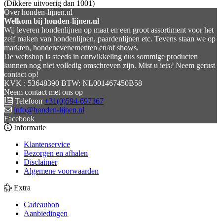
(Dikkere uitvoerig dan 1001)
Over honden-lijnen.nl
Welkom bij honden-lijnen.nl
Wij leveren hondenlijnen op maat en een groot assortiment voor het
zelf maken van hondenlijnen, paardenlijnen etc. Tevens staan we op
markten, hondenevenementen en/of shows.
De webshop is steeds in ontwikkeling dus sommige producten
kunnen nog niet volledig omschreven zijn. Mist u iets? Neem gerust
contact op!
KVK : 53648390 BTW: NL001467450B58
Neem contact met ons op
Telefoon
+31(0)594-697367
info@honden-lijnen.nl
Facebook
Informatie
Klantenservice
Bezorgen en afhalen
Disclaimer
Algemene voorwaarden
Extra
Cadeaubon
Aanbiedingen