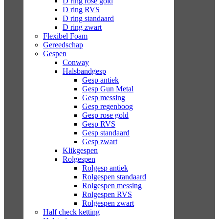
D ring rose gold
D ring RVS
D ring standaard
D ring zwart
Flexibel Foam
Gereedschap
Gespen
Conway
Halsbandgesp
Gesp antiek
Gesp Gun Metal
Gesp messing
Gesp regenboog
Gesp rose gold
Gesp RVS
Gesp standaard
Gesp zwart
Klikgespen
Rolgespen
Rolgesp antiek
Rolgespen standaard
Rolgespen messing
Rolgespen RVS
Rolgespen zwart
Half check ketting