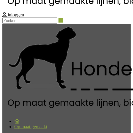
inloggen
Zoeken
Op maat gemaakt