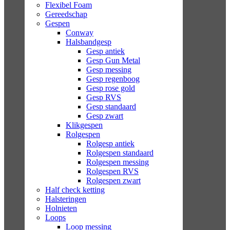
Flexibel Foam
Gereedschap
Gespen
Conway
Halsbandgesp
Gesp antiek
Gesp Gun Metal
Gesp messing
Gesp regenboog
Gesp rose gold
Gesp RVS
Gesp standaard
Gesp zwart
Klikgespen
Rolgespen
Rolgesp antiek
Rolgespen standaard
Rolgespen messing
Rolgespen RVS
Rolgespen zwart
Half check ketting
Halsteringen
Holnieten
Loops
Loop messing