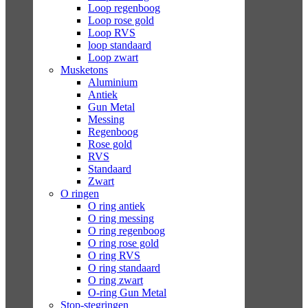
Loop regenboog
Loop rose gold
Loop RVS
loop standaard
Loop zwart
Musketons
Aluminium
Antiek
Gun Metal
Messing
Regenboog
Rose gold
RVS
Standaard
Zwart
O ringen
O ring antiek
O ring messing
O ring regenboog
O ring rose gold
O ring RVS
O ring standaard
O ring zwart
O-ring Gun Metal
Stop-stegringen