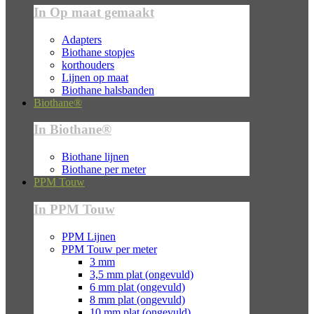
In Op maat gemaakt
Adapters
Biothane stopjes
korthouders
Lijnen op maat
Biothane halsbanden
Biothane®
In Biothane®
Biothane lijnen
Biothane per meter
PPM Touw
In PPM Touw
PPM Lijnen
PPM Touw per meter
3 mm
3,5 mm plat (ongevuld)
6 mm plat (ongevuld)
8 mm plat (ongevuld)
10 mm plat (ongevuld)