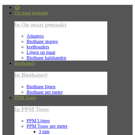
Op maat gemaakt
In Op maat gemaakt
Adapters
Biothane stopjes
korthouders
Lijnen op maat
Biothane halsbanden
Biothane®
In Biothane®
Biothane lijnen
Biothane per meter
PPM Touw
In PPM Touw
PPM Lijnen
PPM Touw per meter
3 mm