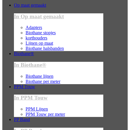
Op maat gemaakt
In Op maat gemaakt
Adapters
Biothane stopjes
korthouders
Lijnen op maat
Biothane halsbanden
Biothane®
In Biothane®
Biothane lijnen
Biothane per meter
PPM Touw
In PPM Touw
PPM Lijnen
PPM Touw per meter
PP Band