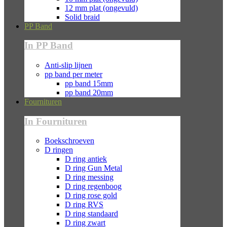
12 mm plat (ongevuld)
Solid braid
PP Band
In PP Band
Anti-slip lijnen
pp band per meter
pp band 15mm
pp band 20mm
Fournituren
In Fournituren
Boekschroeven
D ringen
D ring antiek
D ring Gun Metal
D ring messing
D ring regenboog
D ring rose gold
D ring RVS
D ring standaard
D ring zwart