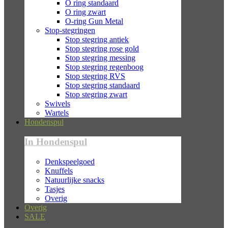
O ring standaard
O ring zwart
O-ring Gun Metal
Stop-stegringen
Stop stegring antiek
Stop stegring rose gold
Stop stegring messing
Stop stegring regenboog
Stop stegring RVS
Stop stegring standaard
Stop stegring zwart
Swivels
Wartels
Hondenspul
In Hondenspul
Denkspeelgoed
Knuffels
Natuurlijke snacks
Tasjes
Overig
Overig
SALE