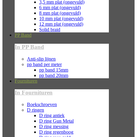
3,5 mm plat (ongevuld)
6 mm plat (ongevuld)
8 mm plat (ongevuld)
10 mm plat (ongevuld)
12 mm plat (ongevuld)
Solid braid
PP Band
In PP Band
Anti-slip lijnen
pp band per meter
pp band 15mm
pp band 20mm
Fournituren
In Fournituren
Boekschroeven
D ringen
D ring antiek
D ring Gun Metal
D ring messing
D ring regenboog