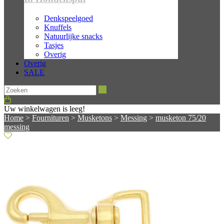
Denkspeelgoed
Knuffels
Natuurlijke snacks
Tasjes
Overig
Overig
SALE
Zoeken
Uw winkelwagen is leeg!
Home
>
Fournituren
>
Musketons
>
Messing
>
musketon 75/20
messing