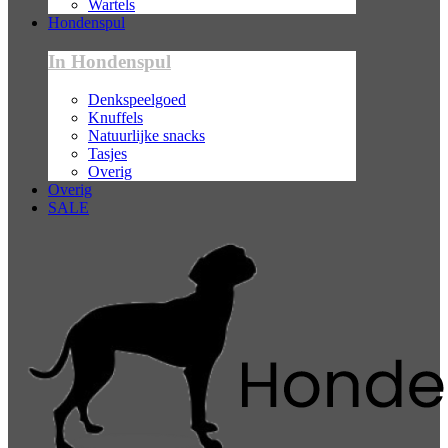
Wartels
Hondenspul
In Hondenspul
Denkspeelgoed
Knuffels
Natuurlijke snacks
Tasjes
Overig
Overig
SALE