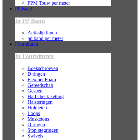
PPM Touw per meter
PP Band
In PP Band
Anti-slip lijnen
pp band per meter
Fournituren
In Fournituren
Boekschroeven
D ringen
Flexibel Foam
Gereedschap
Gespen
Half check ketting
Halsteringen
Holnieten
Loops
Musketons
O ringen
Stop-stegringen
Swivels