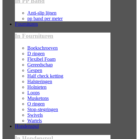
In PP Band
Anti-slip lijnen
pp band per meter
Fournituren
In Fournituren
Boekschroeven
D ringen
Flexibel Foam
Gereedschap
Gespen
Half check ketting
Halsteringen
Holnieten
Loops
Musketons
O ringen
Stop-stegringen
Swivels
Wartels
Hondenspul
In Hondenspul