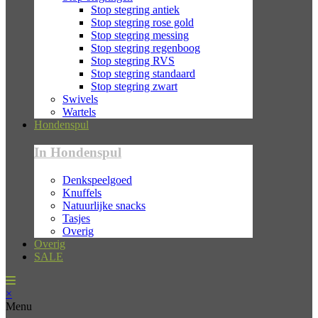
Stop stegring antiek
Stop stegring rose gold
Stop stegring messing
Stop stegring regenboog
Stop stegring RVS
Stop stegring standaard
Stop stegring zwart
Swivels
Wartels
Hondenspul
In Hondenspul
Denkspeelgoed
Knuffels
Natuurlijke snacks
Tasjes
Overig
Overig
SALE
×
Menu