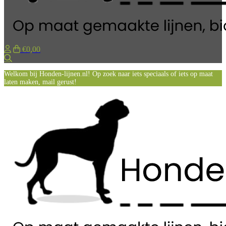
€0,00
Zoeken
Welkom bij Honden-lijnen.nl! Op zoek naar iets speciaals of iets op maat
laten maken, mail gerust!