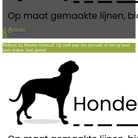
€0,00
Zoeken
Welkom bij Honden-lijnen.nl! Op zoek naar iets speciaals of iets op maat
laten maken, mail gerust!