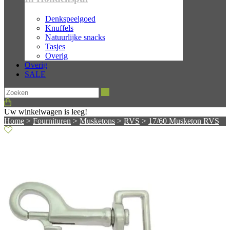
Denkspeelgoed
Knuffels
Natuurlijke snacks
Tasjes
Overig
Overig
SALE
Zoeken
Uw winkelwagen is leeg!
Home
>
Fournituren
>
Musketons
>
RVS
>
17/60 Musketon RVS