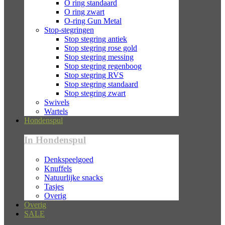
O ring standaard
O ring zwart
O-ring Gun Metal
Stop-stegringen
Stop stegring antiek
Stop stegring rose gold
Stop stegring messing
Stop stegring regenboog
Stop stegring RVS
Stop stegring standaard
Stop stegring zwart
Swivels
Wartels
Hondenspul
In Hondenspul
Denkspeelgoed
Knuffels
Natuurlijke snacks
Tasjes
Overig
Overig
SALE