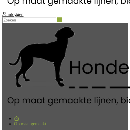
inloggen
Zoeken
Op maat gemaakt