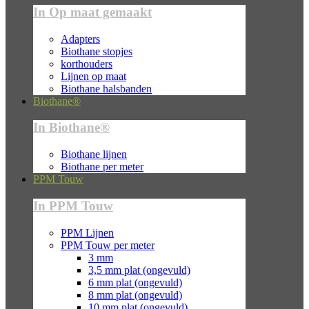
In Op maat gemaakt
Adapters
Biothane stopjes
korthouders
Lijnen op maat
Biothane halsbanden
Biothane®
In Biothane®
Biothane lijnen
Biothane per meter
PPM Touw
In PPM Touw
PPM Lijnen
PPM Touw per meter
3 mm
3,5 mm plat (ongevuld)
6 mm plat (ongevuld)
8 mm plat (ongevuld)
10 mm plat (ongevuld)