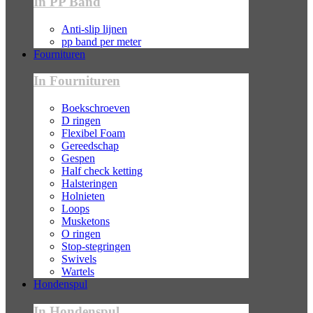
In PP Band
Anti-slip lijnen
pp band per meter
Fournituren
In Fournituren
Boekschroeven
D ringen
Flexibel Foam
Gereedschap
Gespen
Half check ketting
Halsteringen
Holnieten
Loops
Musketons
O ringen
Stop-stegringen
Swivels
Wartels
Hondenspul
In Hondenspul