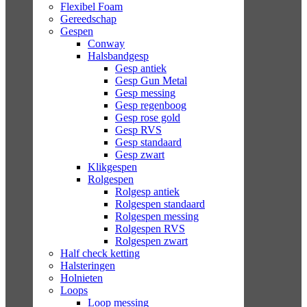
Flexibel Foam
Gereedschap
Gespen
Conway
Halsbandgesp
Gesp antiek
Gesp Gun Metal
Gesp messing
Gesp regenboog
Gesp rose gold
Gesp RVS
Gesp standaard
Gesp zwart
Klikgespen
Rolgespen
Rolgesp antiek
Rolgespen standaard
Rolgespen messing
Rolgespen RVS
Rolgespen zwart
Half check ketting
Halsteringen
Holnieten
Loops
Loop messing