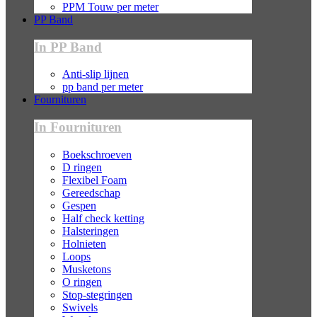
PPM Touw per meter
PP Band
In PP Band
Anti-slip lijnen
pp band per meter
Fournituren
In Fournituren
Boekschroeven
D ringen
Flexibel Foam
Gereedschap
Gespen
Half check ketting
Halsteringen
Holnieten
Loops
Musketons
O ringen
Stop-stegringen
Swivels