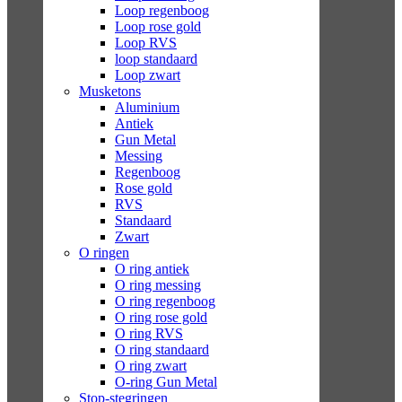
Loop regenboog
Loop rose gold
Loop RVS
loop standaard
Loop zwart
Musketons
Aluminium
Antiek
Gun Metal
Messing
Regenboog
Rose gold
RVS
Standaard
Zwart
O ringen
O ring antiek
O ring messing
O ring regenboog
O ring rose gold
O ring RVS
O ring standaard
O ring zwart
O-ring Gun Metal
Stop-stegringen