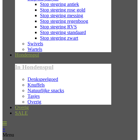
Stop stegring antiek
Stop stegring rose gold
Stop stegring messing
Stop stegring regenboog
Stop stegring RVS
Stop stegring standaard
Stop stegring zwart
Swivels
Wartels
Hondenspul
In Hondenspul
Denkspeelgoed
Knuffels
Natuurlijke snacks
Tasjes
Overig
Overig
SALE
×
Menu