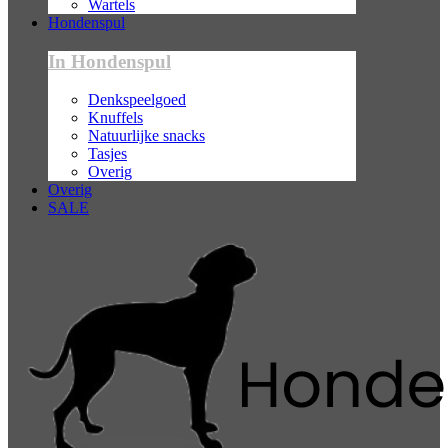
Wartels
Hondenspul
In Hondenspul
Denkspeelgoed
Knuffels
Natuurlijke snacks
Tasjes
Overig
Overig
SALE