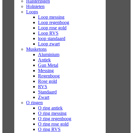
Halsteringen
Holnieten
Loops
Loop messing
Loop regenboog
Loop rose gold
Loop RVS
loop standaard
Loop zwart
Musketons
Aluminium
Antiek
Gun Metal
Messing
Regenboog
Rose gold
RVS
Standaard
Zwart
O ringen
O ring antiek
O ring messing
O ring regenboog
O ring rose gold
O ring RVS