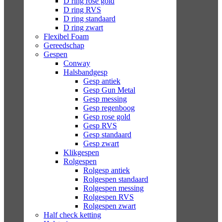
D ring rose gold
D ring RVS
D ring standaard
D ring zwart
Flexibel Foam
Gereedschap
Gespen
Conway
Halsbandgesp
Gesp antiek
Gesp Gun Metal
Gesp messing
Gesp regenboog
Gesp rose gold
Gesp RVS
Gesp standaard
Gesp zwart
Klikgespen
Rolgespen
Rolgesp antiek
Rolgespen standaard
Rolgespen messing
Rolgespen RVS
Rolgespen zwart
Half check ketting