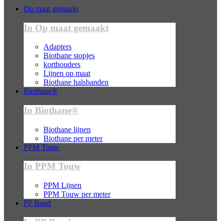
Op maat gemaakt
In Op maat gemaakt
Adapters
Biothane stopjes
korthouders
Lijnen op maat
Biothane halsbanden
Biothane®
In Biothane®
Biothane lijnen
Biothane per meter
PPM Touw
In PPM Touw
PPM Lijnen
PPM Touw per meter
PP Band