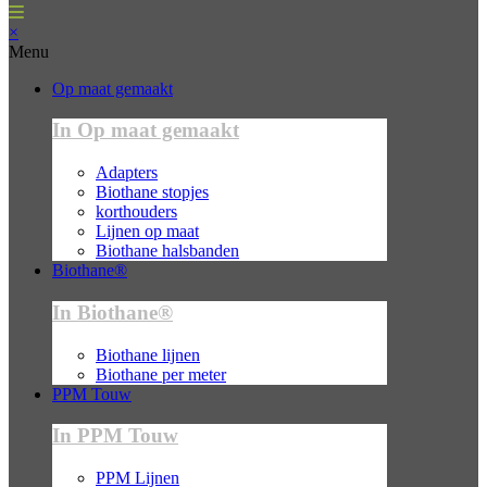
×
Menu
Op maat gemaakt
In Op maat gemaakt
Adapters
Biothane stopjes
korthouders
Lijnen op maat
Biothane halsbanden
Biothane®
In Biothane®
Biothane lijnen
Biothane per meter
PPM Touw
In PPM Touw
PPM Lijnen