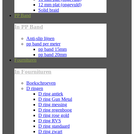
12 mm plat (ongevuld)
Solid braid
PP Band
In PP Band
Anti-slip lijnen
pp band per meter
pp band 15mm
pp band 20mm
Fournituren
In Fournituren
Boekschroeven
D ringen
D ring antiek
D ring Gun Metal
D ring messing
D ring regenboog
D ring rose gold
D ring RVS
D ring standaard
D ring zwart