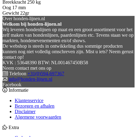
Breekkracht 250 kg
Oog 17 mm
Gewicht 22gr
Over honden-lijnen.nl
Welkom bij honden-lijnen.nl
Wij leveren hondenlijnen op maat en een groot assortiment voor het
zelf maken van hondenlijnen, paardenlijnen etc. Tevens staan we op
markten, hondenevenementen en/of shows.
De webshop is steeds in ontwikkeling dus sommige producten
kunnen nog niet volledig omschreven zijn. Mist u iets? Neem gerust
contact op!
KVK : 53648390 BTW: NL001467450B58
Neem contact met ons op
Telefoon
+31(0)594-697367
info@honden-lijnen.nl
Facebook
Informatie
Klantenservice
Bezorgen en afhalen
Disclaimer
Algemene voorwaarden
Extra