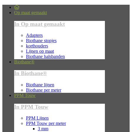
Op maat gemaakt
In Op maat gemaakt
Adapters
Biothane stopjes
korthouders
Lijnen op maat
Biothane halsbanden
Biothane®
In Biothane®
Biothane lijnen
Biothane per meter
PPM Touw
In PPM Touw
PPM Lijnen
PPM Touw per meter
3 mm