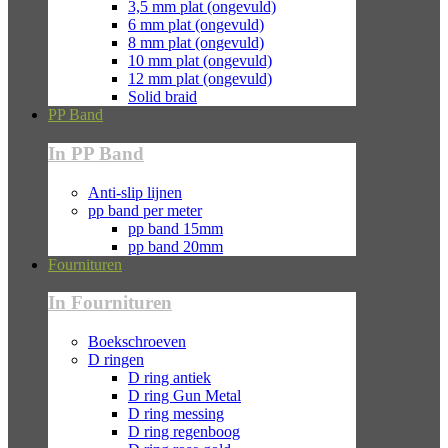
3,5 mm plat (ongevuld)
6 mm plat (ongevuld)
8 mm plat (ongevuld)
10 mm plat (ongevuld)
12 mm plat (ongevuld)
Solid braid
PP Band
In PP Band
Anti-slip lijnen
pp band per meter
pp band 15mm
pp band 20mm
Fournituren
In Fournituren
Boekschroeven
D ringen
D ring antiek
D ring Gun Metal
D ring messing
D ring regenboog