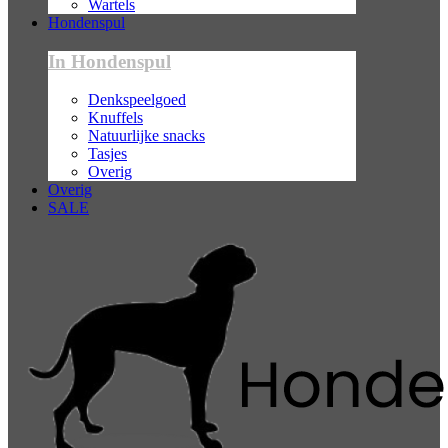
Wartels
Hondenspul
In Hondenspul
Denkspeelgoed
Knuffels
Natuurlijke snacks
Tasjes
Overig
Overig
SALE