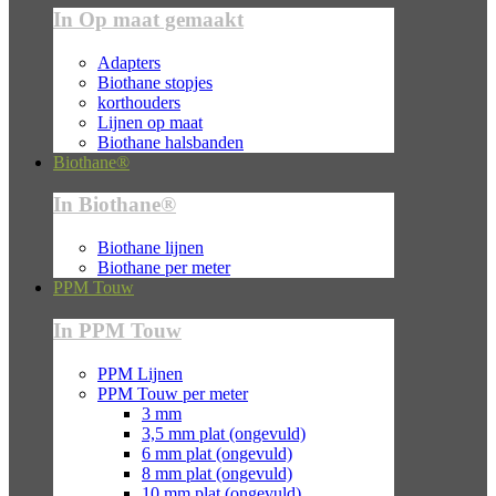
In Op maat gemaakt
Adapters
Biothane stopjes
korthouders
Lijnen op maat
Biothane halsbanden
Biothane®
In Biothane®
Biothane lijnen
Biothane per meter
PPM Touw
In PPM Touw
PPM Lijnen
PPM Touw per meter
3 mm
3,5 mm plat (ongevuld)
6 mm plat (ongevuld)
8 mm plat (ongevuld)
10 mm plat (ongevuld)