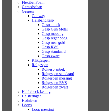
Flexibel Foam
Gereedschap
Gespen
Conway
Halsbandgesp
Gesp antiek
Gesp Gun Metal
Gesp messing
Gesp regenboog
Gesp rose gold
Gesp RVS
Gesp standaard
Gesp zwart
Klikgespen
Rolgespen
Rolgesp antiek
Rolgespen standaard
Rolgespen messing
Rolgespen RVS
Rolgespen zwart
Half check ketting
Halsteringen
Holnieten
Loops
Loop messing