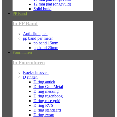
12 mm plat (ongevuld)
Solid braid
PP Band
In PP Band
Anti-slip lijnen
pp band per meter
pp band 15mm
pp band 20mm
Fournituren
In Fournituren
Boekschroeven
D ringen
D ring antiek
D ring Gun Metal
D ring messing
D ring regenboog
D ring rose gold
D ring RVS
D ring standaard
D ring zwart