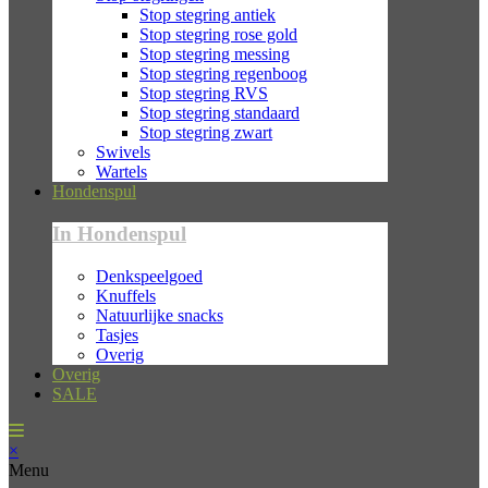
Stop stegring antiek
Stop stegring rose gold
Stop stegring messing
Stop stegring regenboog
Stop stegring RVS
Stop stegring standaard
Stop stegring zwart
Swivels
Wartels
Hondenspul
In Hondenspul
Denkspeelgoed
Knuffels
Natuurlijke snacks
Tasjes
Overig
Overig
SALE
×
Menu