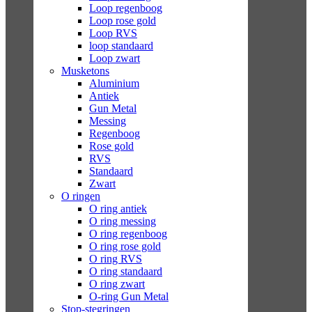
Loop regenboog
Loop rose gold
Loop RVS
loop standaard
Loop zwart
Musketons
Aluminium
Antiek
Gun Metal
Messing
Regenboog
Rose gold
RVS
Standaard
Zwart
O ringen
O ring antiek
O ring messing
O ring regenboog
O ring rose gold
O ring RVS
O ring standaard
O ring zwart
O-ring Gun Metal
Stop-stegringen