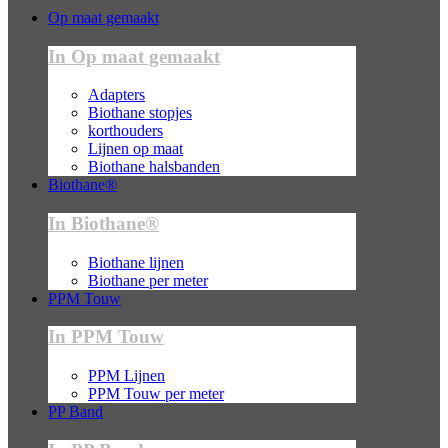
Op maat gemaakt
In Op maat gemaakt
Adapters
Biothane stopjes
korthouders
Lijnen op maat
Biothane halsbanden
Biothane®
In Biothane®
Biothane lijnen
Biothane per meter
PPM Touw
In PPM Touw
PPM Lijnen
PPM Touw per meter
PP Band