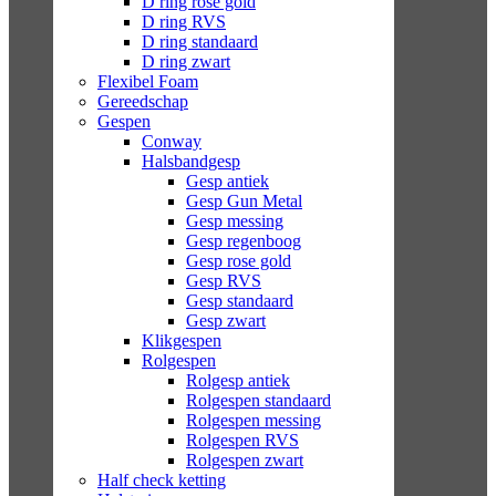
D ring rose gold
D ring RVS
D ring standaard
D ring zwart
Flexibel Foam
Gereedschap
Gespen
Conway
Halsbandgesp
Gesp antiek
Gesp Gun Metal
Gesp messing
Gesp regenboog
Gesp rose gold
Gesp RVS
Gesp standaard
Gesp zwart
Klikgespen
Rolgespen
Rolgesp antiek
Rolgespen standaard
Rolgespen messing
Rolgespen RVS
Rolgespen zwart
Half check ketting