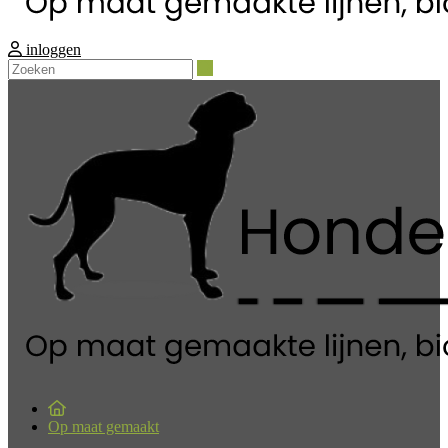
inloggen
Zoeken
Op maat gemaakt