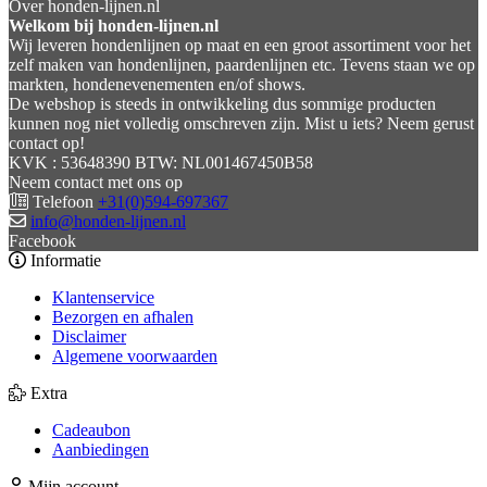
Over honden-lijnen.nl
Welkom bij honden-lijnen.nl
Wij leveren hondenlijnen op maat en een groot assortiment voor het
zelf maken van hondenlijnen, paardenlijnen etc. Tevens staan we op
markten, hondenevenementen en/of shows.
De webshop is steeds in ontwikkeling dus sommige producten
kunnen nog niet volledig omschreven zijn. Mist u iets? Neem gerust
contact op!
KVK : 53648390 BTW: NL001467450B58
Neem contact met ons op
Telefoon
+31(0)594-697367
info@honden-lijnen.nl
Facebook
Informatie
Klantenservice
Bezorgen en afhalen
Disclaimer
Algemene voorwaarden
Extra
Cadeaubon
Aanbiedingen
Mijn account