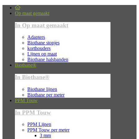
Op maat gemaakt
In Op maat gemaakt
Adapters
Biothane stopjes
korthouders
Lijnen op maat
Biothane halsbanden
Biothane®
In Biothane®
Biothane lijnen
Biothane per meter
PPM Touw
In PPM Touw
PPM Lijnen
PPM Touw per meter
3 mm