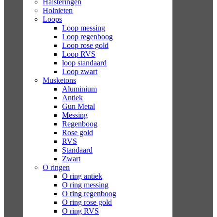
Halsteringen
Holnieten
Loops
Loop messing
Loop regenboog
Loop rose gold
Loop RVS
loop standaard
Loop zwart
Musketons
Aluminium
Antiek
Gun Metal
Messing
Regenboog
Rose gold
RVS
Standaard
Zwart
O ringen
O ring antiek
O ring messing
O ring regenboog
O ring rose gold
O ring RVS