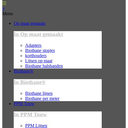
×
Menu
Op maat gemaakt
In Op maat gemaakt
Adapters
Biothane stopjes
korthouders
Lijnen op maat
Biothane halsbanden
Biothane®
In Biothane®
Biothane lijnen
Biothane per meter
PPM Touw
In PPM Touw
PPM Lijnen