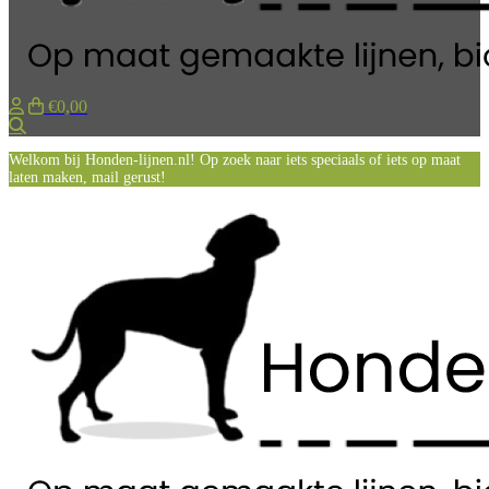
€0,00
Zoeken
Welkom bij Honden-lijnen.nl! Op zoek naar iets speciaals of iets op maat
laten maken, mail gerust!