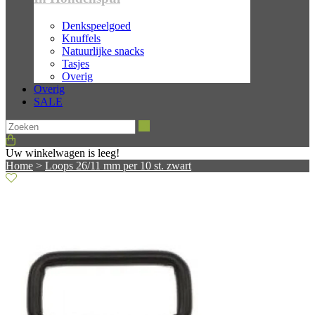
Denkspeelgoed
Knuffels
Natuurlijke snacks
Tasjes
Overig
Overig
SALE
Zoeken
Uw winkelwagen is leeg!
Home
>
Loops 26/11 mm per 10 st. zwart