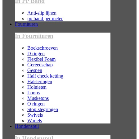
In PP Band
Anti-slip lijnen
pp band per meter
Fournituren
In Fournituren
Boekschroeven
D ringen
Flexibel Foam
Gereedschap
Gespen
Half check ketting
Halsteringen
Holnieten
Loops
Musketons
O ringen
Stop-stegringen
Swivels
Wartels
Hondenspul
In Hondenspul