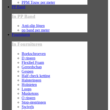
PPM Touw per meter
PP Band
In PP Band
Anti-slip lijnen
pp band per meter
Fournituren
In Fournituren
Boekschroeven
D ringen
Flexibel Foam
Gereedschap
Gespen
Half check ketting
Halsteringen
Holnieten
Loops
Musketons
O ringen
Stop-stegringen
Swivels