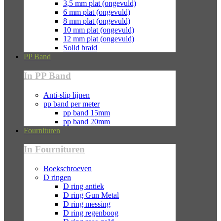
3,5 mm plat (ongevuld)
6 mm plat (ongevuld)
8 mm plat (ongevuld)
10 mm plat (ongevuld)
12 mm plat (ongevuld)
Solid braid
PP Band
In PP Band
Anti-slip lijnen
pp band per meter
pp band 15mm
pp band 20mm
Fournituren
In Fournituren
Boekschroeven
D ringen
D ring antiek
D ring Gun Metal
D ring messing
D ring regenboog