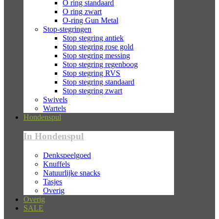
O ring standaard
O ring zwart
O-ring Gun Metal
Stop-stegringen
Stop stegring antiek
Stop stegring rose gold
Stop stegring messing
Stop stegring regenboog
Stop stegring RVS
Stop stegring standaard
Stop stegring zwart
Swivels
Wartels
Hondenspul
In Hondenspul
Denkspeelgoed
Knuffels
Natuurlijke snacks
Tasjes
Overig
Overig
SALE