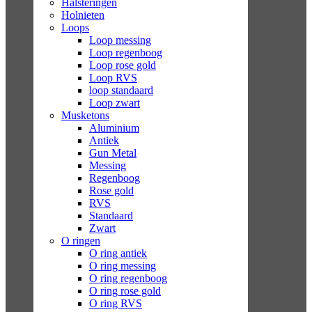
Halsteringen
Holnieten
Loops
Loop messing
Loop regenboog
Loop rose gold
Loop RVS
loop standaard
Loop zwart
Musketons
Aluminium
Antiek
Gun Metal
Messing
Regenboog
Rose gold
RVS
Standaard
Zwart
O ringen
O ring antiek
O ring messing
O ring regenboog
O ring rose gold
O ring RVS