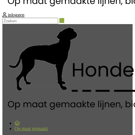
inloggen
Zoeken
Op maat gemaakt