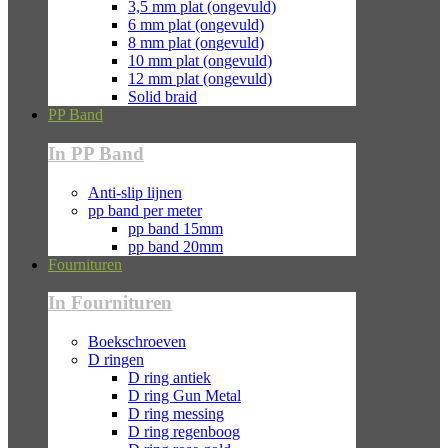
3,5 mm plat (ongevuld)
6 mm plat (ongevuld)
8 mm plat (ongevuld)
10 mm plat (ongevuld)
12 mm plat (ongevuld)
Solid braid
PP Band
In PP Band
Anti-slip lijnen
pp band per meter
pp band 15mm
pp band 20mm
Fournituren
In Fournituren
Boekschroeven
D ringen
D ring antiek
D ring Gun Metal
D ring messing
D ring regenboog