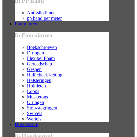
In PP Band
Anti-slip lijnen
pp band per meter
Fournituren
In Fournituren
Boekschroeven
D ringen
Flexibel Foam
Gereedschap
Gespen
Half check ketting
Halsteringen
Holnieten
Loops
Musketons
O ringen
Stop-stegringen
Swivels
Wartels
Hondenspul
In Hondenspul