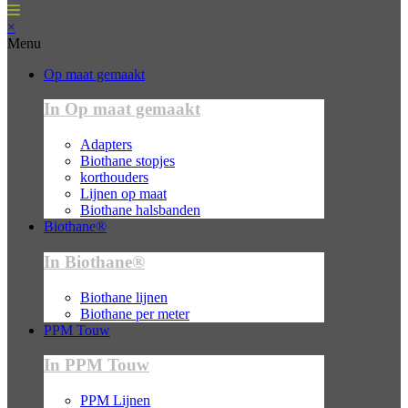
×
Menu
Op maat gemaakt
In Op maat gemaakt
Adapters
Biothane stopjes
korthouders
Lijnen op maat
Biothane halsbanden
Biothane®
In Biothane®
Biothane lijnen
Biothane per meter
PPM Touw
In PPM Touw
PPM Lijnen