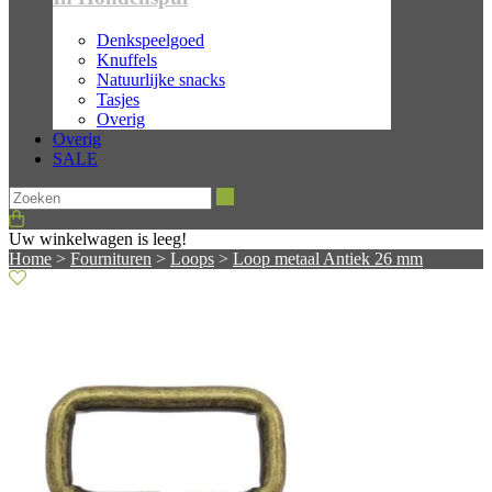
Denkspeelgoed
Knuffels
Natuurlijke snacks
Tasjes
Overig
Overig
SALE
Zoeken
Uw winkelwagen is leeg!
Home
>
Fournituren
>
Loops
>
Loop metaal Antiek 26 mm