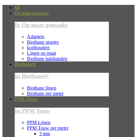
Op maat gemaakt
In Op maat gemaakt
Adapters
Biothane stopjes
korthouders
Lijnen op maat
Biothane halsbanden
Biothane®
In Biothane®
Biothane lijnen
Biothane per meter
PPM Touw
In PPM Touw
PPM Lijnen
PPM Touw per meter
3 mm