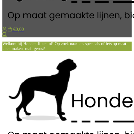
€0,00
Zoeken
Welkom bij Honden-lijnen.nl! Op zoek naar iets speciaals of iets op maat
laten maken, mail gerust!