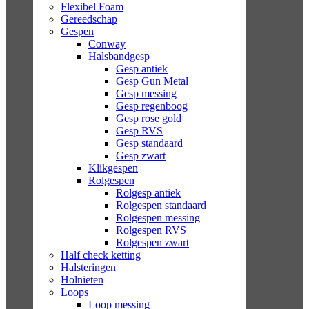
Flexibel Foam
Gereedschap
Gespen
Conway
Halsbandgesp
Gesp antiek
Gesp Gun Metal
Gesp messing
Gesp regenboog
Gesp rose gold
Gesp RVS
Gesp standaard
Gesp zwart
Klikgespen
Rolgespen
Rolgesp antiek
Rolgespen standaard
Rolgespen messing
Rolgespen RVS
Rolgespen zwart
Half check ketting
Halsteringen
Holnieten
Loops
Loop messing