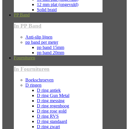
12 mm plat (ongevuld)
Solid braid
PP Band
In PP Band
Anti-slip lijnen
pp band per meter
pp band 15mm
pp band 20mm
Fournituren
In Fournituren
Boekschroeven
D ringen
D ring antiek
D ring Gun Metal
D ring messing
D ring regenboog
D ring rose gold
D ring RVS
D ring standaard
D ring zwart