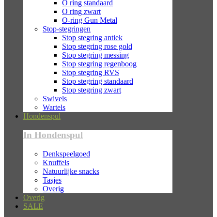
O ring standaard
O ring zwart
O-ring Gun Metal
Stop-stegringen
Stop stegring antiek
Stop stegring rose gold
Stop stegring messing
Stop stegring regenboog
Stop stegring RVS
Stop stegring standaard
Stop stegring zwart
Swivels
Wartels
Hondenspul
In Hondenspul
Denkspeelgoed
Knuffels
Natuurlijke snacks
Tasjes
Overig
Overig
SALE