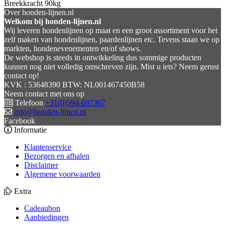
Breekkracht 90kg
Over honden-lijnen.nl
Welkom bij honden-lijnen.nl
Wij leveren hondenlijnen op maat en een groot assortiment voor het
zelf maken van hondenlijnen, paardenlijnen etc. Tevens staan we op
markten, hondenevenementen en/of shows.
De webshop is steeds in ontwikkeling dus sommige producten
kunnen nog niet volledig omschreven zijn. Mist u iets? Neem gerust
contact op!
KVK : 53648390 BTW: NL001467450B58
Neem contact met ons op
Telefoon
+31(0)594-697367
info@honden-lijnen.nl
Facebook
Informatie
Klantenservice
Bezorgen en afhalen
Disclaimer
Algemene voorwaarden
Extra
Cadeaubon
Aanbiedingen