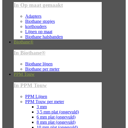
In Op maat gemaakt
Adapters
Biothane stopjes
korthouders
Lijnen op maat
Biothane halsbanden
Biothane®
In Biothane®
Biothane lijnen
Biothane per meter
PPM Touw
In PPM Touw
PPM Lijnen
PPM Touw per meter
3 mm
3,5 mm plat (ongevuld)
6 mm plat (ongevuld)
8 mm plat (ongevuld)
10 mm plat (ongevuld)