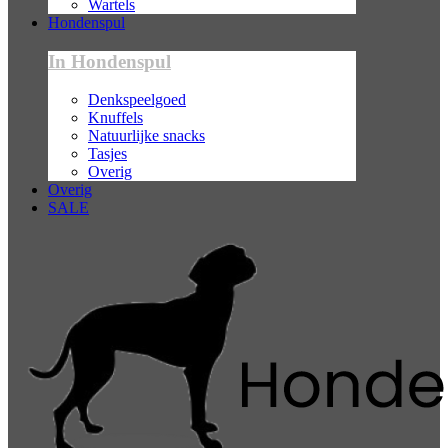
Wartels
Hondenspul
In Hondenspul
Denkspeelgoed
Knuffels
Natuurlijke snacks
Tasjes
Overig
Overig
SALE