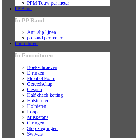
PPM Touw per meter
PP Band
In PP Band
Anti-slip lijnen
pp band per meter
Fournituren
In Fournituren
Boekschroeven
D ringen
Flexibel Foam
Gereedschap
Gespen
Half check ketting
Halsteringen
Holnieten
Loops
Musketons
O ringen
Stop-stegringen
Swivels