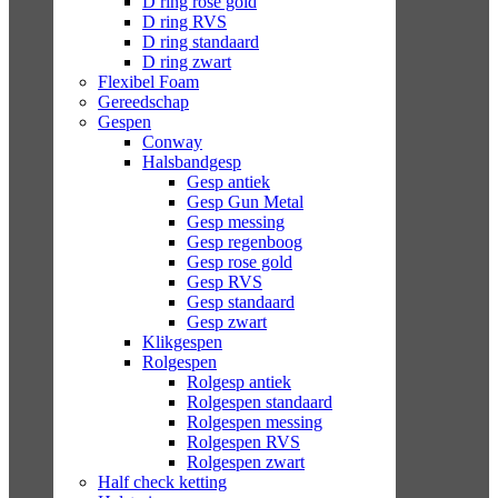
D ring rose gold
D ring RVS
D ring standaard
D ring zwart
Flexibel Foam
Gereedschap
Gespen
Conway
Halsbandgesp
Gesp antiek
Gesp Gun Metal
Gesp messing
Gesp regenboog
Gesp rose gold
Gesp RVS
Gesp standaard
Gesp zwart
Klikgespen
Rolgespen
Rolgesp antiek
Rolgespen standaard
Rolgespen messing
Rolgespen RVS
Rolgespen zwart
Half check ketting