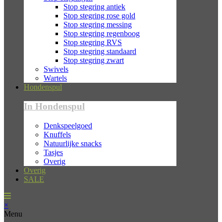
Stop stegring antiek
Stop stegring rose gold
Stop stegring messing
Stop stegring regenboog
Stop stegring RVS
Stop stegring standaard
Stop stegring zwart
Swivels
Wartels
Hondenspul
In Hondenspul
Denkspeelgoed
Knuffels
Natuurlijke snacks
Tasjes
Overig
Overig
SALE
×
Menu