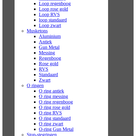
Loop regenboog
Loop rose gold
Loop RVS
loop standaard
Loop zwart
Musketons
Aluminium
Antiek
Gun Metal
Messing
Regenboog
Rose gold
RVS
Standaard
Zwart
O ringen
O ring antiek
O ring messing
O ring regenboog
O ring rose gold
O ring RVS
O ring standaard
O ring zwart
O-ring Gun Metal
Stop-stegringen