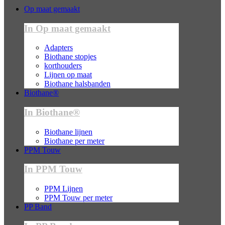
Op maat gemaakt
In Op maat gemaakt
Adapters
Biothane stopjes
korthouders
Lijnen op maat
Biothane halsbanden
Biothane®
In Biothane®
Biothane lijnen
Biothane per meter
PPM Touw
In PPM Touw
PPM Lijnen
PPM Touw per meter
PP Band