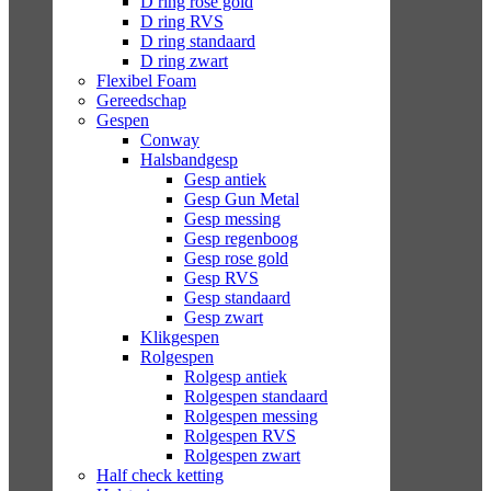
D ring rose gold
D ring RVS
D ring standaard
D ring zwart
Flexibel Foam
Gereedschap
Gespen
Conway
Halsbandgesp
Gesp antiek
Gesp Gun Metal
Gesp messing
Gesp regenboog
Gesp rose gold
Gesp RVS
Gesp standaard
Gesp zwart
Klikgespen
Rolgespen
Rolgesp antiek
Rolgespen standaard
Rolgespen messing
Rolgespen RVS
Rolgespen zwart
Half check ketting