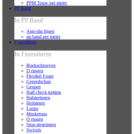
PPM Touw per meter
PP Band
In PP Band
Anti-slip lijnen
pp band per meter
Fournituren
In Fournituren
Boekschroeven
D ringen
Flexibel Foam
Gereedschap
Gespen
Half check ketting
Halsteringen
Holnieten
Loops
Musketons
O ringen
Stop-stegringen
Swivels