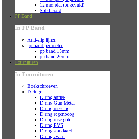
12 mm plat (ongevuld)
Solid braid
PP Band
In PP Band
Anti-slip lijnen
pp band per meter
pp band 15mm
pp band 20mm
Fournituren
In Fournituren
Boekschroeven
D ringen
D ring antiek
D ring Gun Metal
D ring messing
D ring regenboog
D ring rose gold
D ring RVS
D ring standaard
D ring zwart