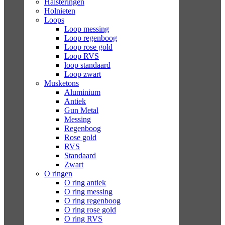
Halsteringen
Holnieten
Loops
Loop messing
Loop regenboog
Loop rose gold
Loop RVS
loop standaard
Loop zwart
Musketons
Aluminium
Antiek
Gun Metal
Messing
Regenboog
Rose gold
RVS
Standaard
Zwart
O ringen
O ring antiek
O ring messing
O ring regenboog
O ring rose gold
O ring RVS