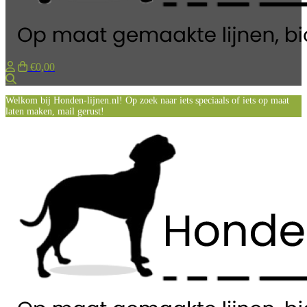
€0,00
Zoeken
Welkom bij Honden-lijnen.nl! Op zoek naar iets speciaals of iets op maat
laten maken, mail gerust!