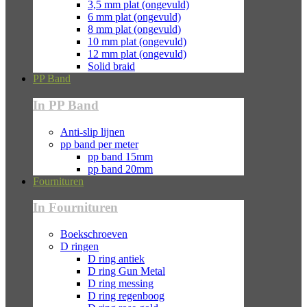
3,5 mm plat (ongevuld)
6 mm plat (ongevuld)
8 mm plat (ongevuld)
10 mm plat (ongevuld)
12 mm plat (ongevuld)
Solid braid
PP Band
In PP Band
Anti-slip lijnen
pp band per meter
pp band 15mm
pp band 20mm
Fournituren
In Fournituren
Boekschroeven
D ringen
D ring antiek
D ring Gun Metal
D ring messing
D ring regenboog