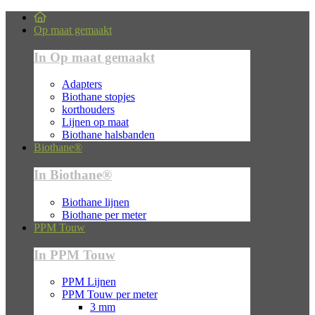
Op maat gemaakt
In Op maat gemaakt
Adapters
Biothane stopjes
korthouders
Lijnen op maat
Biothane halsbanden
Biothane®
In Biothane®
Biothane lijnen
Biothane per meter
PPM Touw
In PPM Touw
PPM Lijnen
PPM Touw per meter
3 mm