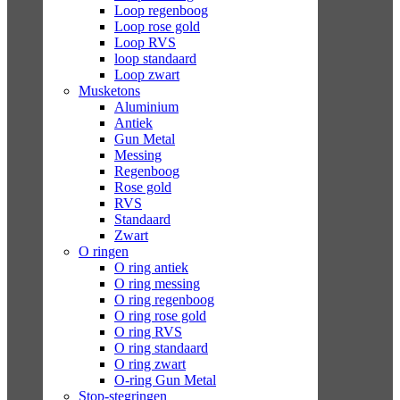
Loop regenboog
Loop rose gold
Loop RVS
loop standaard
Loop zwart
Musketons
Aluminium
Antiek
Gun Metal
Messing
Regenboog
Rose gold
RVS
Standaard
Zwart
O ringen
O ring antiek
O ring messing
O ring regenboog
O ring rose gold
O ring RVS
O ring standaard
O ring zwart
O-ring Gun Metal
Stop-stegringen