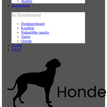
Wartels
Hondenspul
In Hondenspul
Denkspeelgoed
Knuffels
Natuurlijke snacks
Tasjes
Overig
Overig
SALE