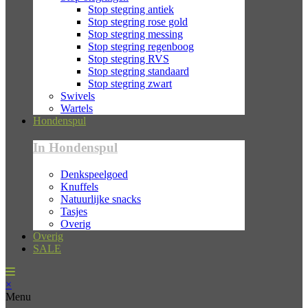
Stop stegring antiek
Stop stegring rose gold
Stop stegring messing
Stop stegring regenboog
Stop stegring RVS
Stop stegring standaard
Stop stegring zwart
Swivels
Wartels
Hondenspul
In Hondenspul
Denkspeelgoed
Knuffels
Natuurlijke snacks
Tasjes
Overig
Overig
SALE
×
Menu