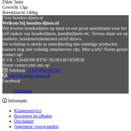
Dikte 5mm
Gewicht 13gr
Breekkracht 140kg
Over honden-lijnen.nl
Welkom bij honden-lijnen.nl
Wij leveren hondenlijnen op maat en een groot assortiment voor het
zelf maken van hondenlijnen, paardenlijnen etc. Tevens staan we op
markten, hondenevenementen en/of shows.
De webshop is steeds in ontwikkeling dus sommige producten
kunnen nog niet volledig omschreven zijn. Mist u iets? Neem gerust
contact op!
KVK : 53648390 BTW: NL001467450B58
Neem contact met ons op
Telefoon
+31(0)594-697367
info@honden-lijnen.nl
Facebook
Facebook
Informatie
Klantenservice
Bezorgen en afhalen
Disclaimer
Algemene voorwaarden