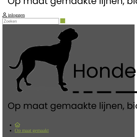
inloggen
Zoeken
Op maat gemaakt