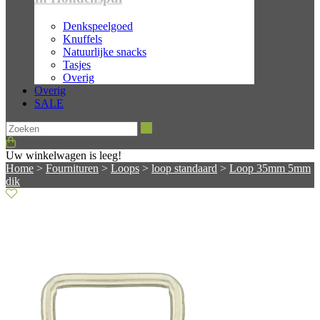
Denkspeelgoed
Knuffels
Natuurlijke snacks
Tasjes
Overig
Overig
SALE
Zoeken
Uw winkelwagen is leeg!
Home
>
Fournituren
>
Loops
>
loop standaard
>
Loop 35mm 5mm
dik