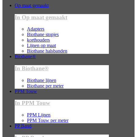
Op maat gemaakt
In Op maat gemaakt
Adapters
Biothane stopjes
korthouders
Lijnen op maat
Biothane halsbanden
Biothane®
In Biothane®
Biothane lijnen
Biothane per meter
PPM Touw
In PPM Touw
PPM Lijnen
PPM Touw per meter
PP Band