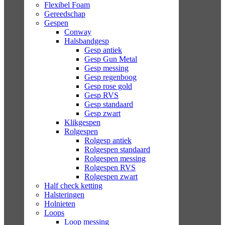
Flexibel Foam
Gereedschap
Gespen
Conway
Halsbandgesp
Gesp antiek
Gesp Gun Metal
Gesp messing
Gesp regenboog
Gesp rose gold
Gesp RVS
Gesp standaard
Gesp zwart
Klikgespen
Rolgespen
Rolgesp antiek
Rolgespen standaard
Rolgespen messing
Rolgespen RVS
Rolgespen zwart
Half check ketting
Halsteringen
Holnieten
Loops
Loop messing