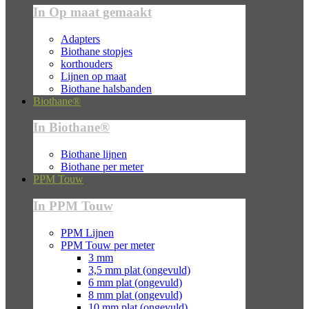
In Op maat gemaakt
Adapters
Biothane stopjes
korthouders
Lijnen op maat
Biothane halsbanden
Biothane®
In Biothane®
Biothane lijnen
Biothane per meter
PPM Touw
In PPM Touw
PPM Lijnen
PPM Touw per meter
3 mm
3,5 mm plat (ongevuld)
6 mm plat (ongevuld)
8 mm plat (ongevuld)
10 mm plat (ongevuld)