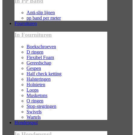
In PP Band
Anti-slip lijnen
pp band per meter
Fournituren
In Fournituren
Boekschroeven
D ringen
Flexibel Foam
Gereedschap
Gespen
Half check ketting
Halsteringen
Holnieten
Loops
Musketons
O ringen
Stop-stegringen
Swivels
Wartels
Hondenspul
In Hondenspul