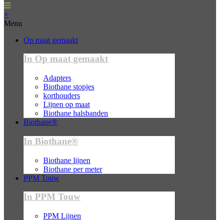
×
Menu
Op maat gemaakt
In Op maat gemaakt
Adapters
Biothane stopjes
korthouders
Lijnen op maat
Biothane halsbanden
Biothane®
In Biothane®
Biothane lijnen
Biothane per meter
PPM Touw
In PPM Touw
PPM Lijnen