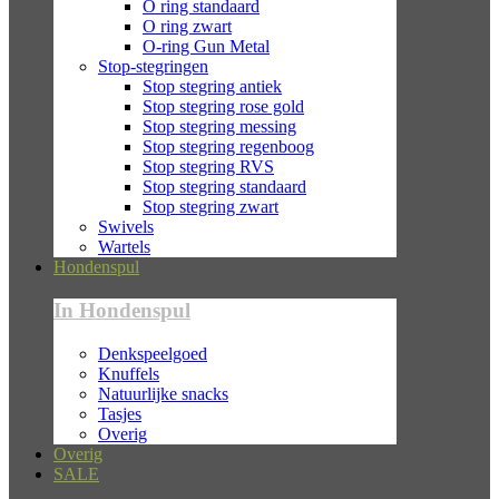
O ring standaard
O ring zwart
O-ring Gun Metal
Stop-stegringen
Stop stegring antiek
Stop stegring rose gold
Stop stegring messing
Stop stegring regenboog
Stop stegring RVS
Stop stegring standaard
Stop stegring zwart
Swivels
Wartels
Hondenspul
In Hondenspul
Denkspeelgoed
Knuffels
Natuurlijke snacks
Tasjes
Overig
Overig
SALE