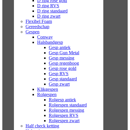
D ring rose gold
D ring RVS
D ring standaard
D ring zwart
Flexibel Foam
Gereedschap
Gespen
Conway
Halsbandgesp
Gesp antiek
Gesp Gun Metal
Gesp messing
Gesp regenboog
Gesp rose gold
Gesp RVS
Gesp standaard
Gesp zwart
Klikgespen
Rolgespen
Rolgesp antiek
Rolgespen standaard
Rolgespen messing
Rolgespen RVS
Rolgespen zwart
Half check ketting