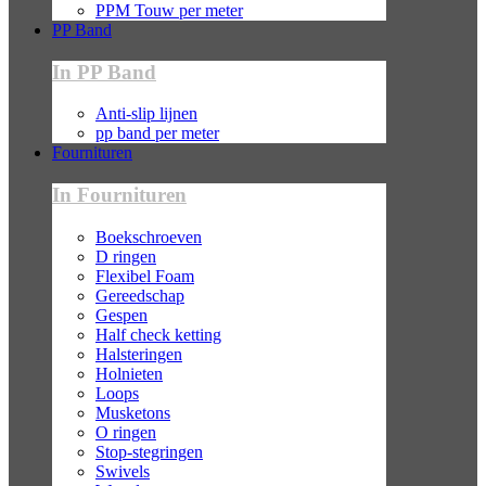
PPM Touw per meter
PP Band
In PP Band
Anti-slip lijnen
pp band per meter
Fournituren
In Fournituren
Boekschroeven
D ringen
Flexibel Foam
Gereedschap
Gespen
Half check ketting
Halsteringen
Holnieten
Loops
Musketons
O ringen
Stop-stegringen
Swivels