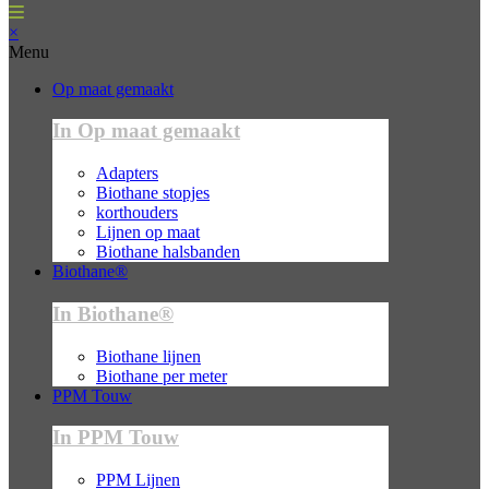
×
Menu
Op maat gemaakt
In Op maat gemaakt
Adapters
Biothane stopjes
korthouders
Lijnen op maat
Biothane halsbanden
Biothane®
In Biothane®
Biothane lijnen
Biothane per meter
PPM Touw
In PPM Touw
PPM Lijnen