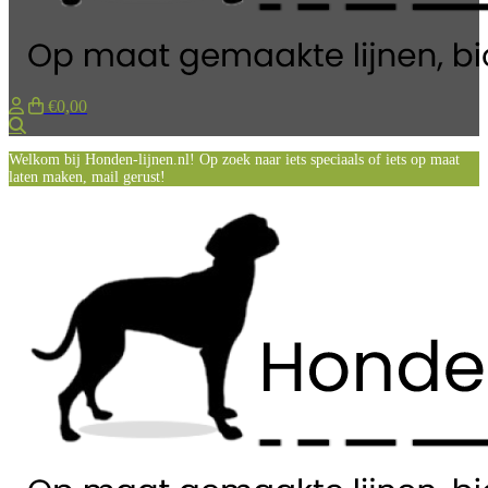
€0,00
Zoeken
Welkom bij Honden-lijnen.nl! Op zoek naar iets speciaals of iets op maat
laten maken, mail gerust!