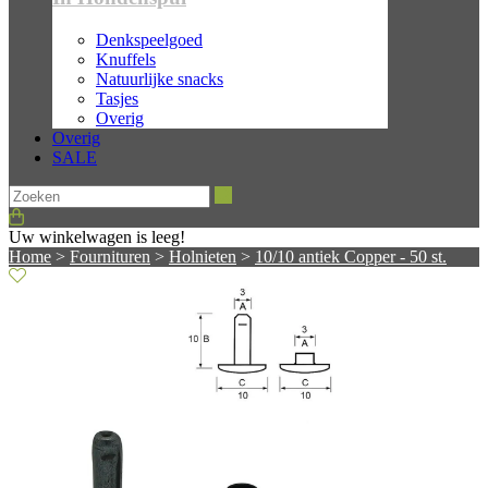
Denkspeelgoed
Knuffels
Natuurlijke snacks
Tasjes
Overig
Overig
SALE
Zoeken
Uw winkelwagen is leeg!
Home
>
Fournituren
>
Holnieten
>
10/10 antiek Copper - 50 st.