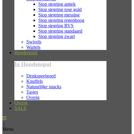
Stop stegring antiek
Stop stegring rose gold
Stop stegring messing
Stop stegring regenboog
Stop stegring RVS
Stop stegring standaard
Stop stegring zwart
Swivels
Wartels
Hondenspul
In Hondenspul
Denkspeelgoed
Knuffels
Natuurlijke snacks
Tasjes
Overig
Overig
SALE
×
Menu