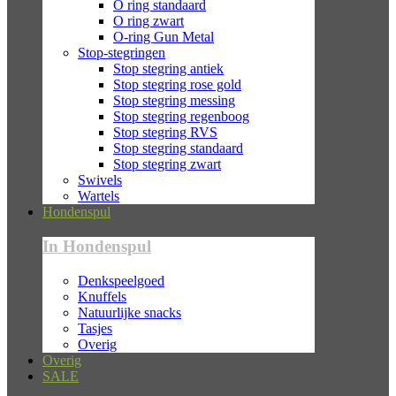
O ring standaard
O ring zwart
O-ring Gun Metal
Stop-stegringen
Stop stegring antiek
Stop stegring rose gold
Stop stegring messing
Stop stegring regenboog
Stop stegring RVS
Stop stegring standaard
Stop stegring zwart
Swivels
Wartels
Hondenspul
In Hondenspul
Denkspeelgoed
Knuffels
Natuurlijke snacks
Tasjes
Overig
Overig
SALE