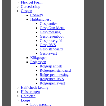
Flexibel Foam
Gereedschap
Gespen
Conway
Halsbandgesp
Gesp antiek
Gesp Gun Metal
Gesp messing
Gesp regenboog
Gesp rose gold
Gesp RVS
Gesp standaard
Gesp zwart
Klikgespen
Rolgespen
Rolgesp antiek
Rolgespen standaard
Rolgespen messing
Rolgespen RVS
Rolgespen zwart
Half check ketting
Halsteringen
Holnieten
Loops
Loop messing