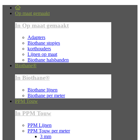
Op maat gemaakt
In Op maat gemaakt
Adapters
Biothane stopjes
korthouders
Lijnen op maat
Biothane halsbanden
Biothane®
In Biothane®
Biothane lijnen
Biothane per meter
PPM Touw
In PPM Touw
PPM Lijnen
PPM Touw per meter
3 mm