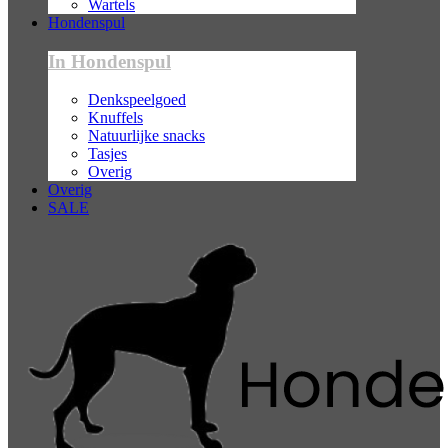
Wartels
Hondenspul
In Hondenspul
Denkspeelgoed
Knuffels
Natuurlijke snacks
Tasjes
Overig
Overig
SALE