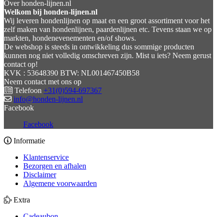
Over honden-lijnen.nl
Welkom bij honden-lijnen.nl
Wij leveren hondenlijnen op maat en een groot assortiment voor het
zelf maken van hondenlijnen, paardenlijnen etc. Tevens staan we op
markten, hondenevenementen en/of shows.
De webshop is steeds in ontwikkeling dus sommige producten
kunnen nog niet volledig omschreven zijn. Mist u iets? Neem gerust
contact op!
KVK : 53648390 BTW: NL001467450B58
Neem contact met ons op
Telefoon
+31(0)594-697367
info@honden-lijnen.nl
Facebook
Facebook
Informatie
Klantenservice
Bezorgen en afhalen
Disclaimer
Algemene voorwaarden
Extra
Cadeaubon