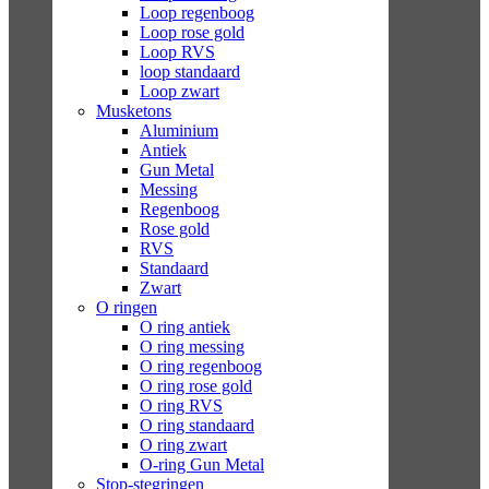
Loop regenboog
Loop rose gold
Loop RVS
loop standaard
Loop zwart
Musketons
Aluminium
Antiek
Gun Metal
Messing
Regenboog
Rose gold
RVS
Standaard
Zwart
O ringen
O ring antiek
O ring messing
O ring regenboog
O ring rose gold
O ring RVS
O ring standaard
O ring zwart
O-ring Gun Metal
Stop-stegringen