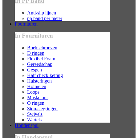
In PP Band
Anti-slip lijnen
pp band per meter
Fournituren
In Fournituren
Boekschroeven
D ringen
Flexibel Foam
Gereedschap
Gespen
Half check ketting
Halsteringen
Holnieten
Loops
Musketons
O ringen
Stop-stegringen
Swivels
Wartels
Hondenspul
In Hondenspul