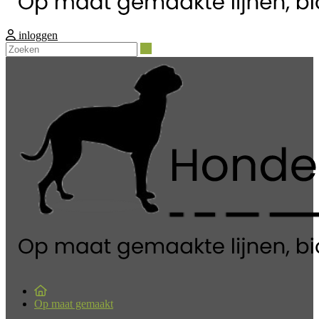
inloggen
Zoeken
Op maat gemaakt