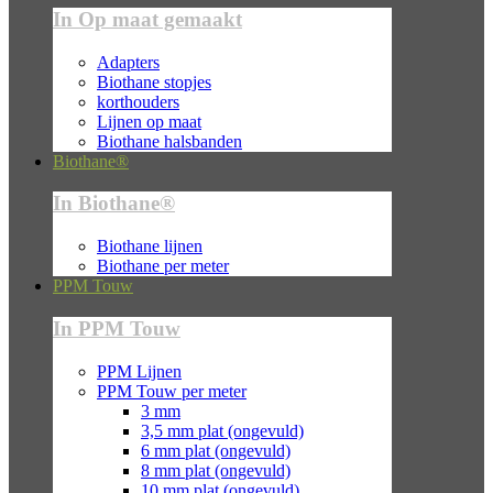
In Op maat gemaakt
Adapters
Biothane stopjes
korthouders
Lijnen op maat
Biothane halsbanden
Biothane®
In Biothane®
Biothane lijnen
Biothane per meter
PPM Touw
In PPM Touw
PPM Lijnen
PPM Touw per meter
3 mm
3,5 mm plat (ongevuld)
6 mm plat (ongevuld)
8 mm plat (ongevuld)
10 mm plat (ongevuld)