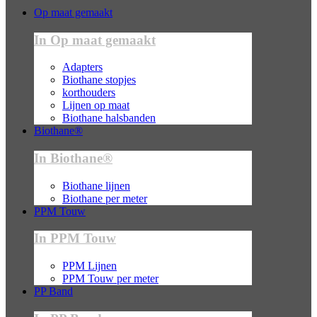
Op maat gemaakt
In Op maat gemaakt
Adapters
Biothane stopjes
korthouders
Lijnen op maat
Biothane halsbanden
Biothane®
In Biothane®
Biothane lijnen
Biothane per meter
PPM Touw
In PPM Touw
PPM Lijnen
PPM Touw per meter
PP Band