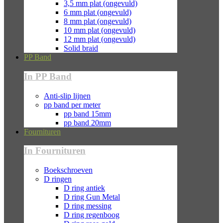
3,5 mm plat (ongevuld)
6 mm plat (ongevuld)
8 mm plat (ongevuld)
10 mm plat (ongevuld)
12 mm plat (ongevuld)
Solid braid
PP Band
In PP Band
Anti-slip lijnen
pp band per meter
pp band 15mm
pp band 20mm
Fournituren
In Fournituren
Boekschroeven
D ringen
D ring antiek
D ring Gun Metal
D ring messing
D ring regenboog