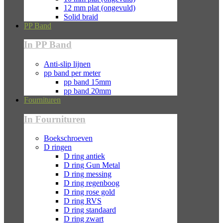
12 mm plat (ongevuld)
Solid braid
PP Band
In PP Band
Anti-slip lijnen
pp band per meter
pp band 15mm
pp band 20mm
Fournituren
In Fournituren
Boekschroeven
D ringen
D ring antiek
D ring Gun Metal
D ring messing
D ring regenboog
D ring rose gold
D ring RVS
D ring standaard
D ring zwart