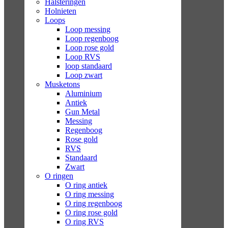
Halsteringen
Holnieten
Loops
Loop messing
Loop regenboog
Loop rose gold
Loop RVS
loop standaard
Loop zwart
Musketons
Aluminium
Antiek
Gun Metal
Messing
Regenboog
Rose gold
RVS
Standaard
Zwart
O ringen
O ring antiek
O ring messing
O ring regenboog
O ring rose gold
O ring RVS