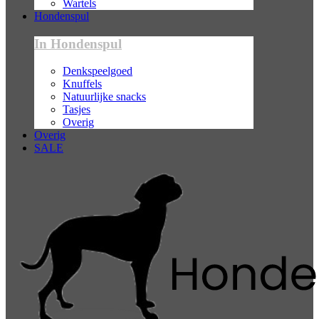
Wartels
Hondenspul
In Hondenspul
Denkspeelgoed
Knuffels
Natuurlijke snacks
Tasjes
Overig
Overig
SALE