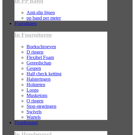
In PP Band
Anti-slip lijnen
pp band per meter
Fournituren
In Fournituren
Boekschroeven
D ringen
Flexibel Foam
Gereedschap
Gespen
Half check ketting
Halsteringen
Holnieten
Loops
Musketons
O ringen
Stop-stegringen
Swivels
Wartels
Hondenspul
In Hondenspul