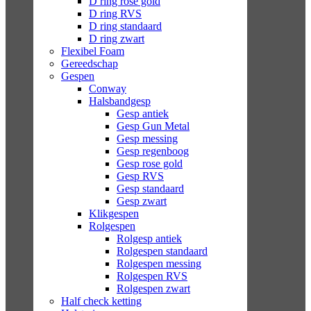
D ring rose gold
D ring RVS
D ring standaard
D ring zwart
Flexibel Foam
Gereedschap
Gespen
Conway
Halsbandgesp
Gesp antiek
Gesp Gun Metal
Gesp messing
Gesp regenboog
Gesp rose gold
Gesp RVS
Gesp standaard
Gesp zwart
Klikgespen
Rolgespen
Rolgesp antiek
Rolgespen standaard
Rolgespen messing
Rolgespen RVS
Rolgespen zwart
Half check ketting