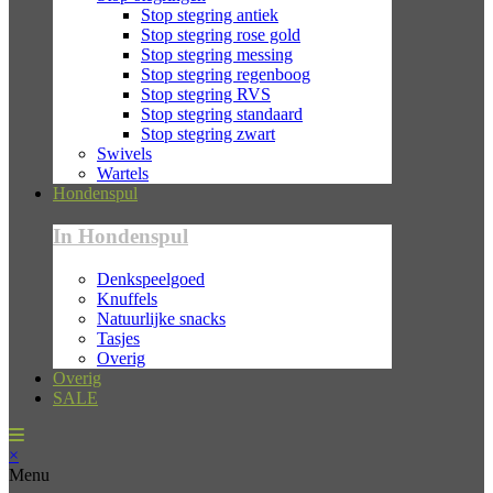
Stop stegring antiek
Stop stegring rose gold
Stop stegring messing
Stop stegring regenboog
Stop stegring RVS
Stop stegring standaard
Stop stegring zwart
Swivels
Wartels
Hondenspul
In Hondenspul
Denkspeelgoed
Knuffels
Natuurlijke snacks
Tasjes
Overig
Overig
SALE
×
Menu