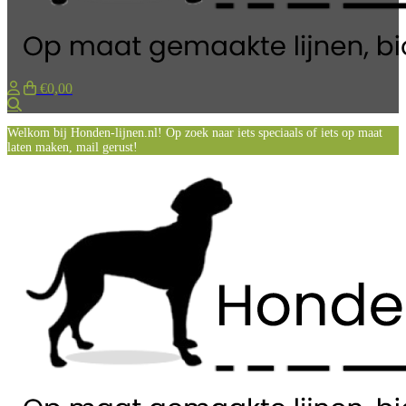
€0,00
Zoeken
Welkom bij Honden-lijnen.nl! Op zoek naar iets speciaals of iets op maat
laten maken, mail gerust!