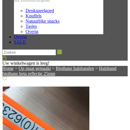
Denkspeelgoed
Knuffels
Natuurlijke snacks
Tasjes
Overig
Overig
SALE
Zoeken
Uw winkelwagen is leeg!
Home
>
Op maat gemaakt
>
Biothane halsbanden
>
Halsband
biothane beta reflectie 25mm