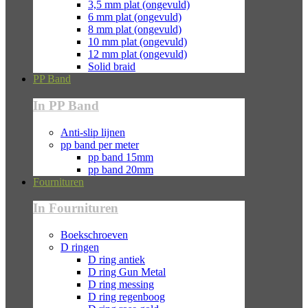
3,5 mm plat (ongevuld)
6 mm plat (ongevuld)
8 mm plat (ongevuld)
10 mm plat (ongevuld)
12 mm plat (ongevuld)
Solid braid
PP Band
In PP Band
Anti-slip lijnen
pp band per meter
pp band 15mm
pp band 20mm
Fournituren
In Fournituren
Boekschroeven
D ringen
D ring antiek
D ring Gun Metal
D ring messing
D ring regenboog