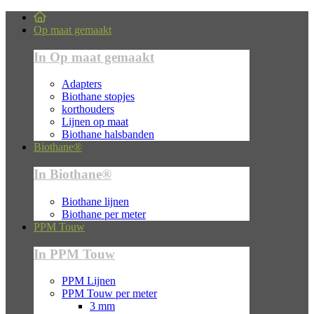
Op maat gemaakt
In Op maat gemaakt
Adapters
Biothane stopjes
korthouders
Lijnen op maat
Biothane halsbanden
Biothane®
In Biothane®
Biothane lijnen
Biothane per meter
PPM Touw
In PPM Touw
PPM Lijnen
PPM Touw per meter
3 mm