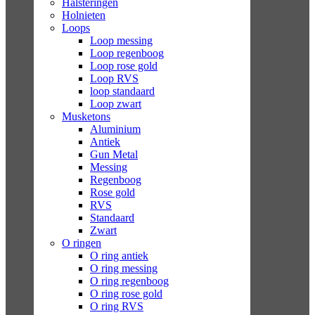
Halsteringen
Holnieten
Loops
Loop messing
Loop regenboog
Loop rose gold
Loop RVS
loop standaard
Loop zwart
Musketons
Aluminium
Antiek
Gun Metal
Messing
Regenboog
Rose gold
RVS
Standaard
Zwart
O ringen
O ring antiek
O ring messing
O ring regenboog
O ring rose gold
O ring RVS