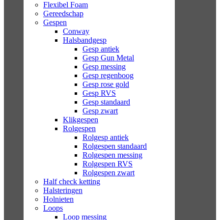
Flexibel Foam
Gereedschap
Gespen
Conway
Halsbandgesp
Gesp antiek
Gesp Gun Metal
Gesp messing
Gesp regenboog
Gesp rose gold
Gesp RVS
Gesp standaard
Gesp zwart
Klikgespen
Rolgespen
Rolgesp antiek
Rolgespen standaard
Rolgespen messing
Rolgespen RVS
Rolgespen zwart
Half check ketting
Halsteringen
Holnieten
Loops
Loop messing