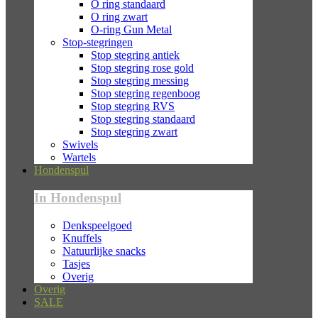
O ring standaard
O ring zwart
O-ring Gun Metal
Stop-stegringen
Stop stegring antiek
Stop stegring rose gold
Stop stegring messing
Stop stegring regenboog
Stop stegring RVS
Stop stegring standaard
Stop stegring zwart
Swivels
Wartels
Hondenspul
In Hondenspul
Denkspeelgoed
Knuffels
Natuurlijke snacks
Tasjes
Overig
Overig
SALE