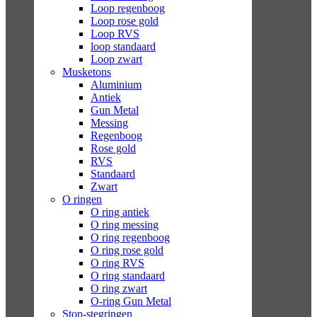
Loop regenboog
Loop rose gold
Loop RVS
loop standaard
Loop zwart
Musketons
Aluminium
Antiek
Gun Metal
Messing
Regenboog
Rose gold
RVS
Standaard
Zwart
O ringen
O ring antiek
O ring messing
O ring regenboog
O ring rose gold
O ring RVS
O ring standaard
O ring zwart
O-ring Gun Metal
Stop-stegringen