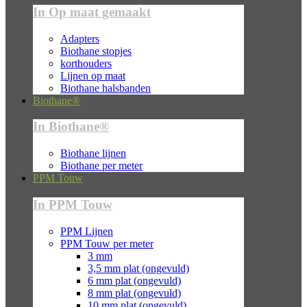
In Op maat gemaakt
Adapters
Biothane stopjes
korthouders
Lijnen op maat
Biothane halsbanden
Biothane®
In Biothane®
Biothane lijnen
Biothane per meter
PPM Touw
In PPM Touw
PPM Lijnen
PPM Touw per meter
3 mm
3,5 mm plat (ongevuld)
6 mm plat (ongevuld)
8 mm plat (ongevuld)
10 mm plat (ongevuld)