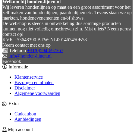
Welkom bij honden-lijnen.nl
Wij leveren hondenlijnen op maat en een groot assortiment voor het
zelf maken van hondenlijnen, paardenlijnen etc. Tevens staan we op
markten, hondenevenementen en/of shows.
De webshop is steeds in ontwikkeling dus sommige producten
kunnen nog niet volledig omschreven zijn. Mist u iets? Neem gerust
contact op!
KVK : 53648390 BTW: NL001467450B58
Neem contact met ons op
Telefoon
+31(0)594-697367
info@honden-lijnen.nl
Facebook
Informatie
Klantenservice
Bezorgen en afhalen
Disclaimer
Algemene voorwaarden
Extra
Cadeaubon
Aanbiedingen
Mijn account