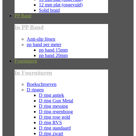
12 mm plat (ongevuld)
Solid braid
PP Band
In PP Band
Anti-slip lijnen
pp band per meter
pp band 15mm
pp band 20mm
Fournituren
In Fournituren
Boekschroeven
D ringen
D ring antiek
D ring Gun Metal
D ring messing
D ring regenboog
D ring rose gold
D ring RVS
D ring standaard
D ring zwart