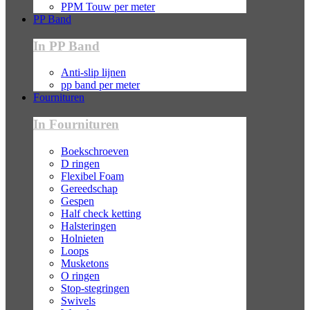
PPM Touw per meter
PP Band
In PP Band
Anti-slip lijnen
pp band per meter
Fournituren
In Fournituren
Boekschroeven
D ringen
Flexibel Foam
Gereedschap
Gespen
Half check ketting
Halsteringen
Holnieten
Loops
Musketons
O ringen
Stop-stegringen
Swivels