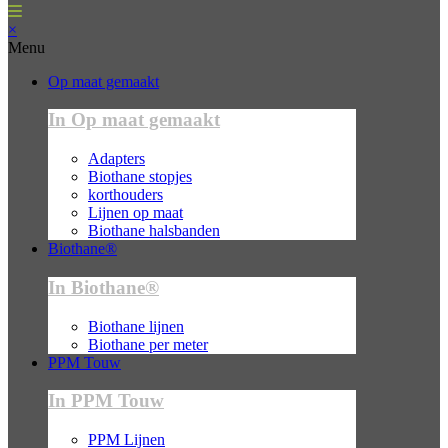
×
Menu
Op maat gemaakt
In Op maat gemaakt
Adapters
Biothane stopjes
korthouders
Lijnen op maat
Biothane halsbanden
Biothane®
In Biothane®
Biothane lijnen
Biothane per meter
PPM Touw
In PPM Touw
PPM Lijnen