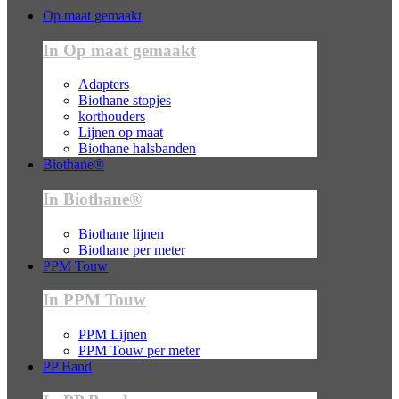
Op maat gemaakt
In Op maat gemaakt
Adapters
Biothane stopjes
korthouders
Lijnen op maat
Biothane halsbanden
Biothane®
In Biothane®
Biothane lijnen
Biothane per meter
PPM Touw
In PPM Touw
PPM Lijnen
PPM Touw per meter
PP Band