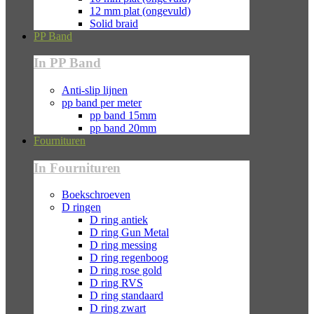
12 mm plat (ongevuld)
Solid braid
PP Band
In PP Band
Anti-slip lijnen
pp band per meter
pp band 15mm
pp band 20mm
Fournituren
In Fournituren
Boekschroeven
D ringen
D ring antiek
D ring Gun Metal
D ring messing
D ring regenboog
D ring rose gold
D ring RVS
D ring standaard
D ring zwart