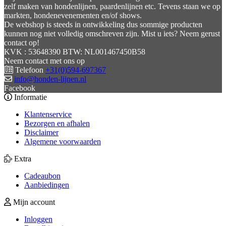
zelf maken van hondenlijnen, paardenlijnen etc. Tevens staan we op
markten, hondenevenementen en/of shows.
De webshop is steeds in ontwikkeling dus sommige producten
kunnen nog niet volledig omschreven zijn. Mist u iets? Neem gerust
contact op!
KVK : 53648390 BTW: NL001467450B58
Neem contact met ons op
Telefoon
+31(0)594-697367
info@honden-lijnen.nl
Facebook
Informatie
Klantenservice
Bezorgen en afhalen
Disclaimer
Algemene voorwaarden
Extra
Cadeaubon
Aanbiedingen
Mijn account
Inloggen