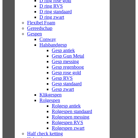
D ring rose gold
D ring RVS
D ring standaard
D ring zwart
Flexibel Foam
Gereedschap
Gespen
Conway
Halsbandgesp
Gesp antiek
Gesp Gun Metal
Gesp messing
Gesp regenboog
Gesp rose gold
Gesp RVS
Gesp standaard
Gesp zwart
Klikgespen
Rolgespen
Rolgesp antiek
Rolgespen standaard
Rolgespen messing
Rolgespen RVS
Rolgespen zwart
Half check ketting