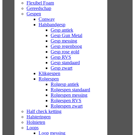
Flexibel Foam
Gereedschap
Gespen
Conway
Halsbandgesp
Gesp antiek
Gesp Gun Metal
Gesp messing
Gesp regenboog
Gesp rose gold
Gesp RVS
Gesp standaard
Gesp zwart
Klikgespen
Rolgespen
Rolgesp antiek
Rolgespen standaard
Rolgespen messing
Rolgespen RVS
Rolgespen zwart
Half check ketting
Halsteringen
Holnieten
Loops
Loop messing