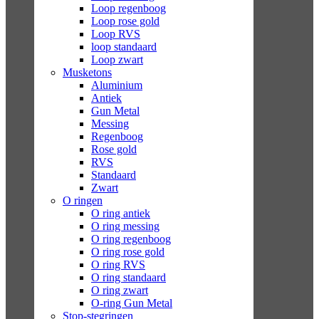
Loop regenboog
Loop rose gold
Loop RVS
loop standaard
Loop zwart
Musketons
Aluminium
Antiek
Gun Metal
Messing
Regenboog
Rose gold
RVS
Standaard
Zwart
O ringen
O ring antiek
O ring messing
O ring regenboog
O ring rose gold
O ring RVS
O ring standaard
O ring zwart
O-ring Gun Metal
Stop-stegringen