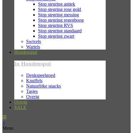
Stop stegring antiek
Stop stegring rose gold
Stop stegring messing
Stop stegring regenboog
Stop stegring RVS
Stop stegring standaard
Stop stegring zwart
Swivels
Wartels
Hondenspul
In Hondenspul
Denkspeelgoed
Knuffels
Natuurlijke snacks
Tasjes
Overig
Overig
SALE
×
Menu