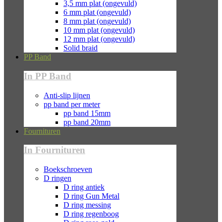
3,5 mm plat (ongevuld)
6 mm plat (ongevuld)
8 mm plat (ongevuld)
10 mm plat (ongevuld)
12 mm plat (ongevuld)
Solid braid
PP Band
In PP Band
Anti-slip lijnen
pp band per meter
pp band 15mm
pp band 20mm
Fournituren
In Fournituren
Boekschroeven
D ringen
D ring antiek
D ring Gun Metal
D ring messing
D ring regenboog