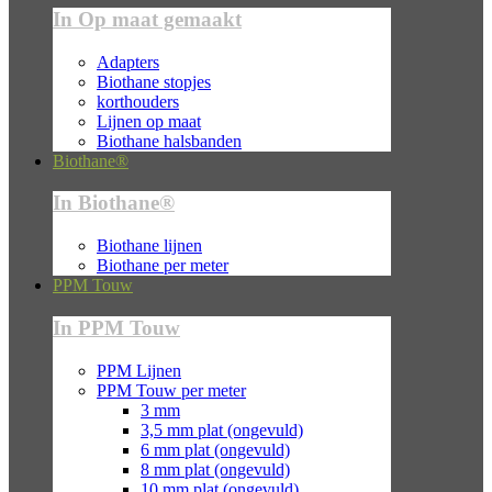
In Op maat gemaakt
Adapters
Biothane stopjes
korthouders
Lijnen op maat
Biothane halsbanden
Biothane®
In Biothane®
Biothane lijnen
Biothane per meter
PPM Touw
In PPM Touw
PPM Lijnen
PPM Touw per meter
3 mm
3,5 mm plat (ongevuld)
6 mm plat (ongevuld)
8 mm plat (ongevuld)
10 mm plat (ongevuld)