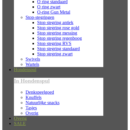
O ring standaard
O ring zwart
O-ring Gun Metal
Stop-stegringen
Stop stegring antiek
Stop stegring rose gold
Stop stegring messing
Stop stegring regenboog
Stop stegring RVS
Stop stegring standaard
Stop stegring zwart
Swivels
Wartels
Hondenspul
In Hondenspul
Denkspeelgoed
Knuffels
Natuurlijke snacks
Tasjes
Overig
Overig
SALE