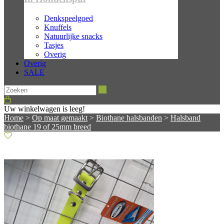
Denkspeelgoed
Knuffels
Natuurlijke snacks
Tasjes
Overig
Overig
SALE
Zoeken
Uw winkelwagen is leeg!
Home
>
Op maat gemaakt
>
Biothane halsbanden
>
Halsband
biothane 19 of 25mm breed