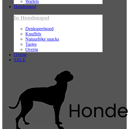
Wartels
Hondenspul
In Hondenspul
Denkspeelgoed
Knuffels
Natuurlijke snacks
Tasjes
Overig
Overig
SALE