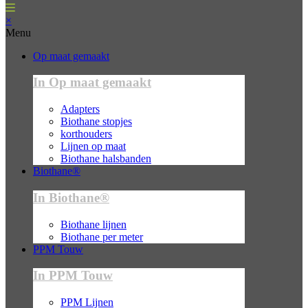
×
Menu
Op maat gemaakt
In Op maat gemaakt
Adapters
Biothane stopjes
korthouders
Lijnen op maat
Biothane halsbanden
Biothane®
In Biothane®
Biothane lijnen
Biothane per meter
PPM Touw
In PPM Touw
PPM Lijnen