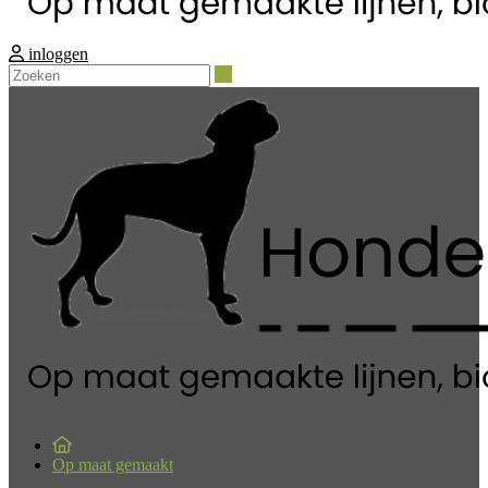
inloggen
Zoeken
Op maat gemaakt