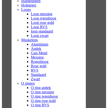
Halsteringen
Holnieten
Loops
Loop messing
Loop regenboog
Loop rose gold
Loop RVS
loop standaard
Loop zwart
Musketons
Aluminium
Antiek
Gun Metal
Messing
Regenboog
Rose gold
RVS
Standaard
Zwart
O ringen
O ring antiek
O ring messing
O ring regenboog
O ring rose gold
O ring RVS