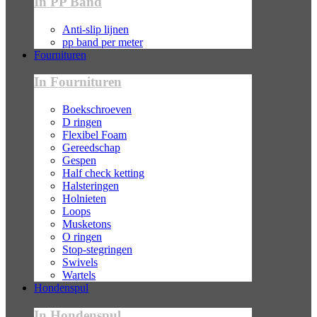
In PP Band
Anti-slip lijnen
pp band per meter
Fournituren
In Fournituren
Boekschroeven
D ringen
Flexibel Foam
Gereedschap
Gespen
Half check ketting
Halsteringen
Holnieten
Loops
Musketons
O ringen
Stop-stegringen
Swivels
Wartels
Hondenspul
In Hondenspul