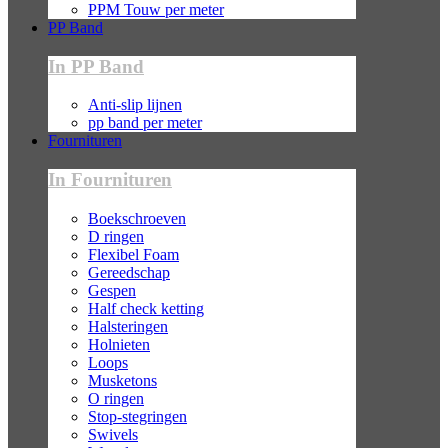
PPM Touw per meter
PP Band
In PP Band
Anti-slip lijnen
pp band per meter
Fournituren
In Fournituren
Boekschroeven
D ringen
Flexibel Foam
Gereedschap
Gespen
Half check ketting
Halsteringen
Holnieten
Loops
Musketons
O ringen
Stop-stegringen
Swivels