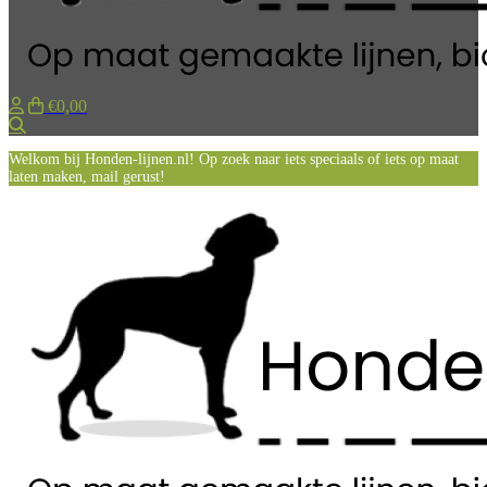
€0,00
Zoeken
Welkom bij Honden-lijnen.nl! Op zoek naar iets speciaals of iets op maat
laten maken, mail gerust!