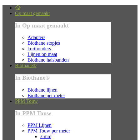
Op maat gemaakt
In Op maat gemaakt
Adapters
Biothane stopjes
korthouders
Lijnen op maat
Biothane halsbanden
Biothane®
In Biothane®
Biothane lijnen
Biothane per meter
PPM Touw
In PPM Touw
PPM Lijnen
PPM Touw per meter
3 mm