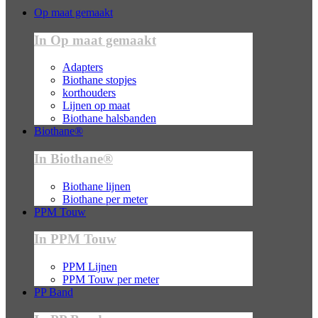
Op maat gemaakt
In Op maat gemaakt
Adapters
Biothane stopjes
korthouders
Lijnen op maat
Biothane halsbanden
Biothane®
In Biothane®
Biothane lijnen
Biothane per meter
PPM Touw
In PPM Touw
PPM Lijnen
PPM Touw per meter
PP Band