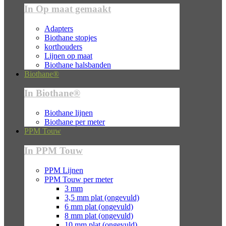
In Op maat gemaakt
Adapters
Biothane stopjes
korthouders
Lijnen op maat
Biothane halsbanden
Biothane®
In Biothane®
Biothane lijnen
Biothane per meter
PPM Touw
In PPM Touw
PPM Lijnen
PPM Touw per meter
3 mm
3,5 mm plat (ongevuld)
6 mm plat (ongevuld)
8 mm plat (ongevuld)
10 mm plat (ongevuld)