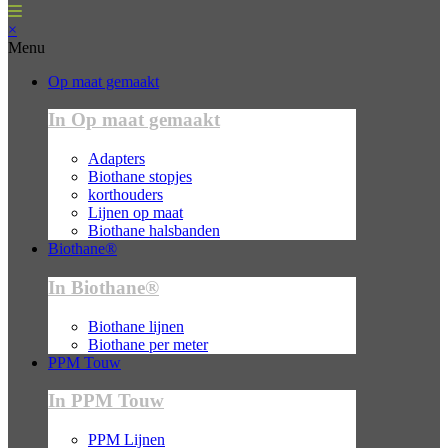
×
Menu
Op maat gemaakt
In Op maat gemaakt
Adapters
Biothane stopjes
korthouders
Lijnen op maat
Biothane halsbanden
Biothane®
In Biothane®
Biothane lijnen
Biothane per meter
PPM Touw
In PPM Touw
PPM Lijnen