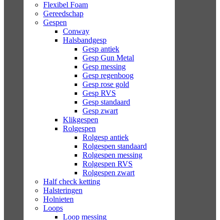
Flexibel Foam
Gereedschap
Gespen
Conway
Halsbandgesp
Gesp antiek
Gesp Gun Metal
Gesp messing
Gesp regenboog
Gesp rose gold
Gesp RVS
Gesp standaard
Gesp zwart
Klikgespen
Rolgespen
Rolgesp antiek
Rolgespen standaard
Rolgespen messing
Rolgespen RVS
Rolgespen zwart
Half check ketting
Halsteringen
Holnieten
Loops
Loop messing