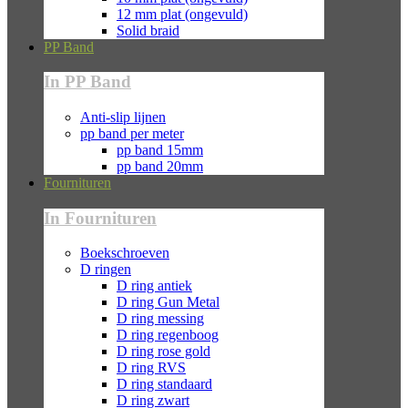
12 mm plat (ongevuld)
Solid braid
PP Band
In PP Band
Anti-slip lijnen
pp band per meter
pp band 15mm
pp band 20mm
Fournituren
In Fournituren
Boekschroeven
D ringen
D ring antiek
D ring Gun Metal
D ring messing
D ring regenboog
D ring rose gold
D ring RVS
D ring standaard
D ring zwart