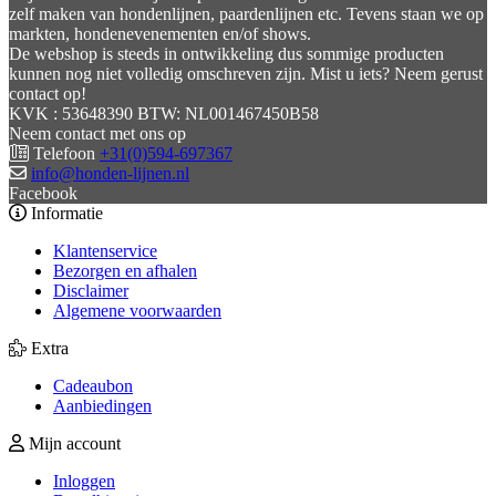
zelf maken van hondenlijnen, paardenlijnen etc. Tevens staan we op
markten, hondenevenementen en/of shows.
De webshop is steeds in ontwikkeling dus sommige producten
kunnen nog niet volledig omschreven zijn. Mist u iets? Neem gerust
contact op!
KVK : 53648390 BTW: NL001467450B58
Neem contact met ons op
Telefoon
+31(0)594-697367
info@honden-lijnen.nl
Facebook
Informatie
Klantenservice
Bezorgen en afhalen
Disclaimer
Algemene voorwaarden
Extra
Cadeaubon
Aanbiedingen
Mijn account
Inloggen