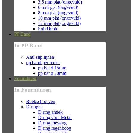
3,5 mm plat (ongevuld)
6 mm plat (ongevuld)
8 mm plat (ongevuld)
10 mm plat (ongevuld)
12 mm plat (ongevuld)
Solid braid
PP Band
In PP Band
Anti-slip lijnen
pp band per meter
pp band 15mm
pp band 20mm
Fournituren
In Fournituren
Boekschroeven
D ringen
D ring antiek
D ring Gun Metal
D ring messing
D ring regenboog