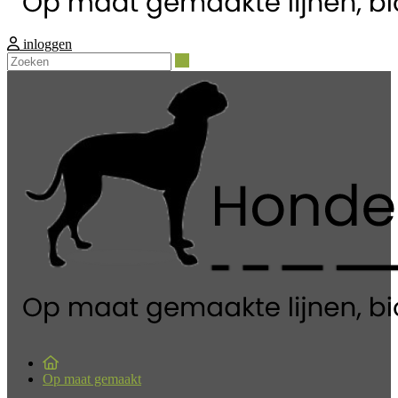
inloggen
Zoeken
Op maat gemaakt