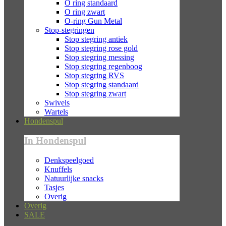
O ring standaard
O ring zwart
O-ring Gun Metal
Stop-stegringen
Stop stegring antiek
Stop stegring rose gold
Stop stegring messing
Stop stegring regenboog
Stop stegring RVS
Stop stegring standaard
Stop stegring zwart
Swivels
Wartels
Hondenspul
In Hondenspul
Denkspeelgoed
Knuffels
Natuurlijke snacks
Tasjes
Overig
Overig
SALE