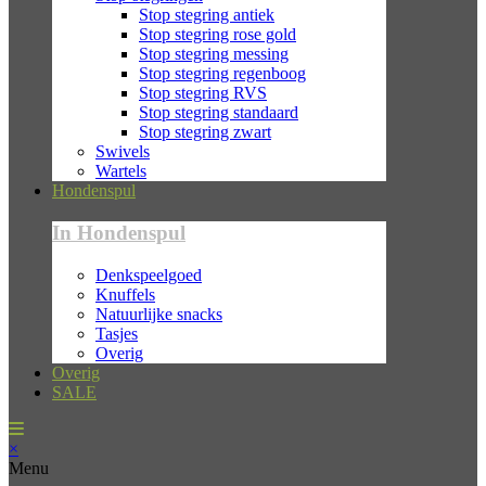
Stop stegring antiek
Stop stegring rose gold
Stop stegring messing
Stop stegring regenboog
Stop stegring RVS
Stop stegring standaard
Stop stegring zwart
Swivels
Wartels
Hondenspul
In Hondenspul
Denkspeelgoed
Knuffels
Natuurlijke snacks
Tasjes
Overig
Overig
SALE
×
Menu