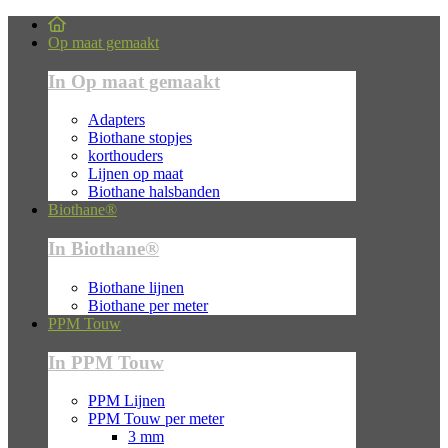
Op maat gemaakt
In Op maat gemaakt
Adapters
Biothane stopjes
korthouders
Lijnen op maat
Biothane halsbanden
Biothane®
In Biothane®
Biothane lijnen
Biothane per meter
PPM Touw
In PPM Touw
PPM Lijnen
PPM Touw per meter
3 mm