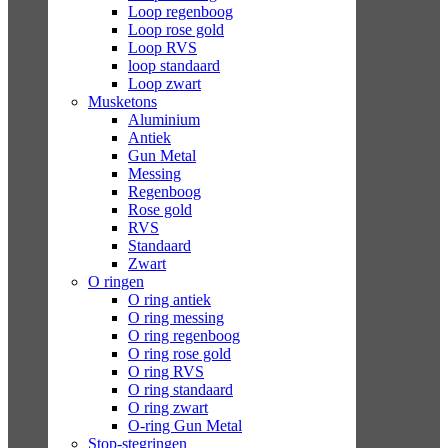
Loop regenboog
Loop rose gold
Loop RVS
loop standaard
Loop zwart
Musketons
Aluminium
Antiek
Gun Metal
Messing
Regenboog
Rose gold
RVS
Standaard
Zwart
O ringen
O ring antiek
O ring messing
O ring regenboog
O ring rose gold
O ring RVS
O ring standaard
O ring zwart
O-ring Gun Metal
Stop-stegringen