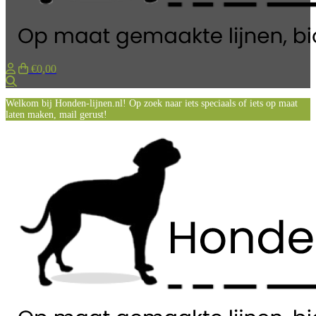
€0,00
Zoeken
Welkom bij Honden-lijnen.nl! Op zoek naar iets speciaals of iets op maat
laten maken, mail gerust!