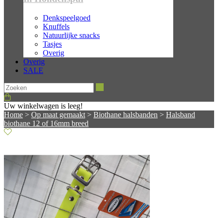
Denkspeelgoed
Knuffels
Natuurlijke snacks
Tasjes
Overig
Overig
SALE
Zoeken
Uw winkelwagen is leeg!
Home
>
Op maat gemaakt
>
Biothane halsbanden
>
Halsband
biothane 12 of 16mm breed