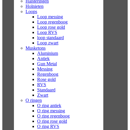
Halsteringen
Holnieten
Loops
Loop messing
Loop regenboog
Loop rose gold
Loop RVS
loop standaard
Loop zwart
Musketons
Aluminium
Antiek
Gun Metal
Messing
Regenboog
Rose gold
RVS
Standaard
Zwart
O ringen
O ring antiek
O ring messing
O ring regenboog
O ring rose gold
O ring RVS