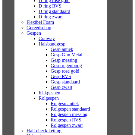
D ring rose gold
D ring RVS
D ring standaard
D ring zwart
Flexibel Foam
Gereedschap
Gespen
Conway
Halsbandgesp
Gesp antiek
Gesp Gun Metal
Gesp messing
Gesp regenboog
Gesp rose gold
Gesp RVS
Gesp standaard
Gesp zwart
Klikgespen
Rolgespen
Rolgesp antiek
Rolgespen standaard
Rolgespen messing
Rolgespen RVS
Rolgespen zwart
Half check ketting