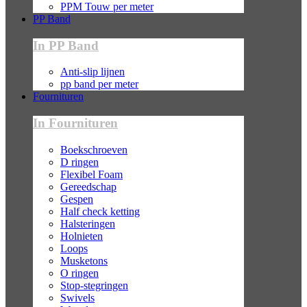
PPM Touw per meter
PP Band
In PP Band
Anti-slip lijnen
pp band per meter
Fournituren
In Fournituren
Boekschroeven
D ringen
Flexibel Foam
Gereedschap
Gespen
Half check ketting
Halsteringen
Holnieten
Loops
Musketons
O ringen
Stop-stegringen
Swivels