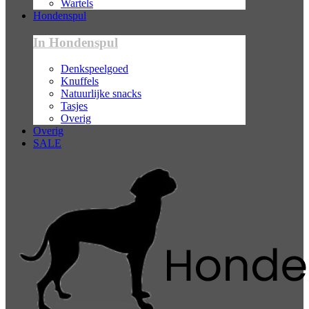
Wartels
Hondenspul
In Hondenspul
Denkspeelgoed
Knuffels
Natuurlijke snacks
Tasjes
Overig
Overig
SALE