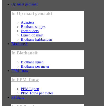
Op maat gemaakt
In Op maat gemaakt
Adapters
Biothane stopjes
korthouders
Lijnen op maat
Biothane halsbanden
Biothane®
In Biothane®
Biothane lijnen
Biothane per meter
PPM Touw
In PPM Touw
PPM Lijnen
PPM Touw per meter
PP Band