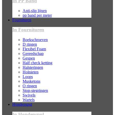
In PP Band
Anti-slip lijnen
pp band per meter
Fournituren
In Fournituren
Boekschroeven
D ringen
Flexibel Foam
Gereedschap
Gespen
Half check ketting
Halsteringen
Holnieten
Loops
Musketons
O ringen
Stop-stegringen
Swivels
Wartels
Hondenspul
In Hondenspul