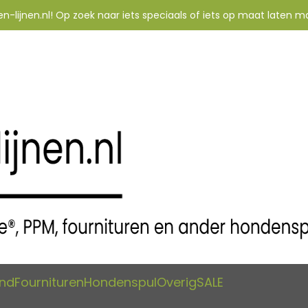
-lijnen.nl! Op zoek naar iets speciaals of iets op maat laten m
and
Fournituren
Hondenspul
Overig
SALE