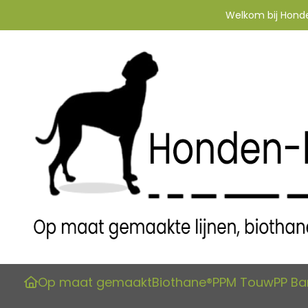
Welkom bij Honden
Op maat gemaakt
Biothane®
PPM Touw
PP B