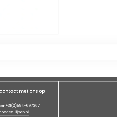
contact met ons op
+31(0)594-697367
oon
onden-lijnen.nl