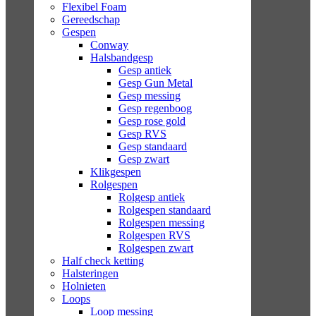
Flexibel Foam
Gereedschap
Gespen
Conway
Halsbandgesp
Gesp antiek
Gesp Gun Metal
Gesp messing
Gesp regenboog
Gesp rose gold
Gesp RVS
Gesp standaard
Gesp zwart
Klikgespen
Rolgespen
Rolgesp antiek
Rolgespen standaard
Rolgespen messing
Rolgespen RVS
Rolgespen zwart
Half check ketting
Halsteringen
Holnieten
Loops
Loop messing