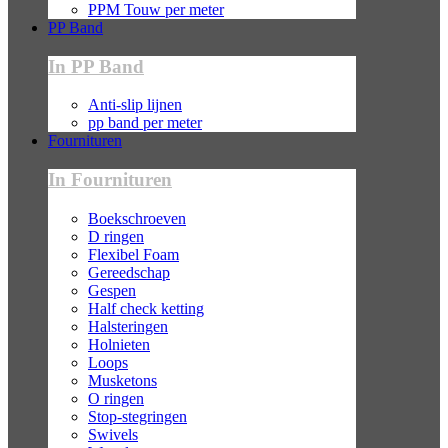
PPM Touw per meter
PP Band
In PP Band
Anti-slip lijnen
pp band per meter
Fournituren
In Fournituren
Boekschroeven
D ringen
Flexibel Foam
Gereedschap
Gespen
Half check ketting
Halsteringen
Holnieten
Loops
Musketons
O ringen
Stop-stegringen
Swivels