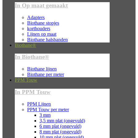
In Op maat gemaakt
Adapters
Biothane stopjes
korthouders
Lijnen op maat
Biothane halsbanden
Biothane®
In Biothane®
Biothane lijnen
Biothane per meter
PPM Touw
In PPM Touw
PPM Lijnen
PPM Touw per meter
3 mm
3,5 mm plat (ongevuld)
6 mm plat (ongevuld)
8 mm plat (ongevuld)
10 mm plat (ongevuld)