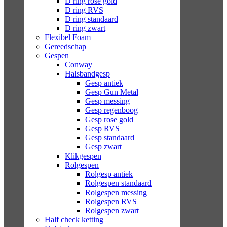
D ring rose gold
D ring RVS
D ring standaard
D ring zwart
Flexibel Foam
Gereedschap
Gespen
Conway
Halsbandgesp
Gesp antiek
Gesp Gun Metal
Gesp messing
Gesp regenboog
Gesp rose gold
Gesp RVS
Gesp standaard
Gesp zwart
Klikgespen
Rolgespen
Rolgesp antiek
Rolgespen standaard
Rolgespen messing
Rolgespen RVS
Rolgespen zwart
Half check ketting