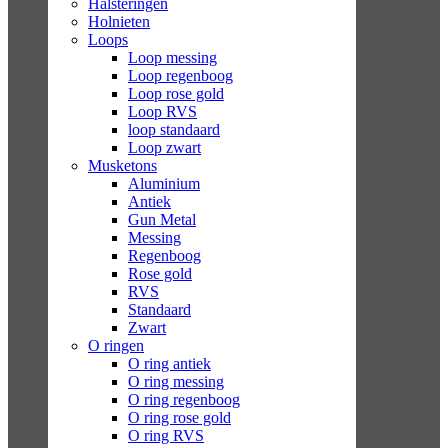
Halsteringen
Holnieten
Loops
Loop messing
Loop regenboog
Loop rose gold
Loop RVS
loop standaard
Loop zwart
Musketons
Aluminium
Antiek
Gun Metal
Messing
Regenboog
Rose gold
RVS
Standaard
Zwart
O ringen
O ring antiek
O ring messing
O ring regenboog
O ring rose gold
O ring RVS