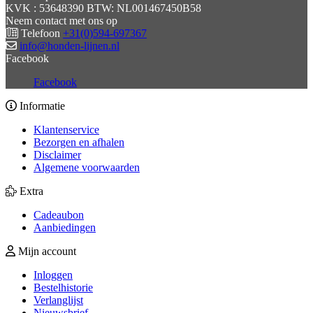
KVK : 53648390 BTW: NL001467450B58
Neem contact met ons op
Telefoon
+31(0)594-697367
info@honden-lijnen.nl
Facebook
Facebook
Informatie
Klantenservice
Bezorgen en afhalen
Disclaimer
Algemene voorwaarden
Extra
Cadeaubon
Aanbiedingen
Mijn account
Inloggen
Bestelhistorie
Verlanglijst
Nieuwsbrief