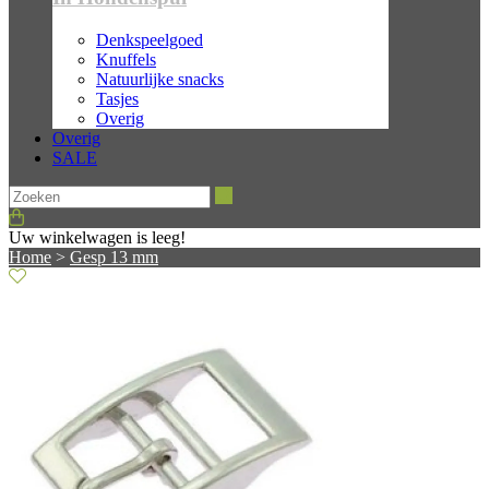
Denkspeelgoed
Knuffels
Natuurlijke snacks
Tasjes
Overig
Overig
SALE
Zoeken
Uw winkelwagen is leeg!
Home
>
Gesp 13 mm