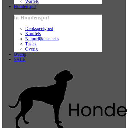
Wartels
Hondenspul
In Hondenspul
Denkspeelgoed
Knuffels
Natuurlijke snacks
Tasjes
Overig
Overig
SALE