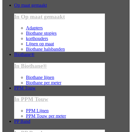
Op maat gemaakt
In Op maat gemaakt
Adapters
Biothane stopjes
korthouders
Lijnen op maat
Biothane halsbanden
Biothane®
In Biothane®
Biothane lijnen
Biothane per meter
PPM Touw
In PPM Touw
PPM Lijnen
PPM Touw per meter
PP Band