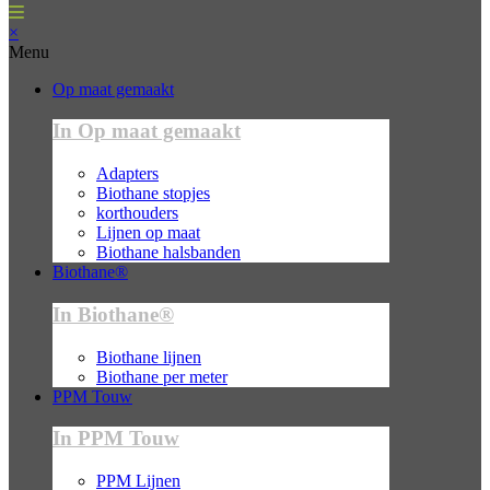
×
Menu
Op maat gemaakt
In Op maat gemaakt
Adapters
Biothane stopjes
korthouders
Lijnen op maat
Biothane halsbanden
Biothane®
In Biothane®
Biothane lijnen
Biothane per meter
PPM Touw
In PPM Touw
PPM Lijnen