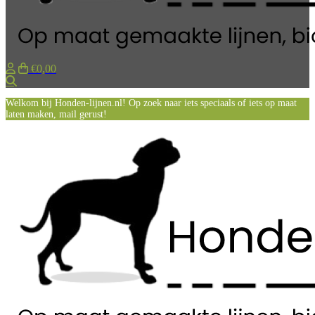
€0,00
Zoeken
Welkom bij Honden-lijnen.nl! Op zoek naar iets speciaals of iets op maat
laten maken, mail gerust!