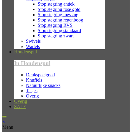
Stop stegring antiek
Stop stegring rose gold
Stop stegring messing
Stop stegring regenboog
Stop stegring RVS
Stop stegring standaard
Stop stegring zwart
Swivels
Wartels
Hondenspul
In Hondenspul
Denkspeelgoed
Knuffels
Natuurlijke snacks
Tasjes
Overig
Overig
SALE
×
Menu