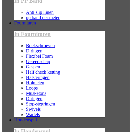
In PP Band
Anti-slip lijnen
pp band per meter
Fournituren
In Fournituren
Boekschroeven
D ringen
Flexibel Foam
Gereedschap
Gespen
Half check ketting
Halsteringen
Holnieten
Loops
Musketons
O ringen
Stop-stegringen
Swivels
Wartels
Hondenspul
In Hondenspul