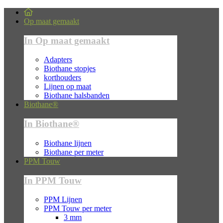
Op maat gemaakt
In Op maat gemaakt
Adapters
Biothane stopjes
korthouders
Lijnen op maat
Biothane halsbanden
Biothane®
In Biothane®
Biothane lijnen
Biothane per meter
PPM Touw
In PPM Touw
PPM Lijnen
PPM Touw per meter
3 mm