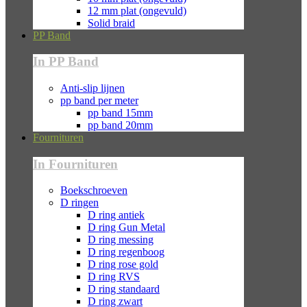
12 mm plat (ongevuld)
Solid braid
PP Band
In PP Band
Anti-slip lijnen
pp band per meter
pp band 15mm
pp band 20mm
Fournituren
In Fournituren
Boekschroeven
D ringen
D ring antiek
D ring Gun Metal
D ring messing
D ring regenboog
D ring rose gold
D ring RVS
D ring standaard
D ring zwart