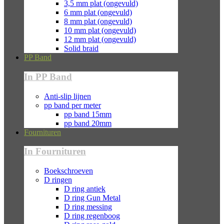
3,5 mm plat (ongevuld)
6 mm plat (ongevuld)
8 mm plat (ongevuld)
10 mm plat (ongevuld)
12 mm plat (ongevuld)
Solid braid
PP Band
In PP Band
Anti-slip lijnen
pp band per meter
pp band 15mm
pp band 20mm
Fournituren
In Fournituren
Boekschroeven
D ringen
D ring antiek
D ring Gun Metal
D ring messing
D ring regenboog