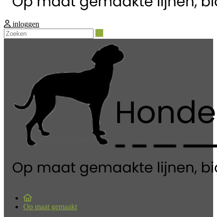
inloggen
Zoeken
Op maat gemaakt