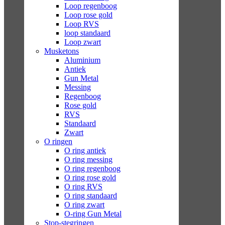
Loop regenboog
Loop rose gold
Loop RVS
loop standaard
Loop zwart
Musketons
Aluminium
Antiek
Gun Metal
Messing
Regenboog
Rose gold
RVS
Standaard
Zwart
O ringen
O ring antiek
O ring messing
O ring regenboog
O ring rose gold
O ring RVS
O ring standaard
O ring zwart
O-ring Gun Metal
Stop-stegringen