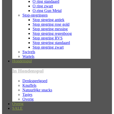
O ring standaard
O ring zwart
O-ring Gun Metal
Stop-stegringen
Stop stegring antiek
Stop stegring rose gold
Stop stegring messing
Stop stegring regenboog
Stop stegring RVS
Stop stegring standaard
Stop stegring zwart
Swivels
Wartels
Hondenspul
In Hondenspul
Denkspeelgoed
Knuffels
Natuurlijke snacks
Tasjes
Overig
Overig
SALE