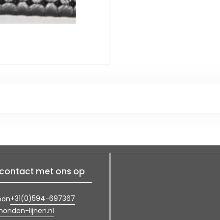
contact met ons op
+31(0)594-697367
oon
onden-lijnen.nl