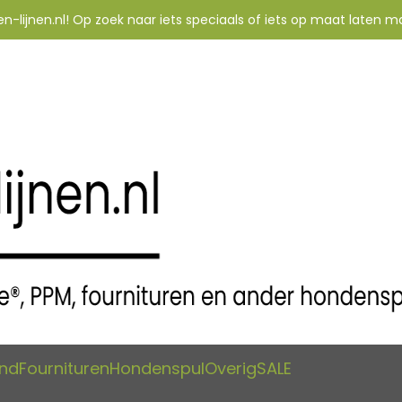
-lijnen.nl! Op zoek naar iets speciaals of iets op maat laten m
and
Fournituren
Hondenspul
Overig
SALE