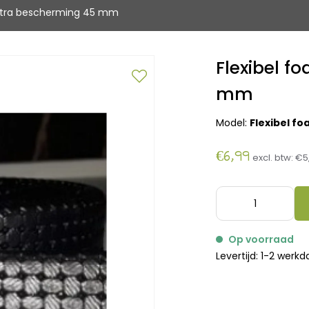
extra bescherming 45 mm
Flexibel f
mm
Model:
Flexibel f
€6,99
excl. btw:
€5
Op voorraad
Levertijd: 1-2 werk