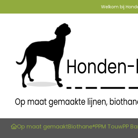
Welkom bij Honden
Op maat gemaakt
Biothane®
PPM Touw
PP B