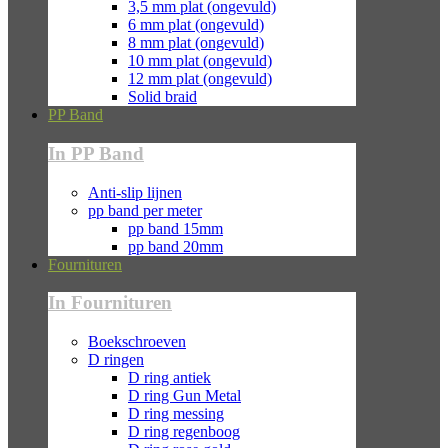
3,5 mm plat (ongevuld)
6 mm plat (ongevuld)
8 mm plat (ongevuld)
10 mm plat (ongevuld)
12 mm plat (ongevuld)
Solid braid
PP Band
In PP Band
Anti-slip lijnen
pp band per meter
pp band 15mm
pp band 20mm
Fournituren
In Fournituren
Boekschroeven
D ringen
D ring antiek
D ring Gun Metal
D ring messing
D ring regenboog