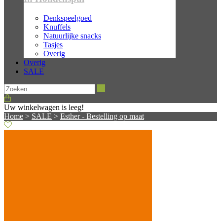
Denkspeelgoed
Knuffels
Natuurlijke snacks
Tasjes
Overig
Overig
SALE
Zoeken
Uw winkelwagen is leeg!
Home
>
SALE
>
Esther - Bestelling op maat