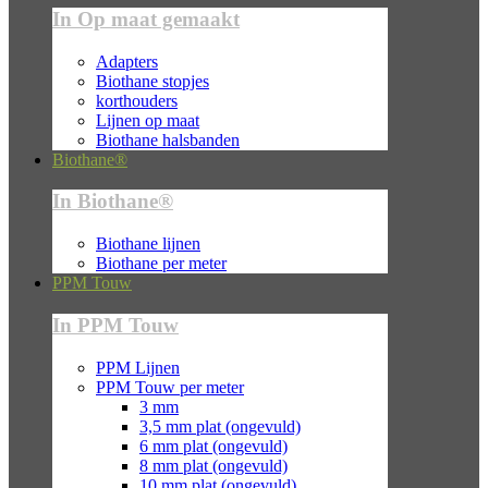
In Op maat gemaakt
Adapters
Biothane stopjes
korthouders
Lijnen op maat
Biothane halsbanden
Biothane®
In Biothane®
Biothane lijnen
Biothane per meter
PPM Touw
In PPM Touw
PPM Lijnen
PPM Touw per meter
3 mm
3,5 mm plat (ongevuld)
6 mm plat (ongevuld)
8 mm plat (ongevuld)
10 mm plat (ongevuld)