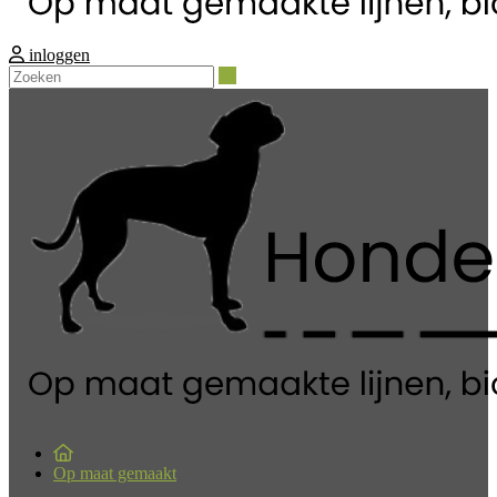
inloggen
Zoeken
Op maat gemaakt