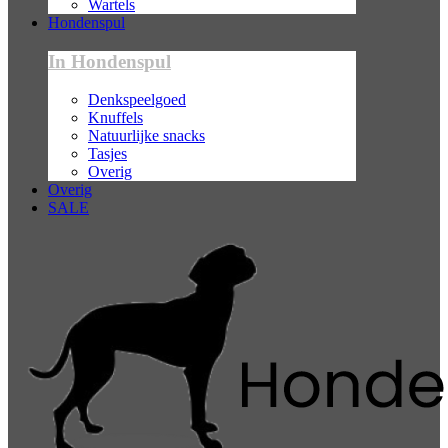
Wartels
Hondenspul
In Hondenspul
Denkspeelgoed
Knuffels
Natuurlijke snacks
Tasjes
Overig
Overig
SALE