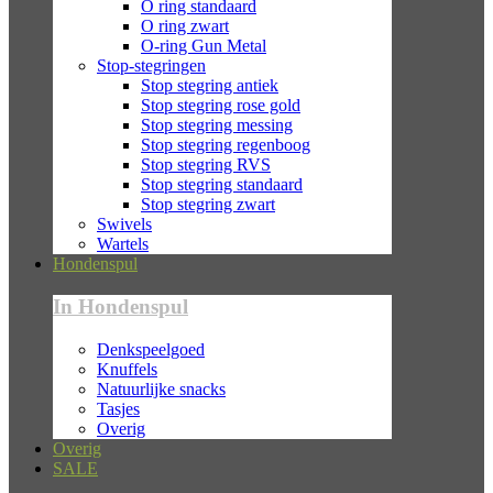
O ring standaard
O ring zwart
O-ring Gun Metal
Stop-stegringen
Stop stegring antiek
Stop stegring rose gold
Stop stegring messing
Stop stegring regenboog
Stop stegring RVS
Stop stegring standaard
Stop stegring zwart
Swivels
Wartels
Hondenspul
In Hondenspul
Denkspeelgoed
Knuffels
Natuurlijke snacks
Tasjes
Overig
Overig
SALE