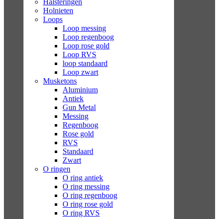
Halsteringen
Holnieten
Loops
Loop messing
Loop regenboog
Loop rose gold
Loop RVS
loop standaard
Loop zwart
Musketons
Aluminium
Antiek
Gun Metal
Messing
Regenboog
Rose gold
RVS
Standaard
Zwart
O ringen
O ring antiek
O ring messing
O ring regenboog
O ring rose gold
O ring RVS