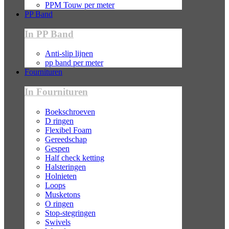
PPM Touw per meter
PP Band
In PP Band
Anti-slip lijnen
pp band per meter
Fournituren
In Fournituren
Boekschroeven
D ringen
Flexibel Foam
Gereedschap
Gespen
Half check ketting
Halsteringen
Holnieten
Loops
Musketons
O ringen
Stop-stegringen
Swivels