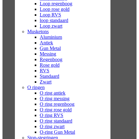
Loop regenboog
Loop rose gold
Loop RVS
loop standaard
Loop zwart
Musketons
Aluminium
Antiek
Gun Metal
Messing
Regenboog
Rose gold
RVS
Standaard
Zwart
O ringen
O ring antiek
O ring messing
O ring regenboog
O ring rose gold
O ring RVS
O ring standaard
O ring zwart
O-ring Gun Metal
Stop-stegringen