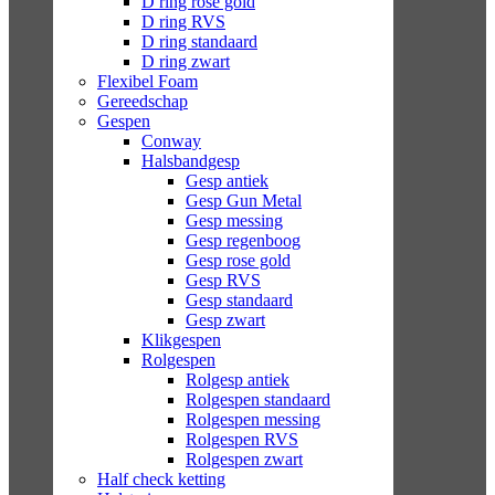
D ring rose gold
D ring RVS
D ring standaard
D ring zwart
Flexibel Foam
Gereedschap
Gespen
Conway
Halsbandgesp
Gesp antiek
Gesp Gun Metal
Gesp messing
Gesp regenboog
Gesp rose gold
Gesp RVS
Gesp standaard
Gesp zwart
Klikgespen
Rolgespen
Rolgesp antiek
Rolgespen standaard
Rolgespen messing
Rolgespen RVS
Rolgespen zwart
Half check ketting