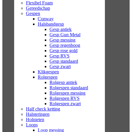
Flexibel Foam
Gereedschap
Gespen
Conway
Halsbandgesp
Gesp antiek
Gesp Gun Metal
Gesp messing
Gesp regenboog
Gesp rose gold
Gesp RVS
Gesp standaard
Gesp zwart
Klikgespen
Rolgespen
Rolgesp antiek
Rolgespen standaard
Rolgespen messing
Rolgespen RVS
Rolgespen zwart
Half check ketting
Halsteringen
Holnieten
Loops
Loop messing