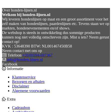
Over honden-lijnen.nl
Welkom bij honden-lijnen.nl
Wij leveren hondenlijnen op maat en een groot assortiment voor het
zelf maken van hondenlijnen, paardenlijnen etc. Tevens staan we op
markten, hondenevenementen en/of shows.
De webshop is steeds in ontwikkeling dus sommige producten
kunnen nog niet volledig omschreven zijn. Mist u iets? Neem gerust
contact op!
KVK : 53648390 BTW: NL001467450B58
Neem contact met ons op
Telefoon
+31(0)594-697367
info@honden-lijnen.nl
Facebook
Informatie
Klantenservice
Bezorgen en afhalen
Disclaimer
Algemene voorwaarden
Extra
Cadeaubon