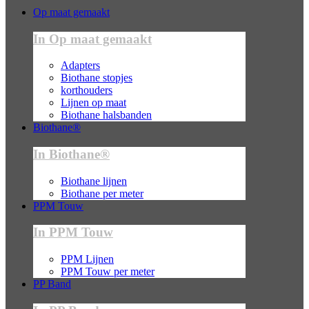
Op maat gemaakt
In Op maat gemaakt
Adapters
Biothane stopjes
korthouders
Lijnen op maat
Biothane halsbanden
Biothane®
In Biothane®
Biothane lijnen
Biothane per meter
PPM Touw
In PPM Touw
PPM Lijnen
PPM Touw per meter
PP Band