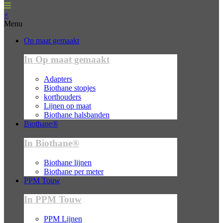
×
Menu
Op maat gemaakt
In Op maat gemaakt
Adapters
Biothane stopjes
korthouders
Lijnen op maat
Biothane halsbanden
Biothane®
In Biothane®
Biothane lijnen
Biothane per meter
PPM Touw
In PPM Touw
PPM Lijnen