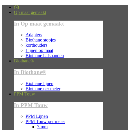
Op maat gemaakt
In Op maat gemaakt
Adapters
Biothane stopjes
korthouders
Lijnen op maat
Biothane halsbanden
Biothane®
In Biothane®
Biothane lijnen
Biothane per meter
PPM Touw
In PPM Touw
PPM Lijnen
PPM Touw per meter
3 mm