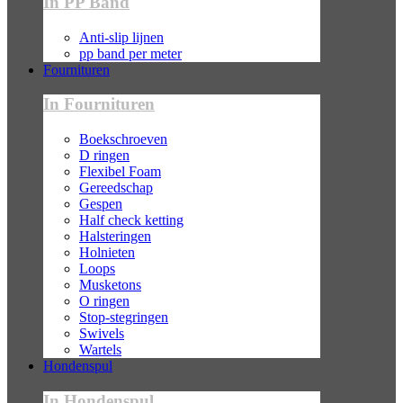
In PP Band
Anti-slip lijnen
pp band per meter
Fournituren
In Fournituren
Boekschroeven
D ringen
Flexibel Foam
Gereedschap
Gespen
Half check ketting
Halsteringen
Holnieten
Loops
Musketons
O ringen
Stop-stegringen
Swivels
Wartels
Hondenspul
In Hondenspul