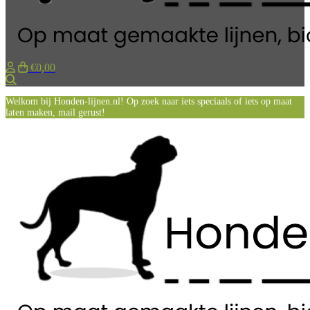
€0,00
Zoeken
Welkom bij Honden-lijnen.nl! Op zoek naar iets speciaals of iets op maat
laten maken, mail gerust!