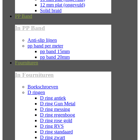
12 mm plat (ongevuld)
Solid braid
PP Band
In PP Band
Anti-slip lijnen
pp band per meter
pp band 15mm
pp band 20mm
Fournituren
In Fournituren
Boekschroeven
D ringen
D ring antiek
D ring Gun Metal
D ring messing
D ring regenboog
D ring rose gold
D ring RVS
D ring standaard
D ring zwart