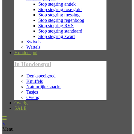
Stop stegring antiek
Stop stegring rose gold
Stop stegring messing
Stop stegring regenboog
Stop stegring RVS
Stop stegring standaard
Stop stegring zwart
Swivels
Wartels
Hondenspul
In Hondenspul
Denkspeelgoed
Knuffels
Natuurlijke snacks
Tasjes
Overig
Overig
SALE
×
Menu