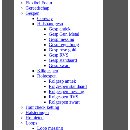
Flexibel Foam
Gereedschap
Gespen
Conway
Halsbandgesp
Gesp antiek
Gesp Gun Metal
Gesp messing
Gesp regenboog
Gesp rose gold
Gesp RVS
Gesp standaard
Gesp zwart
Klikgespen
Rolgespen
Rolgesp antiek
Rolgespen standaard
Rolgespen messing
Rolgespen RVS
Rolgespen zwart
Half check ketting
Halsteringen
Holnieten
Loops
Loop messing