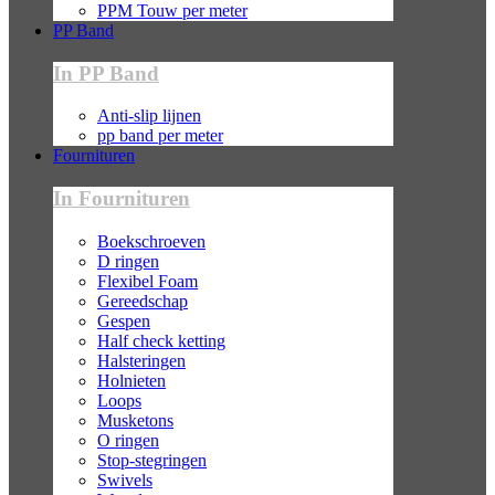
PPM Touw per meter
PP Band
In PP Band
Anti-slip lijnen
pp band per meter
Fournituren
In Fournituren
Boekschroeven
D ringen
Flexibel Foam
Gereedschap
Gespen
Half check ketting
Halsteringen
Holnieten
Loops
Musketons
O ringen
Stop-stegringen
Swivels