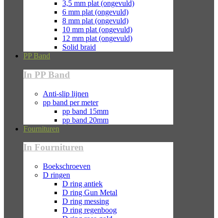
3,5 mm plat (ongevuld)
6 mm plat (ongevuld)
8 mm plat (ongevuld)
10 mm plat (ongevuld)
12 mm plat (ongevuld)
Solid braid
PP Band
In PP Band
Anti-slip lijnen
pp band per meter
pp band 15mm
pp band 20mm
Fournituren
In Fournituren
Boekschroeven
D ringen
D ring antiek
D ring Gun Metal
D ring messing
D ring regenboog