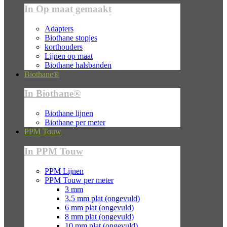
In Op maat gemaakt
Adapters
Biothane stopjes
korthouders
Lijnen op maat
Biothane halsbanden
Biothane®
In Biothane®
Biothane lijnen
Biothane per meter
PPM Touw
In PPM Touw
PPM Lijnen
PPM Touw per meter
3 mm
3,5 mm plat (ongevuld)
6 mm plat (ongevuld)
8 mm plat (ongevuld)
10 mm plat (ongevuld)