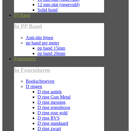
12 mm plat (ongevuld)
Solid braid
PP Band
In PP Band
Anti-slip lijnen
pp band per meter
pp band 15mm
pp band 20mm
Fournituren
In Fournituren
Boekschroeven
D ringen
D ring antiek
D ring Gun Metal
D ring messing
D ring regenboog
D ring rose gold
D ring RVS
D ring standaard
D ring zwart