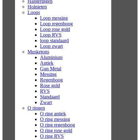
Halsteringen
Holnieten
Loops
Loop messing
Loop regenboog
Loop rose gold
Loop RVS
loop standaard
Loop zwart
Musketons
Aluminium
Antiek
Gun Metal
Messing
Regenboog
Rose gold
RVS
Standaard
Zwart
O ringen
O ring antiek
O ring messing
O ring regenboog
O ring rose gold
O ring RVS