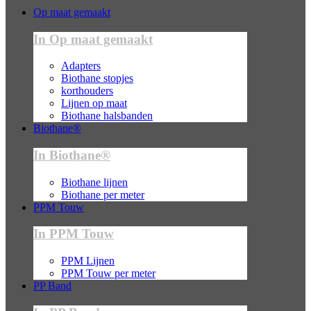
Op maat gemaakt
In Op maat gemaakt
Adapters
Biothane stopjes
korthouders
Lijnen op maat
Biothane halsbanden
Biothane®
In Biothane®
Biothane lijnen
Biothane per meter
PPM Touw
In PPM Touw
PPM Lijnen
PPM Touw per meter
PP Band