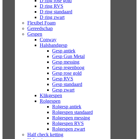
D ring rose gold
D ring RVS
D ring standaard
D ring zwart
Flexibel Foam
Gereedschap
Gespen
Conway
Halsbandgesp
Gesp antiek
Gesp Gun Metal
Gesp messing
Gesp regenboog
Gesp rose gold
Gesp RVS
Gesp standaard
Gesp zwart
Klikgespen
Rolgespen
Rolgesp antiek
Rolgespen standaard
Rolgespen messing
Rolgespen RVS
Rolgespen zwart
Half check ketting