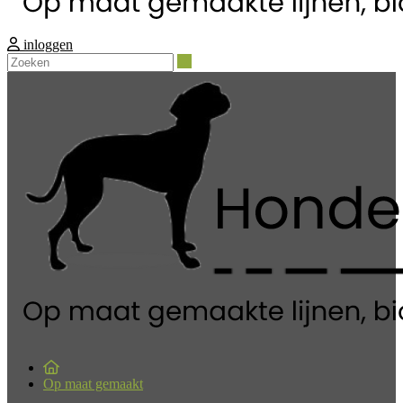
inloggen
Zoeken
Op maat gemaakt