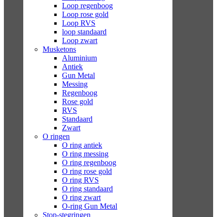
Loop regenboog
Loop rose gold
Loop RVS
loop standaard
Loop zwart
Musketons
Aluminium
Antiek
Gun Metal
Messing
Regenboog
Rose gold
RVS
Standaard
Zwart
O ringen
O ring antiek
O ring messing
O ring regenboog
O ring rose gold
O ring RVS
O ring standaard
O ring zwart
O-ring Gun Metal
Stop-stegringen