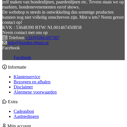
zelf maken van hondenlijnen, paardenlijnen etc. Tevens staan we op
markten, hondenevenementen en/of shows.
De webshop is steeds in ontwikkeling dus sommige producten
kunnen nog niet volledig omschreven zijn. Mist u iets? Neem gerust
contact op!
KVK : 53648390 BTW: NL001467450B58
Neem contact met ons op
Telefoon
+31(0)594-697367
info@honden-lijnen.nl
Facebook
Facebook
Informatie
Klantenservice
Bezorgen en afhalen
Disclaimer
Algemene voorwaarden
Extra
Cadeaubon
Aanbiedingen
Mijn account