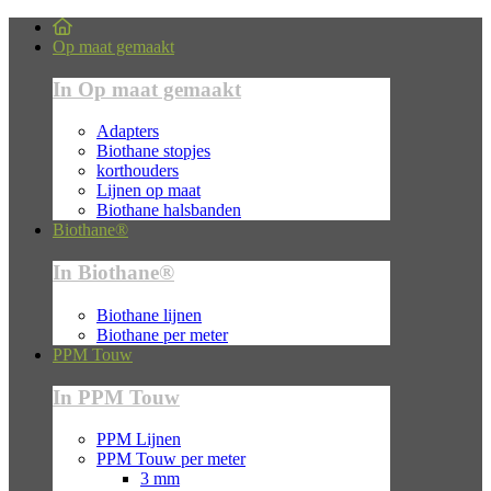
Op maat gemaakt
In Op maat gemaakt
Adapters
Biothane stopjes
korthouders
Lijnen op maat
Biothane halsbanden
Biothane®
In Biothane®
Biothane lijnen
Biothane per meter
PPM Touw
In PPM Touw
PPM Lijnen
PPM Touw per meter
3 mm