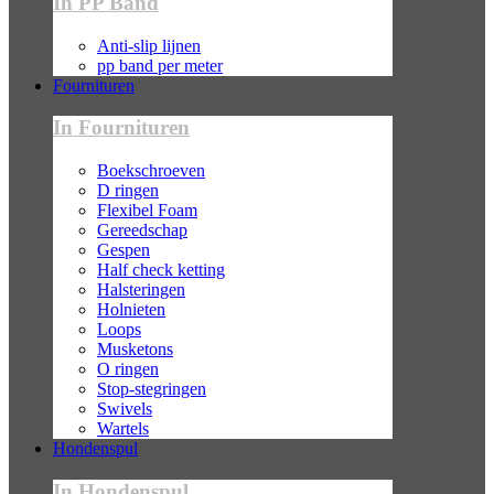
In PP Band
Anti-slip lijnen
pp band per meter
Fournituren
In Fournituren
Boekschroeven
D ringen
Flexibel Foam
Gereedschap
Gespen
Half check ketting
Halsteringen
Holnieten
Loops
Musketons
O ringen
Stop-stegringen
Swivels
Wartels
Hondenspul
In Hondenspul