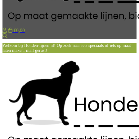
€0,00
Zoeken
Welkom bij Honden-lijnen.nl! Op zoek naar iets speciaals of iets op maat
laten maken, mail gerust!