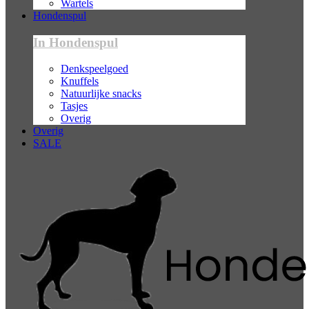
Wartels
Hondenspul
In Hondenspul
Denkspeelgoed
Knuffels
Natuurlijke snacks
Tasjes
Overig
Overig
SALE