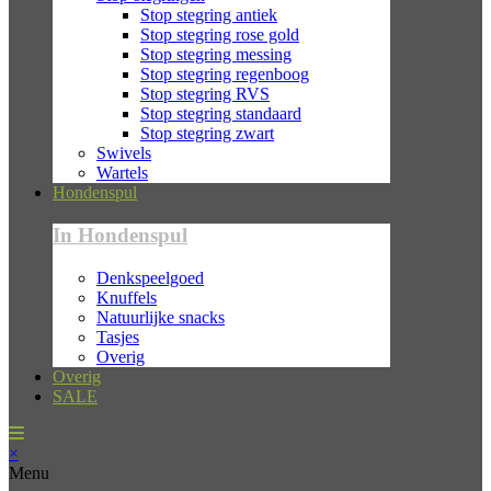
Stop stegring antiek
Stop stegring rose gold
Stop stegring messing
Stop stegring regenboog
Stop stegring RVS
Stop stegring standaard
Stop stegring zwart
Swivels
Wartels
Hondenspul
In Hondenspul
Denkspeelgoed
Knuffels
Natuurlijke snacks
Tasjes
Overig
Overig
SALE
×
Menu