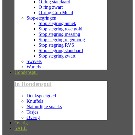
O ring standaard
O ring zwart
O-ring Gun Metal
Stop-stegringen
Stop stegring antiek
Stop stegring rose gold
Stop stegring messing
Stop stegring regenboog
Stop stegring RVS
Stop stegring standaard
Stop stegring zwart
Swivels
Wartels
Hondenspul
In Hondenspul
Denkspeelgoed
Knuffels
Natuurlijke snacks
Tasjes
Overig
Overig
SALE