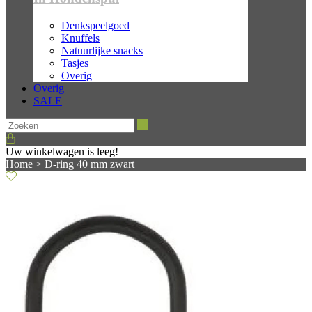
Denkspeelgoed
Knuffels
Natuurlijke snacks
Tasjes
Overig
Overig
SALE
Zoeken
Uw winkelwagen is leeg!
Home
>
D-ring 40 mm zwart