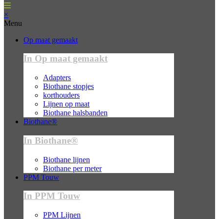
×
Menu
Op maat gemaakt
In Op maat gemaakt
Adapters
Biothane stopjes
korthouders
Lijnen op maat
Biothane halsbanden
Biothane®
In Biothane®
Biothane lijnen
Biothane per meter
PPM Touw
In PPM Touw
PPM Lijnen