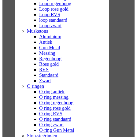
Loop regenboog
Loop rose gold
Loop RVS
loop standaard
Loop zwart
Musketons
Aluminium
Antiek
Gun Metal
Messing
Regenboog
Rose gold
RVS
Standaard
Zwart
O ringen
O ring antiek
O ring messing
O ring regenboog
O ring rose gold
O ring RVS
O ring standaard
O ring zwart
O-ring Gun Metal
Stop-stegringen