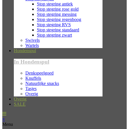
Stop stegring antiek
Stop stegring rose gold
Stop stegring messing
Stop stegring regenboog
Stop stegring RVS
Stop stegring standaard
Stop stegring zwart
Swivels
Wartels
Hondenspul
In Hondenspul
Denkspeelgoed
Knuffels
Natuurlijke snacks
Tasjes
Overig
Overig
SALE
×
Menu