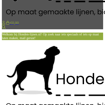
€0,00
Zoeken
Welkom bij Honden-lijnen.nl! Op zoek naar iets speciaals of iets op maat
laten maken, mail gerust!