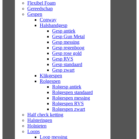
Flexibel Foam
Gereedschap
Gespen
Conway
Halsbandgesp
Gesp antiek
Gesp Gun Metal
Gesp messing
Gesp regenboog
Gesp rose gold
Gesp RVS
Gesp standaard
Gesp zwart
Klikgespen
Rolgespen
Rolgesp antiek
Rolgespen standaard
Rolgespen messing
Rolgespen RVS
Rolgespen zwart
Half check ketting
Halsteringen
Holnieten
Loops
Loop messing