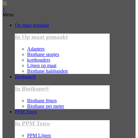
×
Menu
Op maat gemaakt
In Op maat gemaakt
Adapters
Biothane stopjes
korthouders
Lijnen op maat
Biothane halsbanden
Biothane®
In Biothane®
Biothane lijnen
Biothane per meter
PPM Touw
In PPM Touw
PPM Lijnen