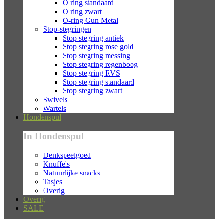
O ring standaard
O ring zwart
O-ring Gun Metal
Stop-stegringen
Stop stegring antiek
Stop stegring rose gold
Stop stegring messing
Stop stegring regenboog
Stop stegring RVS
Stop stegring standaard
Stop stegring zwart
Swivels
Wartels
Hondenspul
In Hondenspul
Denkspeelgoed
Knuffels
Natuurlijke snacks
Tasjes
Overig
Overig
SALE