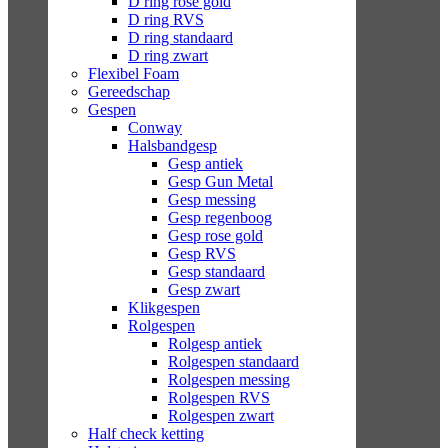
D ring rose gold
D ring RVS
D ring standaard
D ring zwart
Flexibel Foam
Gereedschap
Gespen
Conway
Halsbandgesp
Gesp antiek
Gesp Gun Metal
Gesp messing
Gesp regenboog
Gesp rose gold
Gesp RVS
Gesp standaard
Gesp zwart
Klikgespen
Rolgespen
Rolgesp antiek
Rolgespen standaard
Rolgespen messing
Rolgespen RVS
Rolgespen zwart
Half check ketting