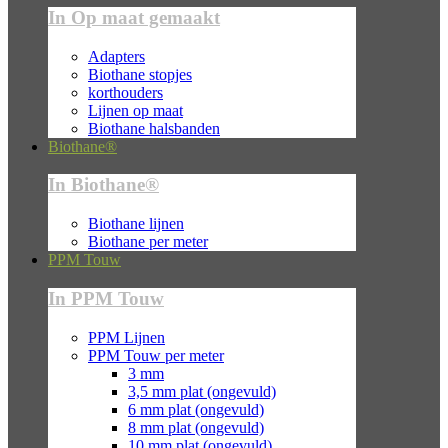
In Op maat gemaakt
Adapters
Biothane stopjes
korthouders
Lijnen op maat
Biothane halsbanden
Biothane®
In Biothane®
Biothane lijnen
Biothane per meter
PPM Touw
In PPM Touw
PPM Lijnen
PPM Touw per meter
3 mm
3,5 mm plat (ongevuld)
6 mm plat (ongevuld)
8 mm plat (ongevuld)
10 mm plat (ongevuld)