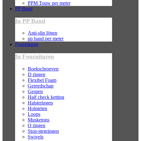
PPM Touw per meter
PP Band
In PP Band
Anti-slip lijnen
pp band per meter
Fournituren
In Fournituren
Boekschroeven
D ringen
Flexibel Foam
Gereedschap
Gespen
Half check ketting
Halsteringen
Holnieten
Loops
Musketons
O ringen
Stop-stegringen
Swivels