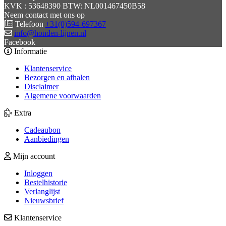
KVK : 53648390 BTW: NL001467450B58
Neem contact met ons op
Telefoon
+31(0)594-697367
info@honden-lijnen.nl
Facebook
Informatie
Klantenservice
Bezorgen en afhalen
Disclaimer
Algemene voorwaarden
Extra
Cadeaubon
Aanbiedingen
Mijn account
Inloggen
Bestelhistorie
Verlanglijst
Nieuwsbrief
Klantenservice