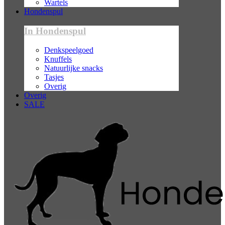
Wartels
Hondenspul
In Hondenspul
Denkspeelgoed
Knuffels
Natuurlijke snacks
Tasjes
Overig
Overig
SALE