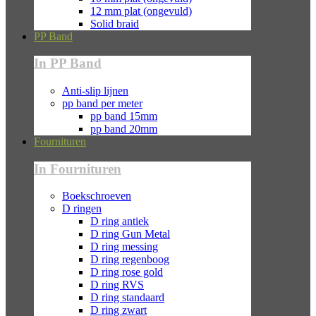
12 mm plat (ongevuld)
Solid braid
PP Band
In PP Band
Anti-slip lijnen
pp band per meter
pp band 15mm
pp band 20mm
Fournituren
In Fournituren
Boekschroeven
D ringen
D ring antiek
D ring Gun Metal
D ring messing
D ring regenboog
D ring rose gold
D ring RVS
D ring standaard
D ring zwart