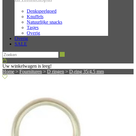
Denkspeelgoed
Knuffels
Natuurlijke snacks
Tasjes
Overig
Overig
SALE
Zoeken
Uw winkelwagen is leeg!
Home
>
Fournituren
>
D ringen
>
D-ring 35/4.5 mm