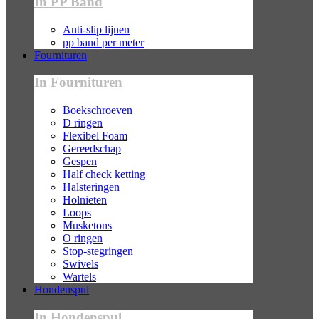
In PP Band
Anti-slip lijnen
pp band per meter
Fournituren
In Fournituren
Boekschroeven
D ringen
Flexibel Foam
Gereedschap
Gespen
Half check ketting
Halsteringen
Holnieten
Loops
Musketons
O ringen
Stop-stegringen
Swivels
Wartels
Hondenspul
In Hondenspul