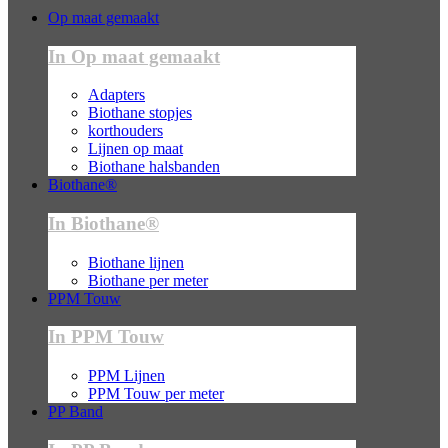
Op maat gemaakt
In Op maat gemaakt
Adapters
Biothane stopjes
korthouders
Lijnen op maat
Biothane halsbanden
Biothane®
In Biothane®
Biothane lijnen
Biothane per meter
PPM Touw
In PPM Touw
PPM Lijnen
PPM Touw per meter
PP Band