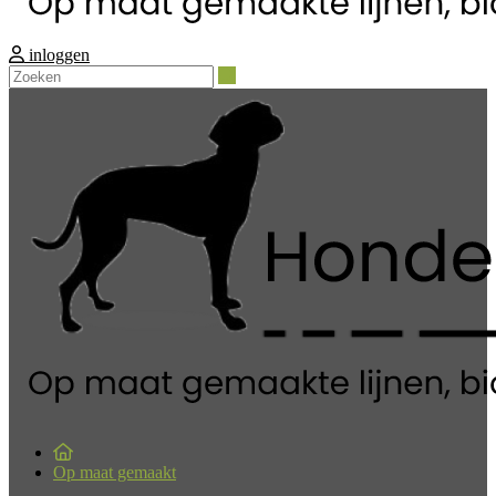
inloggen
Zoeken
Op maat gemaakt