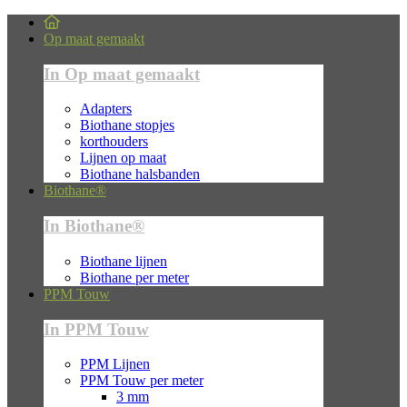
Op maat gemaakt
In Op maat gemaakt
Adapters
Biothane stopjes
korthouders
Lijnen op maat
Biothane halsbanden
Biothane®
In Biothane®
Biothane lijnen
Biothane per meter
PPM Touw
In PPM Touw
PPM Lijnen
PPM Touw per meter
3 mm