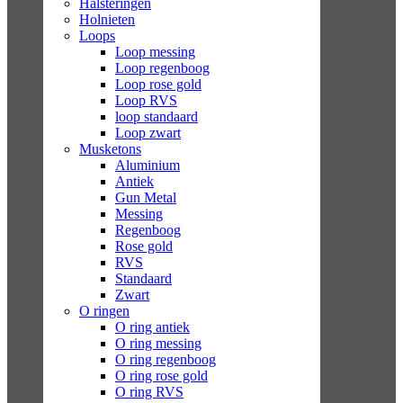
Halsteringen
Holnieten
Loops
Loop messing
Loop regenboog
Loop rose gold
Loop RVS
loop standaard
Loop zwart
Musketons
Aluminium
Antiek
Gun Metal
Messing
Regenboog
Rose gold
RVS
Standaard
Zwart
O ringen
O ring antiek
O ring messing
O ring regenboog
O ring rose gold
O ring RVS