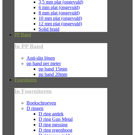
3,5 mm plat (ongevuld)
6 mm plat (ongevuld)
8 mm plat (ongevuld)
10 mm plat (ongevuld)
12 mm plat (ongevuld)
Solid braid
PP Band
In PP Band
Anti-slip lijnen
pp band per meter
pp band 15mm
pp band 20mm
Fournituren
In Fournituren
Boekschroeven
D ringen
D ring antiek
D ring Gun Metal
D ring messing
D ring regenboog