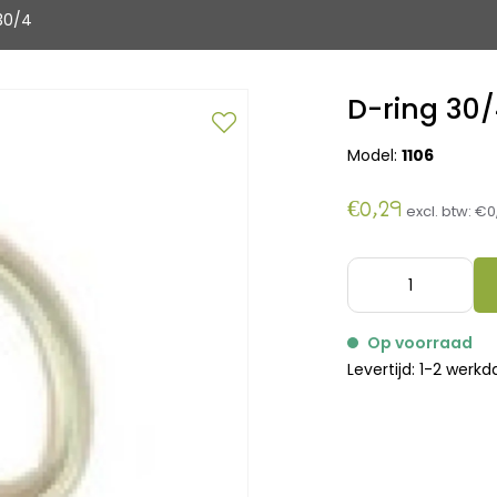
30/4
D-ring 30
Model:
1106
€0,29
excl. btw:
€0
Op voorraad
Levertijd: 1-2 werk