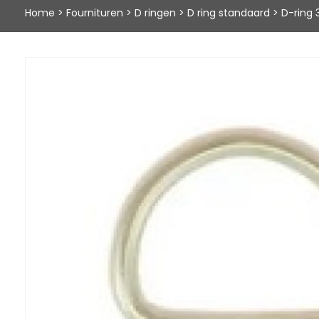
Home
>
Fournituren
>
D ringen
>
D ring standaard
>
D-ring 