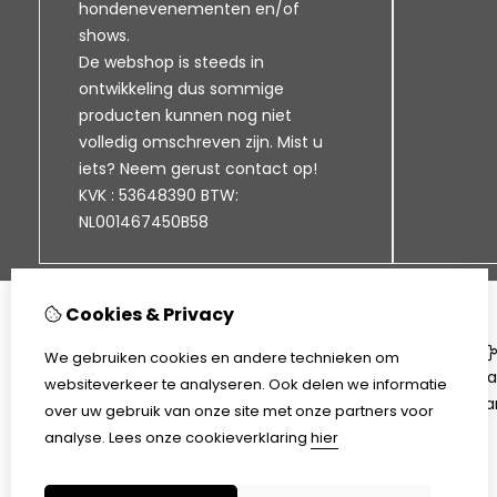
hondenevenementen en/of
shows.
De webshop is steeds in
ontwikkeling dus sommige
producten kunnen nog niet
volledig omschreven zijn. Mist u
iets? Neem gerust contact op!
KVK : 53648390 BTW:
NL001467450B58
Cookies & Privacy
Informatie
We gebruiken cookies en andere technieken om
Klantenservice
Ca
websiteverkeer te analyseren. Ook delen we informatie
Bezorgen en afhalen
Aa
over uw gebruik van onze site met onze partners voor
Disclaimer
analyse.
Lees onze cookieverklaring
hier
Algemene voorwaarden