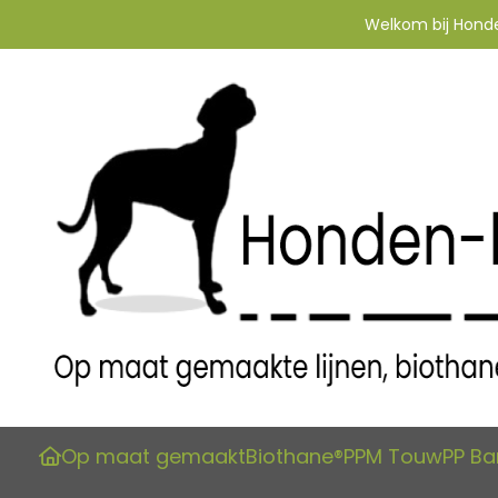
Welkom bij Honden
Op maat gemaakt
Biothane®
PPM Touw
PP B