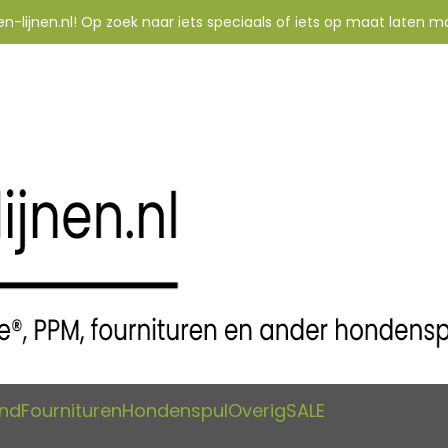
-lijnen.nl! Op zoek naar iets speciaals of iets op maat laten m
and
Fournituren
Hondenspul
Overig
SALE