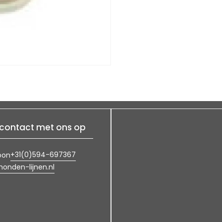
contact met ons op
+31(0)594-697367
oon
onden-lijnen.nl