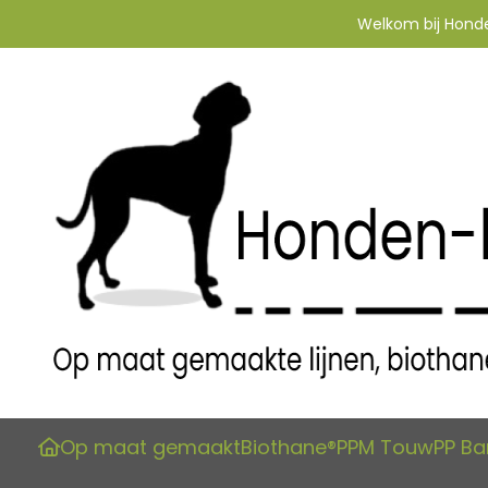
Welkom bij Honden
Op maat gemaakt
Biothane®
PPM Touw
PP B