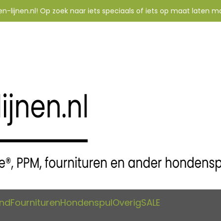
-lijnen.nl! Op zoek naar iets speciaals of iets op maat laten m
and
Fournituren
Hondenspul
Overig
SALE