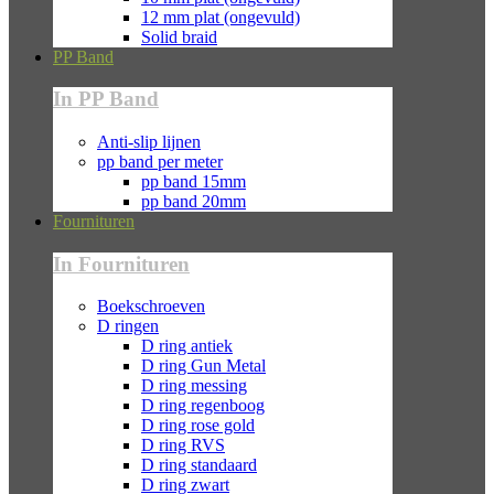
12 mm plat (ongevuld)
Solid braid
PP Band
In PP Band
Anti-slip lijnen
pp band per meter
pp band 15mm
pp band 20mm
Fournituren
In Fournituren
Boekschroeven
D ringen
D ring antiek
D ring Gun Metal
D ring messing
D ring regenboog
D ring rose gold
D ring RVS
D ring standaard
D ring zwart