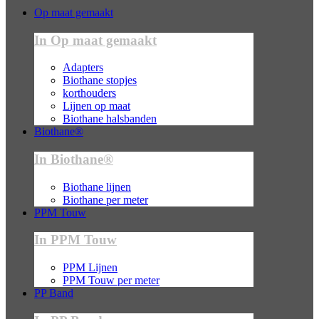
Op maat gemaakt
In Op maat gemaakt
Adapters
Biothane stopjes
korthouders
Lijnen op maat
Biothane halsbanden
Biothane®
In Biothane®
Biothane lijnen
Biothane per meter
PPM Touw
In PPM Touw
PPM Lijnen
PPM Touw per meter
PP Band