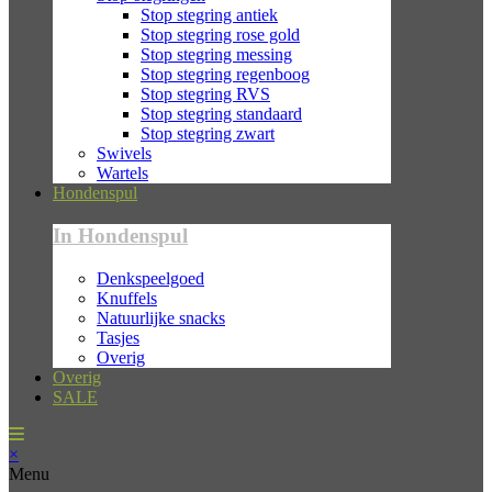
Stop stegring antiek
Stop stegring rose gold
Stop stegring messing
Stop stegring regenboog
Stop stegring RVS
Stop stegring standaard
Stop stegring zwart
Swivels
Wartels
Hondenspul
In Hondenspul
Denkspeelgoed
Knuffels
Natuurlijke snacks
Tasjes
Overig
Overig
SALE
×
Menu