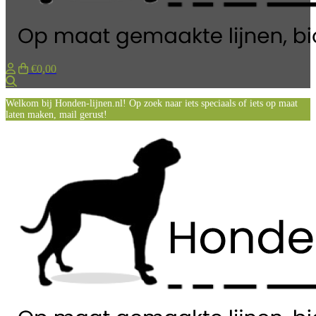
€0,00
Zoeken
Welkom bij Honden-lijnen.nl! Op zoek naar iets speciaals of iets op maat
laten maken, mail gerust!