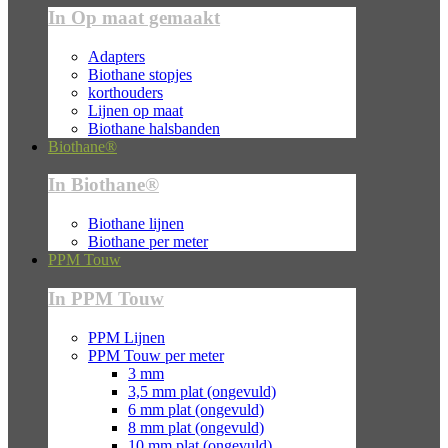
In Op maat gemaakt
Adapters
Biothane stopjes
korthouders
Lijnen op maat
Biothane halsbanden
Biothane®
In Biothane®
Biothane lijnen
Biothane per meter
PPM Touw
In PPM Touw
PPM Lijnen
PPM Touw per meter
3 mm
3,5 mm plat (ongevuld)
6 mm plat (ongevuld)
8 mm plat (ongevuld)
10 mm plat (ongevuld)