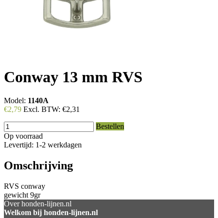
Conway 13 mm RVS
Model:
1140A
€2,79
Excl. BTW:
€2,31
Bestellen
Op voorraad
Levertijd: 1-2 werkdagen
Omschrijving
RVS conway
gewicht 9gr
Over honden-lijnen.nl
Welkom bij honden-lijnen.nl