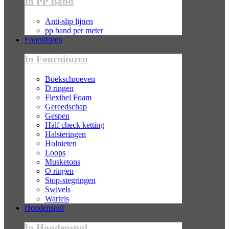
In PP Band
Anti-slip lijnen
pp band per meter
Fournituren
In Fournituren
Boekschroeven
D ringen
Flexibel Foam
Gereedschap
Gespen
Half check ketting
Halsteringen
Holnieten
Loops
Musketons
O ringen
Stop-stegringen
Swivels
Wartels
Hondenspul
In Hondenspul