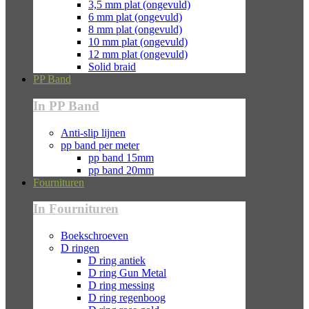
3,5 mm plat (ongevuld)
6 mm plat (ongevuld)
8 mm plat (ongevuld)
10 mm plat (ongevuld)
12 mm plat (ongevuld)
Solid braid
PP Band
In PP Band
Anti-slip lijnen
pp band per meter
pp band 15mm
pp band 20mm
Fournituren
In Fournituren
Boekschroeven
D ringen
D ring antiek
D ring Gun Metal
D ring messing
D ring regenboog