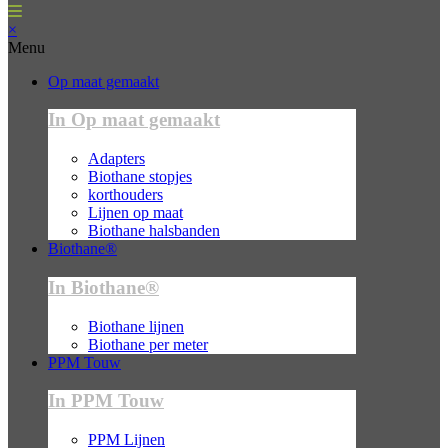
×
Menu
Op maat gemaakt
In Op maat gemaakt
Adapters
Biothane stopjes
korthouders
Lijnen op maat
Biothane halsbanden
Biothane®
In Biothane®
Biothane lijnen
Biothane per meter
PPM Touw
In PPM Touw
PPM Lijnen