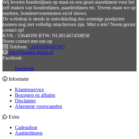
Wij leveren hondenlijnen op maat en een groot assortiment voor het
zelf maken van hondenlijnen, paardenlijnen etc. Tevens staan we op
markten, hondenevenementen en/of shows.
De webshop is steeds in ontwikkeling dus sommige producten
kunnen nog niet volledig omschreven zijn. Mist u iets? Neem gerust
contact op!
KVK : 53648390 BTW: NL001467450B58
Neem contact met ons op
Telefoon
+31(0)594-697367
info@honden-lijnen.nl
Facebook
Facebook
Informatie
Klantenservice
Bezorgen en afhalen
Disclaimer
Algemene voorwaarden
Extra
Cadeaubon
Aanbiedingen