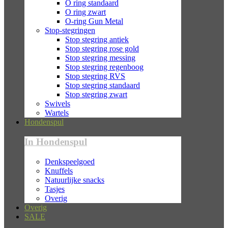
O ring standaard
O ring zwart
O-ring Gun Metal
Stop-stegringen
Stop stegring antiek
Stop stegring rose gold
Stop stegring messing
Stop stegring regenboog
Stop stegring RVS
Stop stegring standaard
Stop stegring zwart
Swivels
Wartels
Hondenspul
In Hondenspul
Denkspeelgoed
Knuffels
Natuurlijke snacks
Tasjes
Overig
Overig
SALE