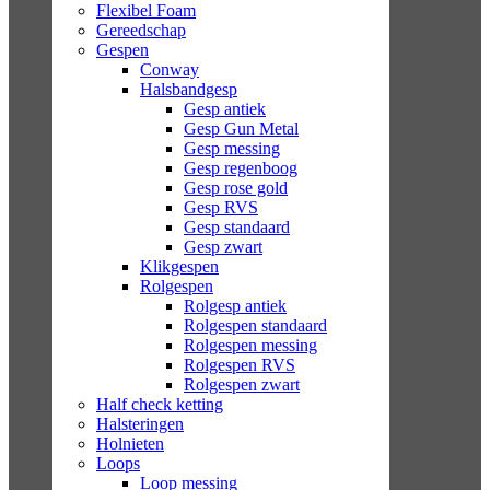
Flexibel Foam
Gereedschap
Gespen
Conway
Halsbandgesp
Gesp antiek
Gesp Gun Metal
Gesp messing
Gesp regenboog
Gesp rose gold
Gesp RVS
Gesp standaard
Gesp zwart
Klikgespen
Rolgespen
Rolgesp antiek
Rolgespen standaard
Rolgespen messing
Rolgespen RVS
Rolgespen zwart
Half check ketting
Halsteringen
Holnieten
Loops
Loop messing