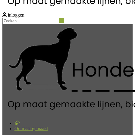
inloggen
Zoeken
Op maat gemaakt