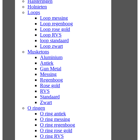
Halsteringen
Holnieten
Loops
Loop messing
Loop regenboog
Loop rose gold
Loop RVS
loop standaard
Loop zwart
Musketons
Aluminium
Antiek
Gun Metal
Messing
Regenboog
Rose gold
RVS
Standaard
Zwart
O ringen
O ring antiek
O ring messing
O ring regenboog
O ring rose gold
O ring RVS