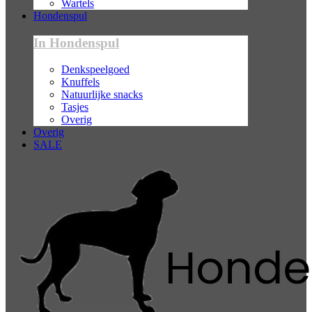
Wartels
Hondenspul
In Hondenspul
Denkspeelgoed
Knuffels
Natuurlijke snacks
Tasjes
Overig
Overig
SALE