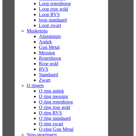
Loop regenboog
Loop rose gold
Loop RVS
loop standaard
Loop zwart
Musketons
Aluminium
Antiek
Gun Metal
Messing
Regenboog
Rose gold
RVS
Standaard
Zwart
O ringen
O ring antiek
O ring messing
O ring regenboog
O ring rose gold
O ring RVS
O ring standaard
O ring zwart
O-ring Gun Metal
Stop-stegringen