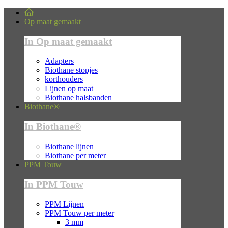
Op maat gemaakt
In Op maat gemaakt
Adapters
Biothane stopjes
korthouders
Lijnen op maat
Biothane halsbanden
Biothane®
In Biothane®
Biothane lijnen
Biothane per meter
PPM Touw
In PPM Touw
PPM Lijnen
PPM Touw per meter
3 mm