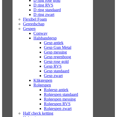
D ring rose gold
D ring RVS
D ring standaard
D ring zwart
Flexibel Foam
Gereedschap
Gespen
Conway
Halsbandgesp
Gesp antiek
Gesp Gun Metal
Gesp messing
Gesp regenboog
Gesp rose gold
Gesp RVS
Gesp standaard
Gesp zwart
Klikgespen
Rolgespen
Rolgesp antiek
Rolgespen standaard
Rolgespen messing
Rolgespen RVS
Rolgespen zwart
Half check ketting