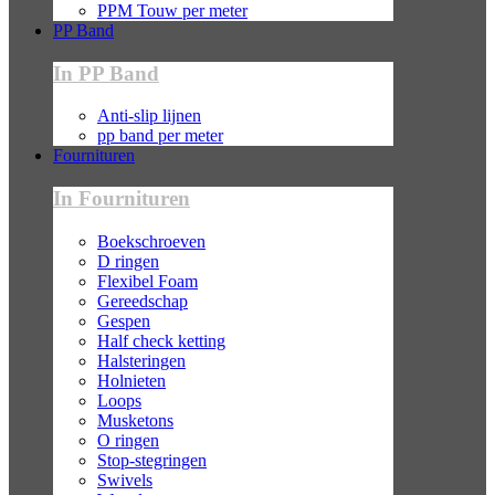
PPM Touw per meter
PP Band
In PP Band
Anti-slip lijnen
pp band per meter
Fournituren
In Fournituren
Boekschroeven
D ringen
Flexibel Foam
Gereedschap
Gespen
Half check ketting
Halsteringen
Holnieten
Loops
Musketons
O ringen
Stop-stegringen
Swivels