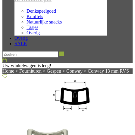
Denkspeelgoed
Knuffels
Natuurlijke snacks
Tasjes
Overig
Overig
SALE
Zoeken
Uw winkelwagen is leeg!
Home
>
Fournituren
>
Gespen
>
Conway
>
Conway 13 mm RVS