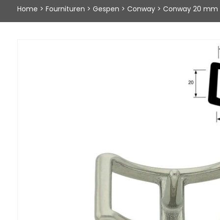
Home
>
Fournituren
>
Gespen
>
Conway
>
Conway 20 mm 