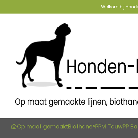
Welkom bij Honden
Op maat gemaakt
Biothane®
PPM Touw
PP B