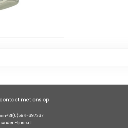
contact met ons op
+31(0)594-697367
oon
onden-lijnen.nl