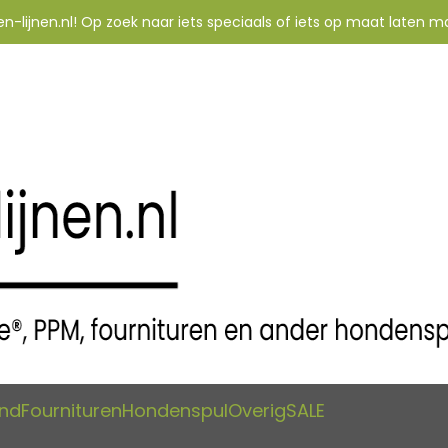
-lijnen.nl! Op zoek naar iets speciaals of iets op maat laten m
and
Fournituren
Hondenspul
Overig
SALE