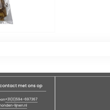
contact met ons op
+31(0)594-697367
oon
onden-lijnen.nl