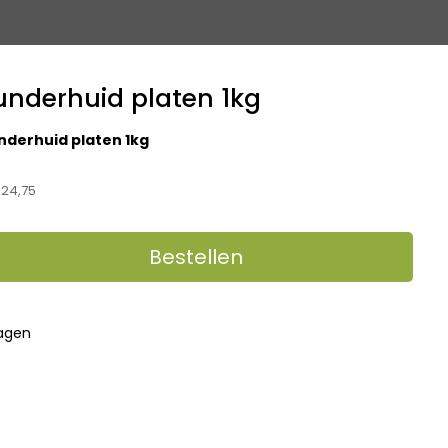
underhuid platen 1kg
underhuid platen 1kg
24,75
Bestellen
dagen