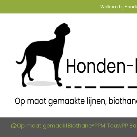
Welkom bij Honden
Op maat gemaakt
Biothane®
PPM Touw
PP B