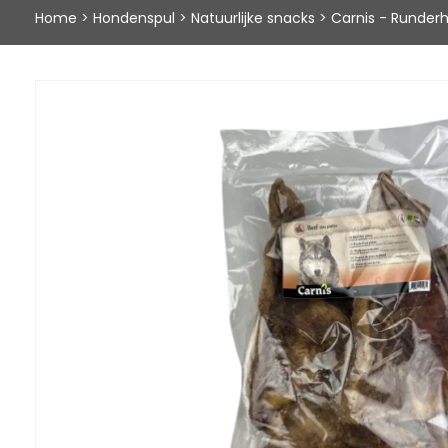
Home
>
Hondenspul
>
Natuurlijke snacks
>
Carnis - Runderh