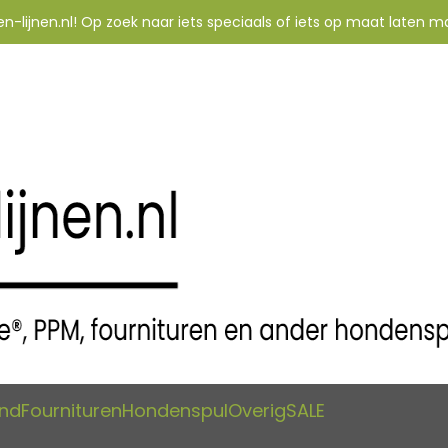
-lijnen.nl! Op zoek naar iets speciaals of iets op maat laten m
and
Fournituren
Hondenspul
Overig
SALE