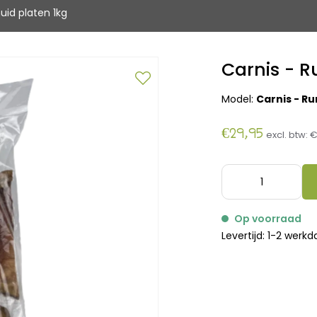
uid platen 1kg
Carnis - R
Model:
Carnis - R
€29,95
excl. btw:
€
Op voorraad
Levertijd: 1-2 werk